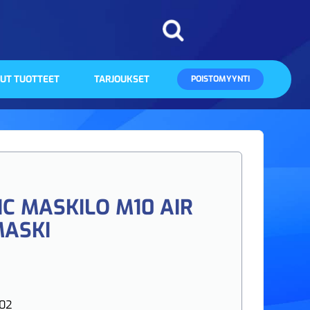
UT TUOTTEET
TARJOUKSET
POISTOMYYNTI
C MASKILO M10 AIR
MASKI
02