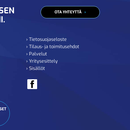
ISEN
OTA YHTEYTTÄ
I.
› Tietosuojaseloste
› Tilaus- ja toimitusehdot
› Palvelut
› Yritysesittely
› Sisällöt
SET