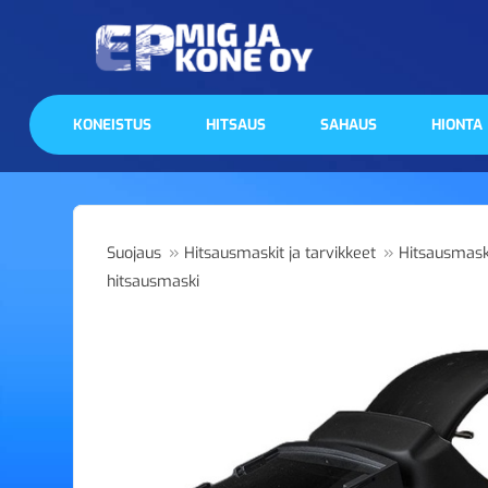
KONEISTUS
HITSAUS
SAHAUS
HIONTA
»
»
Suojaus
Hitsausmaskit ja tarvikkeet
Hitsausmask
hitsausmaski