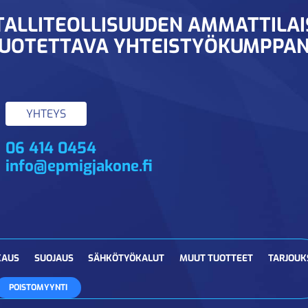
ALLITEOLLISUUDEN AMMATTILA
UOTETTAVA YHTEISTYÖKUMPPAN
YHTEYS
06 414 0454
info@epmigjakone.fi
KAUS
SUOJAUS
SÄHKÖTYÖKALUT
MUUT TUOTTEET
TARJOUK
POISTOMYYNTI