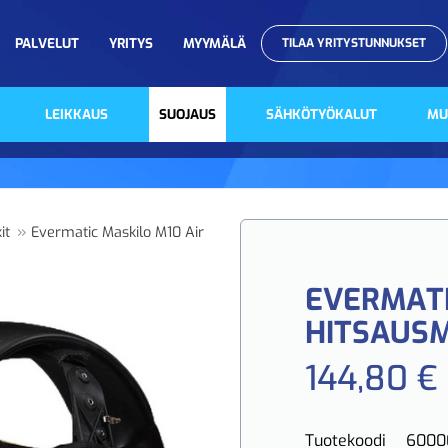
PALVELUT
YRITYS
MYYMÄLÄ
TILAA YRITYSTUNNUKSET
LEIKKAUS
SUOJAUS
SÄHKÖTYÖKALUT
MU
»
it
Evermatic Maskilo M10 Air
EVERMATI
HITSAUS
144,80 €
Tuotekoodi
6000