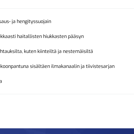
saus- ja hengityssuojain
kkaasti haitallisten hiukkasten pääsyn
tauksilta, kuten kiinteiltä ja nestemäisiltä
okoonpantuna sisältäen ilmakanaalin ja tiivistesarjan
a