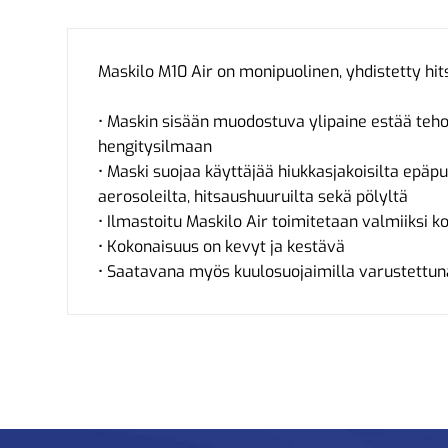
Maskilo M10 Air on monipuolinen, yhdistetty hit
• Maskin sisään muodostuva ylipaine estää teho
hengitysilmaan
• Maski suojaa käyttäjää hiukkasjakoisilta epäpuh
aerosoleilta, hitsaushuuruilta sekä pölyltä
• Ilmastoitu Maskilo Air toimitetaan valmiiksi k
• Kokonaisuus on kevyt ja kestävä
• Saatavana myös kuulosuojaimilla varustettun