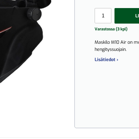
L
Varastossa (3 kpl)
Maskilo M10 Air on mon
hengityssuojain.
Lisätiedot ›