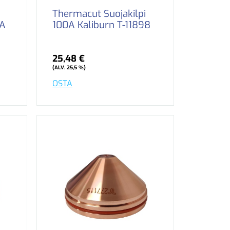
Thermacut Suojakilpi
0A
100A Kaliburn T-11898
25,48 €
(ALV. 25,5 %)
OSTA