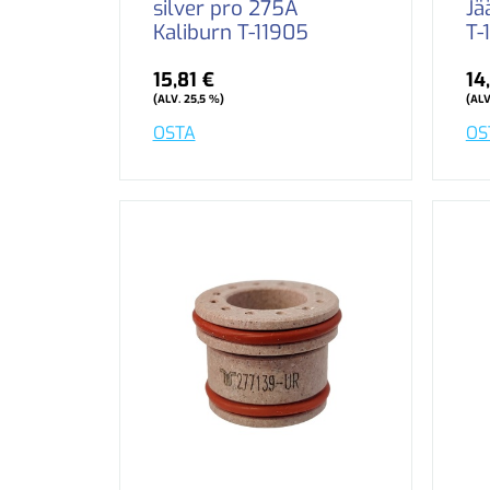
silver pro 275A
Jä
Kaliburn T-11905
T-
15,81 €
14
(ALV. 25,5 %)
(ALV
OSTA
OS