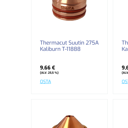
Thermacut Suutin 275A
Th
Kaliburn T-11888
Ka
9,66 €
9,
(ALV. 25,5 %)
(ALV
OSTA
OS