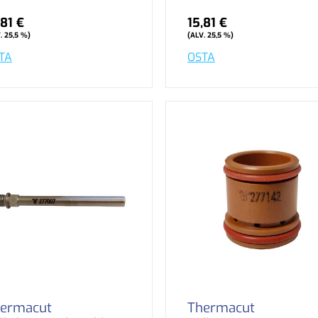
,81 €
15,81 €
. 25,5 %)
(ALV. 25,5 %)
TA
OSTA
ermacut
Thermacut