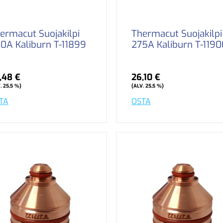
ermacut Suojakilpi
Thermacut Suojakilpi
0A Kaliburn T-11899
275A Kaliburn T-1190
,48 €
26,10 €
. 25,5 %)
(ALV. 25,5 %)
TA
OSTA