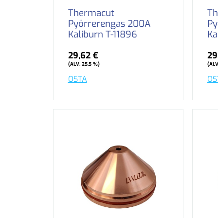
Thermacut
Th
Pyörrerengas 200A
Py
Kaliburn T-11896
Ka
29,62 €
29
(ALV. 25,5 %)
(ALV
OSTA
OS