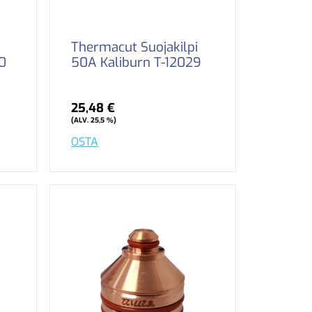
Thermacut Suojakilpi
0
50A Kaliburn T-12029
25,48 €
(ALV. 25,5 %)
OSTA