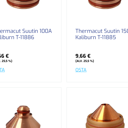
ermacut Suutin 100A
Thermacut Suutin 1
liburn T-11886
Kaliburn T-11885
66 €
9,66 €
. 25,5 %)
(ALV. 25,5 %)
TA
OSTA