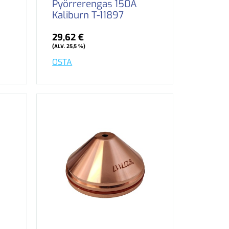
Pyörrerengas 150A
Kaliburn T-11897
29,62 €
(ALV. 25,5 %)
OSTA