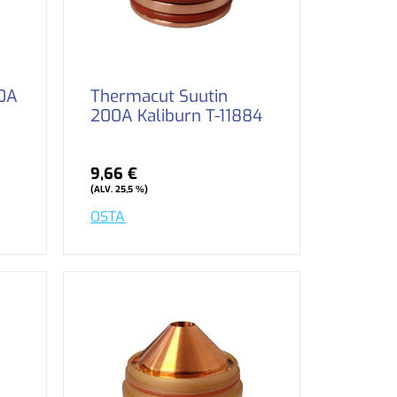
50A
Thermacut Suutin
200A Kaliburn T-11884
9,66 €
(ALV. 25,5 %)
OSTA