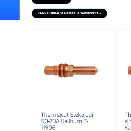
KAASULEIKKAUSLAITTEET JA TARVIKKEET »
Thermacut Elektrodi
Th
50-70A Kaliburn T-
si
11906
Ka