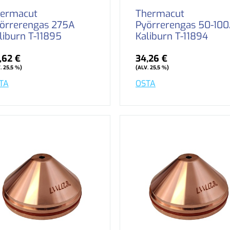
ermacut
Thermacut
örrerengas 275A
Pyörrerengas 50-10
liburn T-11895
Kaliburn T-11894
,62 €
34,26 €
. 25,5 %)
(ALV. 25,5 %)
TA
OSTA