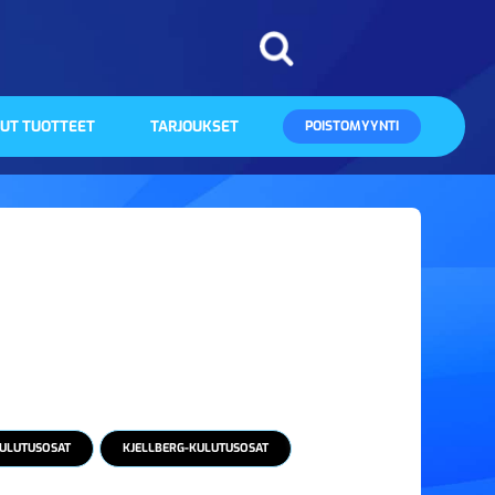
UT TUOTTEET
TARJOUKSET
POISTOMYYNTI
ULUTUSOSAT
KJELLBERG-KULUTUSOSAT