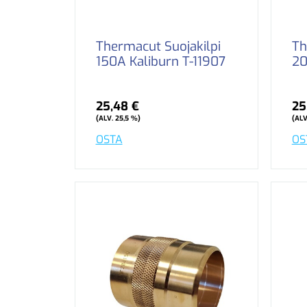
Thermacut Suojakilpi
Th
150A Kaliburn T-11907
20
25,48 €
25
(ALV. 25,5 %)
(ALV
OSTA
OS