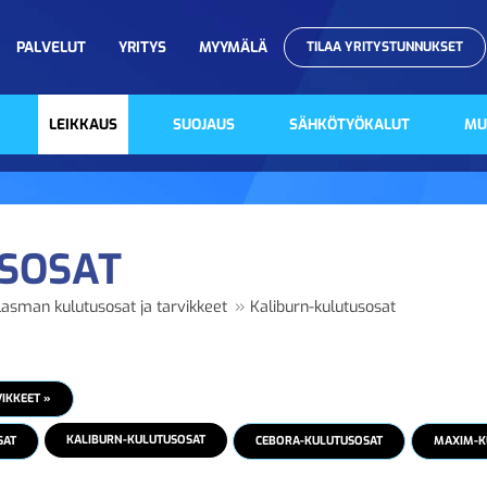
PALVELUT
YRITYS
MYYMÄLÄ
TILAA YRITYSTUNNUKSET
LEIKKAUS
SUOJAUS
SÄHKÖTYÖKALUT
MU
SOSAT
»
lasman kulutusosat ja tarvikkeet
Kaliburn-kulutusosat
IKKEET »
KALIBURN-KULUTUSOSAT
SAT
CEBORA-KULUTUSOSAT
MAXIM-K