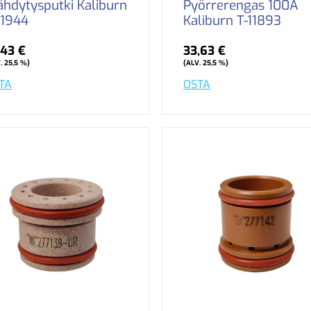
ähdytysputki Kaliburn
Pyörrerengas 100A
11944
Kaliburn T-11893
,43 €
33,63 €
. 25,5 %)
(ALV. 25,5 %)
TA
OSTA