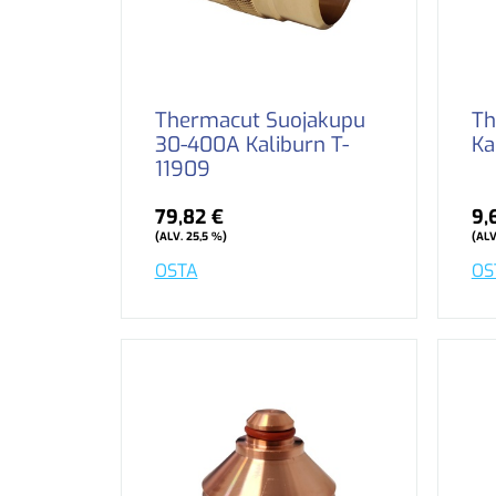
Thermacut Suojakupu
Th
30-400A Kaliburn T-
Ka
11909
79,82 €
9,
(ALV. 25,5 %)
(ALV
OSTA
OS