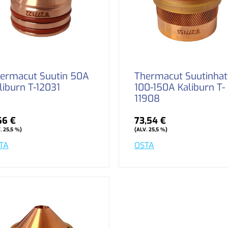
ermacut Suutin 50A
Thermacut Suutinhat
liburn T-12031
100-150A Kaliburn T-
11908
66 €
73,54 €
. 25,5 %)
(ALV. 25,5 %)
TA
OSTA