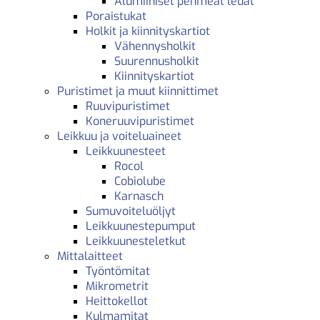
Alumiiniset pehmeät leuat
Poraistukat
Holkit ja kiinnityskartiot
Vähennysholkit
Suurennusholkit
Kiinnityskartiot
Puristimet ja muut kiinnittimet
Ruuvipuristimet
Koneruuvipuristimet
Leikkuu ja voiteluaineet
Leikkuunesteet
Rocol
Cobiolube
Karnasch
Sumuvoiteluöljyt
Leikkuunestepumput
Leikkuunesteletkut
Mittalaitteet
Työntömitat
Mikrometrit
Heittokellot
Kulmamitat