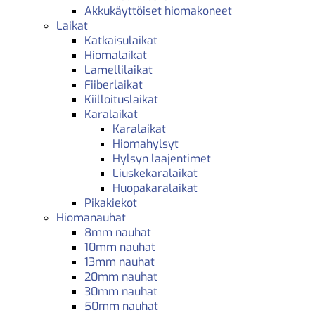
Akkukäyttöiset hiomakoneet
Laikat
Katkaisulaikat
Hiomalaikat
Lamellilaikat
Fiiberlaikat
Kiilloituslaikat
Karalaikat
Karalaikat
Hiomahylsyt
Hylsyn laajentimet
Liuskekaralaikat
Huopakaralaikat
Pikakiekot
Hiomanauhat
8mm nauhat
10mm nauhat
13mm nauhat
20mm nauhat
30mm nauhat
50mm nauhat