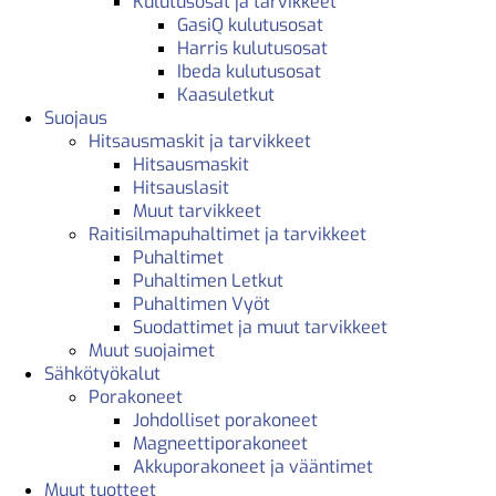
Kulutusosat ja tarvikkeet
GasiQ kulutusosat
Harris kulutusosat
Ibeda kulutusosat
Kaasuletkut
Suojaus
Hitsausmaskit ja tarvikkeet
Hitsausmaskit
Hitsauslasit
Muut tarvikkeet
Raitisilmapuhaltimet ja tarvikkeet
Puhaltimet
Puhaltimen Letkut
Puhaltimen Vyöt
Suodattimet ja muut tarvikkeet
Muut suojaimet
Sähkötyökalut
Porakoneet
Johdolliset porakoneet
Magneettiporakoneet
Akkuporakoneet ja vääntimet
Muut tuotteet