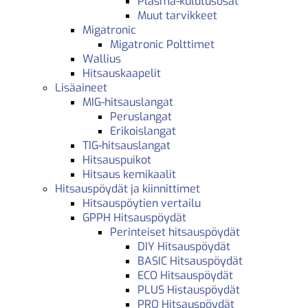
Plasma-kulutusosat
Muut tarvikkeet
Migatronic
Migatronic Polttimet
Wallius
Hitsauskaapelit
Lisäaineet
MIG-hitsauslangat
Peruslangat
Erikoislangat
TIG-hitsauslangat
Hitsauspuikot
Hitsaus kemikaalit
Hitsauspöydät ja kiinnittimet
Hitsauspöytien vertailu
GPPH Hitsauspöydät
Perinteiset hitsauspöydät
DIY Hitsauspöydät
BASIC Hitsauspöydät
ECO Hitsauspöydät
PLUS Histauspöydät
PRO Hitsauspöydät