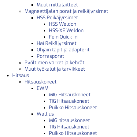
Muut mittalaitteet
Magneettijalan porat ja reikäjyrsimet
HSS Reikäjyrsimet
HSS Weldon
HSS-XE Weldon
Fein Quick-in
HM Reikäjyrsimet
Ohjain tapit ja adapterit
Porrasporat
Pyöltimen varret ja kehrät
Muut työkalut ja tarvikkeet
Hitsaus
Hitsauskoneet
EWM
MIG Hitsauskoneet
TIG Hitsauskoneet
Puikko Hitsauskoneet
Wallius
MIG hitsauskoneet
TIG Hitsauskoneet
Puikko Hitsauskoneet