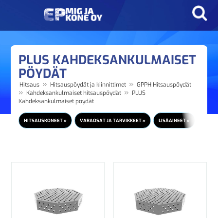
PLUS KAHDEKSANKULMAISET
PÖYDÄT
»
»
Hitsaus
Hitsauspöydät ja kiinnittimet
GPPH Hitsauspöydät
»
»
Kahdeksankulmaiset hitsauspöydät
PLUS
Kahdeksankulmaiset pöydät
HITSAUSKONEET »
VARAOSAT JA TARVIKKEET »
LISÄAINEET »
HITSA