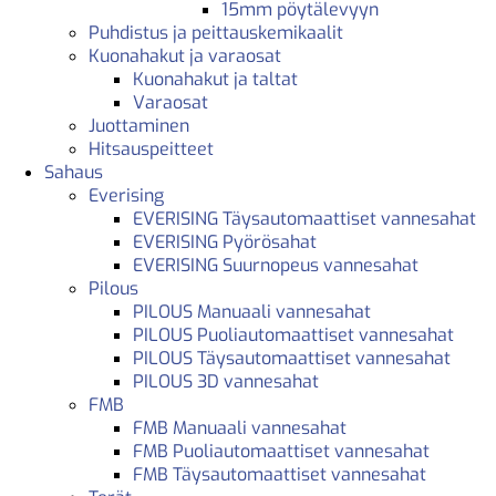
15mm pöytälevyyn
Puhdistus ja peittauskemikaalit
Kuonahakut ja varaosat
Kuonahakut ja taltat
Varaosat
Juottaminen
Hitsauspeitteet
Sahaus
Everising
EVERISING Täysautomaattiset vannesahat
EVERISING Pyörösahat
EVERISING Suurnopeus vannesahat
Pilous
PILOUS Manuaali vannesahat
PILOUS Puoliautomaattiset vannesahat
PILOUS Täysautomaattiset vannesahat
PILOUS 3D vannesahat
FMB
FMB Manuaali vannesahat
FMB Puoliautomaattiset vannesahat
FMB Täysautomaattiset vannesahat