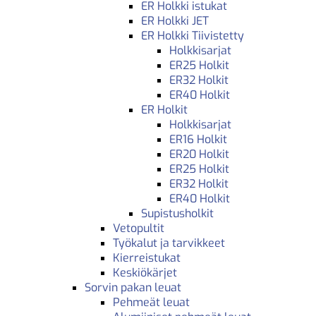
ER Holkki istukat
ER Holkki JET
ER Holkki Tiivistetty
Holkkisarjat
ER25 Holkit
ER32 Holkit
ER40 Holkit
ER Holkit
Holkkisarjat
ER16 Holkit
ER20 Holkit
ER25 Holkit
ER32 Holkit
ER40 Holkit
Supistusholkit
Vetopultit
Työkalut ja tarvikkeet
Kierreistukat
Keskiökärjet
Sorvin pakan leuat
Pehmeät leuat