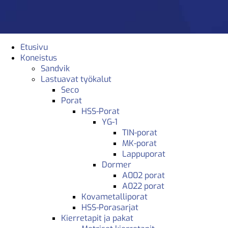
Etusivu
Koneistus
Sandvik
Lastuavat työkalut
Seco
Porat
HSS-Porat
YG-1
TIN-porat
MK-porat
Lappuporat
Dormer
A002 porat
A022 porat
Kovametalliporat
HSS-Porasarjat
Kierretapit ja pakat