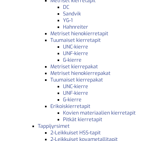
Metriset kierretapit
DC
Sandvik
YG-1
Hahnreiter
Metriset hienokierretapit
Tuumaiset kierretapit
UNC-kierre
UNF-kierre
G-kierre
Metriset kierrepakat
Metriset hienokierrepakat
Tuumaiset kierrepakat
UNC-kierre
UNF-kierre
G-kierre
Erikoiskierretapit
Kovien materiaalien kierretapit
Pitkät kierretapit
Tappijyrsimet
2-Leikkuiset HSS-tapit
2-Leikkuiset kovametallitapit