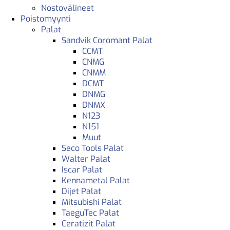
Nostovälineet
Poistomyynti
Palat
Sandvik Coromant Palat
CCMT
CNMG
CNMM
DCMT
DNMG
DNMX
N123
N151
Muut
Seco Tools Palat
Walter Palat
Iscar Palat
Kennametal Palat
Dijet Palat
Mitsubishi Palat
TaeguTec Palat
Ceratizit Palat