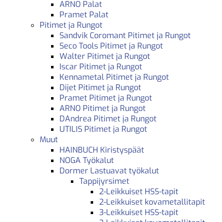
ARNO Palat
Pramet Palat
Pitimet ja Rungot
Sandvik Coromant Pitimet ja Rungot
Seco Tools Pitimet ja Rungot
Walter Pitimet ja Rungot
Iscar Pitimet ja Rungot
Kennametal Pitimet ja Rungot
Dijet Pitimet ja Rungot
Pramet Pitimet ja Rungot
ARNO Pitimet ja Rungot
DAndrea Pitimet ja Rungot
UTILIS Pitimet ja Rungot
Muut
HAINBUCH Kiristyspäät
NOGA Työkalut
Dormer Lastuavat työkalut
Tappijyrsimet
2-Leikkuiset HSS-tapit
2-Leikkuiset kovametallitapit
3-Leikkuiset HSS-tapit