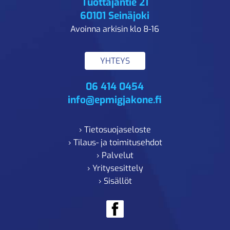
Tuottajantie 21
60101 Seinäjoki
Avoinna arkisin klo 8-16
YHTEYS
06 414 0454
info@epmigjakone.fi
› Tietosuojaseloste
› Tilaus- ja toimitusehdot
› Palvelut
› Yritysesittely
› Sisällöt