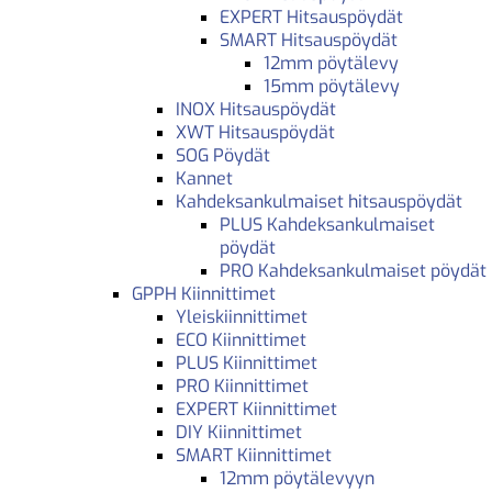
EXPERT Hitsauspöydät
SMART Hitsauspöydät
12mm pöytälevy
15mm pöytälevy
INOX Hitsauspöydät
XWT Hitsauspöydät
SOG Pöydät
Kannet
Kahdeksankulmaiset hitsauspöydät
PLUS Kahdeksankulmaiset
pöydät
PRO Kahdeksankulmaiset pöydät
GPPH Kiinnittimet
Yleiskiinnittimet
ECO Kiinnittimet
PLUS Kiinnittimet
PRO Kiinnittimet
EXPERT Kiinnittimet
DIY Kiinnittimet
SMART Kiinnittimet
12mm pöytälevyyn