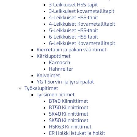
3-Leikkuiset HSS-tapit
3-Leikkuiset kovametallitapit
4-Leikkuiset HSS-tapit
4-Leikkuiset Kovametallitapit
5-Leikkuiset HSS-tapit
6-Leikkuiset HSS-tapit
6-Leikkuiset Kovametallitapit
Kierretapin ja pakan vääntimet
Kärkiupottimet
Karnasch
Hahnreiter
Kalvaimet
YG-1 Sorvin- ja jyrsinpalat
Työkalupitimet
Jyrsimen pitimet
BT40 Kiinnittimet
BT50 Kiinnittimet
SK40 Kiinnittimet
SK50 Kiinnittimet
HSK63 Kiinnittimet
ER Holkki istukat ja holkit