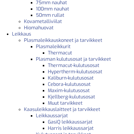
75mm nauhat
100mm nauhat
50mm rullat
Kovametalliviilat
Hiomahuovat
Leikkaus
Plasmaleikkauskoneet ja tarvikkeet
Plasmaleikkurit
Thermacut
Plasman kulutusosat ja tarvikkeet
Thermacut-kulutusosat
Hypertherm-kulutusosat
Kaliburn-kulutusosat
Cebora-kulutusosat
Maxim-kulutusosat
Kjellberg-kulutusosat
Muut tarvikkeet
Kaasuleikkauslaitteet ja tarvikkeet
Leikkaussarjat
GasiQ leikkaussarjat
Harris leikkaussarjat