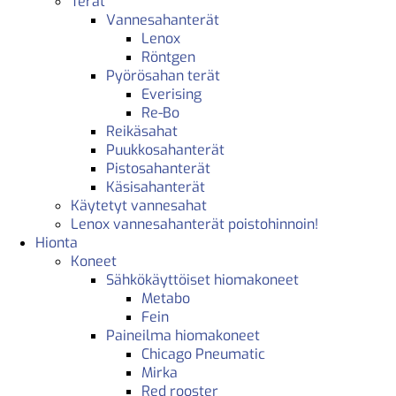
Terät
Vannesahanterät
Lenox
Röntgen
Pyörösahan terät
Everising
Re-Bo
Reikäsahat
Puukkosahanterät
Pistosahanterät
Käsisahanterät
Käytetyt vannesahat
Lenox vannesahanterät poistohinnoin!
Hionta
Koneet
Sähkökäyttöiset hiomakoneet
Metabo
Fein
Paineilma hiomakoneet
Chicago Pneumatic
Mirka
Red rooster