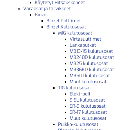
Käytetyt Hitsauskoneet
Varaosat ja tarvikkeet
Binzel
Binzel Polttimet
Binzel Kulutusosat
MIG-kulutusosat
Virtasuuttimet
Lankaputket
MB13-15 kulutusosat
MB240D kulutusosat
MB25 kulutusosat
MB36KD kulutusosat
MB501 kulutusosat
Muut kulutusosat
TIG-kulutusosat
Elektrodit
9 SL kulutusosat
SR-9 kulutusosat
SR-17 kulutusosat
Muut kulutusosat
Puikko-kulutusosat