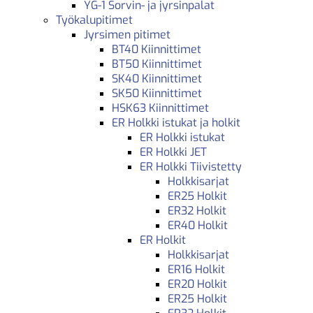
YG-1 Sorvin- ja jyrsinpalat
Työkalupitimet
Jyrsimen pitimet
BT40 Kiinnittimet
BT50 Kiinnittimet
SK40 Kiinnittimet
SK50 Kiinnittimet
HSK63 Kiinnittimet
ER Holkki istukat ja holkit
ER Holkki istukat
ER Holkki JET
ER Holkki Tiivistetty
Holkkisarjat
ER25 Holkit
ER32 Holkit
ER40 Holkit
ER Holkit
Holkkisarjat
ER16 Holkit
ER20 Holkit
ER25 Holkit