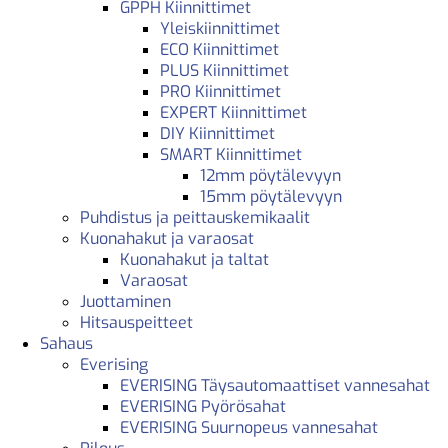
GPPH Kiinnittimet
Yleiskiinnittimet
ECO Kiinnittimet
PLUS Kiinnittimet
PRO Kiinnittimet
EXPERT Kiinnittimet
DIY Kiinnittimet
SMART Kiinnittimet
12mm pöytälevyyn
15mm pöytälevyyn
Puhdistus ja peittauskemikaalit
Kuonahakut ja varaosat
Kuonahakut ja taltat
Varaosat
Juottaminen
Hitsauspeitteet
Sahaus
Everising
EVERISING Täysautomaattiset vannesahat
EVERISING Pyörösahat
EVERISING Suurnopeus vannesahat