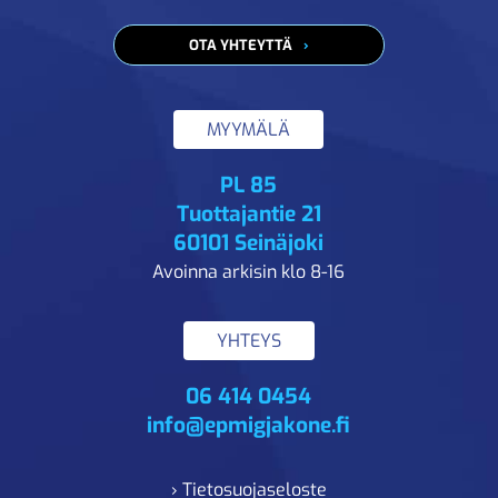
OTA YHTEYTTÄ
MYYMÄLÄ
PL 85
Tuottajantie 21
60101 Seinäjoki
Avoinna arkisin klo 8-16
YHTEYS
06 414 0454
info@epmigjakone.fi
› Tietosuojaseloste