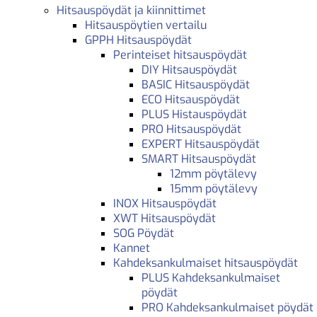
Hitsauspöydät ja kiinnittimet
Hitsauspöytien vertailu
GPPH Hitsauspöydät
Perinteiset hitsauspöydät
DIY Hitsauspöydät
BASIC Hitsauspöydät
ECO Hitsauspöydät
PLUS Histauspöydät
PRO Hitsauspöydät
EXPERT Hitsauspöydät
SMART Hitsauspöydät
12mm pöytälevy
15mm pöytälevy
INOX Hitsauspöydät
XWT Hitsauspöydät
SOG Pöydät
Kannet
Kahdeksankulmaiset hitsauspöydät
PLUS Kahdeksankulmaiset
pöydät
PRO Kahdeksankulmaiset pöydät