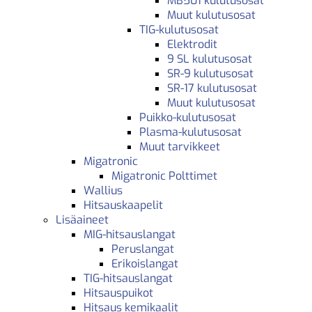
MB501 kulutusosat
Muut kulutusosat
TIG-kulutusosat
Elektrodit
9 SL kulutusosat
SR-9 kulutusosat
SR-17 kulutusosat
Muut kulutusosat
Puikko-kulutusosat
Plasma-kulutusosat
Muut tarvikkeet
Migatronic
Migatronic Polttimet
Wallius
Hitsauskaapelit
Lisäaineet
MIG-hitsauslangat
Peruslangat
Erikoislangat
TIG-hitsauslangat
Hitsauspuikot
Hitsaus kemikaalit