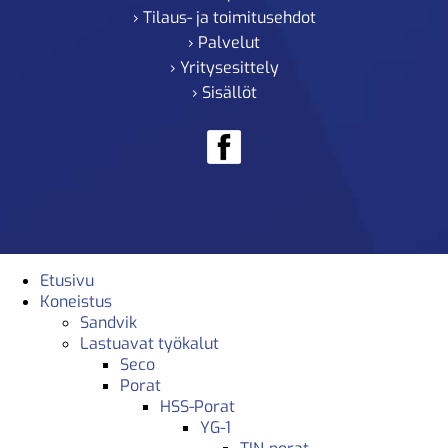
› Tilaus- ja toimitusehdot
› Palvelut
› Yritysesittely
› Sisällöt
Etusivu
Koneistus
Sandvik
Lastuavat työkalut
Seco
Porat
HSS-Porat
YG-1