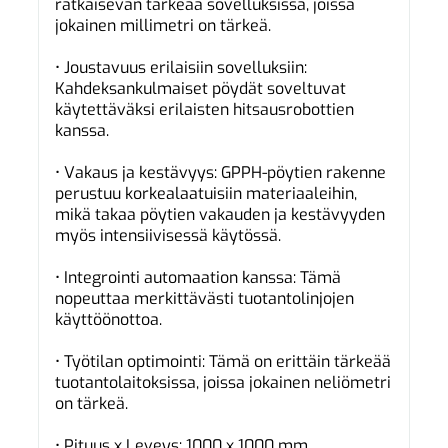
ratkaisevan tärkeää sovelluksissa, joissa
jokainen millimetri on tärkeä.
• Joustavuus erilaisiin sovelluksiin:
Kahdeksankulmaiset pöydät soveltuvat
käytettäväksi erilaisten hitsausrobottien
kanssa.
• Vakaus ja kestävyys: GPPH-pöytien rakenne
perustuu korkealaatuisiin materiaaleihin,
mikä takaa pöytien vakauden ja kestävyyden
myös intensiivisessä käytössä.
• Integrointi automaation kanssa: Tämä
nopeuttaa merkittävästi tuotantolinjojen
käyttöönottoa.
• Työtilan optimointi: Tämä on erittäin tärkeää
tuotantolaitoksissa, joissa jokainen neliömetri
on tärkeä.
• Pituus x Leveys: 1000 x 1000 mm