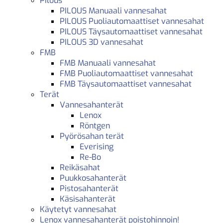
Pilous
PILOUS Manuaali vannesahat
PILOUS Puoliautomaattiset vannesahat
PILOUS Täysautomaattiset vannesahat
PILOUS 3D vannesahat
FMB
FMB Manuaali vannesahat
FMB Puoliautomaattiset vannesahat
FMB Täysautomaattiset vannesahat
Terät
Vannesahanterät
Lenox
Röntgen
Pyörösahan terät
Everising
Re-Bo
Reikäsahat
Puukkosahanterät
Pistosahanterät
Käsisahanterät
Käytetyt vannesahat
Lenox vannesahanterät poistohinnoin!