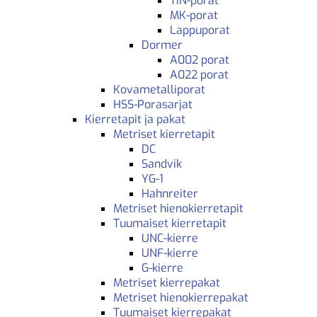
TIN-porat
MK-porat
Lappuporat
Dormer
A002 porat
A022 porat
Kovametalliporat
HSS-Porasarjat
Kierretapit ja pakat
Metriset kierretapit
DC
Sandvik
YG-1
Hahnreiter
Metriset hienokierretapit
Tuumaiset kierretapit
UNC-kierre
UNF-kierre
G-kierre
Metriset kierrepakat
Metriset hienokierrepakat
Tuumaiset kierrepakat