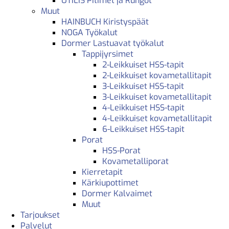
UTILIS Pitimet ja Rungot
Muut
HAINBUCH Kiristyspäät
NOGA Työkalut
Dormer Lastuavat työkalut
Tappijyrsimet
2-Leikkuiset HSS-tapit
2-Leikkuiset kovametallitapit
3-Leikkuiset HSS-tapit
3-Leikkuiset kovametallitapit
4-Leikkuiset HSS-tapit
4-Leikkuiset kovametallitapit
6-Leikkuiset HSS-tapit
Porat
HSS-Porat
Kovametalliporat
Kierretapit
Kärkiupottimet
Dormer Kalvaimet
Muut
Tarjoukset
Palvelut