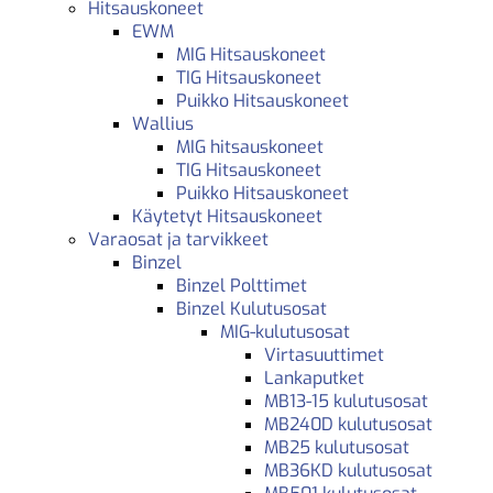
Hitsauskoneet
EWM
MIG Hitsauskoneet
TIG Hitsauskoneet
Puikko Hitsauskoneet
Wallius
MIG hitsauskoneet
TIG Hitsauskoneet
Puikko Hitsauskoneet
Käytetyt Hitsauskoneet
Varaosat ja tarvikkeet
Binzel
Binzel Polttimet
Binzel Kulutusosat
MIG-kulutusosat
Virtasuuttimet
Lankaputket
MB13-15 kulutusosat
MB240D kulutusosat
MB25 kulutusosat
MB36KD kulutusosat