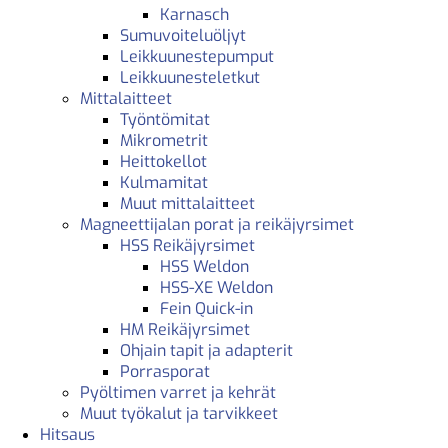
Karnasch
Sumuvoiteluöljyt
Leikkuunestepumput
Leikkuunesteletkut
Mittalaitteet
Työntömitat
Mikrometrit
Heittokellot
Kulmamitat
Muut mittalaitteet
Magneettijalan porat ja reikäjyrsimet
HSS Reikäjyrsimet
HSS Weldon
HSS-XE Weldon
Fein Quick-in
HM Reikäjyrsimet
Ohjain tapit ja adapterit
Porrasporat
Pyöltimen varret ja kehrät
Muut työkalut ja tarvikkeet
Hitsaus