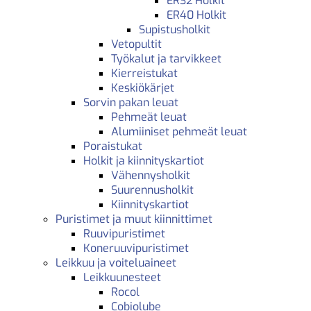
ER32 Holkit
ER40 Holkit
Supistusholkit
Vetopultit
Työkalut ja tarvikkeet
Kierreistukat
Keskiökärjet
Sorvin pakan leuat
Pehmeät leuat
Alumiiniset pehmeät leuat
Poraistukat
Holkit ja kiinnityskartiot
Vähennysholkit
Suurennusholkit
Kiinnityskartiot
Puristimet ja muut kiinnittimet
Ruuvipuristimet
Koneruuvipuristimet
Leikkuu ja voiteluaineet
Leikkuunesteet
Rocol
Cobiolube