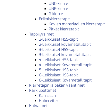
UNC-kierre
UNF-kierre
G-kierre
Erikoiskierretapit
Kovien materiaalien kierretapit
Pitkät kierretapit
Tappijyrsimet
2-Leikkuiset HSS-tapit
2-Leikkuiset kovametallitapit
3-Leikkuiset HSS-tapit
3-Leikkuiset kovametallitapit
4-Leikkuiset HSS-tapit
4-Leikkuiset Kovametallitapit
5-Leikkuiset HSS-tapit
6-Leikkuiset HSS-tapit
6-Leikkuiset Kovametallitapit
Kierretapin ja pakan vääntimet
Kärkiupottimet
Karnasch
Hahnreiter
Kalvaimet