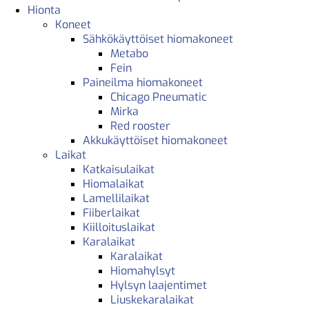
Hionta
Koneet
Sähkökäyttöiset hiomakoneet
Metabo
Fein
Paineilma hiomakoneet
Chicago Pneumatic
Mirka
Red rooster
Akkukäyttöiset hiomakoneet
Laikat
Katkaisulaikat
Hiomalaikat
Lamellilaikat
Fiiberlaikat
Kiilloituslaikat
Karalaikat
Karalaikat
Hiomahylsyt
Hylsyn laajentimet
Liuskekaralaikat