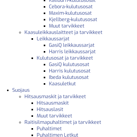
Kaliburn-kulutusosat
Cebora-kulutusosat
Maxim-kulutusosat
Kjellberg-kulutusosat
Muut tarvikkeet
Kaasuleikkauslaitteet ja tarvikkeet
Leikkaussarjat
GasiQ leikkaussarjat
Harris leikkaussarjat
Kulutusosat ja tarvikkeet
GasiQ kulutusosat
Harris kulutusosat
Ibeda kulutusosat
Kaasuletkut
Suojaus
Hitsausmaskit ja tarvikkeet
Hitsausmaskit
Hitsauslasit
Muut tarvikkeet
Raitisilmapuhaltimet ja tarvikkeet
Puhaltimet
Puhaltimen Letkut