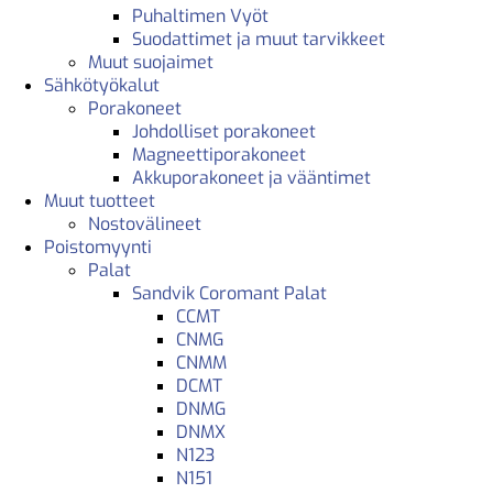
Puhaltimen Vyöt
Suodattimet ja muut tarvikkeet
Muut suojaimet
Sähkötyökalut
Porakoneet
Johdolliset porakoneet
Magneettiporakoneet
Akkuporakoneet ja vääntimet
Muut tuotteet
Nostovälineet
Poistomyynti
Palat
Sandvik Coromant Palat
CCMT
CNMG
CNMM
DCMT
DNMG
DNMX
N123
N151