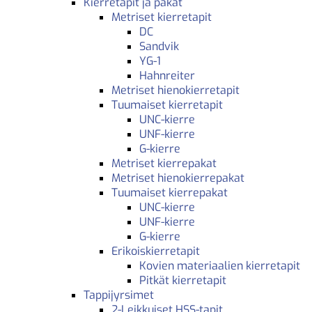
Kierretapit ja pakat
Metriset kierretapit
DC
Sandvik
YG-1
Hahnreiter
Metriset hienokierretapit
Tuumaiset kierretapit
UNC-kierre
UNF-kierre
G-kierre
Metriset kierrepakat
Metriset hienokierrepakat
Tuumaiset kierrepakat
UNC-kierre
UNF-kierre
G-kierre
Erikoiskierretapit
Kovien materiaalien kierretapit
Pitkät kierretapit
Tappijyrsimet
2-Leikkuiset HSS-tapit