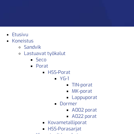
Etusivu
Koneistus
Sandvik
Lastuavat työkalut
Seco
Porat
HSS-Porat
YG-1
TIN-porat
MK-porat
Lappuporat
Dormer
A002 porat
A022 porat
Kovametalliporat
HSS-Porasarjat