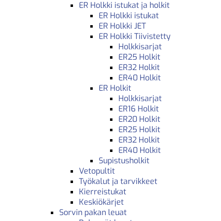
ER Holkki istukat ja holkit
ER Holkki istukat
ER Holkki JET
ER Holkki Tiivistetty
Holkkisarjat
ER25 Holkit
ER32 Holkit
ER40 Holkit
ER Holkit
Holkkisarjat
ER16 Holkit
ER20 Holkit
ER25 Holkit
ER32 Holkit
ER40 Holkit
Supistusholkit
Vetopultit
Työkalut ja tarvikkeet
Kierreistukat
Keskiökärjet
Sorvin pakan leuat