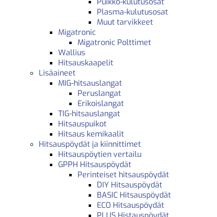
Puikko-kulutusosat
Plasma-kulutusosat
Muut tarvikkeet
Migatronic
Migatronic Polttimet
Wallius
Hitsauskaapelit
Lisäaineet
MIG-hitsauslangat
Peruslangat
Erikoislangat
TIG-hitsauslangat
Hitsauspuikot
Hitsaus kemikaalit
Hitsauspöydät ja kiinnittimet
Hitsauspöytien vertailu
GPPH Hitsauspöydät
Perinteiset hitsauspöydät
DIY Hitsauspöydät
BASIC Hitsauspöydät
ECO Hitsauspöydät
PLUS Histauspöydät