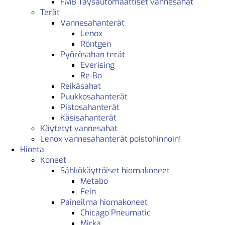
FMB Täysautomaattiset vannesahat
Terät
Vannesahanterät
Lenox
Röntgen
Pyörösahan terät
Everising
Re-Bo
Reikäsahat
Puukkosahanterät
Pistosahanterät
Käsisahanterät
Käytetyt vannesahat
Lenox vannesahanterät poistohinnoin!
Hionta
Koneet
Sähkökäyttöiset hiomakoneet
Metabo
Fein
Paineilma hiomakoneet
Chicago Pneumatic
Mirka