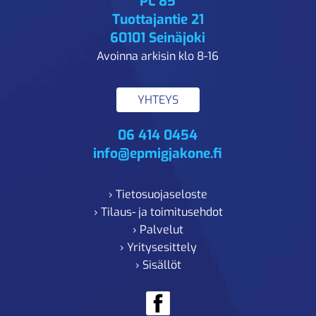
PL 85
Tuottajantie 21
60101 Seinäjoki
Avoinna arkisin klo 8-16
YHTEYS
06 414 0454
info@epmigjakone.fi
› Tietosuojaseloste
› Tilaus- ja toimitusehdot
› Palvelut
› Yritysesittely
› Sisällöt