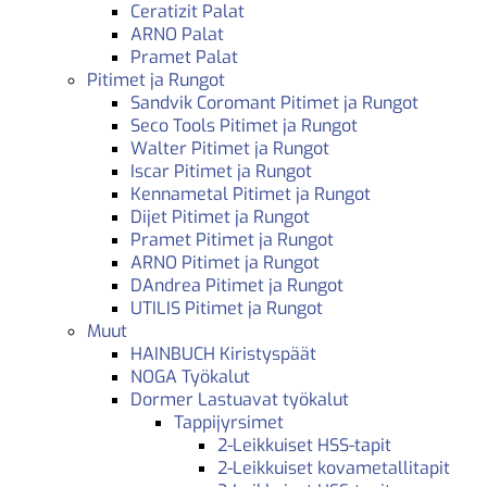
Ceratizit Palat
ARNO Palat
Pramet Palat
Pitimet ja Rungot
Sandvik Coromant Pitimet ja Rungot
Seco Tools Pitimet ja Rungot
Walter Pitimet ja Rungot
Iscar Pitimet ja Rungot
Kennametal Pitimet ja Rungot
Dijet Pitimet ja Rungot
Pramet Pitimet ja Rungot
ARNO Pitimet ja Rungot
DAndrea Pitimet ja Rungot
UTILIS Pitimet ja Rungot
Muut
HAINBUCH Kiristyspäät
NOGA Työkalut
Dormer Lastuavat työkalut
Tappijyrsimet
2-Leikkuiset HSS-tapit
2-Leikkuiset kovametallitapit