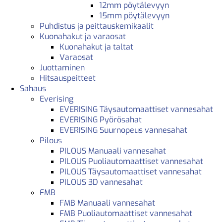
12mm pöytälevyyn
15mm pöytälevyyn
Puhdistus ja peittauskemikaalit
Kuonahakut ja varaosat
Kuonahakut ja taltat
Varaosat
Juottaminen
Hitsauspeitteet
Sahaus
Everising
EVERISING Täysautomaattiset vannesahat
EVERISING Pyörösahat
EVERISING Suurnopeus vannesahat
Pilous
PILOUS Manuaali vannesahat
PILOUS Puoliautomaattiset vannesahat
PILOUS Täysautomaattiset vannesahat
PILOUS 3D vannesahat
FMB
FMB Manuaali vannesahat
FMB Puoliautomaattiset vannesahat