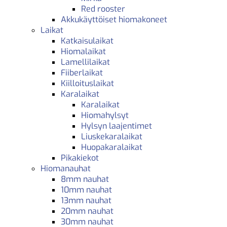
Red rooster
Akkukäyttöiset hiomakoneet
Laikat
Katkaisulaikat
Hiomalaikat
Lamellilaikat
Fiiberlaikat
Kiilloituslaikat
Karalaikat
Karalaikat
Hiomahylsyt
Hylsyn laajentimet
Liuskekaralaikat
Huopakaralaikat
Pikakiekot
Hiomanauhat
8mm nauhat
10mm nauhat
13mm nauhat
20mm nauhat
30mm nauhat