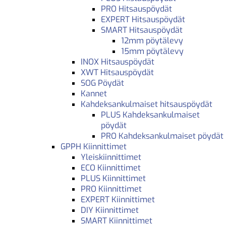
PRO Hitsauspöydät
EXPERT Hitsauspöydät
SMART Hitsauspöydät
12mm pöytälevy
15mm pöytälevy
INOX Hitsauspöydät
XWT Hitsauspöydät
SOG Pöydät
Kannet
Kahdeksankulmaiset hitsauspöydät
PLUS Kahdeksankulmaiset
pöydät
PRO Kahdeksankulmaiset pöydät
GPPH Kiinnittimet
Yleiskiinnittimet
ECO Kiinnittimet
PLUS Kiinnittimet
PRO Kiinnittimet
EXPERT Kiinnittimet
DIY Kiinnittimet
SMART Kiinnittimet