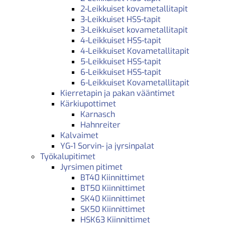
2-Leikkuiset kovametallitapit
3-Leikkuiset HSS-tapit
3-Leikkuiset kovametallitapit
4-Leikkuiset HSS-tapit
4-Leikkuiset Kovametallitapit
5-Leikkuiset HSS-tapit
6-Leikkuiset HSS-tapit
6-Leikkuiset Kovametallitapit
Kierretapin ja pakan vääntimet
Kärkiupottimet
Karnasch
Hahnreiter
Kalvaimet
YG-1 Sorvin- ja jyrsinpalat
Työkalupitimet
Jyrsimen pitimet
BT40 Kiinnittimet
BT50 Kiinnittimet
SK40 Kiinnittimet
SK50 Kiinnittimet
HSK63 Kiinnittimet