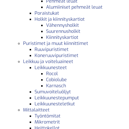
Pehmeät leuat
Alumiiniset pehmeät leuat
Poraistukat
Holkit ja kiinnityskartiot
Vähennysholkit
Suurennusholkit
Kiinnityskartiot
Puristimet ja muut kiinnittimet
Ruuvipuristimet
Koneruuvipuristimet
Leikkuu ja voiteluaineet
Leikkuunesteet
Rocol
Cobiolube
Karnasch
Sumuvoiteluöljyt
Leikkuunestepumput
Leikkuunesteletkut
Mittalaitteet
Työntömitat
Mikrometrit
Heittokellot