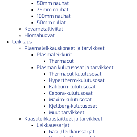
50mm nauhat
75mm nauhat
100mm nauhat
50mm rullat
Kovametalliviilat
Hiomahuovat
Leikkaus
Plasmaleikkauskoneet ja tarvikkeet
Plasmaleikkurit
Thermacut
Plasman kulutusosat ja tarvikkeet
Thermacut-kulutusosat
Hypertherm-kulutusosat
Kaliburn-kulutusosat
Cebora-kulutusosat
Maxim-kulutusosat
Kjellberg-kulutusosat
Muut tarvikkeet
Kaasuleikkauslaitteet ja tarvikkeet
Leikkaussarjat
GasiQ leikkaussarjat