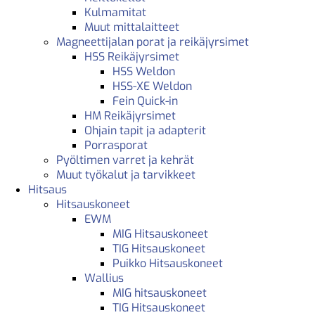
Kulmamitat
Muut mittalaitteet
Magneettijalan porat ja reikäjyrsimet
HSS Reikäjyrsimet
HSS Weldon
HSS-XE Weldon
Fein Quick-in
HM Reikäjyrsimet
Ohjain tapit ja adapterit
Porrasporat
Pyöltimen varret ja kehrät
Muut työkalut ja tarvikkeet
Hitsaus
Hitsauskoneet
EWM
MIG Hitsauskoneet
TIG Hitsauskoneet
Puikko Hitsauskoneet
Wallius
MIG hitsauskoneet
TIG Hitsauskoneet