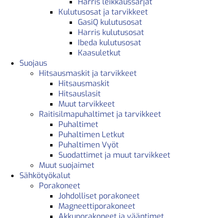
Harris leikkaussarjat
Kulutusosat ja tarvikkeet
GasiQ kulutusosat
Harris kulutusosat
Ibeda kulutusosat
Kaasuletkut
Suojaus
Hitsausmaskit ja tarvikkeet
Hitsausmaskit
Hitsauslasit
Muut tarvikkeet
Raitisilmapuhaltimet ja tarvikkeet
Puhaltimet
Puhaltimen Letkut
Puhaltimen Vyöt
Suodattimet ja muut tarvikkeet
Muut suojaimet
Sähkötyökalut
Porakoneet
Johdolliset porakoneet
Magneettiporakoneet
Akkuporakoneet ja vääntimet