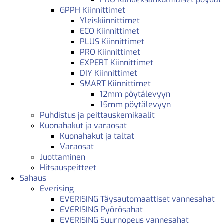
GPPH Kiinnittimet
Yleiskiinnittimet
ECO Kiinnittimet
PLUS Kiinnittimet
PRO Kiinnittimet
EXPERT Kiinnittimet
DIY Kiinnittimet
SMART Kiinnittimet
12mm pöytälevyyn
15mm pöytälevyyn
Puhdistus ja peittauskemikaalit
Kuonahakut ja varaosat
Kuonahakut ja taltat
Varaosat
Juottaminen
Hitsauspeitteet
Sahaus
Everising
EVERISING Täysautomaattiset vannesahat
EVERISING Pyörösahat
EVERISING Suurnopeus vannesahat