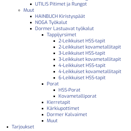
UTILIS Pitimet ja Rungot
Muut
HAINBUCH Kiristyspäät
NOGA Työkalut
Dormer Lastuavat työkalut
Tappijyrsimet
2-Leikkuiset HSS-tapit
2-Leikkuiset kovametallitapit
3-Leikkuiset HSS-tapit
3-Leikkuiset kovametallitapit
4-Leikkuiset HSS-tapit
4-Leikkuiset kovametallitapit
6-Leikkuiset HSS-tapit
Porat
HSS-Porat
Kovametalliporat
Kierretapit
Kärkiupottimet
Dormer Kalvaimet
Muut
Tarjoukset