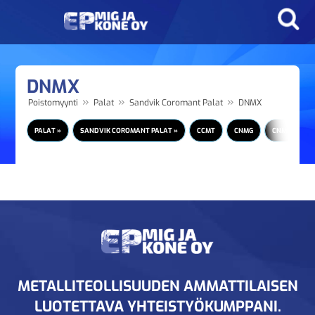
DNMX
»
»
»
Poistomyynti
Palat
Sandvik Coromant Palat
DNMX
PALAT »
SANDVIK COROMANT PALAT »
CCMT
CNMG
CNMM
METALLITEOLLISUUDEN AMMATTILAISEN
LUOTETTAVA YHTEISTYÖKUMPPANI.