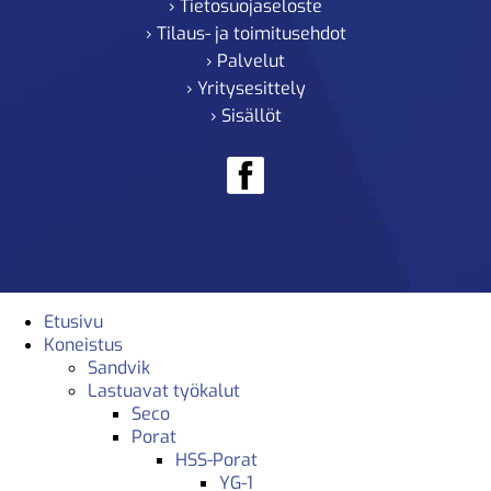
› Tietosuojaseloste
› Tilaus- ja toimitusehdot
› Palvelut
› Yritysesittely
› Sisällöt
Etusivu
Koneistus
Sandvik
Lastuavat työkalut
Seco
Porat
HSS-Porat
YG-1