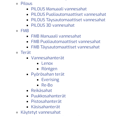
Pilous
PILOUS Manuaali vannesahat
PILOUS Puoliautomaattiset vannesahat
PILOUS Täysautomaattiset vannesahat
PILOUS 3D vannesahat
FMB
FMB Manuaali vannesahat
FMB Puoliautomaattiset vannesahat
FMB Täysautomaattiset vannesahat
Terät
Vannesahanterät
Lenox
Röntgen
Pyörösahan terät
Everising
Re-Bo
Reikäsahat
Puukkosahanterät
Pistosahanterät
Käsisahanterät
Käytetyt vannesahat