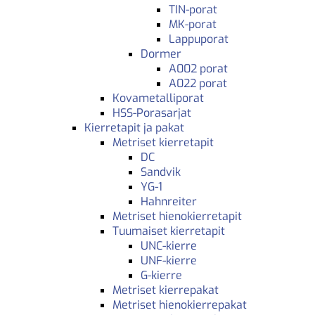
TIN-porat
MK-porat
Lappuporat
Dormer
A002 porat
A022 porat
Kovametalliporat
HSS-Porasarjat
Kierretapit ja pakat
Metriset kierretapit
DC
Sandvik
YG-1
Hahnreiter
Metriset hienokierretapit
Tuumaiset kierretapit
UNC-kierre
UNF-kierre
G-kierre
Metriset kierrepakat
Metriset hienokierrepakat