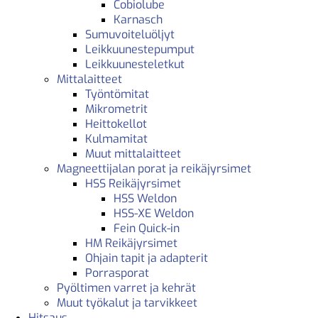
Cobiolube
Karnasch
Sumuvoiteluöljyt
Leikkuunestepumput
Leikkuunesteletkut
Mittalaitteet
Työntömitat
Mikrometrit
Heittokellot
Kulmamitat
Muut mittalaitteet
Magneettijalan porat ja reikäjyrsimet
HSS Reikäjyrsimet
HSS Weldon
HSS-XE Weldon
Fein Quick-in
HM Reikäjyrsimet
Ohjain tapit ja adapterit
Porrasporat
Pyöltimen varret ja kehrät
Muut työkalut ja tarvikkeet
Hitsaus