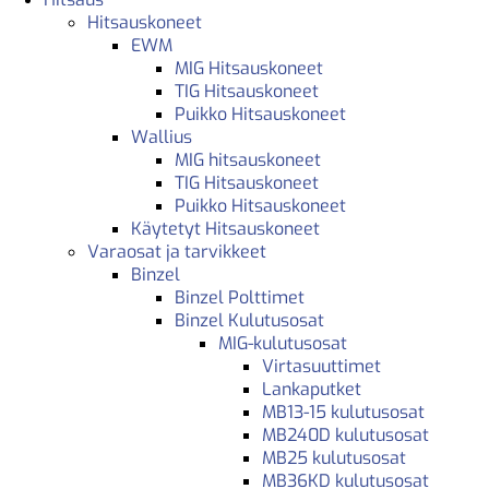
Hitsauskoneet
EWM
MIG Hitsauskoneet
TIG Hitsauskoneet
Puikko Hitsauskoneet
Wallius
MIG hitsauskoneet
TIG Hitsauskoneet
Puikko Hitsauskoneet
Käytetyt Hitsauskoneet
Varaosat ja tarvikkeet
Binzel
Binzel Polttimet
Binzel Kulutusosat
MIG-kulutusosat
Virtasuuttimet
Lankaputket
MB13-15 kulutusosat
MB240D kulutusosat
MB25 kulutusosat
MB36KD kulutusosat