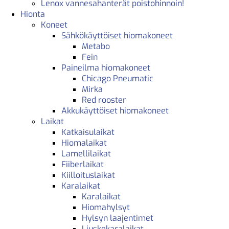
Lenox vannesahanterät poistohinnoin!
Hionta
Koneet
Sähkökäyttöiset hiomakoneet
Metabo
Fein
Paineilma hiomakoneet
Chicago Pneumatic
Mirka
Red rooster
Akkukäyttöiset hiomakoneet
Laikat
Katkaisulaikat
Hiomalaikat
Lamellilaikat
Fiiberlaikat
Kiilloituslaikat
Karalaikat
Karalaikat
Hiomahylsyt
Hylsyn laajentimet
Liuskekaralaikat