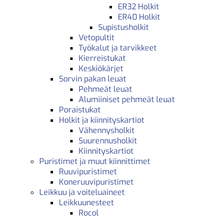
ER32 Holkit
ER40 Holkit
Supistusholkit
Vetopultit
Työkalut ja tarvikkeet
Kierreistukat
Keskiökärjet
Sorvin pakan leuat
Pehmeät leuat
Alumiiniset pehmeät leuat
Poraistukat
Holkit ja kiinnityskartiot
Vähennysholkit
Suurennusholkit
Kiinnityskartiot
Puristimet ja muut kiinnittimet
Ruuvipuristimet
Koneruuvipuristimet
Leikkuu ja voiteluaineet
Leikkuunesteet
Rocol