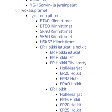
YG-1 Sorvin- ja jyrsinpalat
Työkalupitimet
Jyrsimen pitimet
BT40 Kiinnittimet
BT50 Kiinnittimet
SK40 Kiinnittimet
SK50 Kiinnittimet
HSK63 Kiinnittimet
ER Holkki istukat ja holkit
ER Holkki istukat
ER Holkki JET
ER Holkki Tiivistetty
Holkkisarjat
ER25 Holkit
ER32 Holkit
ER40 Holkit
ER Holkit
Holkkisarjat
ER16 Holkit
ER20 Holkit
ER25 Holkit