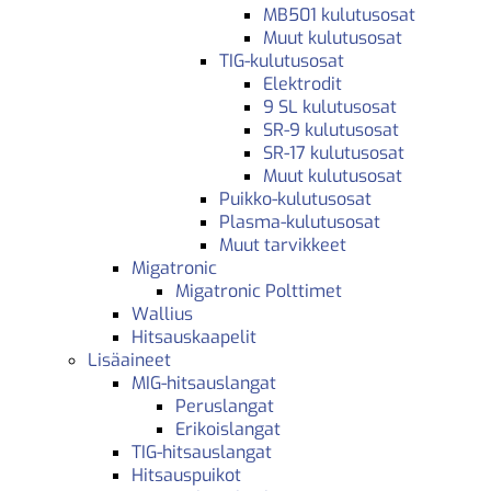
MB501 kulutusosat
Muut kulutusosat
TIG-kulutusosat
Elektrodit
9 SL kulutusosat
SR-9 kulutusosat
SR-17 kulutusosat
Muut kulutusosat
Puikko-kulutusosat
Plasma-kulutusosat
Muut tarvikkeet
Migatronic
Migatronic Polttimet
Wallius
Hitsauskaapelit
Lisäaineet
MIG-hitsauslangat
Peruslangat
Erikoislangat
TIG-hitsauslangat
Hitsauspuikot