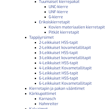
Tuumaiset kierrepakat
UNC-kierre
UNF-kierre
G-kierre
Erikoiskierretapit
Kovien materiaalien kierretapit
Pitkät kierretapit
Tappijyrsimet
2-Leikkuiset HSS-tapit
2-Leikkuiset kovametallitapit
3-Leikkuiset HSS-tapit
3-Leikkuiset kovametallitapit
4-Leikkuiset HSS-tapit
4-Leikkuiset Kovametallitapit
5-Leikkuiset HSS-tapit
6-Leikkuiset HSS-tapit
6-Leikkuiset Kovametallitapit
Kierretapin ja pakan vääntimet
Kärkiupottimet
Karnasch
Hahnreiter
Kalvaimet