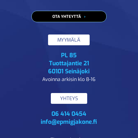
OTA YHTEYTTÄ
MYYMÄLÄ
PL 85
Tuottajantie 21
60101 Seinäjoki
Avoinna arkisin klo 8-16
YHTEYS
06 414 0454
info@epmigjakone.fi