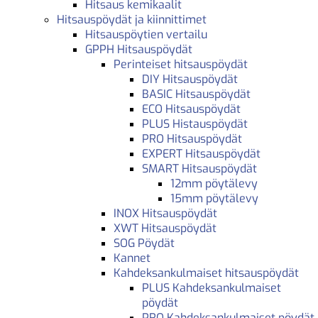
Hitsaus kemikaalit
Hitsauspöydät ja kiinnittimet
Hitsauspöytien vertailu
GPPH Hitsauspöydät
Perinteiset hitsauspöydät
DIY Hitsauspöydät
BASIC Hitsauspöydät
ECO Hitsauspöydät
PLUS Histauspöydät
PRO Hitsauspöydät
EXPERT Hitsauspöydät
SMART Hitsauspöydät
12mm pöytälevy
15mm pöytälevy
INOX Hitsauspöydät
XWT Hitsauspöydät
SOG Pöydät
Kannet
Kahdeksankulmaiset hitsauspöydät
PLUS Kahdeksankulmaiset
pöydät
PRO Kahdeksankulmaiset pöydät