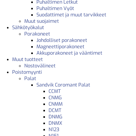
Puhaltimen Letkut
Puhaltimen Vyöt
Suodattimet ja muut tarvikkeet
Muut suojaimet
Sähkötyökalut
Porakoneet
Johdolliset porakoneet
Magneettiporakoneet
Akkuporakoneet ja vääntimet
Muut tuotteet
Nostovälineet
Poistomyynti
Palat
Sandvik Coromant Palat
CCMT
CNMG
CNMM
DCMT
DNMG
DNMX
N123
N151