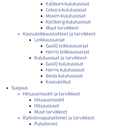
Kaliburn-kulutusosat
Cebora-kulutusosat
Maxim-kulutusosat
Kjellberg-kulutusosat
Muut tarvikkeet
Kaasuleikkauslaitteet ja tarvikkeet
Leikkaussarjat
GasiQ leikkaussarjat
Harris leikkaussarjat
Kulutusosat ja tarvikkeet
GasiQ kulutusosat
Harris kulutusosat
Ibeda kulutusosat
Kaasuletkut
Suojaus
Hitsausmaskit ja tarvikkeet
Hitsausmaskit
Hitsauslasit
Muut tarvikkeet
Raitisilmapuhaltimet ja tarvikkeet
Puhaltimet