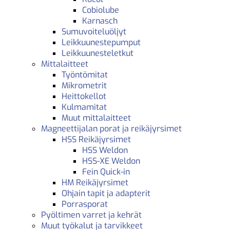
Cobiolube
Karnasch
Sumuvoiteluöljyt
Leikkuunestepumput
Leikkuunesteletkut
Mittalaitteet
Työntömitat
Mikrometrit
Heittokellot
Kulmamitat
Muut mittalaitteet
Magneettijalan porat ja reikäjyrsimet
HSS Reikäjyrsimet
HSS Weldon
HSS-XE Weldon
Fein Quick-in
HM Reikäjyrsimet
Ohjain tapit ja adapterit
Porrasporat
Pyöltimen varret ja kehrät
Muut työkalut ja tarvikkeet