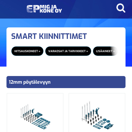
SMART KIINNITTIMET
HITSAUSKONEET »
VARAOSAT JA TARVIKKEET »
LISÄAINEET »
HITSA
12mm pöytälevyyn