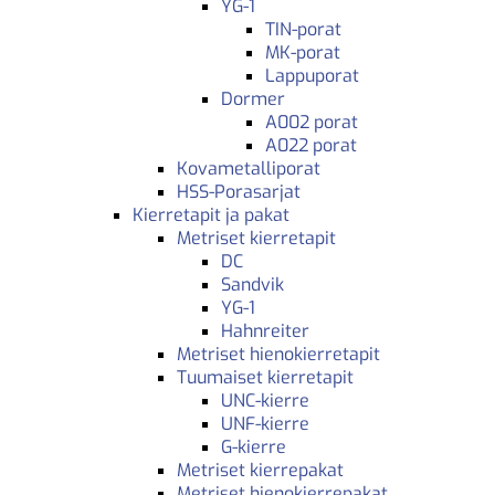
YG-1
TIN-porat
MK-porat
Lappuporat
Dormer
A002 porat
A022 porat
Kovametalliporat
HSS-Porasarjat
Kierretapit ja pakat
Metriset kierretapit
DC
Sandvik
YG-1
Hahnreiter
Metriset hienokierretapit
Tuumaiset kierretapit
UNC-kierre
UNF-kierre
G-kierre
Metriset kierrepakat
Metriset hienokierrepakat