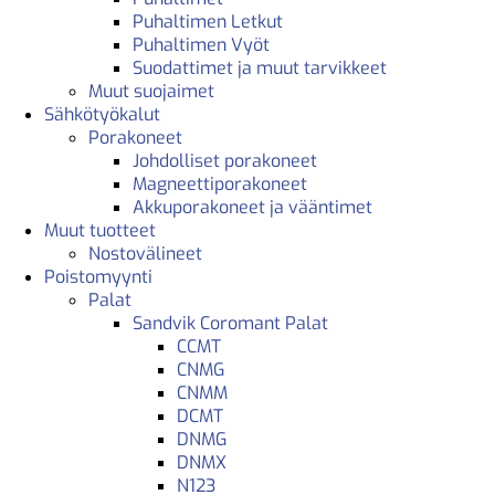
Puhaltimen Letkut
Puhaltimen Vyöt
Suodattimet ja muut tarvikkeet
Muut suojaimet
Sähkötyökalut
Porakoneet
Johdolliset porakoneet
Magneettiporakoneet
Akkuporakoneet ja vääntimet
Muut tuotteet
Nostovälineet
Poistomyynti
Palat
Sandvik Coromant Palat
CCMT
CNMG
CNMM
DCMT
DNMG
DNMX
N123