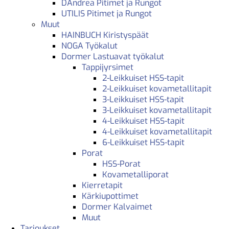
DAndrea Pitimet ja Rungot
UTILIS Pitimet ja Rungot
Muut
HAINBUCH Kiristyspäät
NOGA Työkalut
Dormer Lastuavat työkalut
Tappijyrsimet
2-Leikkuiset HSS-tapit
2-Leikkuiset kovametallitapit
3-Leikkuiset HSS-tapit
3-Leikkuiset kovametallitapit
4-Leikkuiset HSS-tapit
4-Leikkuiset kovametallitapit
6-Leikkuiset HSS-tapit
Porat
HSS-Porat
Kovametalliporat
Kierretapit
Kärkiupottimet
Dormer Kalvaimet
Muut
Tarjoukset