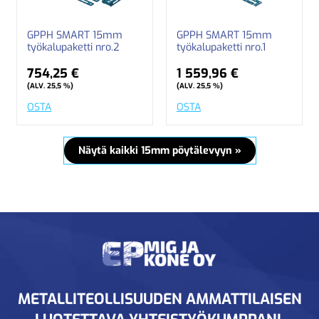
GPPH SMART 15mm
GPPH SMART 15mm
työkalupaketti nro.2
työkalupaketti nro.1
754,25 €
1 559,96 €
(ALV. 25,5 %)
(ALV. 25,5 %)
OSTA
OSTA
Näytä kaikki 15mm pöytälevyyn »
METALLITEOLLISUUDEN AMMATTILAISEN