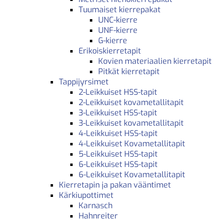
Tuumaiset kierrepakat
UNC-kierre
UNF-kierre
G-kierre
Erikoiskierretapit
Kovien materiaalien kierretapit
Pitkät kierretapit
Tappijyrsimet
2-Leikkuiset HSS-tapit
2-Leikkuiset kovametallitapit
3-Leikkuiset HSS-tapit
3-Leikkuiset kovametallitapit
4-Leikkuiset HSS-tapit
4-Leikkuiset Kovametallitapit
5-Leikkuiset HSS-tapit
6-Leikkuiset HSS-tapit
6-Leikkuiset Kovametallitapit
Kierretapin ja pakan vääntimet
Kärkiupottimet
Karnasch
Hahnreiter