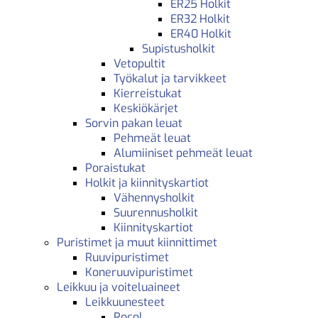
ER25 Holkit
ER32 Holkit
ER40 Holkit
Supistusholkit
Vetopultit
Työkalut ja tarvikkeet
Kierreistukat
Keskiökärjet
Sorvin pakan leuat
Pehmeät leuat
Alumiiniset pehmeät leuat
Poraistukat
Holkit ja kiinnityskartiot
Vähennysholkit
Suurennusholkit
Kiinnityskartiot
Puristimet ja muut kiinnittimet
Ruuvipuristimet
Koneruuvipuristimet
Leikkuu ja voiteluaineet
Leikkuunesteet
Rocol