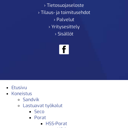
› Tietosuojaseloste
› Tilaus- ja toimitusehdot
› Palvelut
› Yritysesittely
› Sisällöt
Etusivu
Koneistus
Sandvik
Lastuavat työkalut
Seco
Porat
HSS-Porat