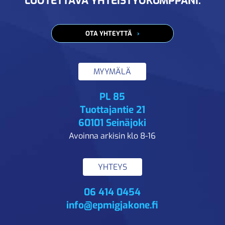
LUOTETTAVA YHTEISTYÖKUMPPANI.
OTA YHTEYTTÄ
MYYMÄLÄ
PL 85
Tuottajantie 21
60101 Seinäjoki
Avoinna arkisin klo 8-16
YHTEYS
06 414 0454
info@epmigjakone.fi