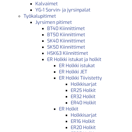
Kalvaimet
YG-1 Sorvin- ja jyrsinpalat
Työkalupitimet
Jyrsimen pitimet
BT40 Kiinnittimet
BT50 Kiinnittimet
SK40 Kiinnittimet
SK50 Kiinnittimet
HSK63 Kiinnittimet
ER Holkki istukat ja holkit
ER Holkki istukat
ER Holkki JET
ER Holkki Tiivistetty
Holkkisarjat
ER25 Holkit
ER32 Holkit
ER40 Holkit
ER Holkit
Holkkisarjat
ER16 Holkit
ER20 Holkit