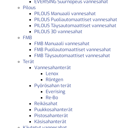
EVERISING Suurnopeus vannesahat
Pilous
PILOUS Manuaali vannesahat
PILOUS Puoliautomaattiset vannesahat
PILOUS Täysautomaattiset vannesahat
PILOUS 3D vannesahat
FMB
FMB Manuaali vannesahat
FMB Puoliautomaattiset vannesahat
FMB Täysautomaattiset vannesahat
Terät
Vannesahanterät
Lenox
Röntgen
Pyörösahan terät
Everising
Re-Bo
Reikäsahat
Puukkosahanterät
Pistosahanterät
Käsisahanterät
Käytetyt vannesahat