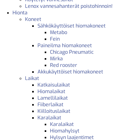
Lenox vannesahanterät poistohinnoin!
Hionta
Koneet
Sähkökäyttöiset hiomakoneet
Metabo
Fein
Paineilma hiomakoneet
Chicago Pneumatic
Mirka
Red rooster
Akkukäyttöiset hiomakoneet
Laikat
Katkaisulaikat
Hiomalaikat
Lamellilaikat
Fiiberlaikat
Kiilloituslaikat
Karalaikat
Karalaikat
Hiomahylsyt
Hylsyn laajentimet