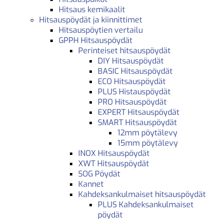
Hitsaus kemikaalit
Hitsauspöydät ja kiinnittimet
Hitsauspöytien vertailu
GPPH Hitsauspöydät
Perinteiset hitsauspöydät
DIY Hitsauspöydät
BASIC Hitsauspöydät
ECO Hitsauspöydät
PLUS Histauspöydät
PRO Hitsauspöydät
EXPERT Hitsauspöydät
SMART Hitsauspöydät
12mm pöytälevy
15mm pöytälevy
INOX Hitsauspöydät
XWT Hitsauspöydät
SOG Pöydät
Kannet
Kahdeksankulmaiset hitsauspöydät
PLUS Kahdeksankulmaiset
pöydät