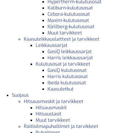
Hypertherm-kulutusosat
Kaliburn-kulutusosat
Cebora-kulutusosat
Maxim-kulutusosat
Kjellberg-kulutusosat
Muut tarvikkeet
Kaasuleikkauslaitteet ja tarvikkeet
Leikkaussarjat
GasiQ leikkaussarjat
Harris leikkaussarjat
Kulutusosat ja tarvikkeet
GasiQ kulutusosat
Harris kulutusosat
Ibeda kulutusosat
Kaasuletkut
Suojaus
Hitsausmaskit ja tarvikkeet
Hitsausmaskit
Hitsauslasit
Muut tarvikkeet
Raitisilmapuhaltimet ja tarvikkeet
Puhaltimet