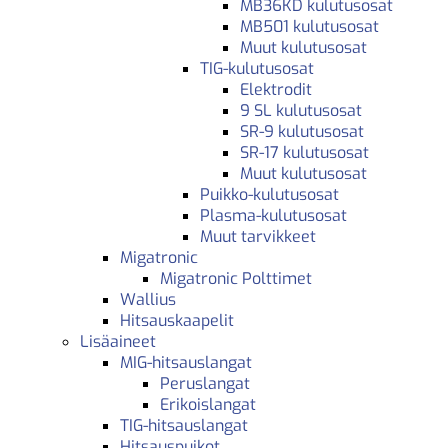
MB36KD kulutusosat
MB501 kulutusosat
Muut kulutusosat
TIG-kulutusosat
Elektrodit
9 SL kulutusosat
SR-9 kulutusosat
SR-17 kulutusosat
Muut kulutusosat
Puikko-kulutusosat
Plasma-kulutusosat
Muut tarvikkeet
Migatronic
Migatronic Polttimet
Wallius
Hitsauskaapelit
Lisäaineet
MIG-hitsauslangat
Peruslangat
Erikoislangat
TIG-hitsauslangat
Hitsauspuikot