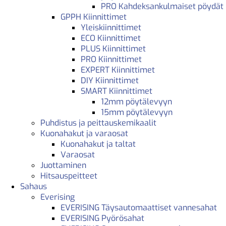
PRO Kahdeksankulmaiset pöydät
GPPH Kiinnittimet
Yleiskiinnittimet
ECO Kiinnittimet
PLUS Kiinnittimet
PRO Kiinnittimet
EXPERT Kiinnittimet
DIY Kiinnittimet
SMART Kiinnittimet
12mm pöytälevyyn
15mm pöytälevyyn
Puhdistus ja peittauskemikaalit
Kuonahakut ja varaosat
Kuonahakut ja taltat
Varaosat
Juottaminen
Hitsauspeitteet
Sahaus
Everising
EVERISING Täysautomaattiset vannesahat
EVERISING Pyörösahat