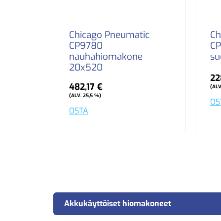
Chicago Pneumatic
Ch
CP9780
CP
nauhahiomakone
su
20x520
22
482,17 €
(ALV
(ALV. 25,5 %)
OS
OSTA
Akkukäyttöiset hiomakoneet