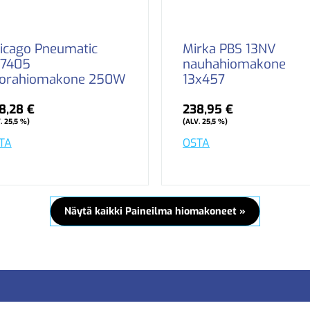
icago Pneumatic
Mirka PBS 13NV
7405
nauhahiomakone
orahiomakone 250W
13x457
8,28 €
238,95 €
. 25,5 %)
(ALV. 25,5 %)
TA
OSTA
Näytä kaikki Paineilma hiomakoneet »