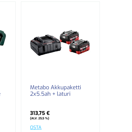
Metabo Akkupaketti
e
2x5.5ah + laturi
313,75 €
(ALV. 25,5 %)
OSTA