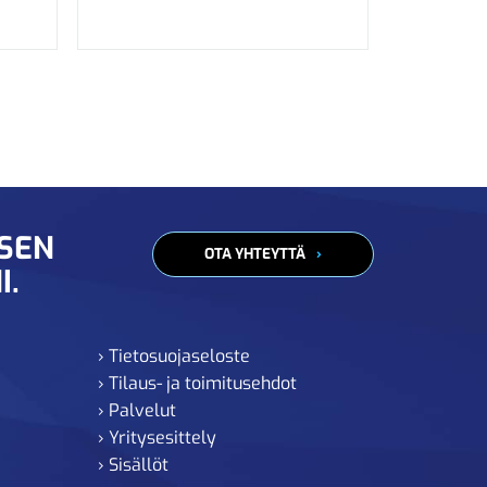
ISEN
OTA YHTEYTTÄ
I.
› Tietosuojaseloste
› Tilaus- ja toimitusehdot
› Palvelut
› Yritysesittely
› Sisällöt