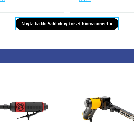
Näytä kaikki Sähkökäyttöiset hiomakoneet »