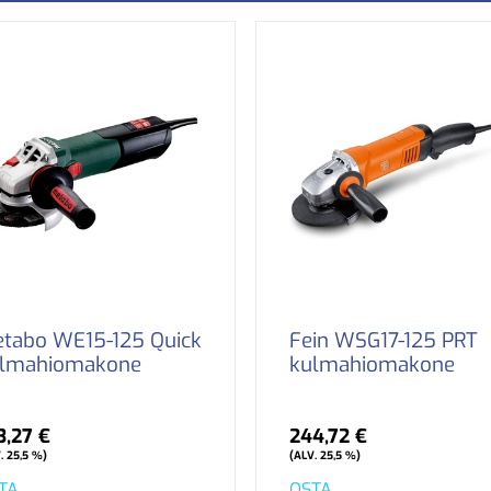
tabo WE15-125 Quick
Fein WSG17-125 PRT
lmahiomakone
kulmahiomakone
3,27 €
244,72 €
. 25,5 %)
(ALV. 25,5 %)
TA
OSTA