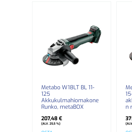
Metabo W18LT BL 11-
Me
125
15
Akkukulmahiomakone
ak
Runko, metaBOX
n 
207,48 €
37
(ALV. 25,5 %)
(ALV