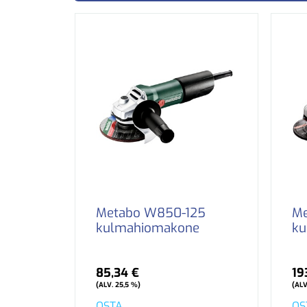
Metabo W850-125
Me
kulmahiomakone
ku
85,34 €
19
(ALV. 25,5 %)
(ALV
OSTA
OS