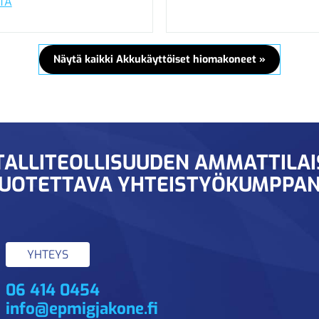
TA
Näytä kaikki Akkukäyttöiset hiomakoneet »
ALLITEOLLISUUDEN AMMATTILA
UOTETTAVA YHTEISTYÖKUMPPAN
YHTEYS
06 414 0454
info@epmigjakone.fi