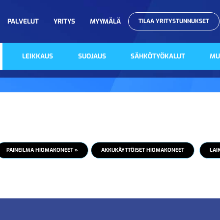
PALVELUT
YRITYS
MYYMÄLÄ
TILAA YRITYSTUNNUKSET
LEIKKAUS
SUOJAUS
SÄHKÖTYÖKALUT
MU
PAINEILMA HIOMAKONEET »
AKKUKÄYTTÖISET HIOMAKONEET
LAI