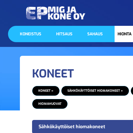
KONEISTUS
HITSAUS
SAHAUS
HIONTA
KONEET
KONEET »
SÄHKÖKÄYTTÖISET HIOMAKONEET »
HIOMAHUOVAT
Sähkökäyttöiset hiomakoneet