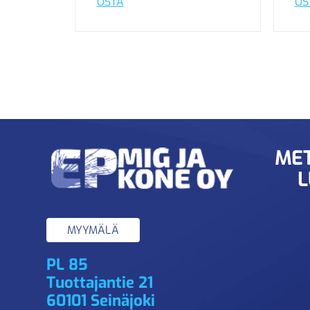
OSTA
OS
MET
L
MYYMÄLÄ
PL 85
Tuottajantie 21
60101 Seinäjoki