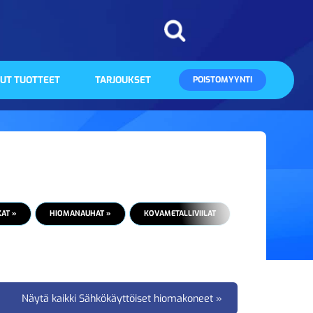
UT TUOTTEET
TARJOUKSET
POISTOMYYNTI
KAT »
HIOMANAUHAT »
KOVAMETALLIVIILAT
Näytä kaikki Sähkökäyttöiset hiomakoneet »