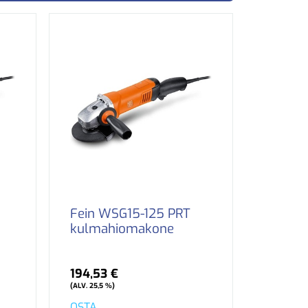
Fein WSG15-125 PRT
kulmahiomakone
194,53 €
(ALV. 25,5 %)
OSTA