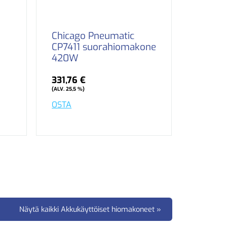
Chicago Pneumatic
CP7411 suorahiomakone
420W
331,76 €
(ALV. 25,5 %)
OSTA
Näytä kaikki Akkukäyttöiset hiomakoneet »