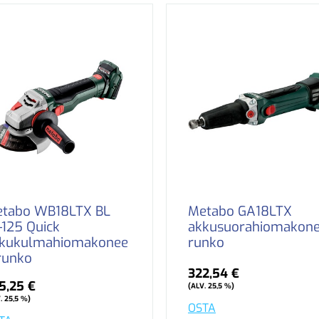
tabo WB18LTX BL
Metabo GA18LTX
-125 Quick
akkusuorahiomakon
kukulmahiomakonee
runko
runko
322,54 €
5,25 €
(ALV. 25,5 %)
. 25,5 %)
OSTA