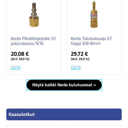
Ibeda Pikaliitinpistoke D1
Ibeda Takatulisuoja GT
palavakaasu 9/16
happi 3/8-8mm
20,08 €
29,72 €
(ALV. 25,5 %)
(ALV. 25,5 %)
OSTA
OSTA
Näytä kaikki Ibeda kulutusosat »
Kaasuletkut