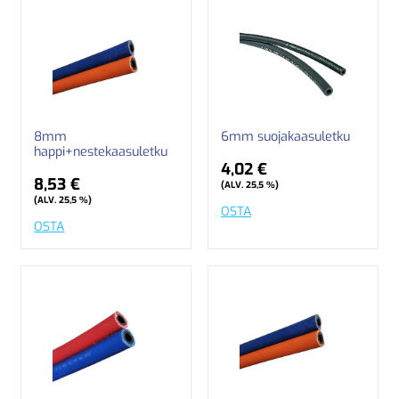
8mm
6mm suojakaasuletku
happi+nestekaasuletku
4,02 €
8,53 €
(ALV. 25,5 %)
(ALV. 25,5 %)
OSTA
OSTA