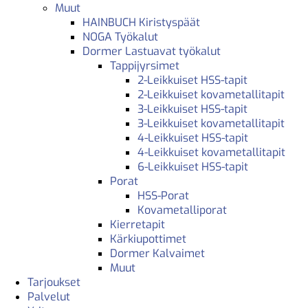
Muut
HAINBUCH Kiristyspäät
NOGA Työkalut
Dormer Lastuavat työkalut
Tappijyrsimet
2-Leikkuiset HSS-tapit
2-Leikkuiset kovametallitapit
3-Leikkuiset HSS-tapit
3-Leikkuiset kovametallitapit
4-Leikkuiset HSS-tapit
4-Leikkuiset kovametallitapit
6-Leikkuiset HSS-tapit
Porat
HSS-Porat
Kovametalliporat
Kierretapit
Kärkiupottimet
Dormer Kalvaimet
Muut
Tarjoukset
Palvelut