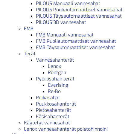
PILOUS Manuaali vannesahat
PILOUS Puoliautomaattiset vannesahat
PILOUS Täysautomaattiset vannesahat
PILOUS 3D vannesahat
FMB
FMB Manuaali vannesahat
FMB Puoliautomaattiset vannesahat
FMB Täysautomaattiset vannesahat
Terät
Vannesahanterät
Lenox
Röntgen
Pyörösahan terät
Everising
Re-Bo
Reikäsahat
Puukkosahanterät
Pistosahanterät
Käsisahanterät
Käytetyt vannesahat
Lenox vannesahanterät poistohinnoin!