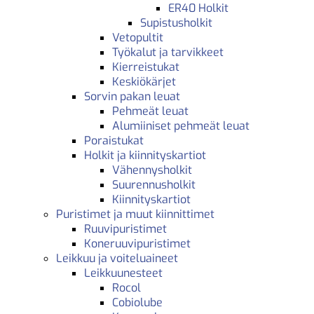
ER40 Holkit
Supistusholkit
Vetopultit
Työkalut ja tarvikkeet
Kierreistukat
Keskiökärjet
Sorvin pakan leuat
Pehmeät leuat
Alumiiniset pehmeät leuat
Poraistukat
Holkit ja kiinnityskartiot
Vähennysholkit
Suurennusholkit
Kiinnityskartiot
Puristimet ja muut kiinnittimet
Ruuvipuristimet
Koneruuvipuristimet
Leikkuu ja voiteluaineet
Leikkuunesteet
Rocol
Cobiolube