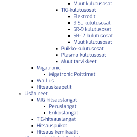
Muut kulutusosat
TIG-kulutusosat
Elektrodit
9 SL kulutusosat
SR-9 kulutusosat
SR-17 kulutusosat
Muut kulutusosat
Puikko-kulutusosat
Plasma-kulutusosat
Muut tarvikkeet
Migatronic
Migatronic Polttimet
Wallius
Hitsauskaapelit
Lisäaineet
MIG-hitsauslangat
Peruslangat
Erikoislangat
TIG-hitsauslangat
Hitsauspuikot
Hitsaus kemikaalit