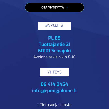
OTA YHTEYTTÄ
MYYMÄLÄ
PL 85
Tuottajantie 21
60101 Seinäjoki
Avoinna arkisin klo 8-16
YHTEYS
06 414 0454
info@epmigjakone.fi
› Tietosuojaseloste