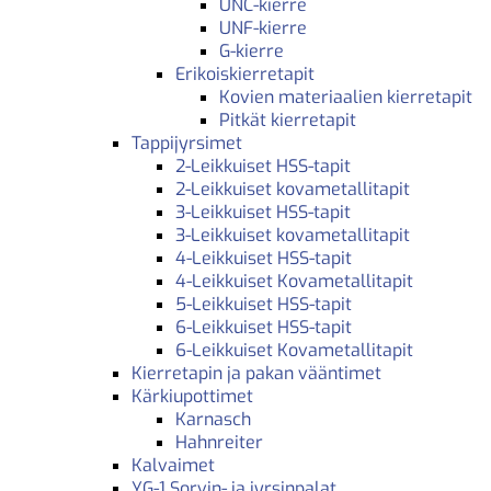
UNC-kierre
UNF-kierre
G-kierre
Erikoiskierretapit
Kovien materiaalien kierretapit
Pitkät kierretapit
Tappijyrsimet
2-Leikkuiset HSS-tapit
2-Leikkuiset kovametallitapit
3-Leikkuiset HSS-tapit
3-Leikkuiset kovametallitapit
4-Leikkuiset HSS-tapit
4-Leikkuiset Kovametallitapit
5-Leikkuiset HSS-tapit
6-Leikkuiset HSS-tapit
6-Leikkuiset Kovametallitapit
Kierretapin ja pakan vääntimet
Kärkiupottimet
Karnasch
Hahnreiter
Kalvaimet
YG-1 Sorvin- ja jyrsinpalat