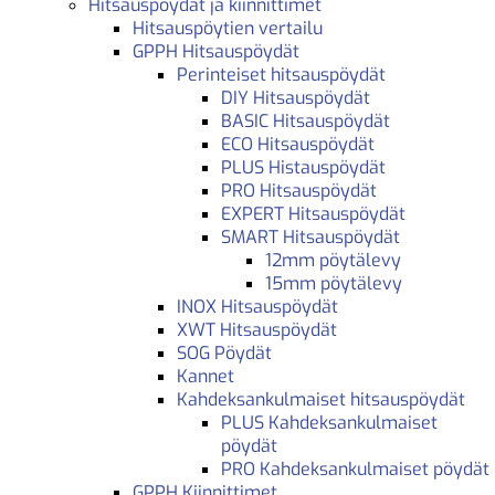
Hitsauspöydät ja kiinnittimet
Hitsauspöytien vertailu
GPPH Hitsauspöydät
Perinteiset hitsauspöydät
DIY Hitsauspöydät
BASIC Hitsauspöydät
ECO Hitsauspöydät
PLUS Histauspöydät
PRO Hitsauspöydät
EXPERT Hitsauspöydät
SMART Hitsauspöydät
12mm pöytälevy
15mm pöytälevy
INOX Hitsauspöydät
XWT Hitsauspöydät
SOG Pöydät
Kannet
Kahdeksankulmaiset hitsauspöydät
PLUS Kahdeksankulmaiset
pöydät
PRO Kahdeksankulmaiset pöydät
GPPH Kiinnittimet