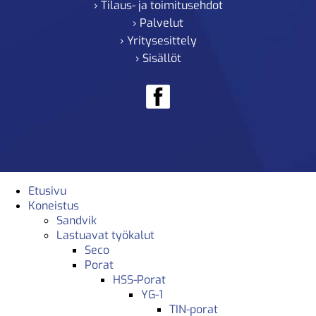
› Tilaus- ja toimitusehdot
› Palvelut
› Yritysesittely
› Sisällöt
Etusivu
Koneistus
Sandvik
Lastuavat työkalut
Seco
Porat
HSS-Porat
YG-1
TIN-porat