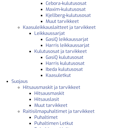
Cebora-kulutusosat
Maxim-kulutusosat
Kjellberg-kulutusosat
Muut tarvikkeet
Kaasuleikkauslaitteet ja tarvikkeet
Leikkaussarjat
GasiQ leikkaussarjat
Harris leikkaussarjat
Kulutusosat ja tarvikkeet
GasiQ kulutusosat
Harris kulutusosat
Ibeda kulutusosat
Kaasuletkut
Suojaus
Hitsausmaskit ja tarvikkeet
Hitsausmaskit
Hitsauslasit
Muut tarvikkeet
Raitisilmapuhaltimet ja tarvikkeet
Puhaltimet
Puhaltimen Letkut