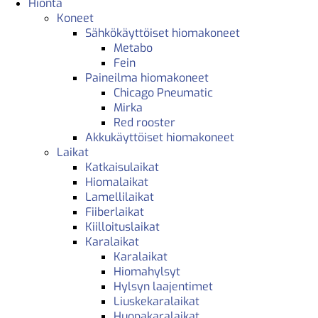
Hionta
Koneet
Sähkökäyttöiset hiomakoneet
Metabo
Fein
Paineilma hiomakoneet
Chicago Pneumatic
Mirka
Red rooster
Akkukäyttöiset hiomakoneet
Laikat
Katkaisulaikat
Hiomalaikat
Lamellilaikat
Fiiberlaikat
Kiilloituslaikat
Karalaikat
Karalaikat
Hiomahylsyt
Hylsyn laajentimet
Liuskekaralaikat
Huopakaralaikat