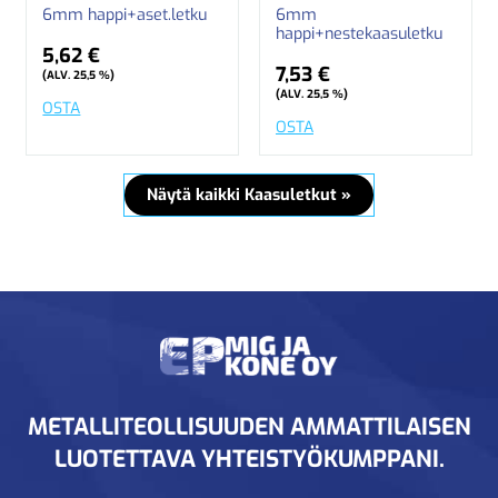
6mm happi+aset.letku
6mm
happi+nestekaasuletku
5,62 €
7,53 €
(ALV. 25,5 %)
(ALV. 25,5 %)
OSTA
OSTA
Näytä kaikki Kaasuletkut »
METALLITEOLLISUUDEN AMMATTILAISEN
LUOTETTAVA YHTEISTYÖKUMPPANI.