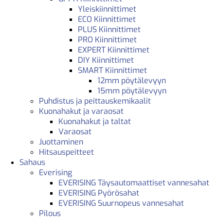
Yleiskiinnittimet
ECO Kiinnittimet
PLUS Kiinnittimet
PRO Kiinnittimet
EXPERT Kiinnittimet
DIY Kiinnittimet
SMART Kiinnittimet
12mm pöytälevyyn
15mm pöytälevyyn
Puhdistus ja peittauskemikaalit
Kuonahakut ja varaosat
Kuonahakut ja taltat
Varaosat
Juottaminen
Hitsauspeitteet
Sahaus
Everising
EVERISING Täysautomaattiset vannesahat
EVERISING Pyörösahat
EVERISING Suurnopeus vannesahat
Pilous