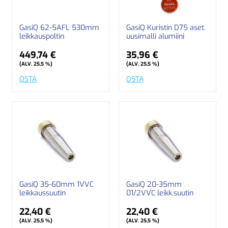
GasiQ 62-5AFL 530mm
GasiQ Kuristin D75 aset.
leikkauspoltin
uusimalli alumiini
449,74 €
35,96 €
(ALV. 25,5 %)
(ALV. 25,5 %)
OSTA
OSTA
GasiQ 35-60mm 1VVC
GasiQ 20-35mm
leikkaussuutin
01/2VVC leikk.suutin
22,40 €
22,40 €
(ALV. 25,5 %)
(ALV. 25,5 %)