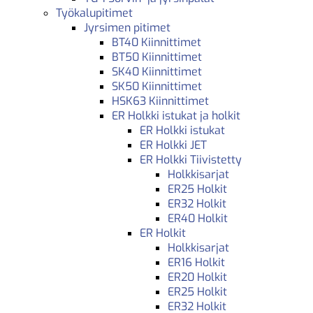
Työkalupitimet
Jyrsimen pitimet
BT40 Kiinnittimet
BT50 Kiinnittimet
SK40 Kiinnittimet
SK50 Kiinnittimet
HSK63 Kiinnittimet
ER Holkki istukat ja holkit
ER Holkki istukat
ER Holkki JET
ER Holkki Tiivistetty
Holkkisarjat
ER25 Holkit
ER32 Holkit
ER40 Holkit
ER Holkit
Holkkisarjat
ER16 Holkit
ER20 Holkit
ER25 Holkit
ER32 Holkit