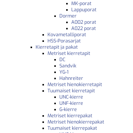
MK-porat
Lappuporat
Dormer
A002 porat
A022 porat
Kovametalliporat
HSS-Porasarjat
Kierretapit ja pakat
Metriset kierretapit
DC
Sandvik
YG-1
Hahnreiter
Metriset hienokierretapit
Tuumaiset kierretapit
UNC-kierre
UNF-kierre
G-kierre
Metriset kierrepakat
Metriset hienokierrepakat
Tuumaiset kierrepakat