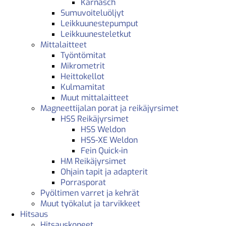
Karnasch
Sumuvoiteluöljyt
Leikkuunestepumput
Leikkuunesteletkut
Mittalaitteet
Työntömitat
Mikrometrit
Heittokellot
Kulmamitat
Muut mittalaitteet
Magneettijalan porat ja reikäjyrsimet
HSS Reikäjyrsimet
HSS Weldon
HSS-XE Weldon
Fein Quick-in
HM Reikäjyrsimet
Ohjain tapit ja adapterit
Porrasporat
Pyöltimen varret ja kehrät
Muut työkalut ja tarvikkeet
Hitsaus
Hitsauskoneet