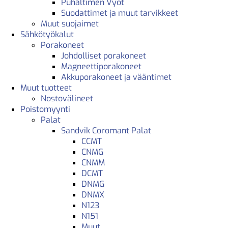
Puhaltimen Vyöt
Suodattimet ja muut tarvikkeet
Muut suojaimet
Sähkötyökalut
Porakoneet
Johdolliset porakoneet
Magneettiporakoneet
Akkuporakoneet ja vääntimet
Muut tuotteet
Nostovälineet
Poistomyynti
Palat
Sandvik Coromant Palat
CCMT
CNMG
CNMM
DCMT
DNMG
DNMX
N123
N151
Muut