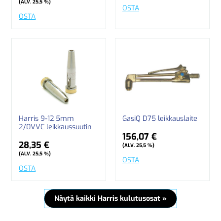
(ALV. 25,5 %)
OSTA
OSTA
Harris 9-12.5mm
GasiQ D75 leikkauslaite
2/0VVC leikkaussuutin
156,07 €
28,35 €
(ALV. 25,5 %)
(ALV. 25,5 %)
OSTA
OSTA
Näytä kaikki Harris kulutusosat »