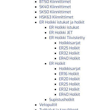
BT50 Kiinnittimet
SK40 Kiinnittimet
SK50 Kiinnittimet
HSK63 Kiinnittimet
ER Holkki istukat ja holkit
ER Holkki istukat
ER Holkki JET
ER Holkki Tiivistetty
Holkkisarjat
ER25 Holkit
ER32 Holkit
ER40 Holkit
ER Holkit
Holkkisarjat
ER16 Holkit
ER20 Holkit
ER25 Holkit
ER32 Holkit
ER40 Holkit
Supistusholkit
Vetopultit
Työkalut ja tarvikkeet