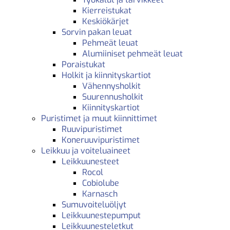
Kierreistukat
Keskiökärjet
Sorvin pakan leuat
Pehmeät leuat
Alumiiniset pehmeät leuat
Poraistukat
Holkit ja kiinnityskartiot
Vähennysholkit
Suurennusholkit
Kiinnityskartiot
Puristimet ja muut kiinnittimet
Ruuvipuristimet
Koneruuvipuristimet
Leikkuu ja voiteluaineet
Leikkuunesteet
Rocol
Cobiolube
Karnasch
Sumuvoiteluöljyt
Leikkuunestepumput
Leikkuunesteletkut