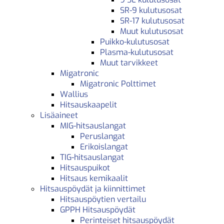
SR-9 kulutusosat
SR-17 kulutusosat
Muut kulutusosat
Puikko-kulutusosat
Plasma-kulutusosat
Muut tarvikkeet
Migatronic
Migatronic Polttimet
Wallius
Hitsauskaapelit
Lisäaineet
MIG-hitsauslangat
Peruslangat
Erikoislangat
TIG-hitsauslangat
Hitsauspuikot
Hitsaus kemikaalit
Hitsauspöydät ja kiinnittimet
Hitsauspöytien vertailu
GPPH Hitsauspöydät
Perinteiset hitsauspöydät