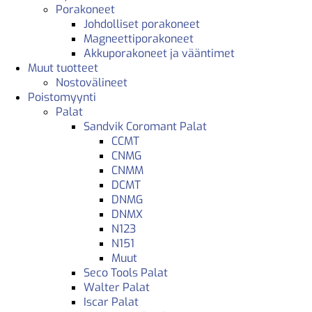
Porakoneet
Johdolliset porakoneet
Magneettiporakoneet
Akkuporakoneet ja vääntimet
Muut tuotteet
Nostovälineet
Poistomyynti
Palat
Sandvik Coromant Palat
CCMT
CNMG
CNMM
DCMT
DNMG
DNMX
N123
N151
Muut
Seco Tools Palat
Walter Palat
Iscar Palat