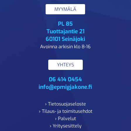
MYYMÄLÄ
PL 85
Tuottajantie 21
60101 Seinäjoki
Avoinna arkisin klo 8-16
YHTEYS
06 414 0454
info@epmigjakone.fi
› Tietosuojaseloste
› Tilaus- ja toimitusehdot
› Palvelut
› Yritysesittely