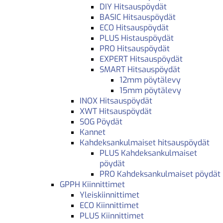
DIY Hitsauspöydät
BASIC Hitsauspöydät
ECO Hitsauspöydät
PLUS Histauspöydät
PRO Hitsauspöydät
EXPERT Hitsauspöydät
SMART Hitsauspöydät
12mm pöytälevy
15mm pöytälevy
INOX Hitsauspöydät
XWT Hitsauspöydät
SOG Pöydät
Kannet
Kahdeksankulmaiset hitsauspöydät
PLUS Kahdeksankulmaiset
pöydät
PRO Kahdeksankulmaiset pöydät
GPPH Kiinnittimet
Yleiskiinnittimet
ECO Kiinnittimet
PLUS Kiinnittimet