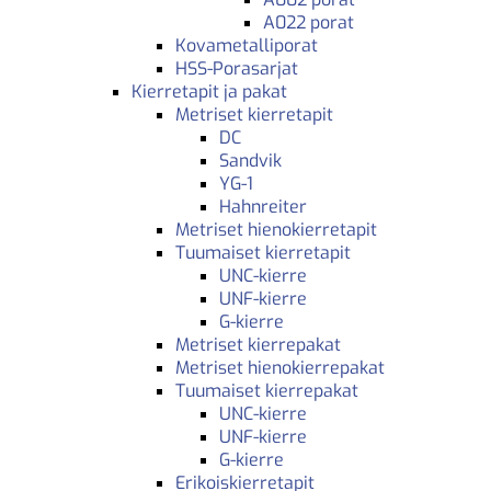
A022 porat
Kovametalliporat
HSS-Porasarjat
Kierretapit ja pakat
Metriset kierretapit
DC
Sandvik
YG-1
Hahnreiter
Metriset hienokierretapit
Tuumaiset kierretapit
UNC-kierre
UNF-kierre
G-kierre
Metriset kierrepakat
Metriset hienokierrepakat
Tuumaiset kierrepakat
UNC-kierre
UNF-kierre
G-kierre
Erikoiskierretapit