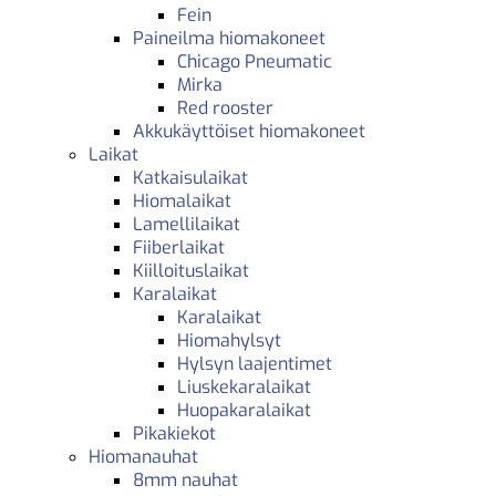
Fein
Paineilma hiomakoneet
Chicago Pneumatic
Mirka
Red rooster
Akkukäyttöiset hiomakoneet
Laikat
Katkaisulaikat
Hiomalaikat
Lamellilaikat
Fiiberlaikat
Kiilloituslaikat
Karalaikat
Karalaikat
Hiomahylsyt
Hylsyn laajentimet
Liuskekaralaikat
Huopakaralaikat
Pikakiekot
Hiomanauhat
8mm nauhat