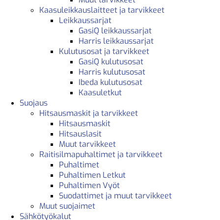
Kaasuleikkauslaitteet ja tarvikkeet
Leikkaussarjat
GasiQ leikkaussarjat
Harris leikkaussarjat
Kulutusosat ja tarvikkeet
GasiQ kulutusosat
Harris kulutusosat
Ibeda kulutusosat
Kaasuletkut
Suojaus
Hitsausmaskit ja tarvikkeet
Hitsausmaskit
Hitsauslasit
Muut tarvikkeet
Raitisilmapuhaltimet ja tarvikkeet
Puhaltimet
Puhaltimen Letkut
Puhaltimen Vyöt
Suodattimet ja muut tarvikkeet
Muut suojaimet
Sähkötyökalut