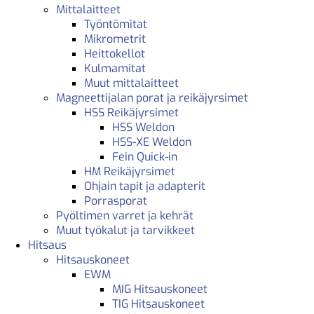
Mittalaitteet
Työntömitat
Mikrometrit
Heittokellot
Kulmamitat
Muut mittalaitteet
Magneettijalan porat ja reikäjyrsimet
HSS Reikäjyrsimet
HSS Weldon
HSS-XE Weldon
Fein Quick-in
HM Reikäjyrsimet
Ohjain tapit ja adapterit
Porrasporat
Pyöltimen varret ja kehrät
Muut työkalut ja tarvikkeet
Hitsaus
Hitsauskoneet
EWM
MIG Hitsauskoneet
TIG Hitsauskoneet