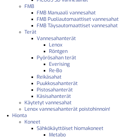
FMB
FMB Manuaali vannesahat
FMB Puoliautomaattiset vannesahat
FMB Täysautomaattiset vannesahat
Terät
Vannesahanterät
Lenox
Röntgen
Pyörösahan terät
Everising
Re-Bo
Reikäsahat
Puukkosahanterät
Pistosahanterät
Käsisahanterät
Käytetyt vannesahat
Lenox vannesahanterät poistohinnoin!
Hionta
Koneet
Sähkökäyttöiset hiomakoneet
Metabo