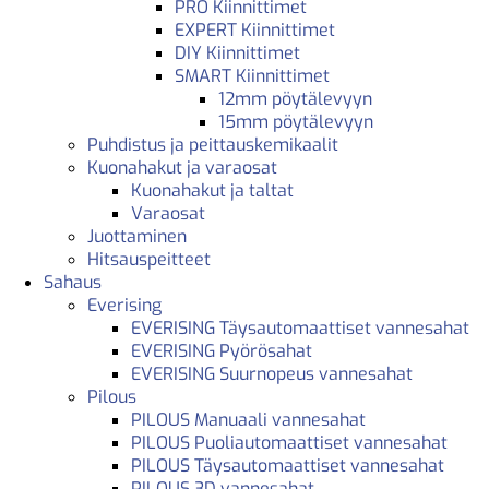
PRO Kiinnittimet
EXPERT Kiinnittimet
DIY Kiinnittimet
SMART Kiinnittimet
12mm pöytälevyyn
15mm pöytälevyyn
Puhdistus ja peittauskemikaalit
Kuonahakut ja varaosat
Kuonahakut ja taltat
Varaosat
Juottaminen
Hitsauspeitteet
Sahaus
Everising
EVERISING Täysautomaattiset vannesahat
EVERISING Pyörösahat
EVERISING Suurnopeus vannesahat
Pilous
PILOUS Manuaali vannesahat
PILOUS Puoliautomaattiset vannesahat
PILOUS Täysautomaattiset vannesahat
PILOUS 3D vannesahat