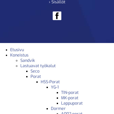
› Sisällöt
Etusivu
Koneistus
Sandvik
Lastuavat työkalut
Seco
Porat
HSS-Porat
YG-1
TIN-porat
MK-porat
Lappuporat
Dormer
A002 porat