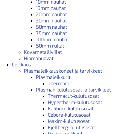
10mm nauhat
13mm nauhat
20mm nauhat
30mm nauhat
50mm nauhat
75mm nauhat
100mm nauhat
50mm rullat
Kovametalliviilat
Hiomahuovat
Leikkaus
Plasmaleikkauskoneet ja tarvikkeet
Plasmaleikkurit
Thermacut
Plasman kulutusosat ja tarvikkeet
Thermacut-kulutusosat
Hypertherm-kulutusosat
Kaliburn-kulutusosat
Cebora-kulutusosat
Maxim-kulutusosat
Kjellberg-kulutusosat
Muut tarvikkeet