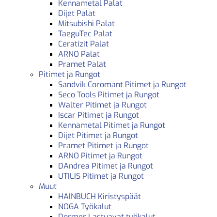
Kennametal Palat
Dijet Palat
Mitsubishi Palat
TaeguTec Palat
Ceratizit Palat
ARNO Palat
Pramet Palat
Pitimet ja Rungot
Sandvik Coromant Pitimet ja Rungot
Seco Tools Pitimet ja Rungot
Walter Pitimet ja Rungot
Iscar Pitimet ja Rungot
Kennametal Pitimet ja Rungot
Dijet Pitimet ja Rungot
Pramet Pitimet ja Rungot
ARNO Pitimet ja Rungot
DAndrea Pitimet ja Rungot
UTILIS Pitimet ja Rungot
Muut
HAINBUCH Kiristyspäät
NOGA Työkalut
Dormer Lastuavat työkalut