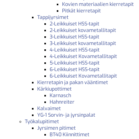
Kovien materiaalien kierretapit
Pitkät kierretapit
Tappijyrsimet
2-Leikkuiset HSS-tapit
2-Leikkuiset kovametallitapit
3-Leikkuiset HSS-tapit
3-Leikkuiset kovametallitapit
4-Leikkuiset HSS-tapit
4-Leikkuiset Kovametallitapit
5-Leikkuiset HSS-tapit
6-Leikkuiset HSS-tapit
6-Leikkuiset Kovametallitapit
Kierretapin ja pakan vääntimet
Kärkiupottimet
Karnasch
Hahnreiter
Kalvaimet
YG-1 Sorvin- ja jyrsinpalat
Työkalupitimet
Jyrsimen pitimet
BT40 Kiinnittimet