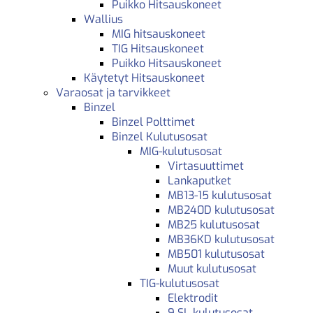
Puikko Hitsauskoneet
Wallius
MIG hitsauskoneet
TIG Hitsauskoneet
Puikko Hitsauskoneet
Käytetyt Hitsauskoneet
Varaosat ja tarvikkeet
Binzel
Binzel Polttimet
Binzel Kulutusosat
MIG-kulutusosat
Virtasuuttimet
Lankaputket
MB13-15 kulutusosat
MB240D kulutusosat
MB25 kulutusosat
MB36KD kulutusosat
MB501 kulutusosat
Muut kulutusosat
TIG-kulutusosat
Elektrodit
9 SL kulutusosat