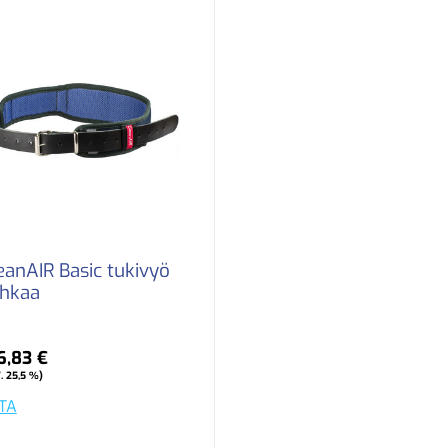
eanAIR Basic tukivyö
hkaa
6,83 €
. 25,5 %)
TA