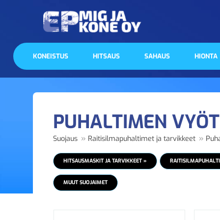
KONEISTUS
HITSAUS
SAHAUS
HIONTA
PUHALTIMEN VYÖT
»
»
Suojaus
Raitisilmapuhaltimet ja tarvikkeet
Puha
HITSAUSMASKIT JA TARVIKKEET »
RAITISILMAPUHALTI
MUUT SUOJAIMET