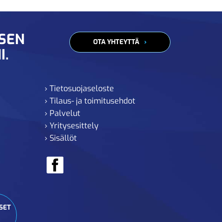
ISEN
OTA YHTEYTTÄ
I.
› Tietosuojaseloste
› Tilaus- ja toimitusehdot
› Palvelut
› Yritysesittely
› Sisällöt
SET