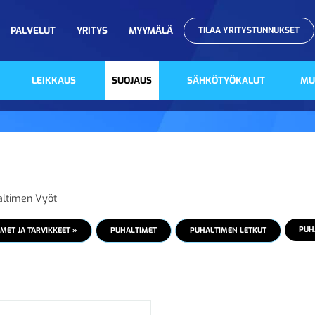
PALVELUT
YRITYS
MYYMÄLÄ
TILAA YRITYSTUNNUKSET
LEIKKAUS
SUOJAUS
SÄHKÖTYÖKALUT
MU
ltimen Vyöt
PUH
MET JA TARVIKKEET »
PUHALTIMET
PUHALTIMEN LETKUT