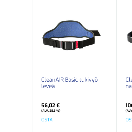
CleanAIR Basic tukivyö
Cl
leveä
na
56,02 €
10
(ALV. 25,5 %)
(ALV
OSTA
OS