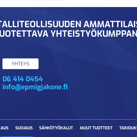
ALLITEOLLISUUDEN AMMATTILA
UOTETTAVA YHTEISTYÖKUMPPAN
YHTEYS
06 414 0454
info@epmigjakone.fi
KAUS
SUOJAUS
SÄHKÖTYÖKALUT
MUUT TUOTTEET
TARJOUK