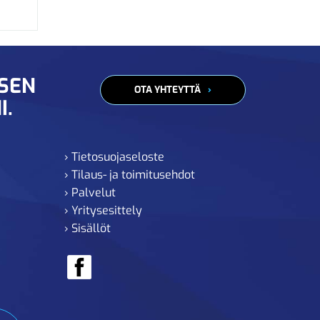
ISEN
OTA YHTEYTTÄ
I.
› Tietosuojaseloste
› Tilaus- ja toimitusehdot
› Palvelut
› Yritysesittely
› Sisällöt