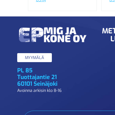
MET
L
MYYMÄLÄ
PL 85
Tuottajantie 21
60101 Seinäjoki
Avoinna arkisin klo 8-16