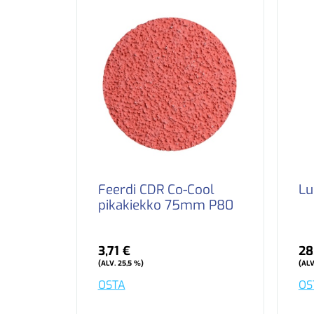
Feerdi CDR Co-Cool
Lu
pikakiekko 75mm P80
3,71 €
28
(ALV. 25,5 %)
(ALV
OSTA
OS