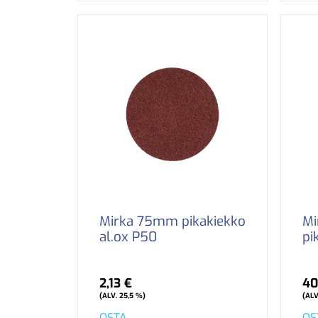
Mirka 75mm pikakiekko
Mi
al.ox P50
pi
2,13 €
40
(ALV. 25,5 %)
(ALV
OSTA
OS