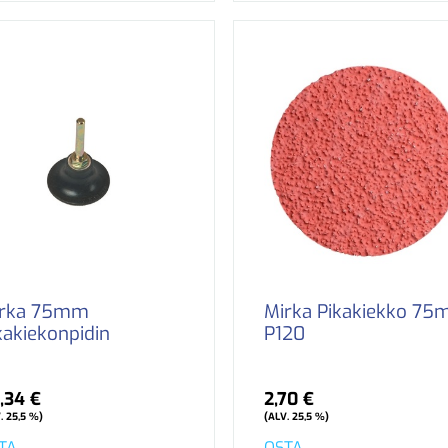
rka 75mm
Mirka Pikakiekko 7
kakiekonpidin
P120
,34 €
2,70 €
. 25,5 %)
(ALV. 25,5 %)
TA
OSTA