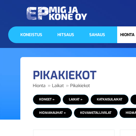
KONEISTUS
HITSAUS
SAHAUS
HIONTA
PIKAKIEKOT
»
»
Hionta
Laikat
Pikakiekot
KONEET »
LAIKAT »
KATKAISULAIKAT
HIOMANAUHAT »
KOVAMETALLIVIILAT
HIOM