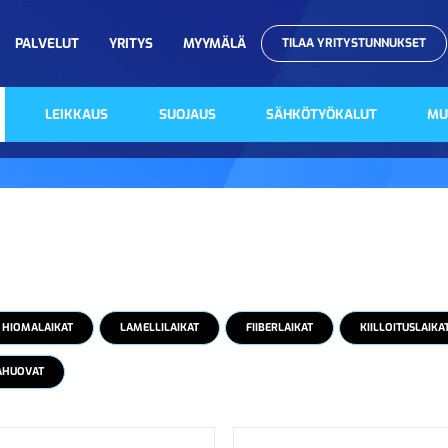
PALVELUT
YRITYS
MYYMÄLÄ
TILAA YRITYSTUNNUKSET
LEIKKAUS
SUOJAUS
SÄHKÖTYÖKALUT
MU
HIOMALAIKAT
LAMELLILAIKAT
FIIBERLAIKAT
KIILLOITUSLAIKA
AHUOVAT