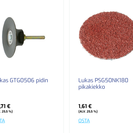
kas GTG0506 pidin
Lukas PSG50NK180
pikakiekko
,71 €
1,61 €
. 25,5 %)
(ALV. 25,5 %)
TA
OSTA