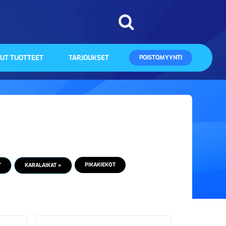
UT TUOTTEET
TARJOUKSET
POISTOMYYNTI
PIKAKIEKOT
T
KARALAIKAT »