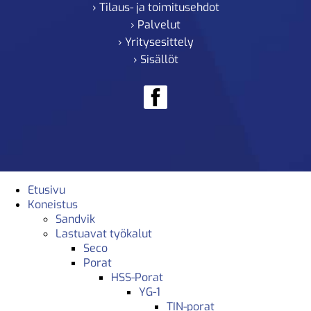
› Tilaus- ja toimitusehdot
› Palvelut
› Yritysesittely
› Sisällöt
Etusivu
Koneistus
Sandvik
Lastuavat työkalut
Seco
Porat
HSS-Porat
YG-1
TIN-porat