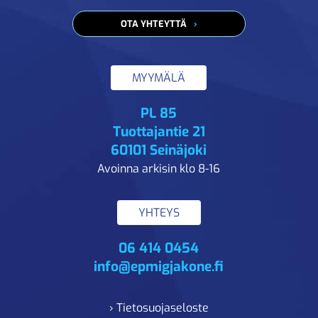
OTA YHTEYTTÄ
MYYMÄLÄ
PL 85
Tuottajantie 21
60101 Seinäjoki
Avoinna arkisin klo 8-16
YHTEYS
06 414 0454
info@epmigjakone.fi
› Tietosuojaseloste