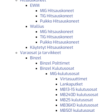
Hitsauskoneet
EWM
MIG Hitsauskoneet
TIG Hitsauskoneet
Puikko Hitsauskoneet
Wallius
MIG hitsauskoneet
TIG Hitsauskoneet
Puikko Hitsauskoneet
Käytetyt Hitsauskoneet
Varaosat ja tarvikkeet
Binzel
Binzel Polttimet
Binzel Kulutusosat
MIG-kulutusosat
Virtasuuttimet
Lankaputket
MB13-15 kulutusosat
MB240D kulutusosat
MB25 kulutusosat
MB36KD kulutusosat
MB501 kulutusosat