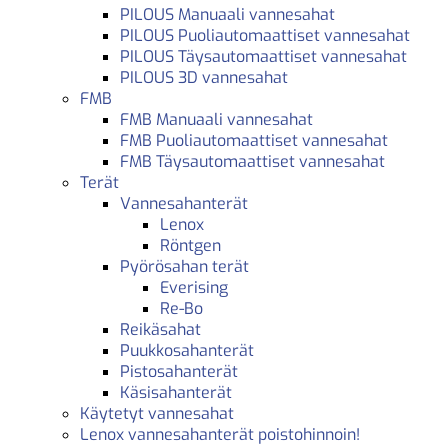
PILOUS Manuaali vannesahat
PILOUS Puoliautomaattiset vannesahat
PILOUS Täysautomaattiset vannesahat
PILOUS 3D vannesahat
FMB
FMB Manuaali vannesahat
FMB Puoliautomaattiset vannesahat
FMB Täysautomaattiset vannesahat
Terät
Vannesahanterät
Lenox
Röntgen
Pyörösahan terät
Everising
Re-Bo
Reikäsahat
Puukkosahanterät
Pistosahanterät
Käsisahanterät
Käytetyt vannesahat
Lenox vannesahanterät poistohinnoin!