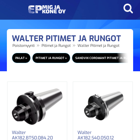
WALTER PITIMET JA RUNGOT
»
»
Poistomyynti
Pitimet ja Rungot
Walter Pitimet ja Rungot
PALAT »
PITIMET JA RUNGOT »
SANDVIK COROMANT PITIMET JA RUNGOT
Walter
Walter
AK182.BT50.084.20
AK182.S40.050.12