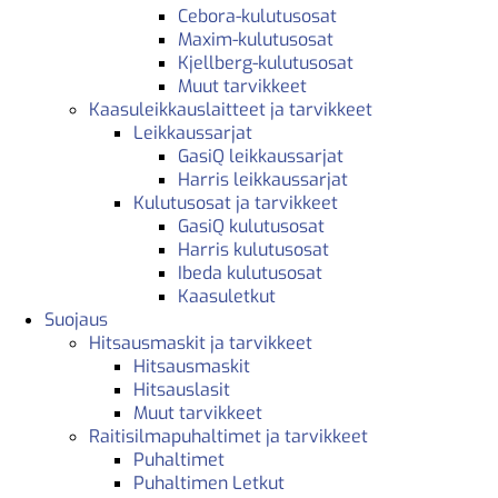
Cebora-kulutusosat
Maxim-kulutusosat
Kjellberg-kulutusosat
Muut tarvikkeet
Kaasuleikkauslaitteet ja tarvikkeet
Leikkaussarjat
GasiQ leikkaussarjat
Harris leikkaussarjat
Kulutusosat ja tarvikkeet
GasiQ kulutusosat
Harris kulutusosat
Ibeda kulutusosat
Kaasuletkut
Suojaus
Hitsausmaskit ja tarvikkeet
Hitsausmaskit
Hitsauslasit
Muut tarvikkeet
Raitisilmapuhaltimet ja tarvikkeet
Puhaltimet
Puhaltimen Letkut