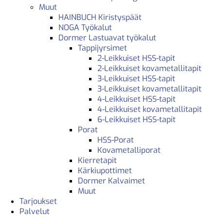
Muut
HAINBUCH Kiristyspäät
NOGA Työkalut
Dormer Lastuavat työkalut
Tappijyrsimet
2-Leikkuiset HSS-tapit
2-Leikkuiset kovametallitapit
3-Leikkuiset HSS-tapit
3-Leikkuiset kovametallitapit
4-Leikkuiset HSS-tapit
4-Leikkuiset kovametallitapit
6-Leikkuiset HSS-tapit
Porat
HSS-Porat
Kovametalliporat
Kierretapit
Kärkiupottimet
Dormer Kalvaimet
Muut
Tarjoukset
Palvelut