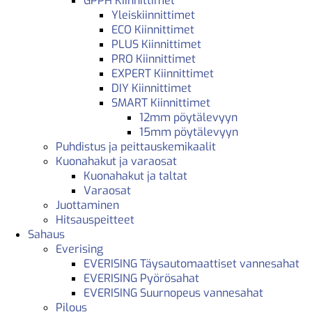
GPPH Kiinnittimet
Yleiskiinnittimet
ECO Kiinnittimet
PLUS Kiinnittimet
PRO Kiinnittimet
EXPERT Kiinnittimet
DIY Kiinnittimet
SMART Kiinnittimet
12mm pöytälevyyn
15mm pöytälevyyn
Puhdistus ja peittauskemikaalit
Kuonahakut ja varaosat
Kuonahakut ja taltat
Varaosat
Juottaminen
Hitsauspeitteet
Sahaus
Everising
EVERISING Täysautomaattiset vannesahat
EVERISING Pyörösahat
EVERISING Suurnopeus vannesahat
Pilous