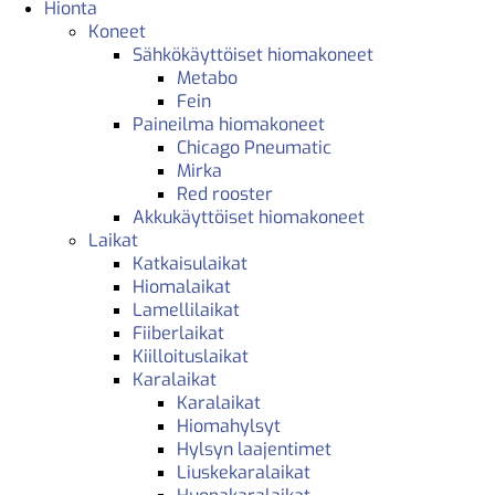
Hionta
Koneet
Sähkökäyttöiset hiomakoneet
Metabo
Fein
Paineilma hiomakoneet
Chicago Pneumatic
Mirka
Red rooster
Akkukäyttöiset hiomakoneet
Laikat
Katkaisulaikat
Hiomalaikat
Lamellilaikat
Fiiberlaikat
Kiilloituslaikat
Karalaikat
Karalaikat
Hiomahylsyt
Hylsyn laajentimet
Liuskekaralaikat