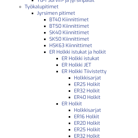
YG-1 Sorvin- ja jyrsinpalat
Työkalupitimet
Jyrsimen pitimet
BT40 Kiinnittimet
BT50 Kiinnittimet
SK40 Kiinnittimet
SK50 Kiinnittimet
HSK63 Kiinnittimet
ER Holkki istukat ja holkit
ER Holkki istukat
ER Holkki JET
ER Holkki Tiivistetty
Holkkisarjat
ER25 Holkit
ER32 Holkit
ER40 Holkit
ER Holkit
Holkkisarjat
ER16 Holkit
ER20 Holkit
ER25 Holkit
ER32 Holkit