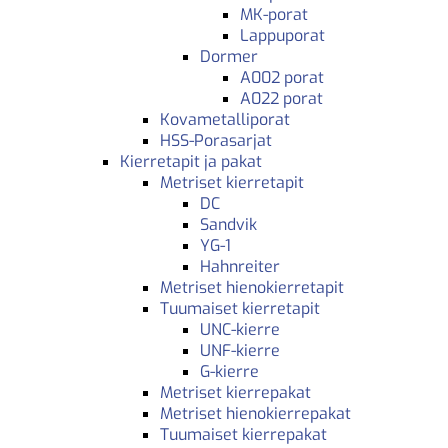
MK-porat
Lappuporat
Dormer
A002 porat
A022 porat
Kovametalliporat
HSS-Porasarjat
Kierretapit ja pakat
Metriset kierretapit
DC
Sandvik
YG-1
Hahnreiter
Metriset hienokierretapit
Tuumaiset kierretapit
UNC-kierre
UNF-kierre
G-kierre
Metriset kierrepakat
Metriset hienokierrepakat
Tuumaiset kierrepakat