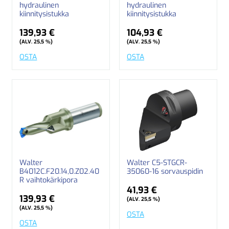
hydraulinen
hydraulinen
kiinnitysistukka
kiinnitysistukka
139,93 €
104,93 €
(ALV. 25,5 %)
(ALV. 25,5 %)
OSTA
OSTA
Walter
Walter C5-STGCR-
B4012C.F20.14,0.Z02.40
35060-16 sorvauspidin
R vaihtokärkipora
41,93 €
139,93 €
(ALV. 25,5 %)
(ALV. 25,5 %)
OSTA
OSTA