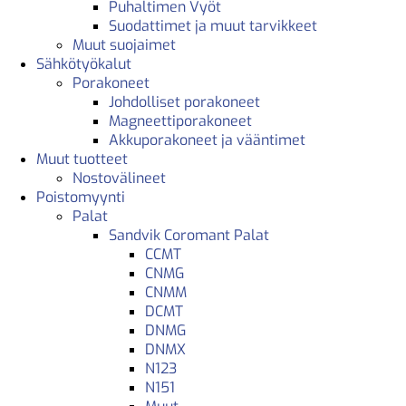
Puhaltimen Vyöt
Suodattimet ja muut tarvikkeet
Muut suojaimet
Sähkötyökalut
Porakoneet
Johdolliset porakoneet
Magneettiporakoneet
Akkuporakoneet ja vääntimet
Muut tuotteet
Nostovälineet
Poistomyynti
Palat
Sandvik Coromant Palat
CCMT
CNMG
CNMM
DCMT
DNMG
DNMX
N123
N151