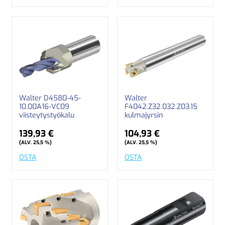
Walter D4580-45-
Walter
10.00A16-VC09
F4042.Z32.032.Z03.15
viisteytystyökalu
kulmajyrsin
139,93 €
104,93 €
(ALV. 25,5 %)
(ALV. 25,5 %)
OSTA
OSTA