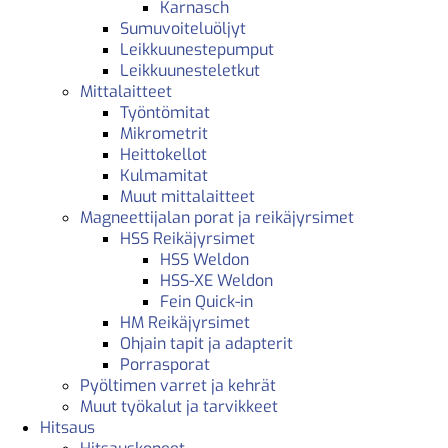
Karnasch
Sumuvoiteluöljyt
Leikkuunestepumput
Leikkuunesteletkut
Mittalaitteet
Työntömitat
Mikrometrit
Heittokellot
Kulmamitat
Muut mittalaitteet
Magneettijalan porat ja reikäjyrsimet
HSS Reikäjyrsimet
HSS Weldon
HSS-XE Weldon
Fein Quick-in
HM Reikäjyrsimet
Ohjain tapit ja adapterit
Porrasporat
Pyöltimen varret ja kehrät
Muut työkalut ja tarvikkeet
Hitsaus