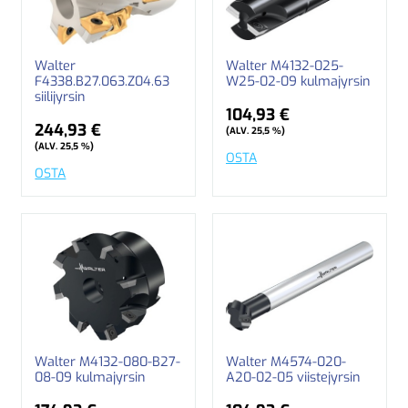
Walter
Walter M4132-025-
F4338.B27.063.Z04.63
W25-02-09 kulmajyrsin
siilijyrsin
104,93 €
244,93 €
(ALV. 25,5 %)
(ALV. 25,5 %)
OSTA
OSTA
Walter M4132-080-B27-
Walter M4574-020-
08-09 kulmajyrsin
A20-02-05 viistejyrsin