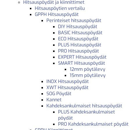
Hitsauspöydät ja kiinnittimet
Hitsauspöytien vertailu
GPPH Hitsauspöydät
Perinteiset hitsauspöydät
DIY Hitsauspöydät
BASIC Hitsauspöydät
ECO Hitsauspöydät
PLUS Histauspöydät
PRO Hitsauspöydät
EXPERT Hitsauspöydät
SMART Hitsauspöydät
12mm pöytälevy
15mm pöytälevy
INOX Hitsauspöydät
XWT Hitsauspöydät
SOG Pöydät
Kannet
Kahdeksankulmaiset hitsauspöydät
PLUS Kahdeksankulmaiset
pöydät
PRO Kahdeksankulmaiset pöydät