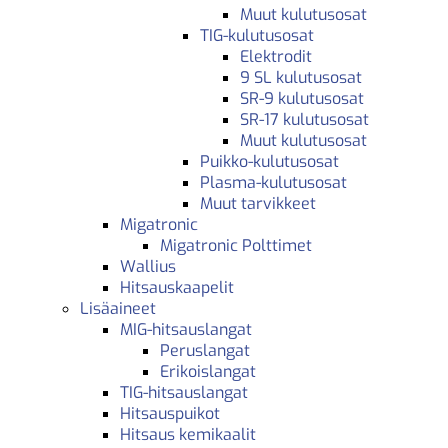
Muut kulutusosat
TIG-kulutusosat
Elektrodit
9 SL kulutusosat
SR-9 kulutusosat
SR-17 kulutusosat
Muut kulutusosat
Puikko-kulutusosat
Plasma-kulutusosat
Muut tarvikkeet
Migatronic
Migatronic Polttimet
Wallius
Hitsauskaapelit
Lisäaineet
MIG-hitsauslangat
Peruslangat
Erikoislangat
TIG-hitsauslangat
Hitsauspuikot
Hitsaus kemikaalit