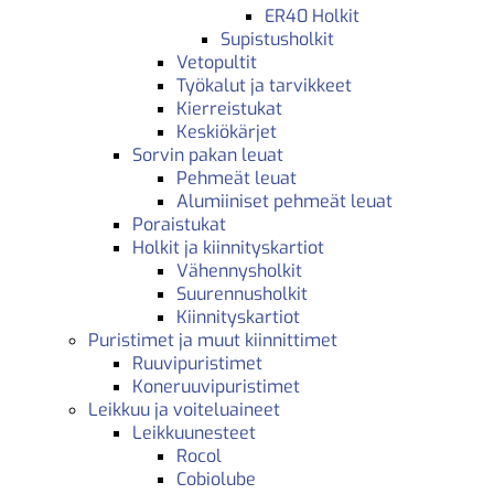
ER40 Holkit
Supistusholkit
Vetopultit
Työkalut ja tarvikkeet
Kierreistukat
Keskiökärjet
Sorvin pakan leuat
Pehmeät leuat
Alumiiniset pehmeät leuat
Poraistukat
Holkit ja kiinnityskartiot
Vähennysholkit
Suurennusholkit
Kiinnityskartiot
Puristimet ja muut kiinnittimet
Ruuvipuristimet
Koneruuvipuristimet
Leikkuu ja voiteluaineet
Leikkuunesteet
Rocol
Cobiolube