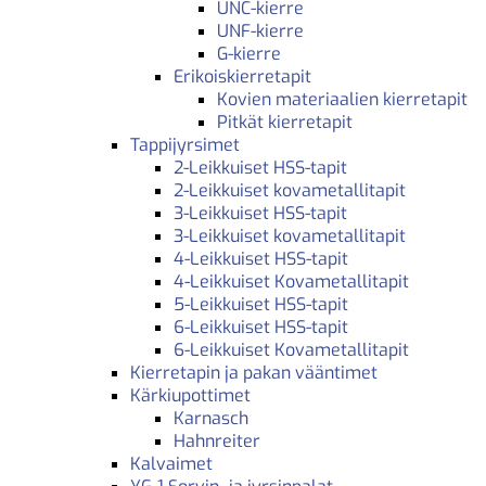
UNC-kierre
UNF-kierre
G-kierre
Erikoiskierretapit
Kovien materiaalien kierretapit
Pitkät kierretapit
Tappijyrsimet
2-Leikkuiset HSS-tapit
2-Leikkuiset kovametallitapit
3-Leikkuiset HSS-tapit
3-Leikkuiset kovametallitapit
4-Leikkuiset HSS-tapit
4-Leikkuiset Kovametallitapit
5-Leikkuiset HSS-tapit
6-Leikkuiset HSS-tapit
6-Leikkuiset Kovametallitapit
Kierretapin ja pakan vääntimet
Kärkiupottimet
Karnasch
Hahnreiter
Kalvaimet