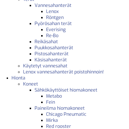
Vannesahanterät
Lenox
Röntgen
Pyörösahan terät
Everising
Re-Bo
Reikäsahat
Puukkosahanterät
Pistosahanterät
Käsisahanterät
Käytetyt vannesahat
Lenox vannesahanterät poistohinnoin!
Hionta
Koneet
Sähkökäyttöiset hiomakoneet
Metabo
Fein
Paineilma hiomakoneet
Chicago Pneumatic
Mirka
Red rooster