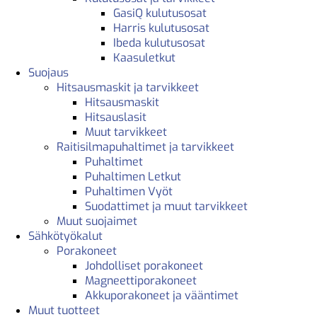
GasiQ kulutusosat
Harris kulutusosat
Ibeda kulutusosat
Kaasuletkut
Suojaus
Hitsausmaskit ja tarvikkeet
Hitsausmaskit
Hitsauslasit
Muut tarvikkeet
Raitisilmapuhaltimet ja tarvikkeet
Puhaltimet
Puhaltimen Letkut
Puhaltimen Vyöt
Suodattimet ja muut tarvikkeet
Muut suojaimet
Sähkötyökalut
Porakoneet
Johdolliset porakoneet
Magneettiporakoneet
Akkuporakoneet ja vääntimet
Muut tuotteet