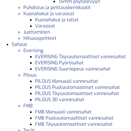
15mm pöytälevyyn
Puhdistus ja peittauskemikaalit
Kuonahakut ja varaosat
Kuonahakut ja taltat
Varaosat
Juottaminen
Hitsauspeitteet
Sahaus
Everising
EVERISING Täysautomaattiset vannesahat
EVERISING Pyörösahat
EVERISING Suurnopeus vannesahat
Pilous
PILOUS Manuaali vannesahat
PILOUS Puoliautomaattiset vannesahat
PILOUS Täysautomaattiset vannesahat
PILOUS 3D vannesahat
FMB
FMB Manuaali vannesahat
FMB Puoliautomaattiset vannesahat
FMB Täysautomaattiset vannesahat
Terät