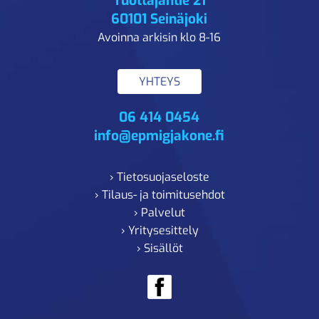
Tuottajantie 21
60101 Seinäjoki
Avoinna arkisin klo 8-16
YHTEYS
06 414 0454
info@epmigjakone.fi
› Tietosuojaseloste
› Tilaus- ja toimitusehdot
› Palvelut
› Yritysesittely
› Sisällöt