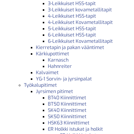
3-Leikkuiset HSS-tapit
3-Leikkuiset kovametallitapit
4-Leikkuiset HSS-tapit
4-Leikkuiset Kovametallitapit
5-Leikkuiset HSS-tapit
6-Leikkuiset HSS-tapit
6-Leikkuiset Kovametallitapit
Kierretapin ja pakan vääntimet
Kärkiupottimet
Karnasch
Hahnreiter
Kalvaimet
YG-1 Sorvin- ja jyrsinpalat
Työkalupitimet
Jyrsimen pitimet
BT40 Kiinnittimet
BT50 Kiinnittimet
SK40 Kiinnittimet
SK50 Kiinnittimet
HSK63 Kiinnittimet
ER Holkki istukat ja holkit