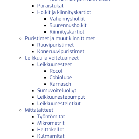
Poraistukat
Holkit ja kiinnityskartiot
Vähennysholkit
Suurennusholkit
Kiinnityskartiot
Puristimet ja muut kiinnittimet
Ruuvipuristimet
Koneruuvipuristimet
Leikkuu ja voiteluaineet
Leikkuunesteet
Rocol
Cobiolube
Karnasch
Sumuvoiteluöljyt
Leikkuunestepumput
Leikkuunesteletkut
Mittalaitteet
Työntömitat
Mikrometrit
Heittokellot
Kulmamitat