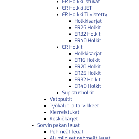
ER Holkki istukat
ER Holkki JET
ER Holkki Tiivistetty
Holkkisarjat
ER25 Holkit
ER32 Holkit
ER40 Holkit
ER Holkit
Holkkisarjat
ER16 Holkit
ER20 Holkit
ER25 Holkit
ER32 Holkit
ER40 Holkit
Supistusholkit
Vetopultit
Työkalut ja tarvikkeet
Kierreistukat
Keskiökärjet
Sorvin pakan leuat
Pehmeät leuat
Alumiiniset pehmeät leuat