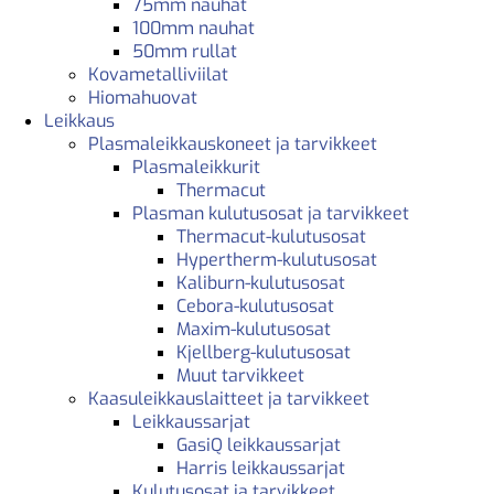
75mm nauhat
100mm nauhat
50mm rullat
Kovametalliviilat
Hiomahuovat
Leikkaus
Plasmaleikkauskoneet ja tarvikkeet
Plasmaleikkurit
Thermacut
Plasman kulutusosat ja tarvikkeet
Thermacut-kulutusosat
Hypertherm-kulutusosat
Kaliburn-kulutusosat
Cebora-kulutusosat
Maxim-kulutusosat
Kjellberg-kulutusosat
Muut tarvikkeet
Kaasuleikkauslaitteet ja tarvikkeet
Leikkaussarjat
GasiQ leikkaussarjat
Harris leikkaussarjat
Kulutusosat ja tarvikkeet