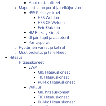
Muut mittalaitteet
Magneettijalan porat ja reikäjyrsimet
HSS Reikäjyrsimet
HSS Weldon
HSS-XE Weldon
Fein Quick-in
HM Reikäjyrsimet
Ohjain tapit ja adapterit
Porrasporat
Pyöltimen varret ja kehrät
Muut työkalut ja tarvikkeet
Hitsaus
Hitsauskoneet
EWM
MIG Hitsauskoneet
TIG Hitsauskoneet
Puikko Hitsauskoneet
Wallius
MIG hitsauskoneet
TIG Hitsauskoneet
Puikko Hitsauskoneet