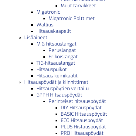
Muut tarvikkeet
Migatronic
Migatronic Polttimet
Wallius
Hitsauskaapelit
Lisäaineet
MIG-hitsauslangat
Peruslangat
Erikoislangat
TIG-hitsauslangat
Hitsauspuikot
Hitsaus kemikaalit
Hitsauspöydät ja kiinnittimet
Hitsauspöytien vertailu
GPPH Hitsauspöydät
Perinteiset hitsauspöydät
DIY Hitsauspöydät
BASIC Hitsauspöydät
ECO Hitsauspöydät
PLUS Histauspöydät
PRO Hitsauspöydät