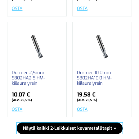
OSTA
OSTA
Dormer 2,5mm
Dormer 10,0mm
S802HA2.5 HM-
S802HA10.0 HM-
kiilaurajyrsin
kiilaurajyrsin
10,07 €
19,58 €
(ALV. 25,5 %)
(ALV. 25,5 %)
OSTA
OSTA
Näytä kaikki 2-Leikkuiset kovametallitapit »