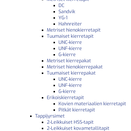
DC
Sandvik
YG-1
Hahnreiter
Metriset hienokierretapit
Tuumaiset kierretapit
UNC-kierre
UNF-kierre
G-kierre
Metriset kierrepakat
Metriset hienokierrepakat
Tuumaiset kierrepakat
UNC-kierre
UNF-kierre
G-kierre
Erikoiskierretapit
Kovien materiaalien kierretapit
Pitkät kierretapit
Tappijyrsimet
2-Leikkuiset HSS-tapit
2-Leikkuiset kovametallitapit