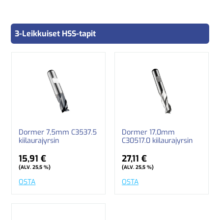
3-Leikkuiset HSS-tapit
Dormer 7,5mm C3537.5
Dormer 17,0mm
kiilaurajyrsin
C30517.0 kiilaurajyrsin
15,91 €
27,11 €
(ALV. 25,5 %)
(ALV. 25,5 %)
OSTA
OSTA