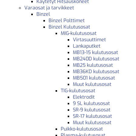
Käytetyt Hitsauskoneet
Varaosat ja tarvikkeet
Binzel
Binzel Polttimet
Binzel Kulutusosat
MIG-kulutusosat
Virtasuuttimet
Lankaputket
MB13-15 kulutusosat
MB240D kulutusosat
MB25 kulutusosat
MB36KD kulutusosat
MB501 kulutusosat
Muut kulutusosat
TIG-kulutusosat
Elektrodit
9 SL kulutusosat
SR-9 kulutusosat
SR-17 kulutusosat
Muut kulutusosat
Puikko-kulutusosat
Plasma-kulutusosat