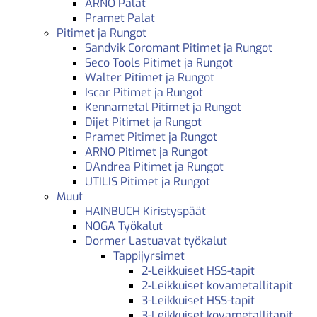
ARNO Palat
Pramet Palat
Pitimet ja Rungot
Sandvik Coromant Pitimet ja Rungot
Seco Tools Pitimet ja Rungot
Walter Pitimet ja Rungot
Iscar Pitimet ja Rungot
Kennametal Pitimet ja Rungot
Dijet Pitimet ja Rungot
Pramet Pitimet ja Rungot
ARNO Pitimet ja Rungot
DAndrea Pitimet ja Rungot
UTILIS Pitimet ja Rungot
Muut
HAINBUCH Kiristyspäät
NOGA Työkalut
Dormer Lastuavat työkalut
Tappijyrsimet
2-Leikkuiset HSS-tapit
2-Leikkuiset kovametallitapit
3-Leikkuiset HSS-tapit
3-Leikkuiset kovametallitapit