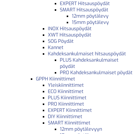
EXPERT Hitsauspöydät
SMART Hitsauspöydät
12mm pöytälevy
15mm pöytälevy
INOX Hitsauspöydät
XWT Hitsauspöydät
SOG Pöydät
Kannet
Kahdeksankulmaiset hitsauspöydät
PLUS Kahdeksankulmaiset
pöydät
PRO Kahdeksankulmaiset pöydät
GPPH Kiinnittimet
Yleiskiinnittimet
ECO Kiinnittimet
PLUS Kiinnittimet
PRO Kiinnittimet
EXPERT Kiinnittimet
DIY Kiinnittimet
SMART Kiinnittimet
12mm pöytälevyyn