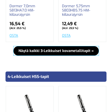
Dormer 7,0mm
Dormer 5,75mm
S813HA7.0 HM-
S803HB5.75 HM-
kiilaurajyrsin
kiilaurajyrsin
16,54 €
12,49 €
(ALV. 25,5 %)
(ALV. 25,5 %)
OSTA
OSTA
Näytä kaikki 3-Leikkuiset kovametallitapit »
4-Leikkuiset HSS-tapit