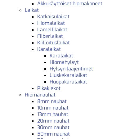
Akkukäyttöiset hiomakoneet
Laikat
Katkaisulaikat
Hiomalaikat
Lamellilaikat
Fiiberlaikat
Kiilloituslaikat
Karalaikat
Karalaikat
Hiomahylsyt
Hylsyn laajentimet
Liuskekaralaikat
Huopakaralaikat
Pikakiekot
Hiomanauhat
8mm nauhat
10mm nauhat
13mm nauhat
20mm nauhat
30mm nauhat
50mm nauhat