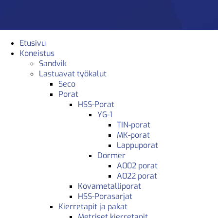
Etusivu
Koneistus
Sandvik
Lastuavat työkalut
Seco
Porat
HSS-Porat
YG-1
TIN-porat
MK-porat
Lappuporat
Dormer
A002 porat
A022 porat
Kovametalliporat
HSS-Porasarjat
Kierretapit ja pakat
Metriset kierretapit