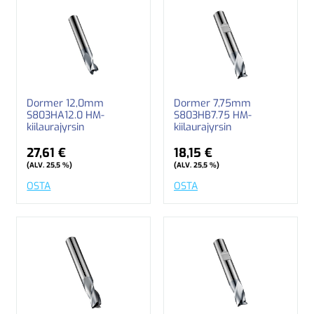
Dormer 12,0mm
Dormer 7,75mm
S803HA12.0 HM-
S803HB7.75 HM-
kiilaurajyrsin
kiilaurajyrsin
27,61 €
18,15 €
(ALV. 25,5 %)
(ALV. 25,5 %)
OSTA
OSTA