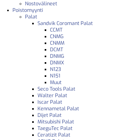
Nostovälineet
Poistomyynti
Palat
Sandvik Coromant Palat
CCMT
CNMG
CNMM
DCMT
DNMG
DNMX
N123
N151
Muut
Seco Tools Palat
Walter Palat
Iscar Palat
Kennametal Palat
Dijet Palat
Mitsubishi Palat
TaeguTec Palat
Ceratizit Palat