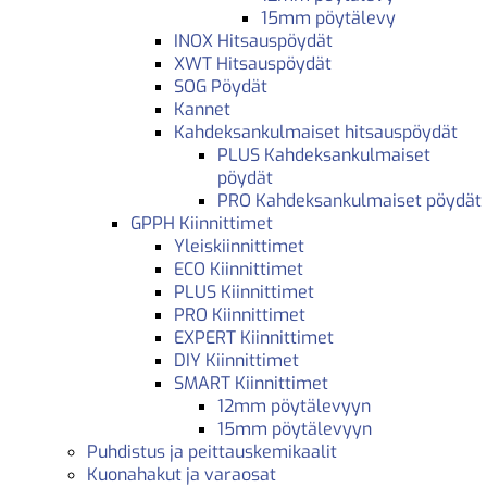
15mm pöytälevy
INOX Hitsauspöydät
XWT Hitsauspöydät
SOG Pöydät
Kannet
Kahdeksankulmaiset hitsauspöydät
PLUS Kahdeksankulmaiset
pöydät
PRO Kahdeksankulmaiset pöydät
GPPH Kiinnittimet
Yleiskiinnittimet
ECO Kiinnittimet
PLUS Kiinnittimet
PRO Kiinnittimet
EXPERT Kiinnittimet
DIY Kiinnittimet
SMART Kiinnittimet
12mm pöytälevyyn
15mm pöytälevyyn
Puhdistus ja peittauskemikaalit
Kuonahakut ja varaosat