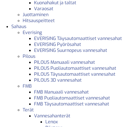
Kuonahakut ja taltat
Varaosat
Juottaminen
Hitsauspeitteet
Sahaus
Everising
EVERISING Täysautomaattiset vannesahat
EVERISING Pyörösahat
EVERISING Suurnopeus vannesahat
Pilous
PILOUS Manuaali vannesahat
PILOUS Puoliautomaattiset vannesahat
PILOUS Täysautomaattiset vannesahat
PILOUS 3D vannesahat
FMB
FMB Manuaali vannesahat
FMB Puoliautomaattiset vannesahat
FMB Täysautomaattiset vannesahat
Terät
Vannesahanterät
Lenox