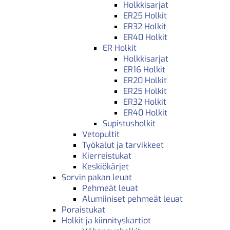
Holkkisarjat
ER25 Holkit
ER32 Holkit
ER40 Holkit
ER Holkit
Holkkisarjat
ER16 Holkit
ER20 Holkit
ER25 Holkit
ER32 Holkit
ER40 Holkit
Supistusholkit
Vetopultit
Työkalut ja tarvikkeet
Kierreistukat
Keskiökärjet
Sorvin pakan leuat
Pehmeät leuat
Alumiiniset pehmeät leuat
Poraistukat
Holkit ja kiinnityskartiot