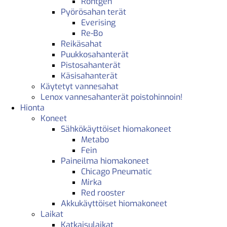
Röntgen
Pyörösahan terät
Everising
Re-Bo
Reikäsahat
Puukkosahanterät
Pistosahanterät
Käsisahanterät
Käytetyt vannesahat
Lenox vannesahanterät poistohinnoin!
Hionta
Koneet
Sähkökäyttöiset hiomakoneet
Metabo
Fein
Paineilma hiomakoneet
Chicago Pneumatic
Mirka
Red rooster
Akkukäyttöiset hiomakoneet
Laikat
Katkaisulaikat