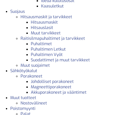
Ibeda kulutusosat
Kaasuletkut
Suojaus
Hitsausmaskit ja tarvikkeet
Hitsausmaskit
Hitsauslasit
Muut tarvikkeet
Raitisilmapuhaltimet ja tarvikkeet
Puhaltimet
Puhaltimen Letkut
Puhaltimen Vyöt
Suodattimet ja muut tarvikkeet
Muut suojaimet
Sähkötyökalut
Porakoneet
Johdolliset porakoneet
Magneettiporakoneet
Akkuporakoneet ja vääntimet
Muut tuotteet
Nostovälineet
Poistomyynti
Palat