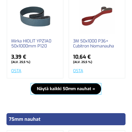
Mirka HIOLIT YPZ1A0
3M 50x1000 P36+
50x1000mm P120
Cubitron hiomanauha
3,39 €
10,64 €
(ALV. 25,5 %)
(ALV. 25,5 %)
OSTA
OSTA
Näytä kaikki 50mm nauhat »
75mm nauhat