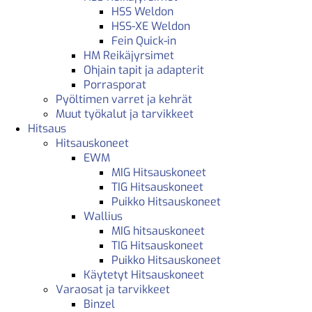
HSS Weldon
HSS-XE Weldon
Fein Quick-in
HM Reikäjyrsimet
Ohjain tapit ja adapterit
Porrasporat
Pyöltimen varret ja kehrät
Muut työkalut ja tarvikkeet
Hitsaus
Hitsauskoneet
EWM
MIG Hitsauskoneet
TIG Hitsauskoneet
Puikko Hitsauskoneet
Wallius
MIG hitsauskoneet
TIG Hitsauskoneet
Puikko Hitsauskoneet
Käytetyt Hitsauskoneet
Varaosat ja tarvikkeet
Binzel