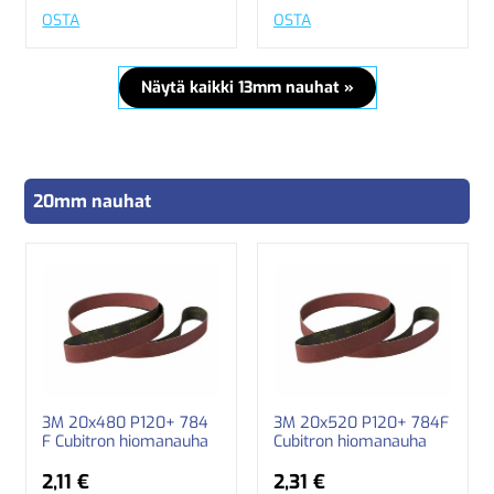
OSTA
OSTA
Näytä kaikki 13mm nauhat »
20mm nauhat
3M 20x480 P120+ 784
3M 20x520 P120+ 784F
F Cubitron hiomanauha
Cubitron hiomanauha
2,11 €
2,31 €