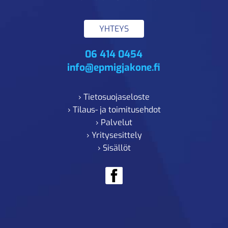
YHTEYS
06 414 0454
info@epmigjakone.fi
› Tietosuojaseloste
› Tilaus- ja toimitusehdot
› Palvelut
› Yritysesittely
› Sisällöt