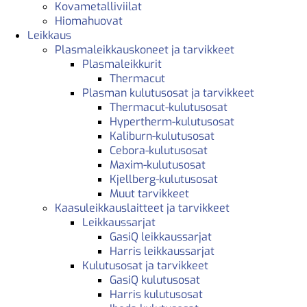
Kovametalliviilat
Hiomahuovat
Leikkaus
Plasmaleikkauskoneet ja tarvikkeet
Plasmaleikkurit
Thermacut
Plasman kulutusosat ja tarvikkeet
Thermacut-kulutusosat
Hypertherm-kulutusosat
Kaliburn-kulutusosat
Cebora-kulutusosat
Maxim-kulutusosat
Kjellberg-kulutusosat
Muut tarvikkeet
Kaasuleikkauslaitteet ja tarvikkeet
Leikkaussarjat
GasiQ leikkaussarjat
Harris leikkaussarjat
Kulutusosat ja tarvikkeet
GasiQ kulutusosat
Harris kulutusosat