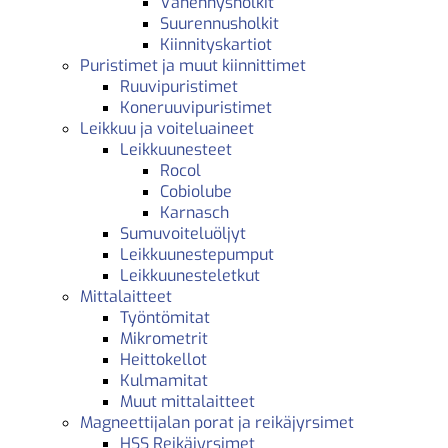
Vähennysholkit
Suurennusholkit
Kiinnityskartiot
Puristimet ja muut kiinnittimet
Ruuvipuristimet
Koneruuvipuristimet
Leikkuu ja voiteluaineet
Leikkuunesteet
Rocol
Cobiolube
Karnasch
Sumuvoiteluöljyt
Leikkuunestepumput
Leikkuunesteletkut
Mittalaitteet
Työntömitat
Mikrometrit
Heittokellot
Kulmamitat
Muut mittalaitteet
Magneettijalan porat ja reikäjyrsimet
HSS Reikäjyrsimet