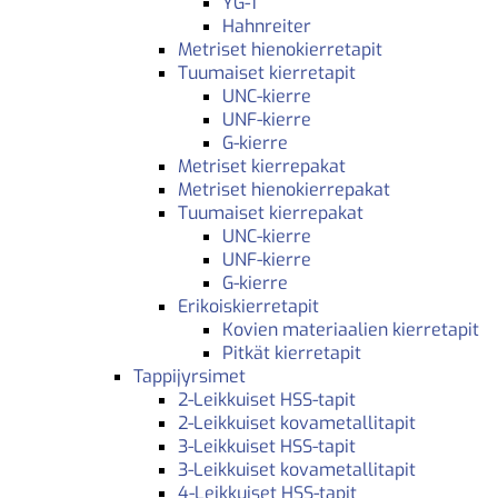
YG-1
Hahnreiter
Metriset hienokierretapit
Tuumaiset kierretapit
UNC-kierre
UNF-kierre
G-kierre
Metriset kierrepakat
Metriset hienokierrepakat
Tuumaiset kierrepakat
UNC-kierre
UNF-kierre
G-kierre
Erikoiskierretapit
Kovien materiaalien kierretapit
Pitkät kierretapit
Tappijyrsimet
2-Leikkuiset HSS-tapit
2-Leikkuiset kovametallitapit
3-Leikkuiset HSS-tapit
3-Leikkuiset kovametallitapit
4-Leikkuiset HSS-tapit