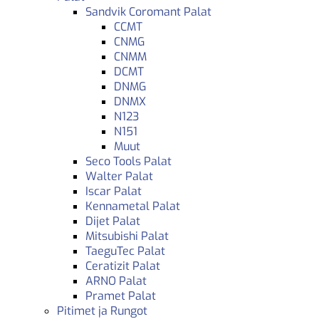
Sandvik Coromant Palat
CCMT
CNMG
CNMM
DCMT
DNMG
DNMX
N123
N151
Muut
Seco Tools Palat
Walter Palat
Iscar Palat
Kennametal Palat
Dijet Palat
Mitsubishi Palat
TaeguTec Palat
Ceratizit Palat
ARNO Palat
Pramet Palat
Pitimet ja Rungot