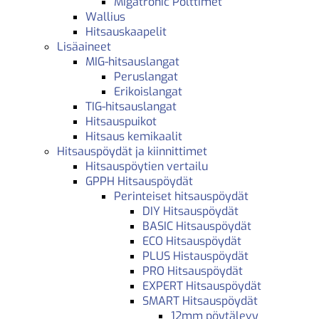
Migatronic Polttimet
Wallius
Hitsauskaapelit
Lisäaineet
MIG-hitsauslangat
Peruslangat
Erikoislangat
TIG-hitsauslangat
Hitsauspuikot
Hitsaus kemikaalit
Hitsauspöydät ja kiinnittimet
Hitsauspöytien vertailu
GPPH Hitsauspöydät
Perinteiset hitsauspöydät
DIY Hitsauspöydät
BASIC Hitsauspöydät
ECO Hitsauspöydät
PLUS Histauspöydät
PRO Hitsauspöydät
EXPERT Hitsauspöydät
SMART Hitsauspöydät
12mm pöytälevy