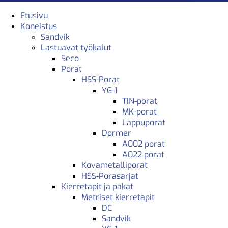
Etusivu
Koneistus
Sandvik
Lastuavat työkalut
Seco
Porat
HSS-Porat
YG-1
TIN-porat
MK-porat
Lappuporat
Dormer
A002 porat
A022 porat
Kovametalliporat
HSS-Porasarjat
Kierretapit ja pakat
Metriset kierretapit
DC
Sandvik