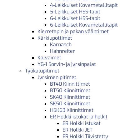
4-Leikkuiset Kovametallitapit
5-Leikkuiset HSS-tapit
6-Leikkuiset HSS-tapit
6-Leikkuiset Kovametallitapit
Kierretapin ja pakan vääntimet
Kärkiupottimet
Karnasch
Hahnreiter
Kalvaimet
YG-1 Sorvin- ja jyrsinpalat
Työkalupitimet
Jyrsimen pitimet
BT40 Kiinnittimet
BT50 Kiinnittimet
SK40 Kiinnittimet
SK50 Kiinnittimet
HSK63 Kiinnittimet
ER Holkki istukat ja holkit
ER Holkki istukat
ER Holkki JET
ER Holkki Tiivistetty