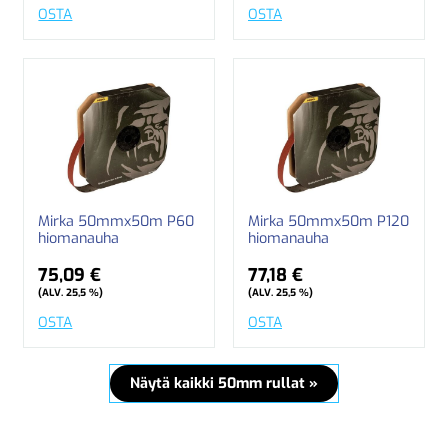
OSTA
OSTA
Mirka 50mmx50m P60
Mirka 50mmx50m P120
hiomanauha
hiomanauha
75,09 €
77,18 €
(ALV. 25,5 %)
(ALV. 25,5 %)
OSTA
OSTA
Näytä kaikki 50mm rullat »