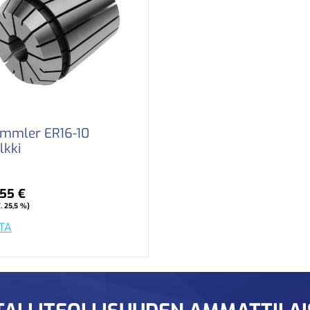
mmler ER16-10
lkki
,55 €
. 25,5 %)
TA