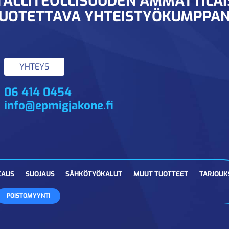
ALLITEOLLISUUDEN AMMATTILA
UOTETTAVA YHTEISTYÖKUMPPAN
YHTEYS
06 414 0454
info@epmigjakone.fi
KAUS
SUOJAUS
SÄHKÖTYÖKALUT
MUUT TUOTTEET
TARJOUK
POISTOMYYNTI