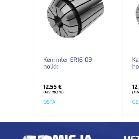
Kemmler ER16-09
Ke
holkki
ho
12,55 €
12
(ALV. 25,5 %)
(ALV
OSTA
OS