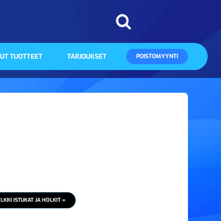
UT TUOTTEET
TARJOUKSET
POISTOMYYNTI
LKKI ISTUKAT JA HOLKIT »