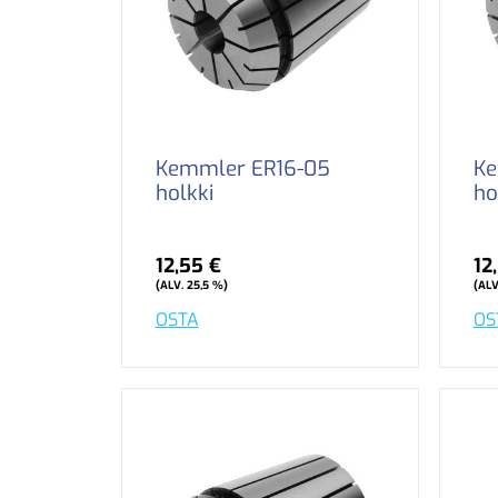
Kemmler ER16-05
Ke
holkki
ho
12,55 €
12
(ALV. 25,5 %)
(ALV
OSTA
OS