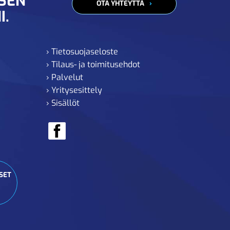
ISEN
OTA YHTEYTTÄ
I.
› Tietosuojaseloste
› Tilaus- ja toimitusehdot
› Palvelut
› Yritysesittely
› Sisällöt
SET