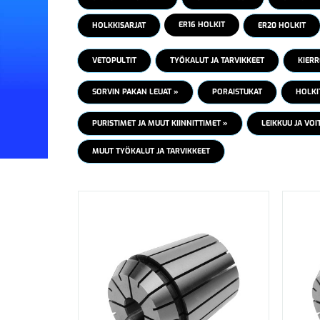
ER16 HOLKIT
HOLKKISARJAT
ER20 HOLKIT
VETOPULTIT
TYÖKALUT JA TARVIKKEET
KIERR
SORVIN PAKAN LEUAT »
PORAISTUKAT
HOLKIT
PURISTIMET JA MUUT KIINNITTIMET »
LEIKKUU JA VOI
MUUT TYÖKALUT JA TARVIKKEET