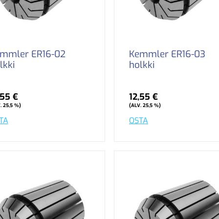
mmler ER16-02
Kemmler ER16-03
lkki
holkki
,55 €
12,55 €
. 25,5 %)
(ALV. 25,5 %)
TA
OSTA