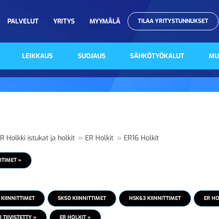
PALVELUT
YRITYS
MYYMÄLÄ
TILAA YRITYSTUNNUKSET
LEIKKAUS
SUOJAUS
SÄHKÖTYÖKALUT
MU
»
»
R Holkki istukat ja holkit
ER Holkit
ER16 Holkit
ITIMET »
 KIINNITTIMET
SK50 KIINNITTIMET
HSK63 KIINNITTIMET
ER HO
 TIIVISTETTY »
ER HOLKIT »