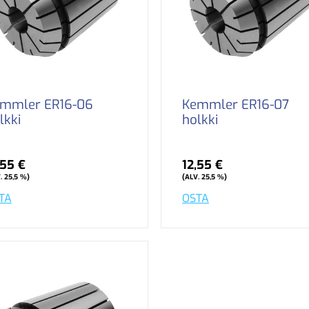
mmler ER16-06
Kemmler ER16-07
lkki
holkki
,55 €
12,55 €
. 25,5 %)
(ALV. 25,5 %)
TA
OSTA