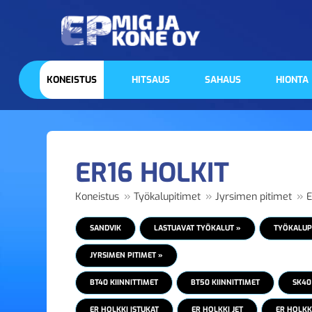
KONEISTUS
HITSAUS
SAHAUS
HIONTA
ER16 HOLKIT
»
»
»
Koneistus
Työkalupitimet
Jyrsimen pitimet
E
SANDVIK
LASTUAVAT TYÖKALUT »
TYÖKALUP
JYRSIMEN PITIMET »
BT40 KIINNITTIMET
BT50 KIINNITTIMET
SK40
ER HOLKKI ISTUKAT
ER HOLKKI JET
ER HOLKKI