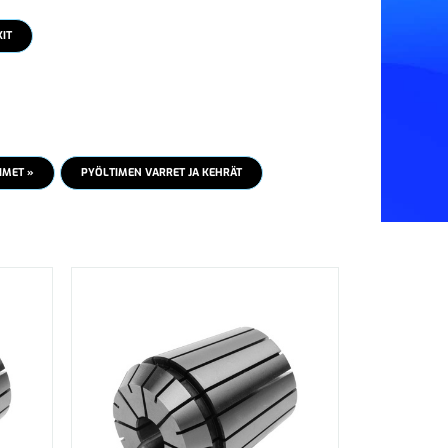
IT
IMET »
PYÖLTIMEN VARRET JA KEHRÄT