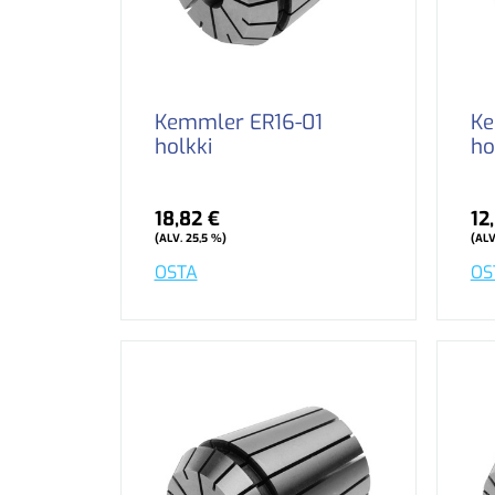
Kemmler ER16-01
Ke
holkki
ho
18,82 €
12
(ALV. 25,5 %)
(ALV
OSTA
OS