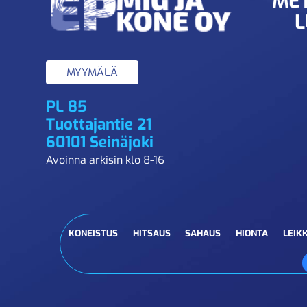
MET
L
MYYMÄLÄ
PL 85
Tuottajantie 21
60101 Seinäjoki
Avoinna arkisin klo 8-16
KONEISTUS
HITSAUS
SAHAUS
HIONTA
LEIK