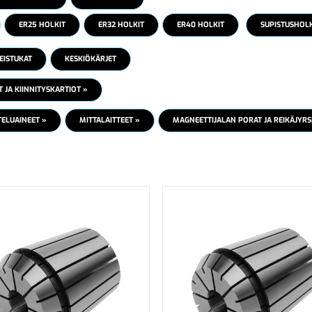
ER25 HOLKIT
ER32 HOLKIT
ER40 HOLKIT
SUPISTUSHOLK
EISTUKAT
KESKIÖKÄRJET
 JA KIINNITYSKARTIOT »
TELUAINEET »
MITTALAITTEET »
MAGNEETTIJALAN PORAT JA REIKÄJYRS