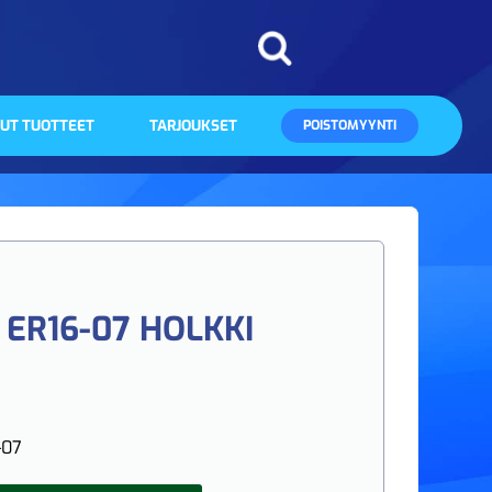
UT TUOTTEET
TARJOUKSET
POISTOMYYNTI
ER16-07 HOLKKI
-07