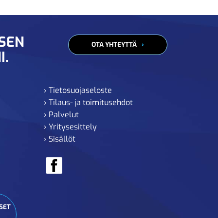
ISEN
OTA YHTEYTTÄ
I.
› Tietosuojaseloste
› Tilaus- ja toimitusehdot
› Palvelut
› Yritysesittely
› Sisällöt
SET