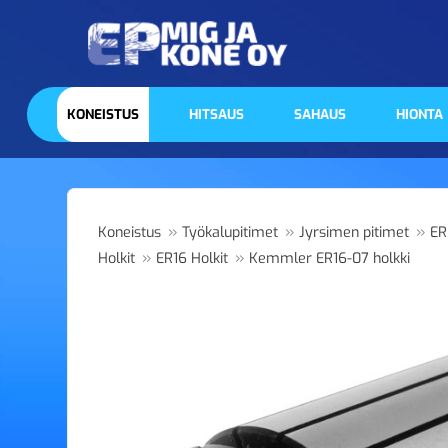
KONEISTUS
HITSAUS
SAHAUS
HIONTA
»
»
»
Koneistus
Työkalupitimet
Jyrsimen pitimet
ER
»
»
Holkit
ER16 Holkit
Kemmler ER16-07 holkki