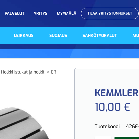
PALVELUT
YRITYS
MYYMÄLÄ
TILAA YRITYSTUNNUKSET
LEIKKAUS
SUOJAUS
SÄHKÖTYÖKALUT
MU
»
 Holkki istukat ja holkit
ER
KEMMLER 
10,00 €
Tuotekoodi
426E