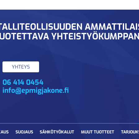
ALLITEOLLISUUDEN AMMATTILA
UOTETTAVA YHTEISTYÖKUMPPAN
YHTEYS
06 414 0454
info@epmigjakone.fi
KAUS
SUOJAUS
SÄHKÖTYÖKALUT
MUUT TUOTTEET
TARJOUK