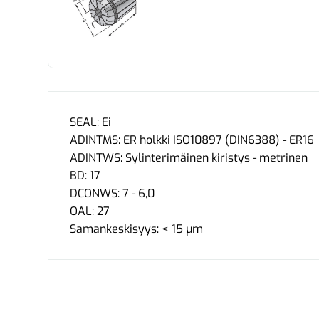
SEAL: Ei
ADINTMS: ER holkki ISO10897 (DIN6388) - ER16
ADINTWS: Sylinterimäinen kiristys - metrinen
BD: 17
DCONWS: 7 - 6,0
OAL: 27
Samankeskisyys: < 15 µm