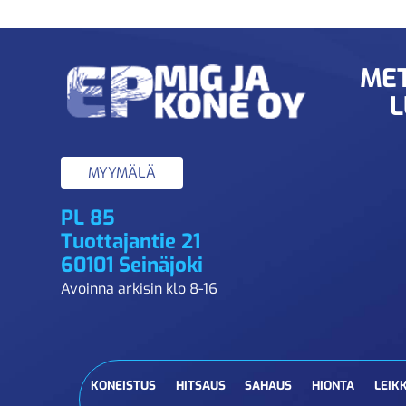
MET
L
MYYMÄLÄ
PL 85
Tuottajantie 21
60101 Seinäjoki
Avoinna arkisin klo 8-16
KONEISTUS
HITSAUS
SAHAUS
HIONTA
LEIK