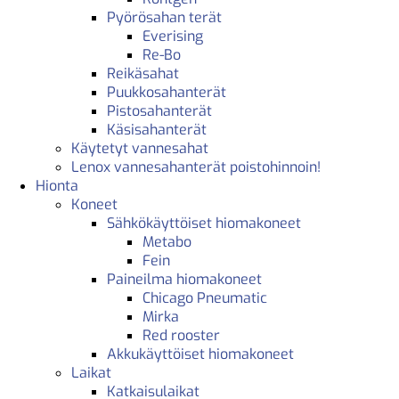
Pyörösahan terät
Everising
Re-Bo
Reikäsahat
Puukkosahanterät
Pistosahanterät
Käsisahanterät
Käytetyt vannesahat
Lenox vannesahanterät poistohinnoin!
Hionta
Koneet
Sähkökäyttöiset hiomakoneet
Metabo
Fein
Paineilma hiomakoneet
Chicago Pneumatic
Mirka
Red rooster
Akkukäyttöiset hiomakoneet
Laikat
Katkaisulaikat