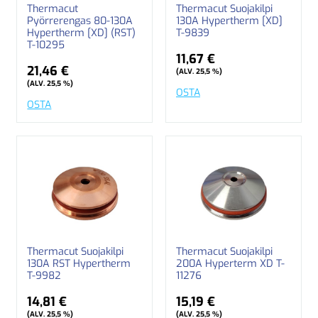
Thermacut
Thermacut Suojakilpi
Pyörrerengas 80-130A
130A Hypertherm [XD]
Hypertherm [XD] (RST)
T-9839
T-10295
11,67 €
21,46 €
(ALV. 25,5 %)
(ALV. 25,5 %)
OSTA
OSTA
Thermacut Suojakilpi
Thermacut Suojakilpi
130A RST Hypertherm
200A Hyperterm XD T-
T-9982
11276
14,81 €
15,19 €
(ALV. 25,5 %)
(ALV. 25,5 %)