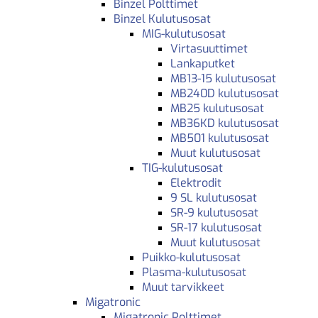
Binzel Polttimet
Binzel Kulutusosat
MIG-kulutusosat
Virtasuuttimet
Lankaputket
MB13-15 kulutusosat
MB240D kulutusosat
MB25 kulutusosat
MB36KD kulutusosat
MB501 kulutusosat
Muut kulutusosat
TIG-kulutusosat
Elektrodit
9 SL kulutusosat
SR-9 kulutusosat
SR-17 kulutusosat
Muut kulutusosat
Puikko-kulutusosat
Plasma-kulutusosat
Muut tarvikkeet
Migatronic
Migatronic Polttimet