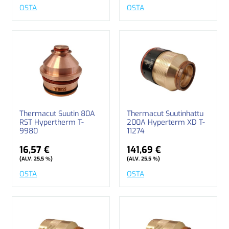
OSTA
OSTA
Thermacut Suutin 80A
Thermacut Suutinhattu
RST Hypertherm T-
200A Hyperterm XD T-
9980
11274
16,57 €
141,69 €
(ALV. 25,5 %)
(ALV. 25,5 %)
OSTA
OSTA