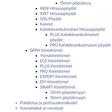
15mm pöytälevy
INOX Hitsauspöydät
XWT Hitsauspöydät
SOG Pöydät
Kannet
Kahdeksankulmaiset hitsauspöydät
PLUS Kahdeksankulmaiset
pöydät
PRO Kahdeksankulmaiset pöydät
GPPH Kiinnittimet
Yleiskiinnittimet
ECO Kiinnittimet
PLUS Kiinnittimet
PRO Kiinnittimet
EXPERT Kiinnittimet
DIY Kiinnittimet
SMART Kiinnittimet
12mm pöytälevyyn
15mm pöytälevyyn
Puhdistus ja peittauskemikaalit
Kuonahakut ja varaosat