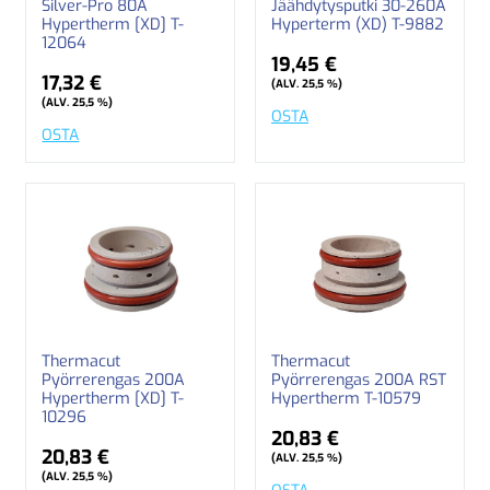
Silver-Pro 80A
Jäähdytysputki 30-260A
Hypertherm [XD] T-
Hyperterm (XD) T-9882
12064
19,45 €
17,32 €
(ALV. 25,5 %)
(ALV. 25,5 %)
OSTA
OSTA
Thermacut
Thermacut
Pyörrerengas 200A
Pyörrerengas 200A RST
Hypertherm [XD] T-
Hypertherm T-10579
10296
20,83 €
20,83 €
(ALV. 25,5 %)
(ALV. 25,5 %)