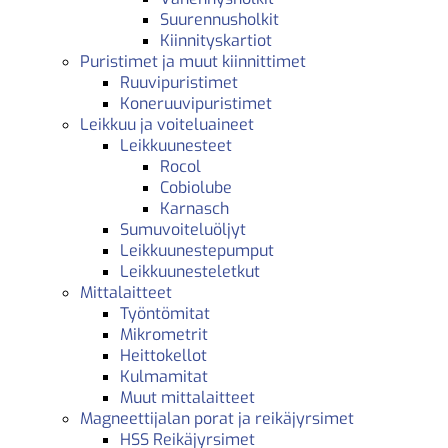
Suurennusholkit
Kiinnityskartiot
Puristimet ja muut kiinnittimet
Ruuvipuristimet
Koneruuvipuristimet
Leikkuu ja voiteluaineet
Leikkuunesteet
Rocol
Cobiolube
Karnasch
Sumuvoiteluöljyt
Leikkuunestepumput
Leikkuunesteletkut
Mittalaitteet
Työntömitat
Mikrometrit
Heittokellot
Kulmamitat
Muut mittalaitteet
Magneettijalan porat ja reikäjyrsimet
HSS Reikäjyrsimet