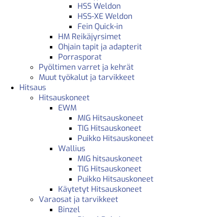
HSS Weldon
HSS-XE Weldon
Fein Quick-in
HM Reikäjyrsimet
Ohjain tapit ja adapterit
Porrasporat
Pyöltimen varret ja kehrät
Muut työkalut ja tarvikkeet
Hitsaus
Hitsauskoneet
EWM
MIG Hitsauskoneet
TIG Hitsauskoneet
Puikko Hitsauskoneet
Wallius
MIG hitsauskoneet
TIG Hitsauskoneet
Puikko Hitsauskoneet
Käytetyt Hitsauskoneet
Varaosat ja tarvikkeet
Binzel