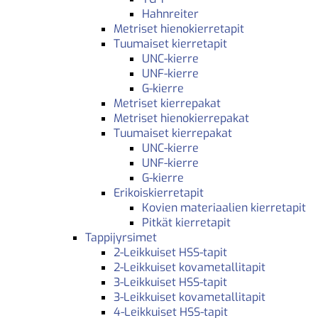
Hahnreiter
Metriset hienokierretapit
Tuumaiset kierretapit
UNC-kierre
UNF-kierre
G-kierre
Metriset kierrepakat
Metriset hienokierrepakat
Tuumaiset kierrepakat
UNC-kierre
UNF-kierre
G-kierre
Erikoiskierretapit
Kovien materiaalien kierretapit
Pitkät kierretapit
Tappijyrsimet
2-Leikkuiset HSS-tapit
2-Leikkuiset kovametallitapit
3-Leikkuiset HSS-tapit
3-Leikkuiset kovametallitapit
4-Leikkuiset HSS-tapit