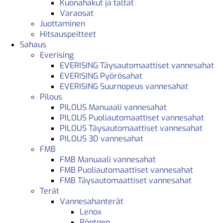
Kuonahakut ja taltat
Varaosat
Juottaminen
Hitsauspeitteet
Sahaus
Everising
EVERISING Täysautomaattiset vannesahat
EVERISING Pyörösahat
EVERISING Suurnopeus vannesahat
Pilous
PILOUS Manuaali vannesahat
PILOUS Puoliautomaattiset vannesahat
PILOUS Täysautomaattiset vannesahat
PILOUS 3D vannesahat
FMB
FMB Manuaali vannesahat
FMB Puoliautomaattiset vannesahat
FMB Täysautomaattiset vannesahat
Terät
Vannesahanterät
Lenox
Röntgen