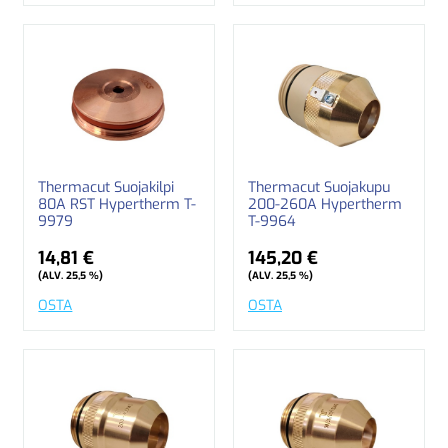
Thermacut Suojakilpi
Thermacut Suojakupu
80A RST Hypertherm T-
200-260A Hypertherm
9979
T-9964
14,81 €
145,20 €
(ALV. 25,5 %)
(ALV. 25,5 %)
OSTA
OSTA