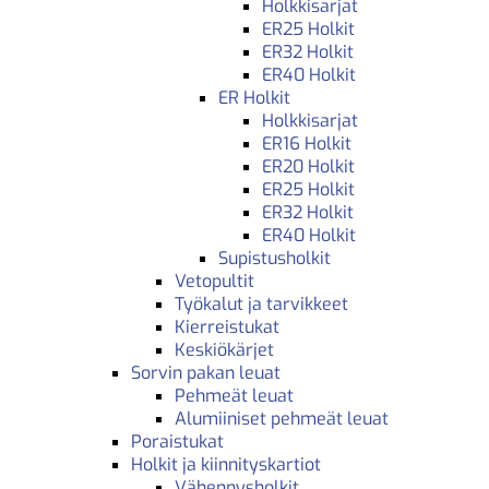
Holkkisarjat
ER25 Holkit
ER32 Holkit
ER40 Holkit
ER Holkit
Holkkisarjat
ER16 Holkit
ER20 Holkit
ER25 Holkit
ER32 Holkit
ER40 Holkit
Supistusholkit
Vetopultit
Työkalut ja tarvikkeet
Kierreistukat
Keskiökärjet
Sorvin pakan leuat
Pehmeät leuat
Alumiiniset pehmeät leuat
Poraistukat
Holkit ja kiinnityskartiot
Vähennysholkit