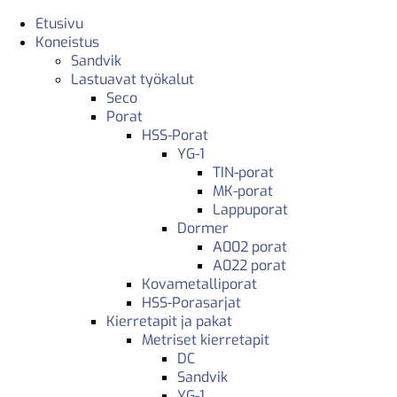
Etusivu
Koneistus
Sandvik
Lastuavat työkalut
Seco
Porat
HSS-Porat
YG-1
TIN-porat
MK-porat
Lappuporat
Dormer
A002 porat
A022 porat
Kovametalliporat
HSS-Porasarjat
Kierretapit ja pakat
Metriset kierretapit
DC
Sandvik
YG-1