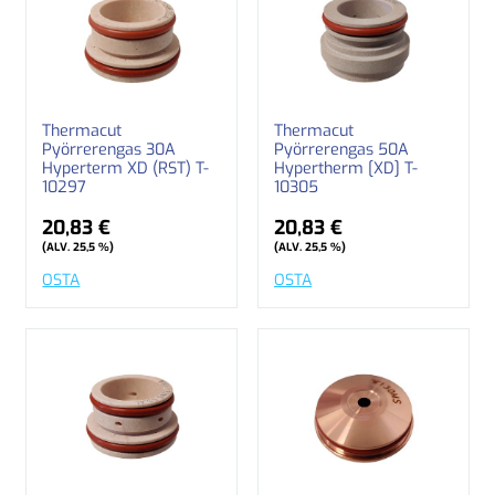
Thermacut
Thermacut
Pyörrerengas 30A
Pyörrerengas 50A
Hyperterm XD (RST) T-
Hypertherm [XD] T-
10297
10305
20,83 €
20,83 €
(ALV. 25,5 %)
(ALV. 25,5 %)
OSTA
OSTA