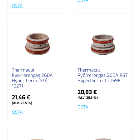
OSTA
OSTA
Thermacut
Thermacut
Pyörrerengas 260A
Pyörrerengas 260A RST
Hypertherm [XD] T-
Hypertherm T-10596
10271
20,83 €
21,46 €
(ALV. 25,5 %)
(ALV. 25,5 %)
OSTA
OSTA