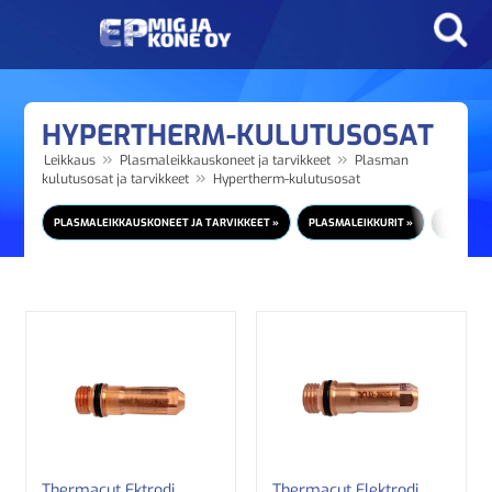
HYPERTHERM-KULUTUSOSAT
»
»
Leikkaus
Plasmaleikkauskoneet ja tarvikkeet
Plasman
»
kulutusosat ja tarvikkeet
Hypertherm-kulutusosat
PLASMALEIKKAUSKONEET JA TARVIKKEET »
PLASMALEIKKURIT »
PLASMAN
Thermacut Ektrodi
Thermacut Elektrodi