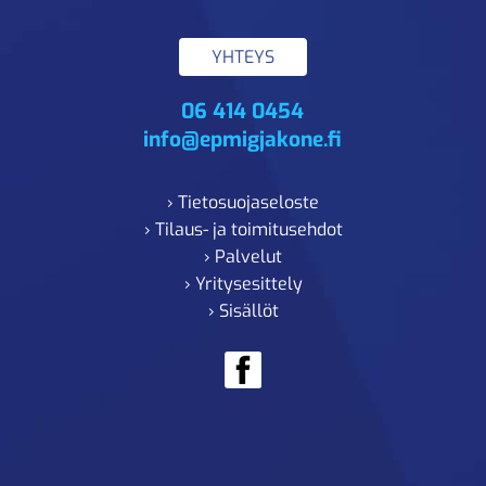
YHTEYS
06 414 0454
info@epmigjakone.fi
› Tietosuojaseloste
› Tilaus- ja toimitusehdot
› Palvelut
› Yritysesittely
› Sisällöt