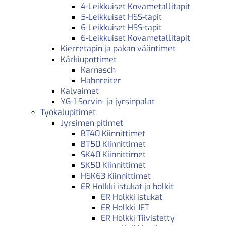
4-Leikkuiset Kovametallitapit
5-Leikkuiset HSS-tapit
6-Leikkuiset HSS-tapit
6-Leikkuiset Kovametallitapit
Kierretapin ja pakan vääntimet
Kärkiupottimet
Karnasch
Hahnreiter
Kalvaimet
YG-1 Sorvin- ja jyrsinpalat
Työkalupitimet
Jyrsimen pitimet
BT40 Kiinnittimet
BT50 Kiinnittimet
SK40 Kiinnittimet
SK50 Kiinnittimet
HSK63 Kiinnittimet
ER Holkki istukat ja holkit
ER Holkki istukat
ER Holkki JET
ER Holkki Tiivistetty