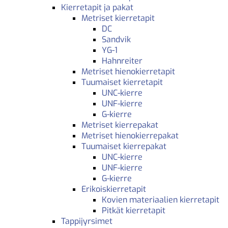
Kierretapit ja pakat
Metriset kierretapit
DC
Sandvik
YG-1
Hahnreiter
Metriset hienokierretapit
Tuumaiset kierretapit
UNC-kierre
UNF-kierre
G-kierre
Metriset kierrepakat
Metriset hienokierrepakat
Tuumaiset kierrepakat
UNC-kierre
UNF-kierre
G-kierre
Erikoiskierretapit
Kovien materiaalien kierretapit
Pitkät kierretapit
Tappijyrsimet