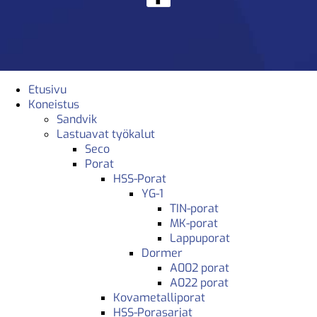
Etusivu
Koneistus
Sandvik
Lastuavat työkalut
Seco
Porat
HSS-Porat
YG-1
TIN-porat
MK-porat
Lappuporat
Dormer
A002 porat
A022 porat
Kovametalliporat
HSS-Porasarjat