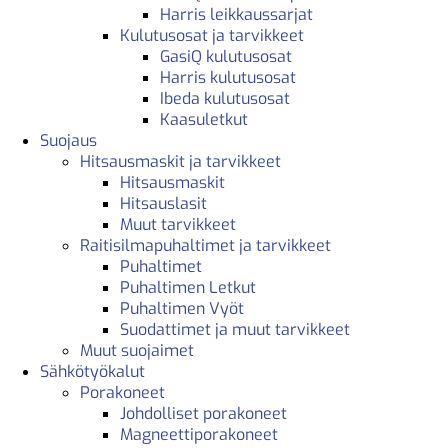
Harris leikkaussarjat
Kulutusosat ja tarvikkeet
GasiQ kulutusosat
Harris kulutusosat
Ibeda kulutusosat
Kaasuletkut
Suojaus
Hitsausmaskit ja tarvikkeet
Hitsausmaskit
Hitsauslasit
Muut tarvikkeet
Raitisilmapuhaltimet ja tarvikkeet
Puhaltimet
Puhaltimen Letkut
Puhaltimen Vyöt
Suodattimet ja muut tarvikkeet
Muut suojaimet
Sähkötyökalut
Porakoneet
Johdolliset porakoneet
Magneettiporakoneet