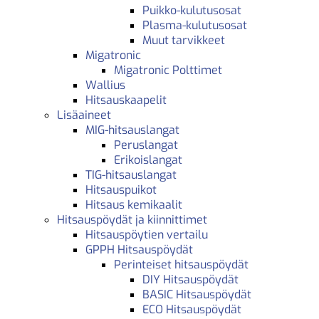
Puikko-kulutusosat
Plasma-kulutusosat
Muut tarvikkeet
Migatronic
Migatronic Polttimet
Wallius
Hitsauskaapelit
Lisäaineet
MIG-hitsauslangat
Peruslangat
Erikoislangat
TIG-hitsauslangat
Hitsauspuikot
Hitsaus kemikaalit
Hitsauspöydät ja kiinnittimet
Hitsauspöytien vertailu
GPPH Hitsauspöydät
Perinteiset hitsauspöydät
DIY Hitsauspöydät
BASIC Hitsauspöydät
ECO Hitsauspöydät