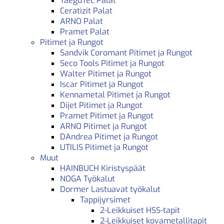
TaeguTec Palat
Ceratizit Palat
ARNO Palat
Pramet Palat
Pitimet ja Rungot
Sandvik Coromant Pitimet ja Rungot
Seco Tools Pitimet ja Rungot
Walter Pitimet ja Rungot
Iscar Pitimet ja Rungot
Kennametal Pitimet ja Rungot
Dijet Pitimet ja Rungot
Pramet Pitimet ja Rungot
ARNO Pitimet ja Rungot
DAndrea Pitimet ja Rungot
UTILIS Pitimet ja Rungot
Muut
HAINBUCH Kiristyspäät
NOGA Työkalut
Dormer Lastuavat työkalut
Tappijyrsimet
2-Leikkuiset HSS-tapit
2-Leikkuiset kovametallitapit