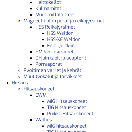
Heittokellot
Kulmamitat
Muut mittalaitteet
Magneettijalan porat ja reikäjyrsimet
HSS Reikäjyrsimet
HSS Weldon
HSS-XE Weldon
Fein Quick-in
HM Reikäjyrsimet
Ohjain tapit ja adapterit
Porrasporat
Pyöltimen varret ja kehrät
Muut työkalut ja tarvikkeet
Hitsaus
Hitsauskoneet
EWM
MIG Hitsauskoneet
TIG Hitsauskoneet
Puikko Hitsauskoneet
Wallius
MIG hitsauskoneet