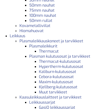
30mm nauhat
50mm nauhat
75mm nauhat
100mm nauhat
50mm rullat
Kovametalliviilat
Hiomahuovat
Leikkaus
Plasmaleikkauskoneet ja tarvikkeet
Plasmaleikkurit
Thermacut
Plasman kulutusosat ja tarvikkeet
Thermacut-kulutusosat
Hypertherm-kulutusosat
Kaliburn-kulutusosat
Cebora-kulutusosat
Maxim-kulutusosat
Kjellberg-kulutusosat
Muut tarvikkeet
Kaasuleikkauslaitteet ja tarvikkeet
Leikkaussarjat
GasiQ leikkaussarjat