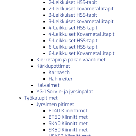
2-Leikkuiset HSS-tapit
2-Leikkuiset kovametallitapit
3-Leikkuiset HSS-tapit
3-Leikkuiset kovametallitapit
4-Leikkuiset HSS-tapit
4-Leikkuiset Kovametallitapit
5-Leikkuiset HSS-tapit
6-Leikkuiset HSS-tapit
6-Leikkuiset Kovametallitapit
Kierretapin ja pakan vääntimet
Kärkiupottimet
Karnasch
Hahnreiter
Kalvaimet
YG-1 Sorvin- ja jyrsinpalat
Työkalupitimet
Jyrsimen pitimet
BT40 Kiinnittimet
BT50 Kiinnittimet
SK40 Kiinnittimet
SK50 Kiinnittimet