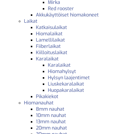
Mirka
Red rooster
Akkukäyttöiset hiomakoneet
Laikat
Katkaisulaikat
Hiomalaikat
Lamellilaikat
Fiiberlaikat
Kiilloituslaikat
Karalaikat
Karalaikat
Hiomahylsyt
Hylsyn laajentimet
Liuskekaralaikat
Huopakaralaikat
Pikakiekot
Hiomanauhat
8mm nauhat
10mm nauhat
13mm nauhat
20mm nauhat