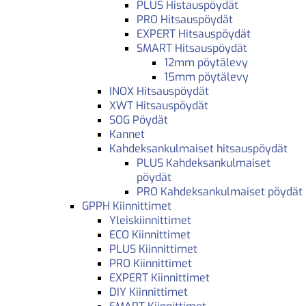
PLUS Histauspöydät
PRO Hitsauspöydät
EXPERT Hitsauspöydät
SMART Hitsauspöydät
12mm pöytälevy
15mm pöytälevy
INOX Hitsauspöydät
XWT Hitsauspöydät
SOG Pöydät
Kannet
Kahdeksankulmaiset hitsauspöydät
PLUS Kahdeksankulmaiset
pöydät
PRO Kahdeksankulmaiset pöydät
GPPH Kiinnittimet
Yleiskiinnittimet
ECO Kiinnittimet
PLUS Kiinnittimet
PRO Kiinnittimet
EXPERT Kiinnittimet
DIY Kiinnittimet