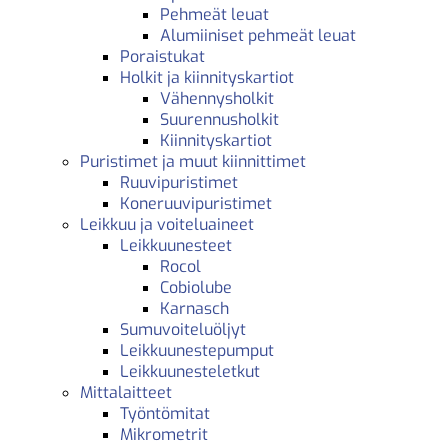
Pehmeät leuat
Alumiiniset pehmeät leuat
Poraistukat
Holkit ja kiinnityskartiot
Vähennysholkit
Suurennusholkit
Kiinnityskartiot
Puristimet ja muut kiinnittimet
Ruuvipuristimet
Koneruuvipuristimet
Leikkuu ja voiteluaineet
Leikkuunesteet
Rocol
Cobiolube
Karnasch
Sumuvoiteluöljyt
Leikkuunestepumput
Leikkuunesteletkut
Mittalaitteet
Työntömitat
Mikrometrit