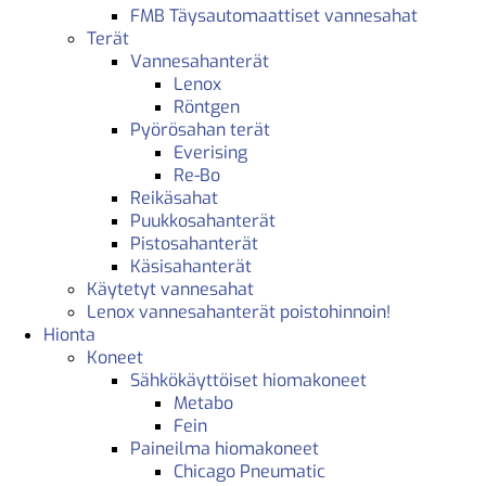
FMB Täysautomaattiset vannesahat
Terät
Vannesahanterät
Lenox
Röntgen
Pyörösahan terät
Everising
Re-Bo
Reikäsahat
Puukkosahanterät
Pistosahanterät
Käsisahanterät
Käytetyt vannesahat
Lenox vannesahanterät poistohinnoin!
Hionta
Koneet
Sähkökäyttöiset hiomakoneet
Metabo
Fein
Paineilma hiomakoneet
Chicago Pneumatic