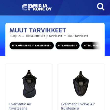
MUUT TARVIKKEET
»
»
Suojaus
Hitsausmaskit ja tarvikkeet
Muut tarvikkeet
M
HITSAUSMASKIT JA TARVIKKEET »
HITSAUSMASKIT
HITSAUSLASIT
Evermatic Air
Evermatic Evolve Air
tiivistesarja
tiivistesarja