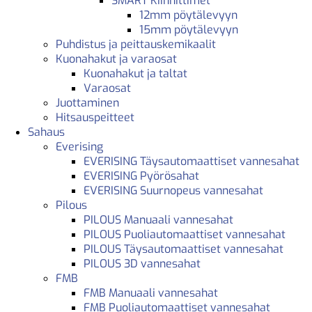
SMART Kiinnittimet
12mm pöytälevyyn
15mm pöytälevyyn
Puhdistus ja peittauskemikaalit
Kuonahakut ja varaosat
Kuonahakut ja taltat
Varaosat
Juottaminen
Hitsauspeitteet
Sahaus
Everising
EVERISING Täysautomaattiset vannesahat
EVERISING Pyörösahat
EVERISING Suurnopeus vannesahat
Pilous
PILOUS Manuaali vannesahat
PILOUS Puoliautomaattiset vannesahat
PILOUS Täysautomaattiset vannesahat
PILOUS 3D vannesahat
FMB
FMB Manuaali vannesahat
FMB Puoliautomaattiset vannesahat