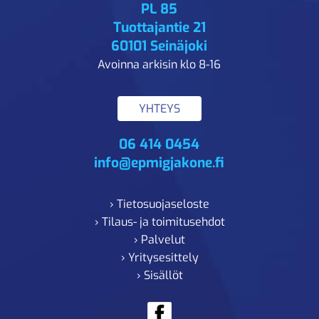
PL 85
Tuottajantie 21
60101 Seinäjoki
Avoinna arkisin klo 8-16
YHTEYS
06 414 0454
info@epmigjakone.fi
› Tietosuojaseloste
› Tilaus- ja toimitusehdot
› Palvelut
› Yritysesittely
› Sisällöt