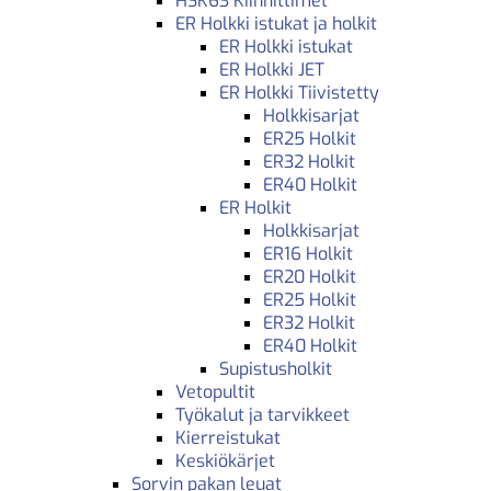
HSK63 Kiinnittimet
ER Holkki istukat ja holkit
ER Holkki istukat
ER Holkki JET
ER Holkki Tiivistetty
Holkkisarjat
ER25 Holkit
ER32 Holkit
ER40 Holkit
ER Holkit
Holkkisarjat
ER16 Holkit
ER20 Holkit
ER25 Holkit
ER32 Holkit
ER40 Holkit
Supistusholkit
Vetopultit
Työkalut ja tarvikkeet
Kierreistukat
Keskiökärjet
Sorvin pakan leuat