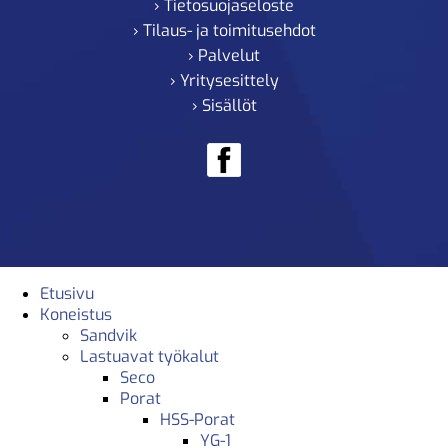
› Tietosuojaseloste
› Tilaus- ja toimitusehdot
› Palvelut
› Yritysesittely
› Sisällöt
Etusivu
Koneistus
Sandvik
Lastuavat työkalut
Seco
Porat
HSS-Porat
YG-1