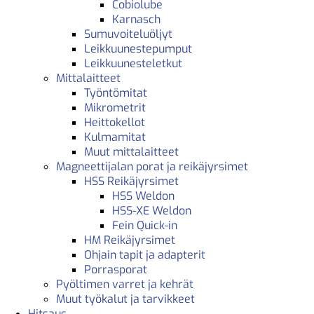
Cobiolube
Karnasch
Sumuvoiteluöljyt
Leikkuunestepumput
Leikkuunesteletkut
Mittalaitteet
Työntömitat
Mikrometrit
Heittokellot
Kulmamitat
Muut mittalaitteet
Magneettijalan porat ja reikäjyrsimet
HSS Reikäjyrsimet
HSS Weldon
HSS-XE Weldon
Fein Quick-in
HM Reikäjyrsimet
Ohjain tapit ja adapterit
Porrasporat
Pyöltimen varret ja kehrät
Muut työkalut ja tarvikkeet
Hitsaus