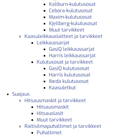
Kaliburn-kulutusosat
Cebora-kulutusosat
Maxim-kulutusosat
Kjellberg-kulutusosat
Muut tarvikkeet
Kaasuleikkauslaitteet ja tarvikkeet
Leikkaussarjat
GasiQ leikkaussarjat
Harris leikkaussarjat
Kulutusosat ja tarvikkeet
GasiQ kulutusosat
Harris kulutusosat
Ibeda kulutusosat
Kaasuletkut
Suojaus
Hitsausmaskit ja tarvikkeet
Hitsausmaskit
Hitsauslasit
Muut tarvikkeet
Raitisilmapuhaltimet ja tarvikkeet
Puhaltimet