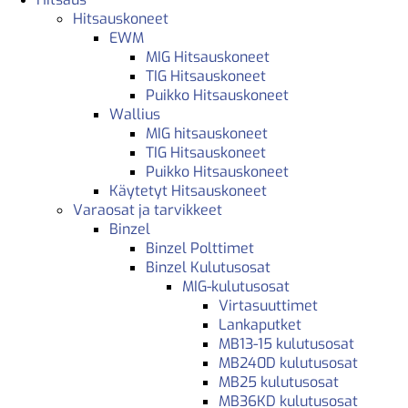
Hitsauskoneet
EWM
MIG Hitsauskoneet
TIG Hitsauskoneet
Puikko Hitsauskoneet
Wallius
MIG hitsauskoneet
TIG Hitsauskoneet
Puikko Hitsauskoneet
Käytetyt Hitsauskoneet
Varaosat ja tarvikkeet
Binzel
Binzel Polttimet
Binzel Kulutusosat
MIG-kulutusosat
Virtasuuttimet
Lankaputket
MB13-15 kulutusosat
MB240D kulutusosat
MB25 kulutusosat
MB36KD kulutusosat