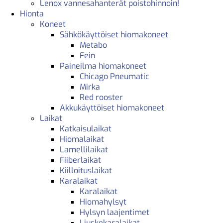
Lenox vannesahanterät poistohinnoin!
Hionta
Koneet
Sähkökäyttöiset hiomakoneet
Metabo
Fein
Paineilma hiomakoneet
Chicago Pneumatic
Mirka
Red rooster
Akkukäyttöiset hiomakoneet
Laikat
Katkaisulaikat
Hiomalaikat
Lamellilaikat
Fiiberlaikat
Kiilloituslaikat
Karalaikat
Karalaikat
Hiomahylsyt
Hylsyn laajentimet
Liuskekaralaikat