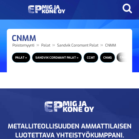
CNMM
»
»
»
Poistomyynti
Palat
Sandvik Coromant Palat
CNMM
CNMM
PALAT »
SANDVIK COROMANT PALAT »
CCMT
CNMG
METALLITEOLLISUUDEN AMMATTILAISEN
LUOTETTAVA YHTEISTYÖKUMPPANI.