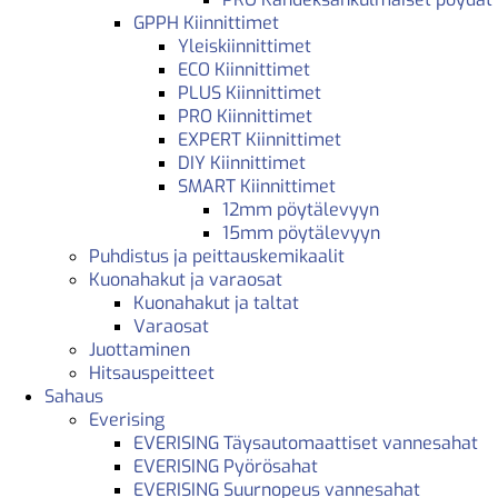
GPPH Kiinnittimet
Yleiskiinnittimet
ECO Kiinnittimet
PLUS Kiinnittimet
PRO Kiinnittimet
EXPERT Kiinnittimet
DIY Kiinnittimet
SMART Kiinnittimet
12mm pöytälevyyn
15mm pöytälevyyn
Puhdistus ja peittauskemikaalit
Kuonahakut ja varaosat
Kuonahakut ja taltat
Varaosat
Juottaminen
Hitsauspeitteet
Sahaus
Everising
EVERISING Täysautomaattiset vannesahat
EVERISING Pyörösahat
EVERISING Suurnopeus vannesahat