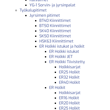
YG-1 Sorvin- ja jyrsinpalat
Työkalupitimet
Jyrsimen pitimet
BT40 Kiinnittimet
BT50 Kiinnittimet
SK40 Kiinnittimet
SK50 Kiinnittimet
HSK63 Kiinnittimet
ER Holkki istukat ja holkit
ER Holkki istukat
ER Holkki JET
ER Holkki Tiivistetty
Holkkisarjat
ER25 Holkit
ER32 Holkit
ER40 Holkit
ER Holkit
Holkkisarjat
ER16 Holkit
ER20 Holkit
ER25 Holkit