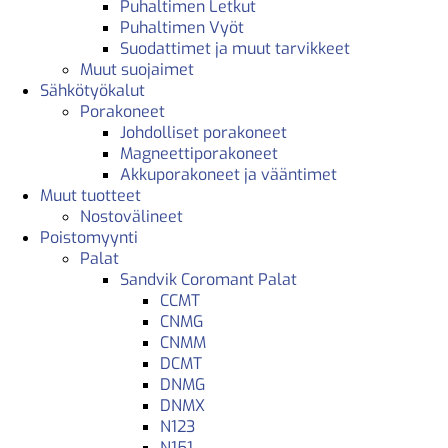
Puhaltimen Letkut
Puhaltimen Vyöt
Suodattimet ja muut tarvikkeet
Muut suojaimet
Sähkötyökalut
Porakoneet
Johdolliset porakoneet
Magneettiporakoneet
Akkuporakoneet ja vääntimet
Muut tuotteet
Nostovälineet
Poistomyynti
Palat
Sandvik Coromant Palat
CCMT
CNMG
CNMM
DCMT
DNMG
DNMX
N123
N151