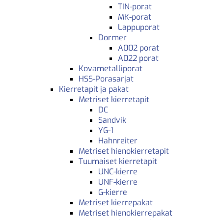
TIN-porat
MK-porat
Lappuporat
Dormer
A002 porat
A022 porat
Kovametalliporat
HSS-Porasarjat
Kierretapit ja pakat
Metriset kierretapit
DC
Sandvik
YG-1
Hahnreiter
Metriset hienokierretapit
Tuumaiset kierretapit
UNC-kierre
UNF-kierre
G-kierre
Metriset kierrepakat
Metriset hienokierrepakat