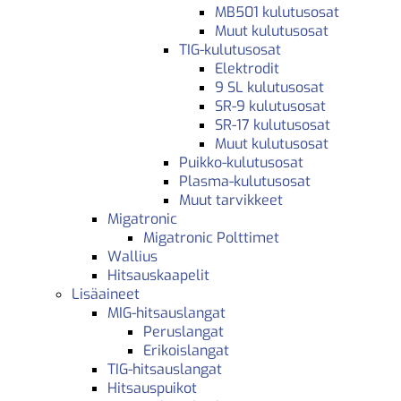
MB501 kulutusosat
Muut kulutusosat
TIG-kulutusosat
Elektrodit
9 SL kulutusosat
SR-9 kulutusosat
SR-17 kulutusosat
Muut kulutusosat
Puikko-kulutusosat
Plasma-kulutusosat
Muut tarvikkeet
Migatronic
Migatronic Polttimet
Wallius
Hitsauskaapelit
Lisäaineet
MIG-hitsauslangat
Peruslangat
Erikoislangat
TIG-hitsauslangat
Hitsauspuikot