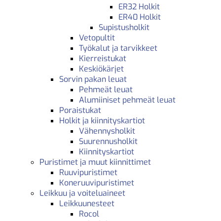
ER32 Holkit
ER40 Holkit
Supistusholkit
Vetopultit
Työkalut ja tarvikkeet
Kierreistukat
Keskiökärjet
Sorvin pakan leuat
Pehmeät leuat
Alumiiniset pehmeät leuat
Poraistukat
Holkit ja kiinnityskartiot
Vähennysholkit
Suurennusholkit
Kiinnityskartiot
Puristimet ja muut kiinnittimet
Ruuvipuristimet
Koneruuvipuristimet
Leikkuu ja voiteluaineet
Leikkuunesteet
Rocol