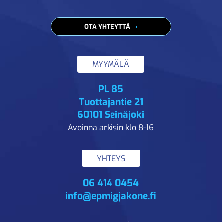
OTA YHTEYTTÄ
MYYMÄLÄ
PL 85
Tuottajantie 21
60101 Seinäjoki
Avoinna arkisin klo 8-16
YHTEYS
06 414 0454
info@epmigjakone.fi