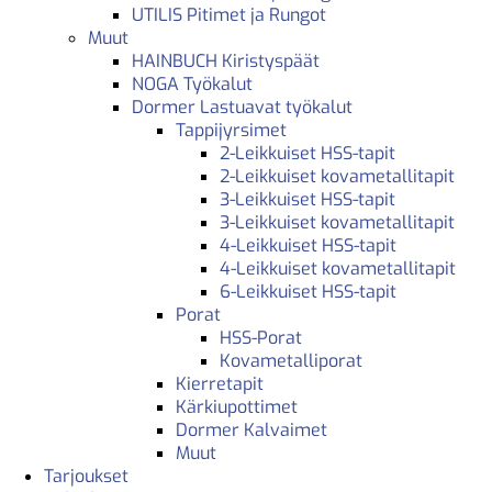
UTILIS Pitimet ja Rungot
Muut
HAINBUCH Kiristyspäät
NOGA Työkalut
Dormer Lastuavat työkalut
Tappijyrsimet
2-Leikkuiset HSS-tapit
2-Leikkuiset kovametallitapit
3-Leikkuiset HSS-tapit
3-Leikkuiset kovametallitapit
4-Leikkuiset HSS-tapit
4-Leikkuiset kovametallitapit
6-Leikkuiset HSS-tapit
Porat
HSS-Porat
Kovametalliporat
Kierretapit
Kärkiupottimet
Dormer Kalvaimet
Muut
Tarjoukset