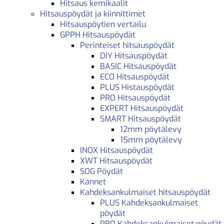
Hitsaus kemikaalit
Hitsauspöydät ja kiinnittimet
Hitsauspöytien vertailu
GPPH Hitsauspöydät
Perinteiset hitsauspöydät
DIY Hitsauspöydät
BASIC Hitsauspöydät
ECO Hitsauspöydät
PLUS Histauspöydät
PRO Hitsauspöydät
EXPERT Hitsauspöydät
SMART Hitsauspöydät
12mm pöytälevy
15mm pöytälevy
INOX Hitsauspöydät
XWT Hitsauspöydät
SOG Pöydät
Kannet
Kahdeksankulmaiset hitsauspöydät
PLUS Kahdeksankulmaiset
pöydät
PRO Kahdeksankulmaiset pöydät