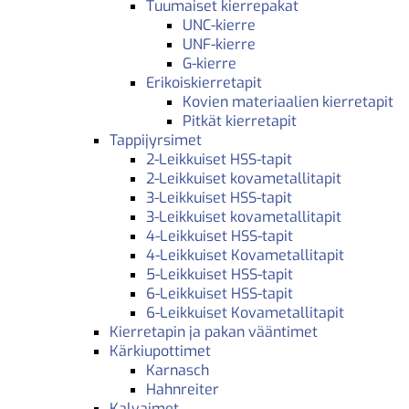
Tuumaiset kierrepakat
UNC-kierre
UNF-kierre
G-kierre
Erikoiskierretapit
Kovien materiaalien kierretapit
Pitkät kierretapit
Tappijyrsimet
2-Leikkuiset HSS-tapit
2-Leikkuiset kovametallitapit
3-Leikkuiset HSS-tapit
3-Leikkuiset kovametallitapit
4-Leikkuiset HSS-tapit
4-Leikkuiset Kovametallitapit
5-Leikkuiset HSS-tapit
6-Leikkuiset HSS-tapit
6-Leikkuiset Kovametallitapit
Kierretapin ja pakan vääntimet
Kärkiupottimet
Karnasch
Hahnreiter
Kalvaimet