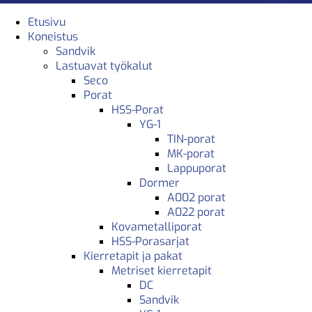
Etusivu
Koneistus
Sandvik
Lastuavat työkalut
Seco
Porat
HSS-Porat
YG-1
TIN-porat
MK-porat
Lappuporat
Dormer
A002 porat
A022 porat
Kovametalliporat
HSS-Porasarjat
Kierretapit ja pakat
Metriset kierretapit
DC
Sandvik