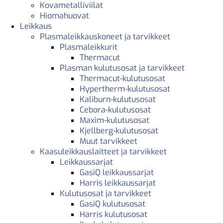
Kovametalliviilat
Hiomahuovat
Leikkaus
Plasmaleikkauskoneet ja tarvikkeet
Plasmaleikkurit
Thermacut
Plasman kulutusosat ja tarvikkeet
Thermacut-kulutusosat
Hypertherm-kulutusosat
Kaliburn-kulutusosat
Cebora-kulutusosat
Maxim-kulutusosat
Kjellberg-kulutusosat
Muut tarvikkeet
Kaasuleikkauslaitteet ja tarvikkeet
Leikkaussarjat
GasiQ leikkaussarjat
Harris leikkaussarjat
Kulutusosat ja tarvikkeet
GasiQ kulutusosat
Harris kulutusosat