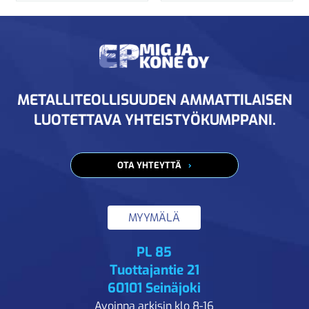
METALLITEOLLISUUDEN AMMATTILAISEN
LUOTETTAVA YHTEISTYÖKUMPPANI.
OTA YHTEYTTÄ
MYYMÄLÄ
PL 85
Tuottajantie 21
60101 Seinäjoki
Avoinna arkisin klo 8-16