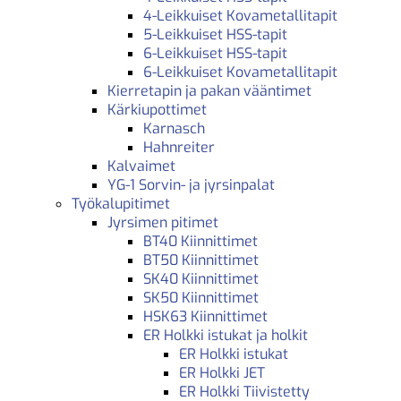
4-Leikkuiset Kovametallitapit
5-Leikkuiset HSS-tapit
6-Leikkuiset HSS-tapit
6-Leikkuiset Kovametallitapit
Kierretapin ja pakan vääntimet
Kärkiupottimet
Karnasch
Hahnreiter
Kalvaimet
YG-1 Sorvin- ja jyrsinpalat
Työkalupitimet
Jyrsimen pitimet
BT40 Kiinnittimet
BT50 Kiinnittimet
SK40 Kiinnittimet
SK50 Kiinnittimet
HSK63 Kiinnittimet
ER Holkki istukat ja holkit
ER Holkki istukat
ER Holkki JET
ER Holkki Tiivistetty