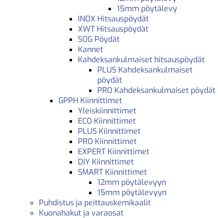
15mm pöytälevy
INOX Hitsauspöydät
XWT Hitsauspöydät
SOG Pöydät
Kannet
Kahdeksankulmaiset hitsauspöydät
PLUS Kahdeksankulmaiset
pöydät
PRO Kahdeksankulmaiset pöydät
GPPH Kiinnittimet
Yleiskiinnittimet
ECO Kiinnittimet
PLUS Kiinnittimet
PRO Kiinnittimet
EXPERT Kiinnittimet
DIY Kiinnittimet
SMART Kiinnittimet
12mm pöytälevyyn
15mm pöytälevyyn
Puhdistus ja peittauskemikaalit
Kuonahakut ja varaosat