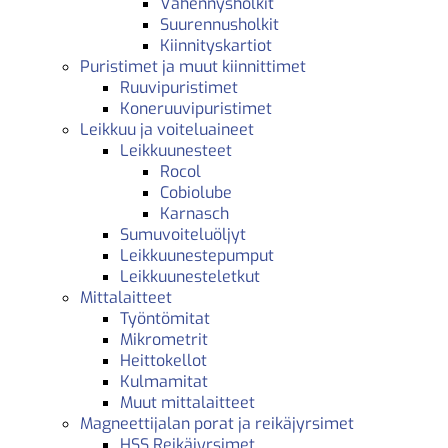
Vähennysholkit
Suurennusholkit
Kiinnityskartiot
Puristimet ja muut kiinnittimet
Ruuvipuristimet
Koneruuvipuristimet
Leikkuu ja voiteluaineet
Leikkuunesteet
Rocol
Cobiolube
Karnasch
Sumuvoiteluöljyt
Leikkuunestepumput
Leikkuunesteletkut
Mittalaitteet
Työntömitat
Mikrometrit
Heittokellot
Kulmamitat
Muut mittalaitteet
Magneettijalan porat ja reikäjyrsimet
HSS Reikäjyrsimet