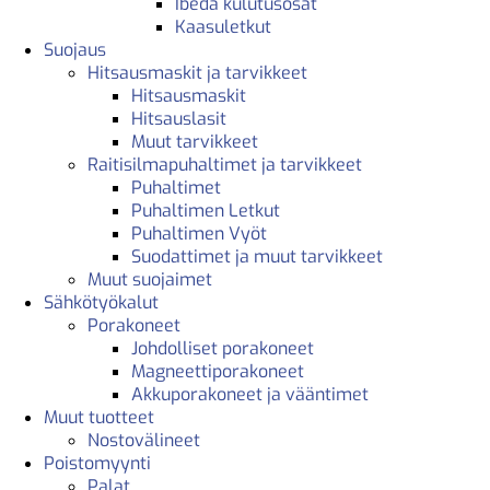
Ibeda kulutusosat
Kaasuletkut
Suojaus
Hitsausmaskit ja tarvikkeet
Hitsausmaskit
Hitsauslasit
Muut tarvikkeet
Raitisilmapuhaltimet ja tarvikkeet
Puhaltimet
Puhaltimen Letkut
Puhaltimen Vyöt
Suodattimet ja muut tarvikkeet
Muut suojaimet
Sähkötyökalut
Porakoneet
Johdolliset porakoneet
Magneettiporakoneet
Akkuporakoneet ja vääntimet
Muut tuotteet
Nostovälineet
Poistomyynti
Palat