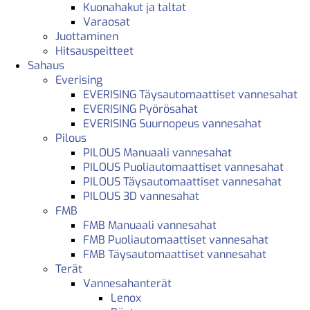
Kuonahakut ja taltat
Varaosat
Juottaminen
Hitsauspeitteet
Sahaus
Everising
EVERISING Täysautomaattiset vannesahat
EVERISING Pyörösahat
EVERISING Suurnopeus vannesahat
Pilous
PILOUS Manuaali vannesahat
PILOUS Puoliautomaattiset vannesahat
PILOUS Täysautomaattiset vannesahat
PILOUS 3D vannesahat
FMB
FMB Manuaali vannesahat
FMB Puoliautomaattiset vannesahat
FMB Täysautomaattiset vannesahat
Terät
Vannesahanterät
Lenox