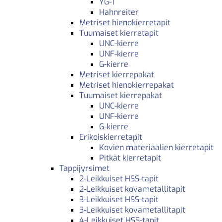
YG-1
Hahnreiter
Metriset hienokierretapit
Tuumaiset kierretapit
UNC-kierre
UNF-kierre
G-kierre
Metriset kierrepakat
Metriset hienokierrepakat
Tuumaiset kierrepakat
UNC-kierre
UNF-kierre
G-kierre
Erikoiskierretapit
Kovien materiaalien kierretapit
Pitkät kierretapit
Tappijyrsimet
2-Leikkuiset HSS-tapit
2-Leikkuiset kovametallitapit
3-Leikkuiset HSS-tapit
3-Leikkuiset kovametallitapit
4-Leikkuiset HSS-tapit