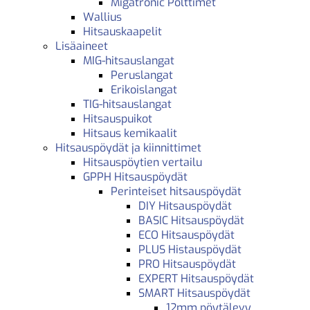
Migatronic Polttimet
Wallius
Hitsauskaapelit
Lisäaineet
MIG-hitsauslangat
Peruslangat
Erikoislangat
TIG-hitsauslangat
Hitsauspuikot
Hitsaus kemikaalit
Hitsauspöydät ja kiinnittimet
Hitsauspöytien vertailu
GPPH Hitsauspöydät
Perinteiset hitsauspöydät
DIY Hitsauspöydät
BASIC Hitsauspöydät
ECO Hitsauspöydät
PLUS Histauspöydät
PRO Hitsauspöydät
EXPERT Hitsauspöydät
SMART Hitsauspöydät
12mm pöytälevy