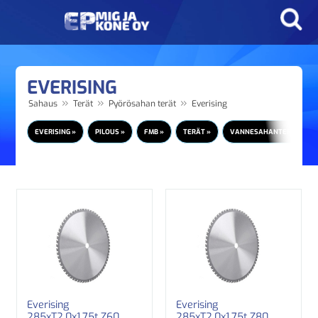
EVERISING
»
»
»
Sahaus
Terät
Pyörösahan terät
Everising
EVERISING »
PILOUS »
FMB »
TERÄT »
VANNESAHANTERÄT »
Everising
Everising
285xT2.0x1.75t Z60
285xT2.0x1.75t Z80