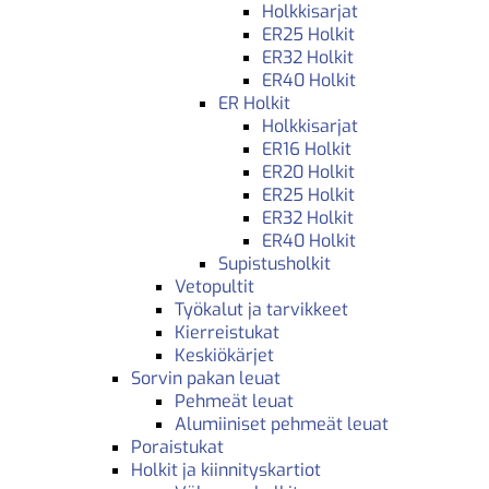
Holkkisarjat
ER25 Holkit
ER32 Holkit
ER40 Holkit
ER Holkit
Holkkisarjat
ER16 Holkit
ER20 Holkit
ER25 Holkit
ER32 Holkit
ER40 Holkit
Supistusholkit
Vetopultit
Työkalut ja tarvikkeet
Kierreistukat
Keskiökärjet
Sorvin pakan leuat
Pehmeät leuat
Alumiiniset pehmeät leuat
Poraistukat
Holkit ja kiinnityskartiot