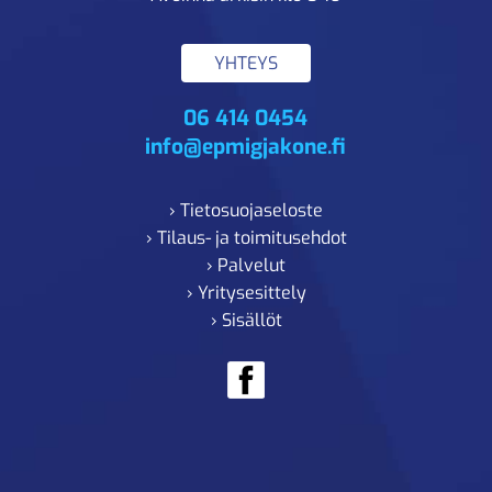
YHTEYS
06 414 0454
info@epmigjakone.fi
› Tietosuojaseloste
› Tilaus- ja toimitusehdot
› Palvelut
› Yritysesittely
› Sisällöt