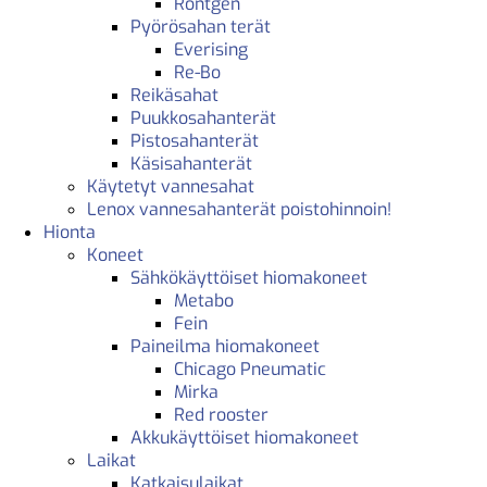
Röntgen
Pyörösahan terät
Everising
Re-Bo
Reikäsahat
Puukkosahanterät
Pistosahanterät
Käsisahanterät
Käytetyt vannesahat
Lenox vannesahanterät poistohinnoin!
Hionta
Koneet
Sähkökäyttöiset hiomakoneet
Metabo
Fein
Paineilma hiomakoneet
Chicago Pneumatic
Mirka
Red rooster
Akkukäyttöiset hiomakoneet
Laikat
Katkaisulaikat