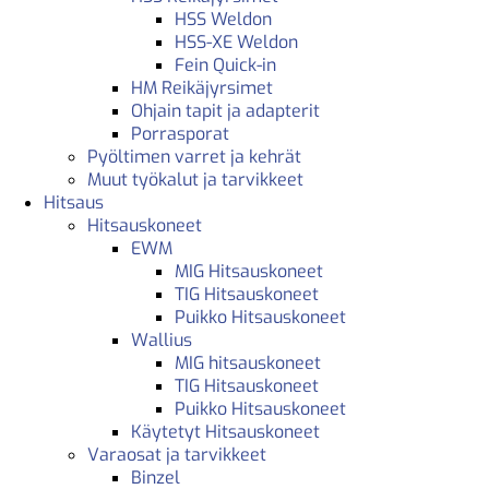
HSS Weldon
HSS-XE Weldon
Fein Quick-in
HM Reikäjyrsimet
Ohjain tapit ja adapterit
Porrasporat
Pyöltimen varret ja kehrät
Muut työkalut ja tarvikkeet
Hitsaus
Hitsauskoneet
EWM
MIG Hitsauskoneet
TIG Hitsauskoneet
Puikko Hitsauskoneet
Wallius
MIG hitsauskoneet
TIG Hitsauskoneet
Puikko Hitsauskoneet
Käytetyt Hitsauskoneet
Varaosat ja tarvikkeet
Binzel