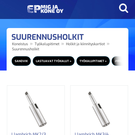
SUURENNUSHOLKIT
»
»
»
Koneistus
Työkalupitimet
Holkit ja kiinnityskartiot
Suurennusholkit
SANDVIK
LASTUAVAT TYÖKALUT »
TYÖKALUPITIMET »
JYRSIMEN PIT
Llambrich MK2/3
Llambrich MK3/4