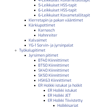
4-Leikkuiset Kovametallitapit
5-Leikkuiset HSS-tapit
6-Leikkuiset HSS-tapit
6-Leikkuiset Kovametallitapit
Kierretapin ja pakan vääntimet
Kärkiupottimet
Karnasch
Hahnreiter
Kalvaimet
YG-1 Sorvin- ja jyrsinpalat
Työkalupitimet
Jyrsimen pitimet
BT40 Kiinnittimet
BT50 Kiinnittimet
SK40 Kiinnittimet
SK50 Kiinnittimet
HSK63 Kiinnittimet
ER Holkki istukat ja holkit
ER Holkki istukat
ER Holkki JET
ER Holkki Tiivistetty
Holkkisarjat