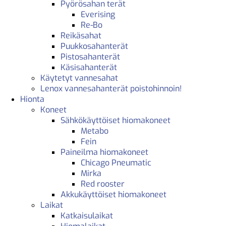
Pyörösahan terät
Everising
Re-Bo
Reikäsahat
Puukkosahanterät
Pistosahanterät
Käsisahanterät
Käytetyt vannesahat
Lenox vannesahanterät poistohinnoin!
Hionta
Koneet
Sähkökäyttöiset hiomakoneet
Metabo
Fein
Paineilma hiomakoneet
Chicago Pneumatic
Mirka
Red rooster
Akkukäyttöiset hiomakoneet
Laikat
Katkaisulaikat