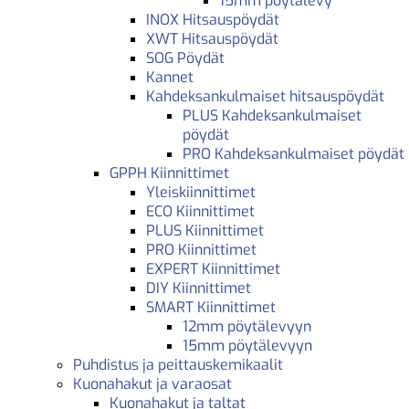
15mm pöytälevy
INOX Hitsauspöydät
XWT Hitsauspöydät
SOG Pöydät
Kannet
Kahdeksankulmaiset hitsauspöydät
PLUS Kahdeksankulmaiset
pöydät
PRO Kahdeksankulmaiset pöydät
GPPH Kiinnittimet
Yleiskiinnittimet
ECO Kiinnittimet
PLUS Kiinnittimet
PRO Kiinnittimet
EXPERT Kiinnittimet
DIY Kiinnittimet
SMART Kiinnittimet
12mm pöytälevyyn
15mm pöytälevyyn
Puhdistus ja peittauskemikaalit
Kuonahakut ja varaosat
Kuonahakut ja taltat