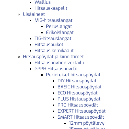
Wallius
Hitsauskaapelit
Lisäaineet
MIG-hitsauslangat
Peruslangat
Erikoislangat
TIG-hitsauslangat
Hitsauspuikot
Hitsaus kemikaalit
Hitsauspöydät ja kiinnittimet
Hitsauspöytien vertailu
GPPH Hitsauspöydät
Perinteiset hitsauspöydät
DIY Hitsauspöydät
BASIC Hitsauspöydät
ECO Hitsauspöydät
PLUS Histauspöydät
PRO Hitsauspöydät
EXPERT Hitsauspöydät
SMART Hitsauspöydät
12mm pöytälevy