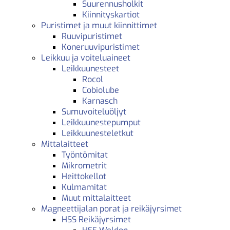
Suurennusholkit
Kiinnityskartiot
Puristimet ja muut kiinnittimet
Ruuvipuristimet
Koneruuvipuristimet
Leikkuu ja voiteluaineet
Leikkuunesteet
Rocol
Cobiolube
Karnasch
Sumuvoiteluöljyt
Leikkuunestepumput
Leikkuunesteletkut
Mittalaitteet
Työntömitat
Mikrometrit
Heittokellot
Kulmamitat
Muut mittalaitteet
Magneettijalan porat ja reikäjyrsimet
HSS Reikäjyrsimet