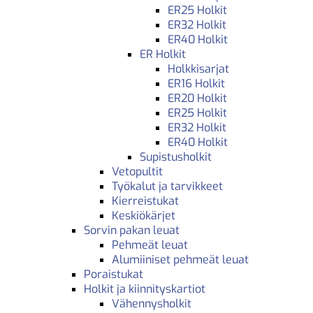
ER25 Holkit
ER32 Holkit
ER40 Holkit
ER Holkit
Holkkisarjat
ER16 Holkit
ER20 Holkit
ER25 Holkit
ER32 Holkit
ER40 Holkit
Supistusholkit
Vetopultit
Työkalut ja tarvikkeet
Kierreistukat
Keskiökärjet
Sorvin pakan leuat
Pehmeät leuat
Alumiiniset pehmeät leuat
Poraistukat
Holkit ja kiinnityskartiot
Vähennysholkit