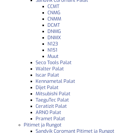
Sandvik Coromant Palat
CCMT
CNMG
CNMM
DCMT
DNMG
DNMX
N123
N151
Muut
Seco Tools Palat
Walter Palat
Iscar Palat
Kennametal Palat
Dijet Palat
Mitsubishi Palat
TaeguTec Palat
Ceratizit Palat
ARNO Palat
Pramet Palat
Pitimet ja Rungot
Sandvik Coromant Pitimet ja Rungot