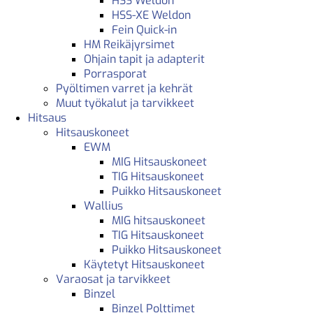
HSS Weldon
HSS-XE Weldon
Fein Quick-in
HM Reikäjyrsimet
Ohjain tapit ja adapterit
Porrasporat
Pyöltimen varret ja kehrät
Muut työkalut ja tarvikkeet
Hitsaus
Hitsauskoneet
EWM
MIG Hitsauskoneet
TIG Hitsauskoneet
Puikko Hitsauskoneet
Wallius
MIG hitsauskoneet
TIG Hitsauskoneet
Puikko Hitsauskoneet
Käytetyt Hitsauskoneet
Varaosat ja tarvikkeet
Binzel
Binzel Polttimet