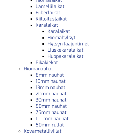
Hiomalaikat
Lamellilaikat
Fiiberlaikat
Kiilloituslaikat
Karalaikat
Karalaikat
Hiomahylsyt
Hylsyn laajentimet
Liuskekaralaikat
Huopakaralaikat
Pikakiekot
Hiomanauhat
8mm nauhat
10mm nauhat
13mm nauhat
20mm nauhat
30mm nauhat
50mm nauhat
75mm nauhat
100mm nauhat
50mm rullat
Kovametalliviilat