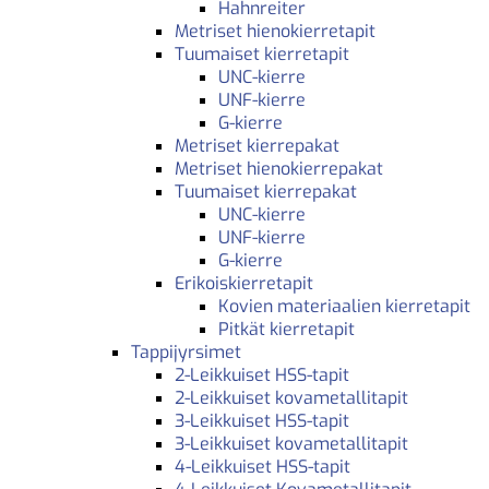
Hahnreiter
Metriset hienokierretapit
Tuumaiset kierretapit
UNC-kierre
UNF-kierre
G-kierre
Metriset kierrepakat
Metriset hienokierrepakat
Tuumaiset kierrepakat
UNC-kierre
UNF-kierre
G-kierre
Erikoiskierretapit
Kovien materiaalien kierretapit
Pitkät kierretapit
Tappijyrsimet
2-Leikkuiset HSS-tapit
2-Leikkuiset kovametallitapit
3-Leikkuiset HSS-tapit
3-Leikkuiset kovametallitapit
4-Leikkuiset HSS-tapit