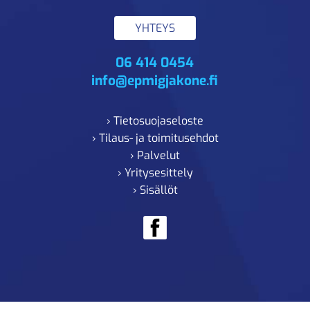
YHTEYS
06 414 0454
info@epmigjakone.fi
› Tietosuojaseloste
› Tilaus- ja toimitusehdot
› Palvelut
› Yritysesittely
› Sisällöt