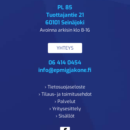
PL 85
Tuottajantie 21
60101 Seinäjoki
Avoinna arkisin klo 8-16
YHTEYS
06 414 0454
info@epmigjakone.fi
› Tietosuojaseloste
› Tilaus- ja toimitusehdot
› Palvelut
› Yritysesittely
› Sisällöt