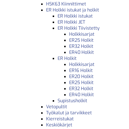
HSK63 Kiinnittimet
ER Holkki istukat ja holkit
ER Holkki istukat
ER Holkki JET
ER Holkki Tiivistetty
Holkkisarjat
ER25 Holkit
ER32 Holkit
ER40 Holkit
ER Holkit
Holkkisarjat
ER16 Holkit
ER20 Holkit
ER25 Holkit
ER32 Holkit
ER40 Holkit
Supistusholkit
Vetopultit
Työkalut ja tarvikkeet
Kierreistukat
Keskiökärjet