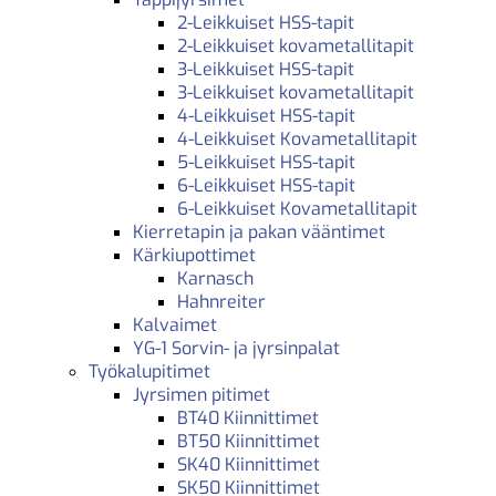
2-Leikkuiset HSS-tapit
2-Leikkuiset kovametallitapit
3-Leikkuiset HSS-tapit
3-Leikkuiset kovametallitapit
4-Leikkuiset HSS-tapit
4-Leikkuiset Kovametallitapit
5-Leikkuiset HSS-tapit
6-Leikkuiset HSS-tapit
6-Leikkuiset Kovametallitapit
Kierretapin ja pakan vääntimet
Kärkiupottimet
Karnasch
Hahnreiter
Kalvaimet
YG-1 Sorvin- ja jyrsinpalat
Työkalupitimet
Jyrsimen pitimet
BT40 Kiinnittimet
BT50 Kiinnittimet
SK40 Kiinnittimet
SK50 Kiinnittimet