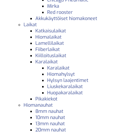
Mirka
Red rooster
Akkukäyttöiset hiomakoneet
Laikat
Katkaisulaikat
Hiomalaikat
Lamellilaikat
Fiiberlaikat
Kiilloituslaikat
Karalaikat
Karalaikat
Hiomahylsyt
Hylsyn laajentimet
Liuskekaralaikat
Huopakaralaikat
Pikakiekot
Hiomanauhat
8mm nauhat
10mm nauhat
13mm nauhat
20mm nauhat