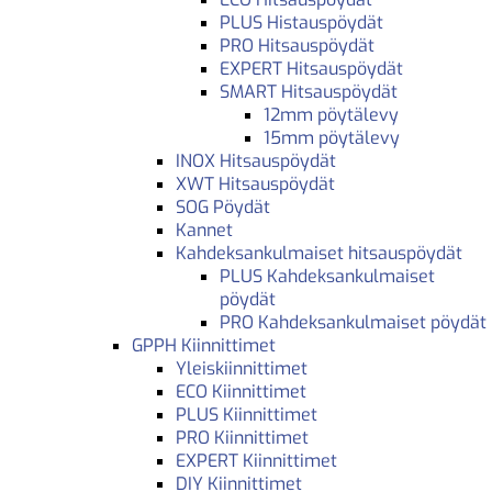
PLUS Histauspöydät
PRO Hitsauspöydät
EXPERT Hitsauspöydät
SMART Hitsauspöydät
12mm pöytälevy
15mm pöytälevy
INOX Hitsauspöydät
XWT Hitsauspöydät
SOG Pöydät
Kannet
Kahdeksankulmaiset hitsauspöydät
PLUS Kahdeksankulmaiset
pöydät
PRO Kahdeksankulmaiset pöydät
GPPH Kiinnittimet
Yleiskiinnittimet
ECO Kiinnittimet
PLUS Kiinnittimet
PRO Kiinnittimet
EXPERT Kiinnittimet
DIY Kiinnittimet