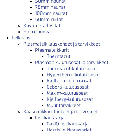
50mm nauhat
75mm nauhat
100mm nauhat
50mm rullat
Kovametalliviilat
Hiomahuovat
Leikkaus
Plasmaleikkauskoneet ja tarvikkeet
Plasmaleikkurit
Thermacut
Plasman kulutusosat ja tarvikkeet
Thermacut-kulutusosat
Hypertherm-kulutusosat
Kaliburn-kulutusosat
Cebora-kulutusosat
Maxim-kulutusosat
Kjellberg-kulutusosat
Muut tarvikkeet
Kaasuleikkauslaitteet ja tarvikkeet
Leikkaussarjat
GasiQ leikkaussarjat
Harris leikkaussarjat