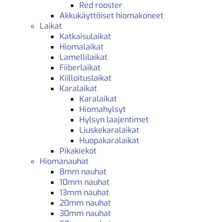
Red rooster
Akkukäyttöiset hiomakoneet
Laikat
Katkaisulaikat
Hiomalaikat
Lamellilaikat
Fiiberlaikat
Kiilloituslaikat
Karalaikat
Karalaikat
Hiomahylsyt
Hylsyn laajentimet
Liuskekaralaikat
Huopakaralaikat
Pikakiekot
Hiomanauhat
8mm nauhat
10mm nauhat
13mm nauhat
20mm nauhat
30mm nauhat