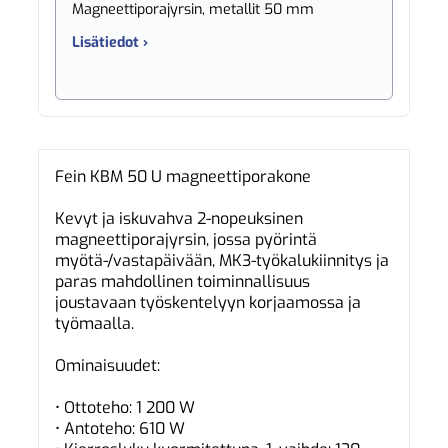
Magneettiporajyrsin, metallit 50 mm
Lisätiedot ›
Fein KBM 50 U magneettiporakone
Kevyt ja iskuvahva 2-nopeuksinen
magneettiporajyrsin, jossa pyörintä
myötä-/vastapäivään, MK3-työkalukiinnitys ja
paras mahdollinen toiminnallisuus
joustavaan työskentelyyn korjaamossa ja
työmaalla.
Ominaisuudet:
• Ottoteho: 1 200 W
• Antoteho: 610 W