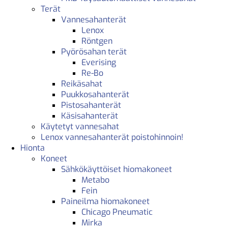
Terät
Vannesahanterät
Lenox
Röntgen
Pyörösahan terät
Everising
Re-Bo
Reikäsahat
Puukkosahanterät
Pistosahanterät
Käsisahanterät
Käytetyt vannesahat
Lenox vannesahanterät poistohinnoin!
Hionta
Koneet
Sähkökäyttöiset hiomakoneet
Metabo
Fein
Paineilma hiomakoneet
Chicago Pneumatic
Mirka