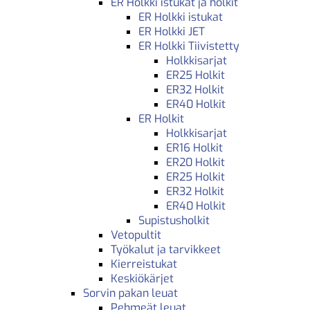
ER Holkki istukat ja holkit
ER Holkki istukat
ER Holkki JET
ER Holkki Tiivistetty
Holkkisarjat
ER25 Holkit
ER32 Holkit
ER40 Holkit
ER Holkit
Holkkisarjat
ER16 Holkit
ER20 Holkit
ER25 Holkit
ER32 Holkit
ER40 Holkit
Supistusholkit
Vetopultit
Työkalut ja tarvikkeet
Kierreistukat
Keskiökärjet
Sorvin pakan leuat
Pehmeät leuat