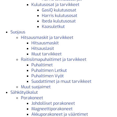
Kulutusosat ja tarvikkeet
GasiQ kulutusosat
Harris kulutusosat
Ibeda kulutusosat
Kaasuletkut
Suojaus
Hitsausmaskit ja tarvikkeet
Hitsausmaskit
Hitsauslasit
Muut tarvikkeet
Raitisilmapuhaltimet ja tarvikkeet
Puhaltimet
Puhaltimen Letkut
Puhaltimen Vyöt
Suodattimet ja muut tarvikkeet
Muut suojaimet
Sähkötyökalut
Porakoneet
Johdolliset porakoneet
Magneettiporakoneet
Akkuporakoneet ja vääntimet