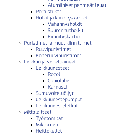
Alumiiniset pehmeät leuat
Poraistukat
Holkit ja kiinnityskartiot
Vähennysholkit
Suurennusholkit
Kiinnityskartiot
Puristimet ja muut kiinnittimet
Ruuvipuristimet
Koneruuvipuristimet
Leikkuu ja voiteluaineet
Leikkuunesteet
Rocol
Cobiolube
Karnasch
Sumuvoiteluöljyt
Leikkuunestepumput
Leikkuunesteletkut
Mittalaitteet
Työntömitat
Mikrometrit
Heittokellot