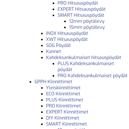
PRO Hitsauspöydät
EXPERT Hitsauspöydät
SMART Hitsauspöydät
12mm pöytälevy
15mm pöytälevy
INOX Hitsauspöydät
XWT Hitsauspöydät
SOG Pöydät
Kannet
Kahdeksankulmaiset hitsauspöydät
PLUS Kahdeksankulmaiset
pöydät
PRO Kahdeksankulmaiset pöydät
GPPH Kiinnittimet
Yleiskiinnittimet
ECO Kiinnittimet
PLUS Kiinnittimet
PRO Kiinnittimet
EXPERT Kiinnittimet
DIY Kiinnittimet
SMART Kiinnittimet