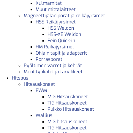
Kulmamitat
Muut mittalaitteet
Magneettijalan porat ja reikäjyrsimet
HSS Reikäjyrsimet
HSS Weldon
HSS-XE Weldon
Fein Quick-in
HM Reikäjyrsimet
Ohjain tapit ja adapterit
Porrasporat
Pyöltimen varret ja kehrät
Muut työkalut ja tarvikkeet
Hitsaus
Hitsauskoneet
EWM
MIG Hitsauskoneet
TIG Hitsauskoneet
Puikko Hitsauskoneet
Wallius
MIG hitsauskoneet
TIG Hitsauskoneet