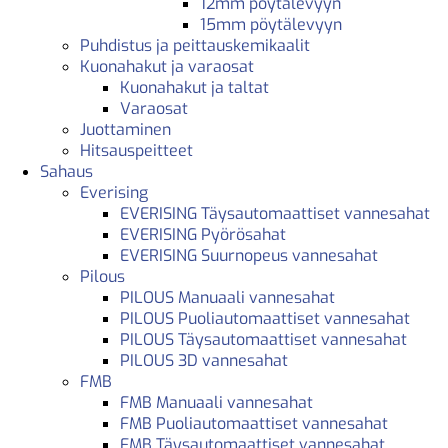
12mm pöytälevyyn
15mm pöytälevyyn
Puhdistus ja peittauskemikaalit
Kuonahakut ja varaosat
Kuonahakut ja taltat
Varaosat
Juottaminen
Hitsauspeitteet
Sahaus
Everising
EVERISING Täysautomaattiset vannesahat
EVERISING Pyörösahat
EVERISING Suurnopeus vannesahat
Pilous
PILOUS Manuaali vannesahat
PILOUS Puoliautomaattiset vannesahat
PILOUS Täysautomaattiset vannesahat
PILOUS 3D vannesahat
FMB
FMB Manuaali vannesahat
FMB Puoliautomaattiset vannesahat
FMB Täysautomaattiset vannesahat