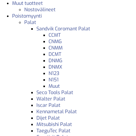
Muut tuotteet
Nostovälineet
Poistomyynti
Palat
Sandvik Coromant Palat
CCMT
CNMG
CNMM
DCMT
DNMG
DNMX
N123
N151
Muut
Seco Tools Palat
Walter Palat
Iscar Palat
Kennametal Palat
Dijet Palat
Mitsubishi Palat
TaeguTec Palat