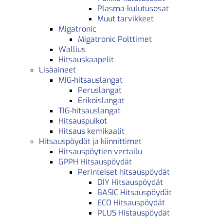
Plasma-kulutusosat
Muut tarvikkeet
Migatronic
Migatronic Polttimet
Wallius
Hitsauskaapelit
Lisäaineet
MIG-hitsauslangat
Peruslangat
Erikoislangat
TIG-hitsauslangat
Hitsauspuikot
Hitsaus kemikaalit
Hitsauspöydät ja kiinnittimet
Hitsauspöytien vertailu
GPPH Hitsauspöydät
Perinteiset hitsauspöydät
DIY Hitsauspöydät
BASIC Hitsauspöydät
ECO Hitsauspöydät
PLUS Histauspöydät