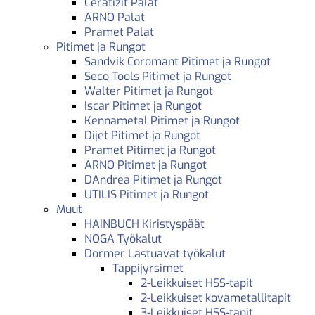
Ceratizit Palat
ARNO Palat
Pramet Palat
Pitimet ja Rungot
Sandvik Coromant Pitimet ja Rungot
Seco Tools Pitimet ja Rungot
Walter Pitimet ja Rungot
Iscar Pitimet ja Rungot
Kennametal Pitimet ja Rungot
Dijet Pitimet ja Rungot
Pramet Pitimet ja Rungot
ARNO Pitimet ja Rungot
DAndrea Pitimet ja Rungot
UTILIS Pitimet ja Rungot
Muut
HAINBUCH Kiristyspäät
NOGA Työkalut
Dormer Lastuavat työkalut
Tappijyrsimet
2-Leikkuiset HSS-tapit
2-Leikkuiset kovametallitapit
3-Leikkuiset HSS-tapit