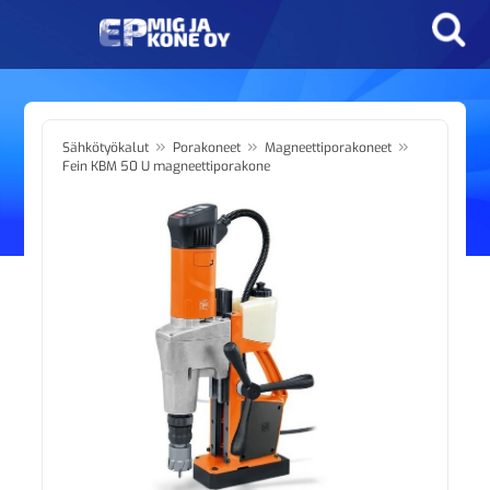
»
»
»
Sähkötyökalut
Porakoneet
Magneettiporakoneet
Fein KBM 50 U magneettiporakone