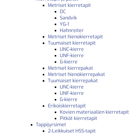
Metriset kierretapit
DC
Sandvik
YG-1
Hahnreiter
Metriset hienokierretapit
Tuumaiset kierretapit
UNC-kierre
UNF-kierre
G-kierre
Metriset kierrepakat
Metriset hienokierrepakat
Tuumaiset kierrepakat
UNC-kierre
UNF-kierre
G-kierre
Erikoiskierretapit
Kovien materiaalien kierretapit
Pitkät kierretapit
Tappijyrsimet
2-Leikkuiset HSS-tapit