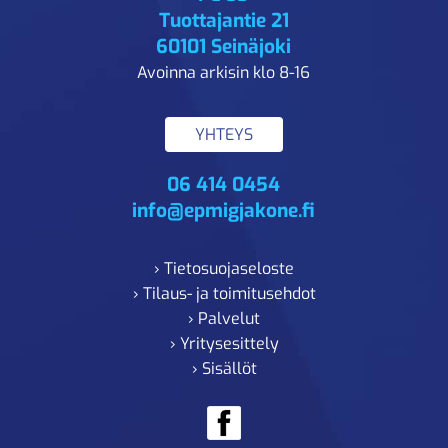
Tuottajantie 21
60101 Seinäjoki
Avoinna arkisin klo 8-16
YHTEYS
06 414 0454
info@epmigjakone.fi
› Tietosuojaseloste
› Tilaus- ja toimitusehdot
› Palvelut
› Yritysesittely
› Sisällöt