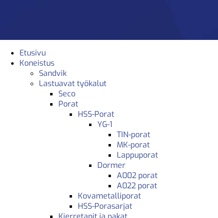
Etusivu
Koneistus
Sandvik
Lastuavat työkalut
Seco
Porat
HSS-Porat
YG-1
TIN-porat
MK-porat
Lappuporat
Dormer
A002 porat
A022 porat
Kovametalliporat
HSS-Porasarjat
Kierretapit ja pakat