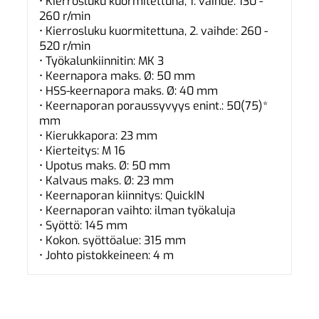
• Kierrosluku kuormitettuna, 1. vaihde: 130 -
260 r/min
• Kierrosluku kuormitettuna, 2. vaihde: 260 -
520 r/min
• Työkalunkiinnitin: MK 3
• Keernapora maks. Ø: 50 mm
• HSS-keernapora maks. Ø: 40 mm
• Keernaporan poraussyvyys enint.: 50(75)*
mm
• Kierukkapora: 23 mm
• Kierteitys: M 16
• Upotus maks. Ø: 50 mm
• Kalvaus maks. Ø: 23 mm
• Keernaporan kiinnitys: QuickIN
• Keernaporan vaihto: ilman työkaluja
• Syöttö: 145 mm
• Kokon. syöttöalue: 315 mm
• Johto pistokkeineen: 4 m