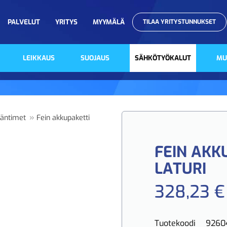
PALVELUT
YRITYS
MYYMÄLÄ
TILAA YRITYSTUNNUKSET
LEIKKAUS
SUOJAUS
SÄHKÖTYÖKALUT
MU
»
ääntimet
Fein akkupaketti
FEIN AKK
LATURI
328,23 €
Tuotekoodi
9260