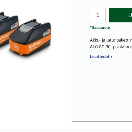
L
Tilaustuote
Akku- ja laturipaketti
ALG 80 BC -pikalataus
Lisätiedot ›