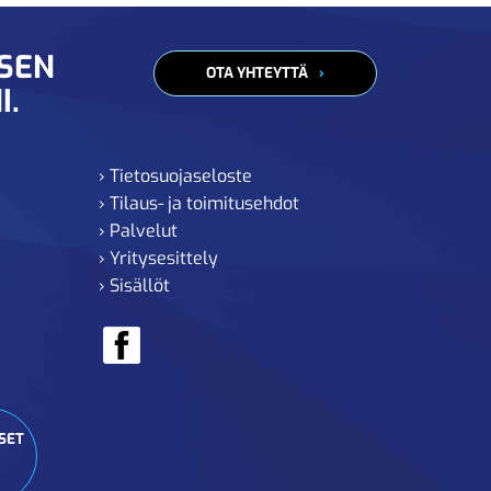
ISEN
OTA YHTEYTTÄ
I.
› Tietosuojaseloste
› Tilaus- ja toimitusehdot
› Palvelut
› Yritysesittely
› Sisällöt
SET