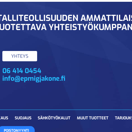
ALLITEOLLISUUDEN AMMATTILA
UOTETTAVA YHTEISTYÖKUMPPAN
YHTEYS
06 414 0454
info@epmigjakone.fi
KAUS
SUOJAUS
SÄHKÖTYÖKALUT
MUUT TUOTTEET
TARJOUK
POISTOMYYNTI