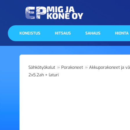
KONEISTUS
HITSAUS
SAHAUS
HIONTA
»
»
Sähkötyökalut
Porakoneet
Akkuporakoneet ja v
2x5.2ah + laturi