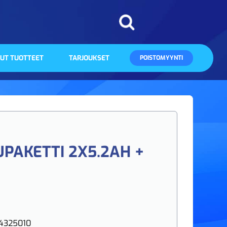
UT TUOTTEET
TARJOUKSET
POISTOMYYNTI
UPAKETTI 2X5.2AH +
4325010