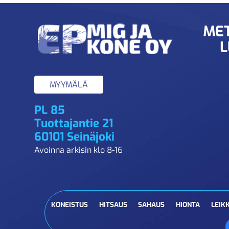
MET
L
MYYMÄLÄ
PL 85
Tuottajantie 21
60101 Seinäjoki
Avoinna arkisin klo 8-16
KONEISTUS
HITSAUS
SAHAUS
HIONTA
LEIK