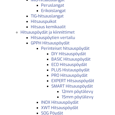
Peruslangat
Erikoislangat
TIG-hitsauslangat
Hitsauspuikot
Hitsaus kemikaalit
Hitsauspöydät ja kiinnittimet
Hitsauspöytien vertailu
GPPH Hitsauspöydät
Perinteiset hitsauspöydät
DIY Hitsauspöydät
BASIC Hitsauspöydät
ECO Hitsauspöydät
PLUS Histauspöydät
PRO Hitsauspöydät
EXPERT Hitsauspöydät
SMART Hitsauspöydät
12mm pöytälevy
15mm pöytälevy
INOX Hitsauspöydät
XWT Hitsauspöydät
SOG Pöydät