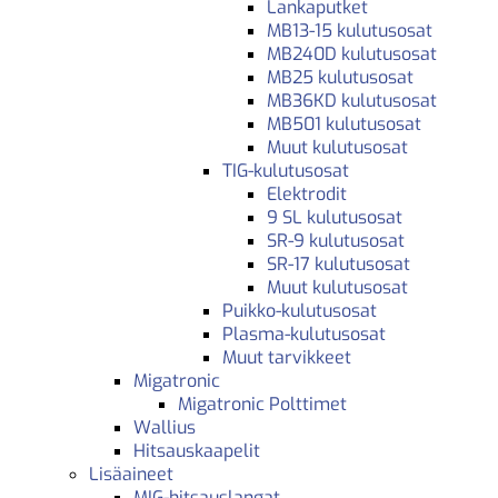
Lankaputket
MB13-15 kulutusosat
MB240D kulutusosat
MB25 kulutusosat
MB36KD kulutusosat
MB501 kulutusosat
Muut kulutusosat
TIG-kulutusosat
Elektrodit
9 SL kulutusosat
SR-9 kulutusosat
SR-17 kulutusosat
Muut kulutusosat
Puikko-kulutusosat
Plasma-kulutusosat
Muut tarvikkeet
Migatronic
Migatronic Polttimet
Wallius
Hitsauskaapelit
Lisäaineet
MIG-hitsauslangat