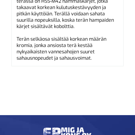
terässä on HSS-M42 hammaskärjet, jotka
takaavat korkean kulutuskestävyyden ja
pitkän käyttöiän. Terällä voidaan sahata
suurilla nopeuksilla, koska terän hampaiden
kärjet sisältävät kobolttia.
Terän selkäosa sisältää korkean määrän
kromia, jonka ansiosta terä kestää
nykyaikaisten vannesahojen suuret
sahausnopeudet ja sahausvoimat.