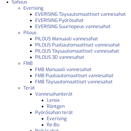
Sahaus
Everising
EVERISING Täysautomaattiset vannesahat
EVERISING Pyörösahat
EVERISING Suurnopeus vannesahat
Pilous
PILOUS Manuaali vannesahat
PILOUS Puoliautomaattiset vannesahat
PILOUS Täysautomaattiset vannesahat
PILOUS 3D vannesahat
FMB
FMB Manuaali vannesahat
FMB Puoliautomaattiset vannesahat
FMB Täysautomaattiset vannesahat
Terät
Vannesahanterät
Lenox
Röntgen
Pyörösahan terät
Everising
Re-Bo
Reikäsahat