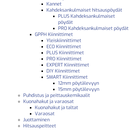
Kannet
Kahdeksankulmaiset hitsauspöydät
PLUS Kahdeksankulmaiset
pöydät
PRO Kahdeksankulmaiset pöydät
GPPH Kiinnittimet
Yleiskiinnittimet
ECO Kiinnittimet
PLUS Kiinnittimet
PRO Kiinnittimet
EXPERT Kiinnittimet
DIY Kiinnittimet
SMART Kiinnittimet
12mm pöytälevyyn
15mm pöytälevyyn
Puhdistus ja peittauskemikaalit
Kuonahakut ja varaosat
Kuonahakut ja taltat
Varaosat
Juottaminen
Hitsauspeitteet