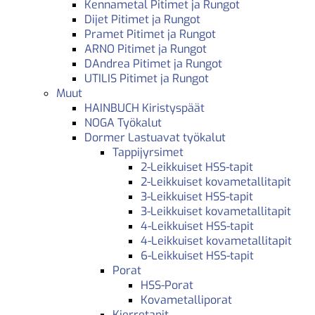
Kennametal Pitimet ja Rungot
Dijet Pitimet ja Rungot
Pramet Pitimet ja Rungot
ARNO Pitimet ja Rungot
DAndrea Pitimet ja Rungot
UTILIS Pitimet ja Rungot
Muut
HAINBUCH Kiristyspäät
NOGA Työkalut
Dormer Lastuavat työkalut
Tappijyrsimet
2-Leikkuiset HSS-tapit
2-Leikkuiset kovametallitapit
3-Leikkuiset HSS-tapit
3-Leikkuiset kovametallitapit
4-Leikkuiset HSS-tapit
4-Leikkuiset kovametallitapit
6-Leikkuiset HSS-tapit
Porat
HSS-Porat
Kovametalliporat
Kierretapit