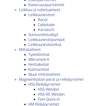
Koneruuvipuristimet
Leikkuu ja voiteluaineet
Leikkuunesteet
Rocol
Cobiolube
Karnasch
Sumuvoiteluöljyt
Leikkuunestepumput
Leikkuunesteletkut
Mittalaitteet
Työntömitat
Mikrometrit
Heittokellot
Kulmamitat
Muut mittalaitteet
Magneettijalan porat ja reikäjyrsimet
HSS Reikäjyrsimet
HSS Weldon
HSS-XE Weldon
Fein Quick-in
HM Reikäjyrsimet