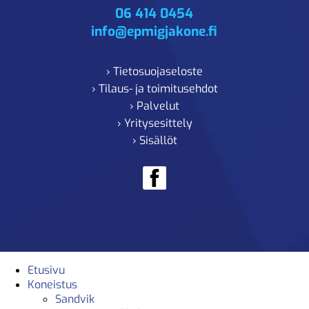
06 414 0454
info@epmigjakone.fi
› Tietosuojaseloste
› Tilaus- ja toimitusehdot
› Palvelut
› Yritysesittely
› Sisällöt
Etusivu
Koneistus
Sandvik