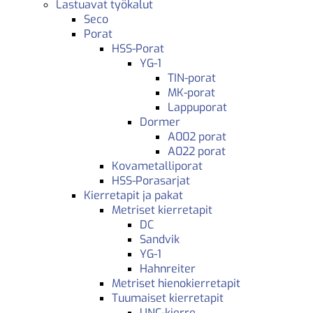
Lastuavat työkalut
Seco
Porat
HSS-Porat
YG-1
TIN-porat
MK-porat
Lappuporat
Dormer
A002 porat
A022 porat
Kovametalliporat
HSS-Porasarjat
Kierretapit ja pakat
Metriset kierretapit
DC
Sandvik
YG-1
Hahnreiter
Metriset hienokierretapit
Tuumaiset kierretapit
UNC-kierre