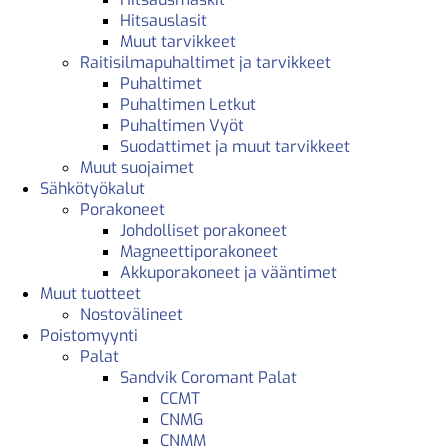
Hitsauslasit
Muut tarvikkeet
Raitisilmapuhaltimet ja tarvikkeet
Puhaltimet
Puhaltimen Letkut
Puhaltimen Vyöt
Suodattimet ja muut tarvikkeet
Muut suojaimet
Sähkötyökalut
Porakoneet
Johdolliset porakoneet
Magneettiporakoneet
Akkuporakoneet ja vääntimet
Muut tuotteet
Nostovälineet
Poistomyynti
Palat
Sandvik Coromant Palat
CCMT
CNMG
CNMM