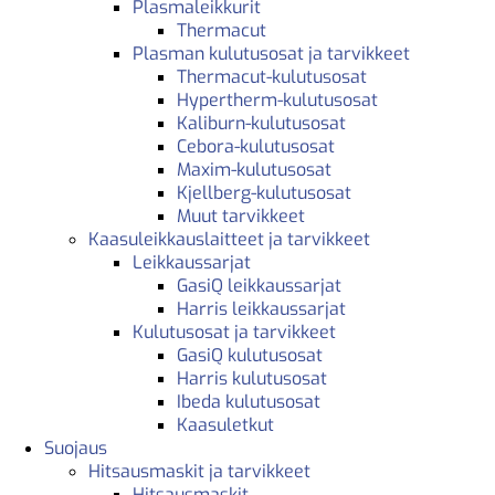
Plasmaleikkurit
Thermacut
Plasman kulutusosat ja tarvikkeet
Thermacut-kulutusosat
Hypertherm-kulutusosat
Kaliburn-kulutusosat
Cebora-kulutusosat
Maxim-kulutusosat
Kjellberg-kulutusosat
Muut tarvikkeet
Kaasuleikkauslaitteet ja tarvikkeet
Leikkaussarjat
GasiQ leikkaussarjat
Harris leikkaussarjat
Kulutusosat ja tarvikkeet
GasiQ kulutusosat
Harris kulutusosat
Ibeda kulutusosat
Kaasuletkut
Suojaus
Hitsausmaskit ja tarvikkeet
Hitsausmaskit