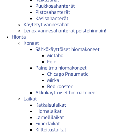
Puukkosahanterät
Pistosahanterät
Käsisahanterät
Käytetyt vannesahat
Lenox vannesahanterät poistohinnoin!
Hionta
Koneet
Sähkökäyttöiset hiomakoneet
Metabo
Fein
Paineilma hiomakoneet
Chicago Pneumatic
Mirka
Red rooster
Akkukäyttöiset hiomakoneet
Laikat
Katkaisulaikat
Hiomalaikat
Lamellilaikat
Fiiberlaikat
Kiilloituslaikat