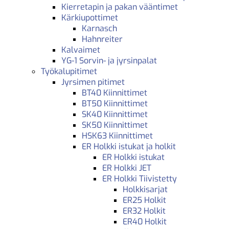
Kierretapin ja pakan vääntimet
Kärkiupottimet
Karnasch
Hahnreiter
Kalvaimet
YG-1 Sorvin- ja jyrsinpalat
Työkalupitimet
Jyrsimen pitimet
BT40 Kiinnittimet
BT50 Kiinnittimet
SK40 Kiinnittimet
SK50 Kiinnittimet
HSK63 Kiinnittimet
ER Holkki istukat ja holkit
ER Holkki istukat
ER Holkki JET
ER Holkki Tiivistetty
Holkkisarjat
ER25 Holkit
ER32 Holkit
ER40 Holkit