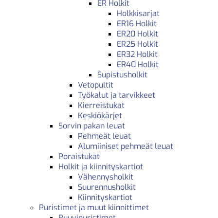
ER Holkit
Holkkisarjat
ER16 Holkit
ER20 Holkit
ER25 Holkit
ER32 Holkit
ER40 Holkit
Supistusholkit
Vetopultit
Työkalut ja tarvikkeet
Kierreistukat
Keskiökärjet
Sorvin pakan leuat
Pehmeät leuat
Alumiiniset pehmeät leuat
Poraistukat
Holkit ja kiinnityskartiot
Vähennysholkit
Suurennusholkit
Kiinnityskartiot
Puristimet ja muut kiinnittimet
Ruuvipuristimet