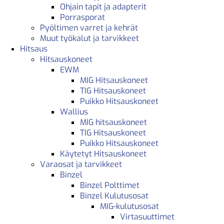
Ohjain tapit ja adapterit
Porrasporat
Pyöltimen varret ja kehrät
Muut työkalut ja tarvikkeet
Hitsaus
Hitsauskoneet
EWM
MIG Hitsauskoneet
TIG Hitsauskoneet
Puikko Hitsauskoneet
Wallius
MIG hitsauskoneet
TIG Hitsauskoneet
Puikko Hitsauskoneet
Käytetyt Hitsauskoneet
Varaosat ja tarvikkeet
Binzel
Binzel Polttimet
Binzel Kulutusosat
MIG-kulutusosat
Virtasuuttimet