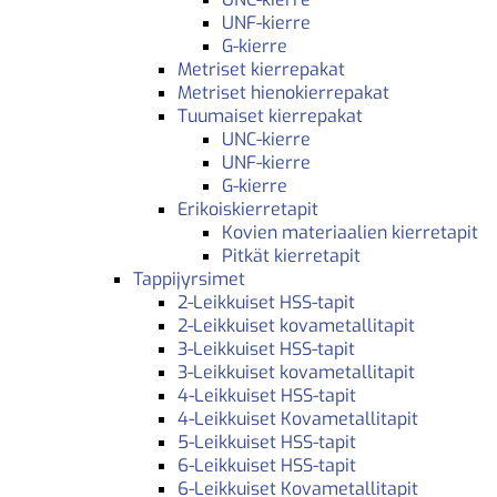
UNF-kierre
G-kierre
Metriset kierrepakat
Metriset hienokierrepakat
Tuumaiset kierrepakat
UNC-kierre
UNF-kierre
G-kierre
Erikoiskierretapit
Kovien materiaalien kierretapit
Pitkät kierretapit
Tappijyrsimet
2-Leikkuiset HSS-tapit
2-Leikkuiset kovametallitapit
3-Leikkuiset HSS-tapit
3-Leikkuiset kovametallitapit
4-Leikkuiset HSS-tapit
4-Leikkuiset Kovametallitapit
5-Leikkuiset HSS-tapit
6-Leikkuiset HSS-tapit
6-Leikkuiset Kovametallitapit