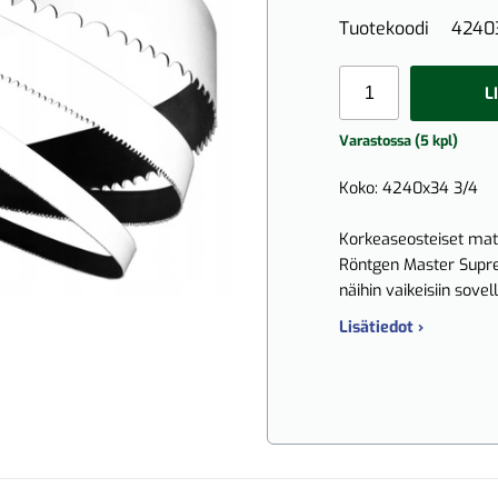
Tuotekoodi
4240
L
Varastossa (5 kpl)
Koko: 4240x34 3/4
Korkeaseosteiset materi
Röntgen Master Supre
näihin vaikeisiin sovell
Lisätiedot ›