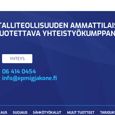
ALLITEOLLISUUDEN AMMATTILA
UOTETTAVA YHTEISTYÖKUMPPAN
YHTEYS
06 414 0454
info@epmigjakone.fi
KAUS
SUOJAUS
SÄHKÖTYÖKALUT
MUUT TUOTTEET
TARJOUK