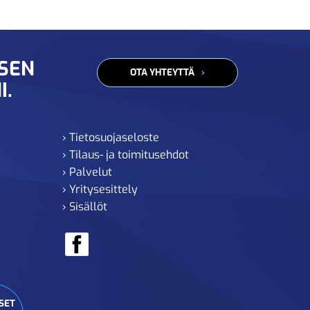
ISEN
OTA YHTEYTTÄ
I.
› Tietosuojaseloste
› Tilaus- ja toimitusehdot
› Palvelut
› Yritysesittely
› Sisällöt
SET