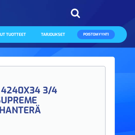
UT TUOTTEET
TARJOUKSET
POISTOMYYNTI
4240X34 3/4
SUPREME
HANTERÄ