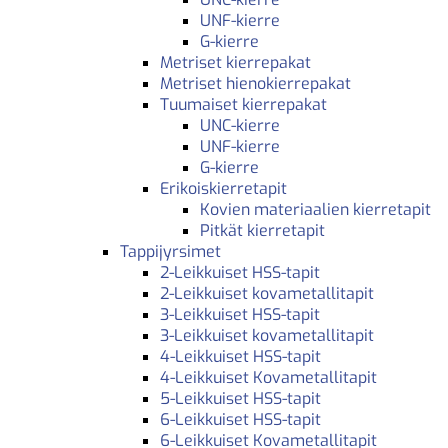
UNF-kierre
G-kierre
Metriset kierrepakat
Metriset hienokierrepakat
Tuumaiset kierrepakat
UNC-kierre
UNF-kierre
G-kierre
Erikoiskierretapit
Kovien materiaalien kierretapit
Pitkät kierretapit
Tappijyrsimet
2-Leikkuiset HSS-tapit
2-Leikkuiset kovametallitapit
3-Leikkuiset HSS-tapit
3-Leikkuiset kovametallitapit
4-Leikkuiset HSS-tapit
4-Leikkuiset Kovametallitapit
5-Leikkuiset HSS-tapit
6-Leikkuiset HSS-tapit
6-Leikkuiset Kovametallitapit