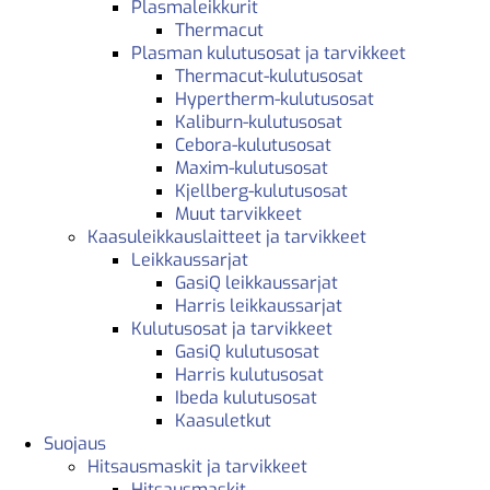
Plasmaleikkurit
Thermacut
Plasman kulutusosat ja tarvikkeet
Thermacut-kulutusosat
Hypertherm-kulutusosat
Kaliburn-kulutusosat
Cebora-kulutusosat
Maxim-kulutusosat
Kjellberg-kulutusosat
Muut tarvikkeet
Kaasuleikkauslaitteet ja tarvikkeet
Leikkaussarjat
GasiQ leikkaussarjat
Harris leikkaussarjat
Kulutusosat ja tarvikkeet
GasiQ kulutusosat
Harris kulutusosat
Ibeda kulutusosat
Kaasuletkut
Suojaus
Hitsausmaskit ja tarvikkeet
Hitsausmaskit