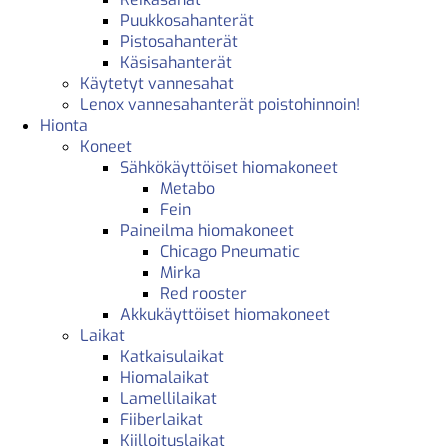
Puukkosahanterät
Pistosahanterät
Käsisahanterät
Käytetyt vannesahat
Lenox vannesahanterät poistohinnoin!
Hionta
Koneet
Sähkökäyttöiset hiomakoneet
Metabo
Fein
Paineilma hiomakoneet
Chicago Pneumatic
Mirka
Red rooster
Akkukäyttöiset hiomakoneet
Laikat
Katkaisulaikat
Hiomalaikat
Lamellilaikat
Fiiberlaikat
Kiilloituslaikat