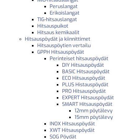
Peruslangat
Erikoislangat
TIG-hitsauslangat
Hitsauspuikot
Hitsaus kemikaalit
Hitsauspöydät ja kiinnittimet
Hitsauspöytien vertailu
GPPH Hitsauspöydät
Perinteiset hitsauspöydät
DIY Hitsauspöydät
BASIC Hitsauspöydät
ECO Hitsauspöydät
PLUS Histauspöydät
PRO Hitsauspöydät
EXPERT Hitsauspöydät
SMART Hitsauspöydät
12mm pöytälevy
15mm pöytälevy
INOX Hitsauspöydät
XWT Hitsauspöydät
SOG Pöydät