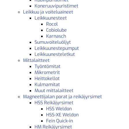
Koneruuvipuristimet
Leikkuu ja voiteluaineet
Leikkuunesteet
Rocol
Cobiolube
Karnasch
Sumuvoiteluöljyt
Leikkuunestepumput
Leikkuunesteletkut
Mittalaitteet
Työntömitat
Mikrometrit
Heittokellot
Kulmamitat
Muut mittalaitteet
Magneettijalan porat ja reikäjyrsimet
HSS Reikäjyrsimet
HSS Weldon
HSS-XE Weldon
Fein Quick-in
HM Reikäjyrsimet