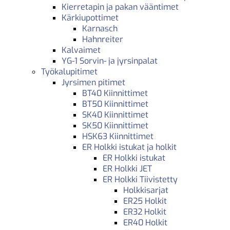
Kierretapin ja pakan vääntimet
Kärkiupottimet
Karnasch
Hahnreiter
Kalvaimet
YG-1 Sorvin- ja jyrsinpalat
Työkalupitimet
Jyrsimen pitimet
BT40 Kiinnittimet
BT50 Kiinnittimet
SK40 Kiinnittimet
SK50 Kiinnittimet
HSK63 Kiinnittimet
ER Holkki istukat ja holkit
ER Holkki istukat
ER Holkki JET
ER Holkki Tiivistetty
Holkkisarjat
ER25 Holkit
ER32 Holkit
ER40 Holkit