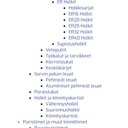
ER Holkit
Holkkisarjat
ER16 Holkit
ER20 Holkit
ER25 Holkit
ER32 Holkit
ER40 Holkit
Supistusholkit
Vetopultit
Työkalut ja tarvikkeet
Kierreistukat
Keskiökärjet
Sorvin pakan leuat
Pehmeät leuat
Alumiiniset pehmeät leuat
Poraistukat
Holkit ja kiinnityskartiot
Vähennysholkit
Suurennusholkit
Kiinnityskartiot
Puristimet ja muut kiinnittimet
Ruuvipuristimet