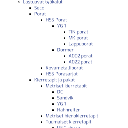
Lastuavat työkalut
Seco
Porat
HSS-Porat
YG-1
TIN-porat
MK-porat
Lappuporat
Dormer
A002 porat
A022 porat
Kovametalliporat
HSS-Porasarjat
Kierretapit ja pakat
Metriset kierretapit
DC
Sandvik
YG-1
Hahnreiter
Metriset hienokierretapit
Tuumaiset kierretapit
UNC-kierre