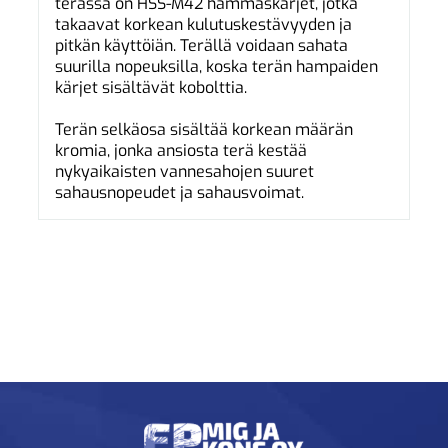
terässä on HSS-M42 hammaskärjet, jotka
takaavat korkean kulutuskestävyyden ja
pitkän käyttöiän. Terällä voidaan sahata
suurilla nopeuksilla, koska terän hampaiden
kärjet sisältävät kobolttia.
Terän selkäosa sisältää korkean määrän
kromia, jonka ansiosta terä kestää
nykyaikaisten vannesahojen suuret
sahausnopeudet ja sahausvoimat.