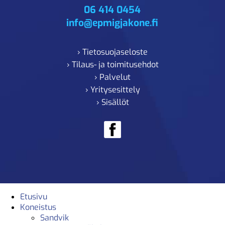
06 414 0454
info@epmigjakone.fi
› Tietosuojaseloste
› Tilaus- ja toimitusehdot
› Palvelut
› Yritysesittely
› Sisällöt
Etusivu
Koneistus
Sandvik