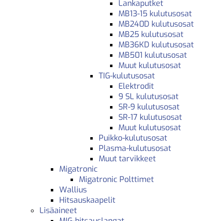
Lankaputket
MB13-15 kulutusosat
MB240D kulutusosat
MB25 kulutusosat
MB36KD kulutusosat
MB501 kulutusosat
Muut kulutusosat
TIG-kulutusosat
Elektrodit
9 SL kulutusosat
SR-9 kulutusosat
SR-17 kulutusosat
Muut kulutusosat
Puikko-kulutusosat
Plasma-kulutusosat
Muut tarvikkeet
Migatronic
Migatronic Polttimet
Wallius
Hitsauskaapelit
Lisäaineet
MIG-hitsauslangat