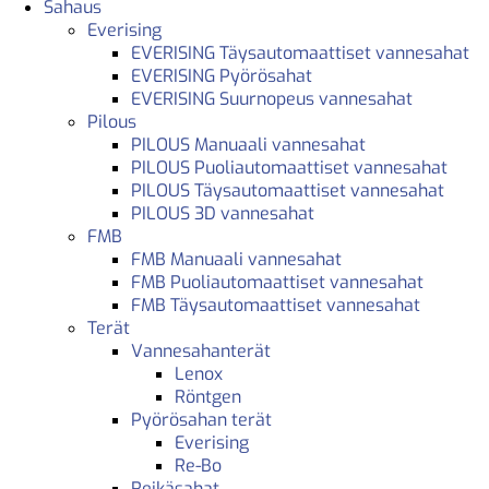
Sahaus
Everising
EVERISING Täysautomaattiset vannesahat
EVERISING Pyörösahat
EVERISING Suurnopeus vannesahat
Pilous
PILOUS Manuaali vannesahat
PILOUS Puoliautomaattiset vannesahat
PILOUS Täysautomaattiset vannesahat
PILOUS 3D vannesahat
FMB
FMB Manuaali vannesahat
FMB Puoliautomaattiset vannesahat
FMB Täysautomaattiset vannesahat
Terät
Vannesahanterät
Lenox
Röntgen
Pyörösahan terät
Everising
Re-Bo
Reikäsahat