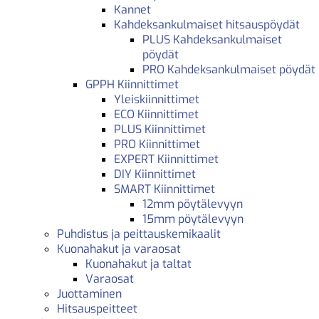
Kannet
Kahdeksankulmaiset hitsauspöydät
PLUS Kahdeksankulmaiset
pöydät
PRO Kahdeksankulmaiset pöydät
GPPH Kiinnittimet
Yleiskiinnittimet
ECO Kiinnittimet
PLUS Kiinnittimet
PRO Kiinnittimet
EXPERT Kiinnittimet
DIY Kiinnittimet
SMART Kiinnittimet
12mm pöytälevyyn
15mm pöytälevyyn
Puhdistus ja peittauskemikaalit
Kuonahakut ja varaosat
Kuonahakut ja taltat
Varaosat
Juottaminen
Hitsauspeitteet