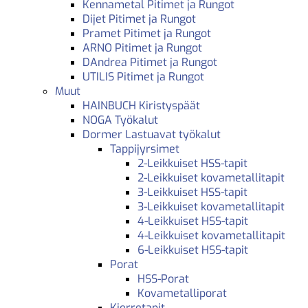
Kennametal Pitimet ja Rungot
Dijet Pitimet ja Rungot
Pramet Pitimet ja Rungot
ARNO Pitimet ja Rungot
DAndrea Pitimet ja Rungot
UTILIS Pitimet ja Rungot
Muut
HAINBUCH Kiristyspäät
NOGA Työkalut
Dormer Lastuavat työkalut
Tappijyrsimet
2-Leikkuiset HSS-tapit
2-Leikkuiset kovametallitapit
3-Leikkuiset HSS-tapit
3-Leikkuiset kovametallitapit
4-Leikkuiset HSS-tapit
4-Leikkuiset kovametallitapit
6-Leikkuiset HSS-tapit
Porat
HSS-Porat
Kovametalliporat
Kierretapit