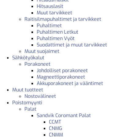
Hitsauslasit
Muut tarvikkeet
Raitisilmapuhaltimet ja tarvikkeet
Puhaltimet
Puhaltimen Letkut
Puhaltimen Vyöt
Suodattimet ja muut tarvikkeet
Muut suojaimet
Sähkötyökalut
Porakoneet
Johdolliset porakoneet
Magneettiporakoneet
Akkuporakoneet ja vääntimet
Muut tuotteet
Nostovälineet
Poistomyynti
Palat
Sandvik Coromant Palat
CCMT
CNMG
CNMM