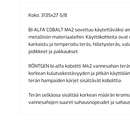
Koko: 3135x27 5/8
BI-ALFA COBALT M42 soveltuu käytettäväksi aina
metallisiin materiaaleihin. Käyttökohteita ova
karkaistu ja temperoitu teräs, hiiletysteräs, val
pidikkeet ja pakkaukset.
RÖNTGEN bi-alfa koboltti M42 vannesahan terä
korkean kulutuskestävyyden ja pitkän käyttöiän.
terän hampaiden kärjet sisältävät kobolttia.
Terän selkäosa sisältää korkean määrän kromia,
vannesahojen suuret sahausnopeudet ja sahau