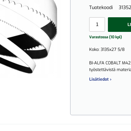
Tuotekoodi
3135
L
Varastossa (10 kpl)
Koko: 3135x27 5/8
BI-ALFA COBALT M42 s
työstettävistä materia
Lisätiedot ›