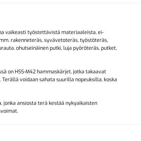
 vaikeasti työstettävistä materiaaleista, ei-
t mm. rakenneteräs, syvävetoteräs, työstöteräs,
urauta, ohutseinäinen putki, luja pyöröteräs, putket,
ssä on HSS-M42 hammaskärjet, jotka takaavat
 Terällä voidaan sahata suurilla nopeuksilla, koska
 jonka ansiosta terä kestää nykyaikaisten
svoimat.