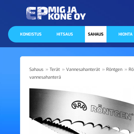
KONEISTUS
HITSAUS
SAHAUS
HIONTA
»
»
»
»
Sahaus
Terät
Vannesahanterät
Röntgen
Rö
vannesahanterä