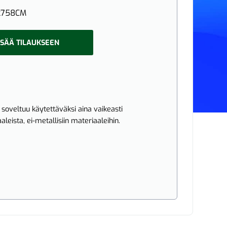
2758CM
ISÄÄ TILAUKSEEN
oveltuu käytettäväksi aina vaikeasti
aleista, ei-metallisiin materiaaleihin.