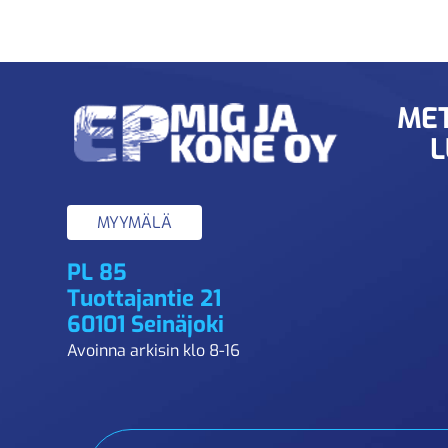
MET
L
MYYMÄLÄ
PL 85
Tuottajantie 21
60101 Seinäjoki
Avoinna arkisin klo 8-16