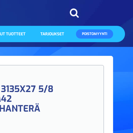
UT TUOTTEET
TARJOUKSET
POISTOMYYNTI
3135X27 5/8
M42
HANTERÄ