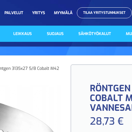
PALVELUT
YRITYS
MYYMÄLÄ
TILAA YRITYSTUNNUKSET
LEIKKAUS
SUOJAUS
SÄHKÖTYÖKALUT
MU
ntgen 3135x27 5/8 Cobalt M42
RÖNTGEN 
COBALT 
VANNESA
28,73 €