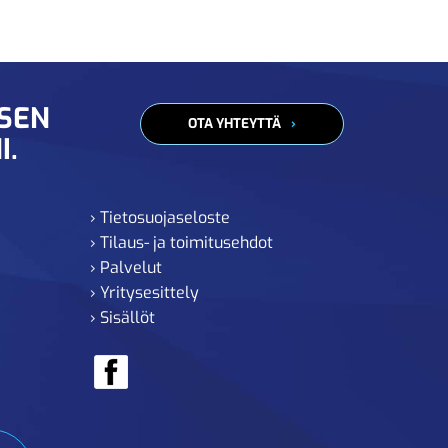
ISEN
OTA YHTEYTTÄ
I.
› Tietosuojaseloste
› Tilaus- ja toimitusehdot
› Palvelut
› Yritysesittely
› Sisällöt