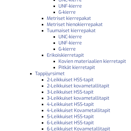
UNF-kierre
G-kierre
Metriset kierrepakat
Metriset hienokierrepakat
Tuumaiset kierrepakat
UNC-kierre
UNF-kierre
G-kierre
Erikoiskierretapit
Kovien materiaalien kierretapit
Pitkät kierretapit
Tappijyrsimet
2-Leikkuiset HSS-tapit
2-Leikkuiset kovametallitapit
3-Leikkuiset HSS-tapit
3-Leikkuiset kovametallitapit
4-Leikkuiset HSS-tapit
4-Leikkuiset Kovametallitapit
5-Leikkuiset HSS-tapit
6-Leikkuiset HSS-tapit
6-Leikkuiset Kovametallitapit