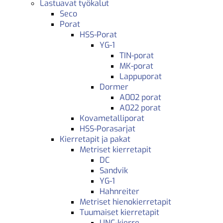
Lastuavat työkalut
Seco
Porat
HSS-Porat
YG-1
TIN-porat
MK-porat
Lappuporat
Dormer
A002 porat
A022 porat
Kovametalliporat
HSS-Porasarjat
Kierretapit ja pakat
Metriset kierretapit
DC
Sandvik
YG-1
Hahnreiter
Metriset hienokierretapit
Tuumaiset kierretapit
UNC-kierre