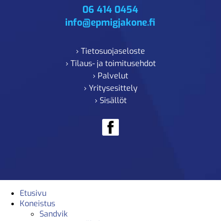
06 414 0454
info@epmigjakone.fi
› Tietosuojaseloste
› Tilaus- ja toimitusehdot
› Palvelut
› Yritysesittely
› Sisällöt
Etusivu
Koneistus
Sandvik