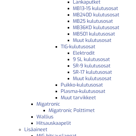
Lankaputket
MB13-15 kulutusosat
MB240D kulutusosat
MB25 kulutusosat
MB36KD kulutusosat
MB501 kulutusosat
Muut kulutusosat
TIG-kulutusosat
Elektrodit
9 SL kulutusosat
SR-9 kulutusosat
SR-17 kulutusosat
Muut kulutusosat
Puikko-kulutusosat
Plasma-kulutusosat
Muut tarvikkeet
Migatronic
Migatronic Polttimet
Wallius
Hitsauskaapelit
Lisäaineet
MIG-hitsauslangat