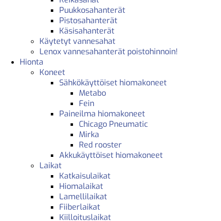
Puukkosahanterät
Pistosahanterät
Käsisahanterät
Käytetyt vannesahat
Lenox vannesahanterät poistohinnoin!
Hionta
Koneet
Sähkökäyttöiset hiomakoneet
Metabo
Fein
Paineilma hiomakoneet
Chicago Pneumatic
Mirka
Red rooster
Akkukäyttöiset hiomakoneet
Laikat
Katkaisulaikat
Hiomalaikat
Lamellilaikat
Fiiberlaikat
Kiilloituslaikat