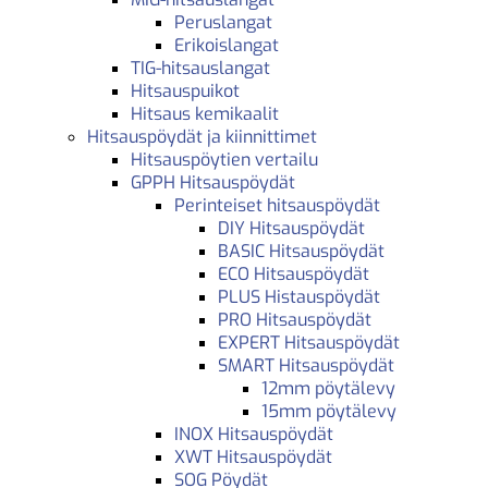
Peruslangat
Erikoislangat
TIG-hitsauslangat
Hitsauspuikot
Hitsaus kemikaalit
Hitsauspöydät ja kiinnittimet
Hitsauspöytien vertailu
GPPH Hitsauspöydät
Perinteiset hitsauspöydät
DIY Hitsauspöydät
BASIC Hitsauspöydät
ECO Hitsauspöydät
PLUS Histauspöydät
PRO Hitsauspöydät
EXPERT Hitsauspöydät
SMART Hitsauspöydät
12mm pöytälevy
15mm pöytälevy
INOX Hitsauspöydät
XWT Hitsauspöydät
SOG Pöydät