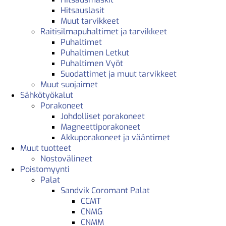
Hitsauslasit
Muut tarvikkeet
Raitisilmapuhaltimet ja tarvikkeet
Puhaltimet
Puhaltimen Letkut
Puhaltimen Vyöt
Suodattimet ja muut tarvikkeet
Muut suojaimet
Sähkötyökalut
Porakoneet
Johdolliset porakoneet
Magneettiporakoneet
Akkuporakoneet ja vääntimet
Muut tuotteet
Nostovälineet
Poistomyynti
Palat
Sandvik Coromant Palat
CCMT
CNMG
CNMM