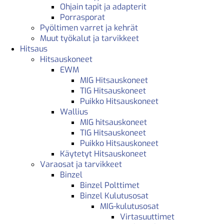
Ohjain tapit ja adapterit
Porrasporat
Pyöltimen varret ja kehrät
Muut työkalut ja tarvikkeet
Hitsaus
Hitsauskoneet
EWM
MIG Hitsauskoneet
TIG Hitsauskoneet
Puikko Hitsauskoneet
Wallius
MIG hitsauskoneet
TIG Hitsauskoneet
Puikko Hitsauskoneet
Käytetyt Hitsauskoneet
Varaosat ja tarvikkeet
Binzel
Binzel Polttimet
Binzel Kulutusosat
MIG-kulutusosat
Virtasuuttimet