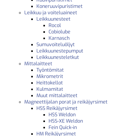
Koneruuvipuristimet
Leikkuu ja voiteluaineet
Leikkuunesteet
Rocol
Cobiolube
Karnasch
Sumuvoiteluöljyt
Leikkuunestepumput
Leikkuunesteletkut
Mittalaitteet
Työntömitat
Mikrometrit
Heittokellot
Kulmamitat
Muut mittalaitteet
Magneettijalan porat ja reikäjyrsimet
HSS Reikäjyrsimet
HSS Weldon
HSS-XE Weldon
Fein Quick-in
HM Reikäjyrsimet