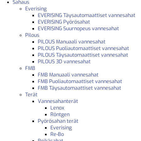
Sahaus
Everising
EVERISING Täysautomaattiset vannesahat
EVERISING Pyörösahat
EVERISING Suurnopeus vannesahat
Pilous
PILOUS Manuaali vannesahat
PILOUS Puoliautomaattiset vannesahat
PILOUS Täysautomaattiset vannesahat
PILOUS 3D vannesahat
FMB
FMB Manuaali vannesahat
FMB Puoliautomaattiset vannesahat
FMB Täysautomaattiset vannesahat
Terät
Vannesahanterät
Lenox
Röntgen
Pyörösahan terät
Everising
Re-Bo
Reikäsahat