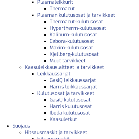
Plasmaleikkurit
Thermacut
Plasman kulutusosat ja tarvikkeet
Thermacut-kulutusosat
Hypertherm-kulutusosat
Kaliburn-kulutusosat
Cebora-kulutusosat
Maxim-kulutusosat
Kjellberg-kulutusosat
Muut tarvikkeet
Kaasuleikkauslaitteet ja tarvikkeet
Leikkaussarjat
GasiQ leikkaussarjat
Harris leikkaussarjat
Kulutusosat ja tarvikkeet
GasiQ kulutusosat
Harris kulutusosat
Ibeda kulutusosat
Kaasuletkut
Suojaus
Hitsausmaskit ja tarvikkeet
Hitsausmaskit