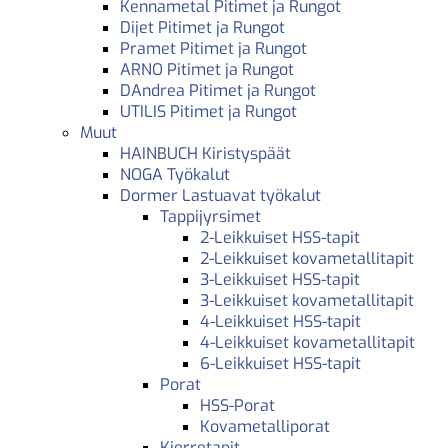
Kennametal Pitimet ja Rungot
Dijet Pitimet ja Rungot
Pramet Pitimet ja Rungot
ARNO Pitimet ja Rungot
DAndrea Pitimet ja Rungot
UTILIS Pitimet ja Rungot
Muut
HAINBUCH Kiristyspäät
NOGA Työkalut
Dormer Lastuavat työkalut
Tappijyrsimet
2-Leikkuiset HSS-tapit
2-Leikkuiset kovametallitapit
3-Leikkuiset HSS-tapit
3-Leikkuiset kovametallitapit
4-Leikkuiset HSS-tapit
4-Leikkuiset kovametallitapit
6-Leikkuiset HSS-tapit
Porat
HSS-Porat
Kovametalliporat
Kierretapit