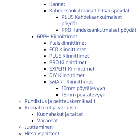
Kannet
Kahdeksankulmaiset hitsauspöydät
PLUS Kahdeksankulmaiset
pöydät
PRO Kahdeksankulmaiset pöydät
GPPH Kiinnittimet
Yleiskiinnittimet
ECO Kiinnittimet
PLUS Kiinnittimet
PRO Kiinnittimet
EXPERT Kiinnittimet
DIY Kiinnittimet
SMART Kiinnittimet
12mm pöytälevyyn
15mm pöytälevyyn
Puhdistus ja peittauskemikaalit
Kuonahakut ja varaosat
Kuonahakut ja taltat
Varaosat
Juottaminen
Hitsauspeitteet