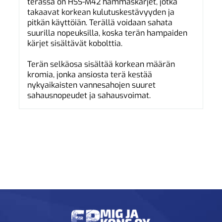
terässä on HSS-M42 hammaskärjet, jotka
takaavat korkean kulutuskestävyyden ja
pitkän käyttöiän. Terällä voidaan sahata
suurilla nopeuksilla, koska terän hampaiden
kärjet sisältävät kobolttia.
Terän selkäosa sisältää korkean määrän
kromia, jonka ansiosta terä kestää
nykyaikaisten vannesahojen suuret
sahausnopeudet ja sahausvoimat.