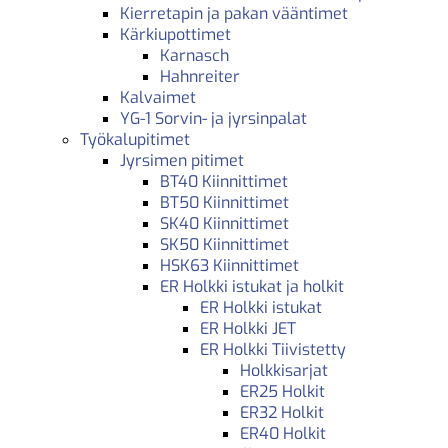
Kierretapin ja pakan vääntimet
Kärkiupottimet
Karnasch
Hahnreiter
Kalvaimet
YG-1 Sorvin- ja jyrsinpalat
Työkalupitimet
Jyrsimen pitimet
BT40 Kiinnittimet
BT50 Kiinnittimet
SK40 Kiinnittimet
SK50 Kiinnittimet
HSK63 Kiinnittimet
ER Holkki istukat ja holkit
ER Holkki istukat
ER Holkki JET
ER Holkki Tiivistetty
Holkkisarjat
ER25 Holkit
ER32 Holkit
ER40 Holkit