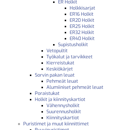
ER Holkit
Holkkisarjat
ER16 Holkit
ER20 Holkit
ER25 Holkit
ER32 Holkit
ER40 Holkit
Supistusholkit
Vetopultit
Työkalut ja tarvikkeet
Kierreistukat
Keskiökärjet
Sorvin pakan leuat
Pehmeät leuat
Alumiiniset pehmeät leuat
Poraistukat
Holkit ja kiinnityskartiot
Vähennysholkit
Suurennusholkit
Kiinnityskartiot
Puristimet ja muut kiinnittimet
Ruuvipuristimet