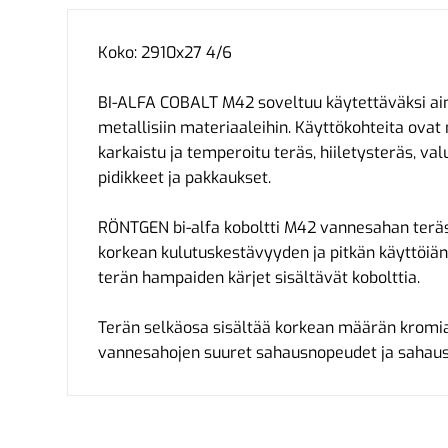
Koko: 2910x27 4/6
BI-ALFA COBALT M42 soveltuu käytettäväksi aina
metallisiin materiaaleihin. Käyttökohteita ova
karkaistu ja temperoitu teräs, hiiletysteräs, val
pidikkeet ja pakkaukset.
RÖNTGEN bi-alfa koboltti M42 vannesahan terä
korkean kulutuskestävyyden ja pitkän käyttöiän.
terän hampaiden kärjet sisältävät kobolttia.
Terän selkäosa sisältää korkean määrän kromia,
vannesahojen suuret sahausnopeudet ja sahau