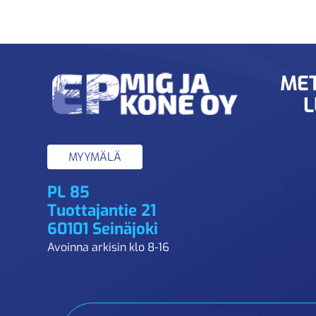
MET
L
MYYMÄLÄ
PL 85
Tuottajantie 21
60101 Seinäjoki
Avoinna arkisin klo 8-16