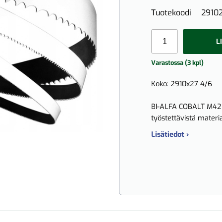
Tuotekoodi
2910
L
Varastossa (3 kpl)
Koko: 2910x27 4/6
BI-ALFA COBALT M42 s
työstettävistä materia
Lisätiedot ›