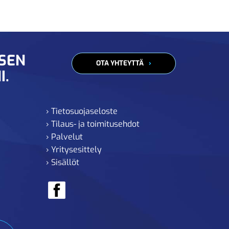
ISEN
OTA YHTEYTTÄ
I.
› Tietosuojaseloste
› Tilaus- ja toimitusehdot
› Palvelut
› Yritysesittely
› Sisällöt