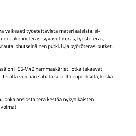
 vaikeasti työstettävistä materiaaleista, ei-
t mm. rakenneteräs, syvävetoteräs, työstöteräs,
urauta, ohutseinäinen putki, luja pyöröteräs, putket,
ssä on HSS-M42 hammaskärjet, jotka takaavat
 Terällä voidaan sahata suurilla nopeuksilla, koska
 jonka ansiosta terä kestää nykyaikaisten
svoimat.