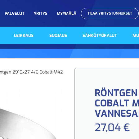
PALVELUT
YRITYS
MYYMÄLÄ
TILAA YRITYSTUNNUKSET
LEIKKAUS
SUOJAUS
SÄHKÖTYÖKALUT
MU
ntgen 2910x27 4/6 Cobalt M42
RÖNTGEN 
COBALT 
VANNESA
27,04 €