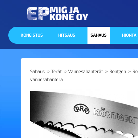
KONEISTUS
HITSAUS
SAHAUS
HIONTA
»
»
»
»
Sahaus
Terät
Vannesahanterät
Röntgen
Rö
vannesahanterä