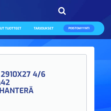
UT TUOTTEET
TARJOUKSET
POISTOMYYNTI
2910X27 4/6
M42
HANTERÄ