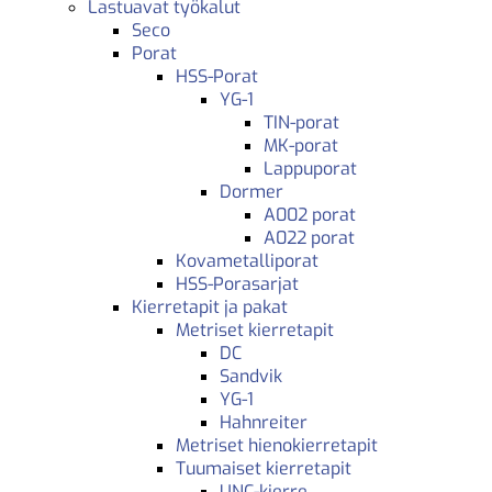
Lastuavat työkalut
Seco
Porat
HSS-Porat
YG-1
TIN-porat
MK-porat
Lappuporat
Dormer
A002 porat
A022 porat
Kovametalliporat
HSS-Porasarjat
Kierretapit ja pakat
Metriset kierretapit
DC
Sandvik
YG-1
Hahnreiter
Metriset hienokierretapit
Tuumaiset kierretapit
UNC-kierre