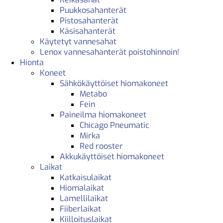
Puukkosahanterät
Pistosahanterät
Käsisahanterät
Käytetyt vannesahat
Lenox vannesahanterät poistohinnoin!
Hionta
Koneet
Sähkökäyttöiset hiomakoneet
Metabo
Fein
Paineilma hiomakoneet
Chicago Pneumatic
Mirka
Red rooster
Akkukäyttöiset hiomakoneet
Laikat
Katkaisulaikat
Hiomalaikat
Lamellilaikat
Fiiberlaikat
Kiilloituslaikat