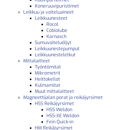
Koneruuvipuristimet
Leikkuu ja voiteluaineet
Leikkuunesteet
Rocol
Cobiolube
Karnasch
Sumuvoiteluöljyt
Leikkuunestepumput
Leikkuunesteletkut
Mittalaitteet
Työntömitat
Mikrometrit
Heittokellot
Kulmamitat
Muut mittalaitteet
Magneettijalan porat ja reikäjyrsimet
HSS Reikäjyrsimet
HSS Weldon
HSS-XE Weldon
Fein Quick-in
HM Reikäjyrsimet