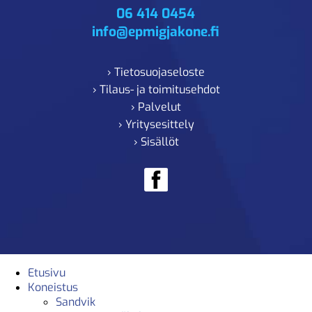
06 414 0454
info@epmigjakone.fi
› Tietosuojaseloste
› Tilaus- ja toimitusehdot
› Palvelut
› Yritysesittely
› Sisällöt
Etusivu
Koneistus
Sandvik