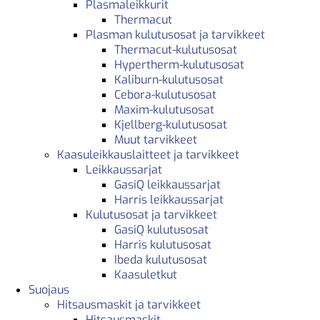
Plasmaleikkurit
Thermacut
Plasman kulutusosat ja tarvikkeet
Thermacut-kulutusosat
Hypertherm-kulutusosat
Kaliburn-kulutusosat
Cebora-kulutusosat
Maxim-kulutusosat
Kjellberg-kulutusosat
Muut tarvikkeet
Kaasuleikkauslaitteet ja tarvikkeet
Leikkaussarjat
GasiQ leikkaussarjat
Harris leikkaussarjat
Kulutusosat ja tarvikkeet
GasiQ kulutusosat
Harris kulutusosat
Ibeda kulutusosat
Kaasuletkut
Suojaus
Hitsausmaskit ja tarvikkeet
Hitsausmaskit