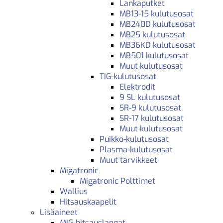
Lankaputket
MB13-15 kulutusosat
MB240D kulutusosat
MB25 kulutusosat
MB36KD kulutusosat
MB501 kulutusosat
Muut kulutusosat
TIG-kulutusosat
Elektrodit
9 SL kulutusosat
SR-9 kulutusosat
SR-17 kulutusosat
Muut kulutusosat
Puikko-kulutusosat
Plasma-kulutusosat
Muut tarvikkeet
Migatronic
Migatronic Polttimet
Wallius
Hitsauskaapelit
Lisäaineet
MIG-hitsauslangat