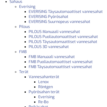
Sahaus
Everising
EVERISING Täysautomaattiset vannesahat
EVERISING Pyörösahat
EVERISING Suurnopeus vannesahat
Pilous
PILOUS Manuaali vannesahat
PILOUS Puoliautomaattiset vannesahat
PILOUS Täysautomaattiset vannesahat
PILOUS 3D vannesahat
FMB
FMB Manuaali vannesahat
FMB Puoliautomaattiset vannesahat
FMB Täysautomaattiset vannesahat
Terät
Vannesahanterät
Lenox
Röntgen
Pyörösahan terät
Everising
Re-Bo
Reikäsahat