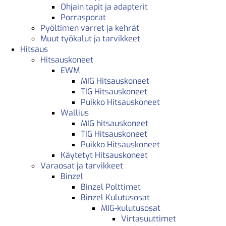
Ohjain tapit ja adapterit
Porrasporat
Pyöltimen varret ja kehrät
Muut työkalut ja tarvikkeet
Hitsaus
Hitsauskoneet
EWM
MIG Hitsauskoneet
TIG Hitsauskoneet
Puikko Hitsauskoneet
Wallius
MIG hitsauskoneet
TIG Hitsauskoneet
Puikko Hitsauskoneet
Käytetyt Hitsauskoneet
Varaosat ja tarvikkeet
Binzel
Binzel Polttimet
Binzel Kulutusosat
MIG-kulutusosat
Virtasuuttimet