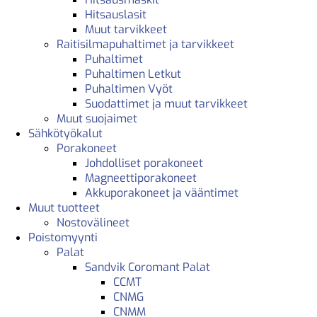
Hitsauslasit
Muut tarvikkeet
Raitisilmapuhaltimet ja tarvikkeet
Puhaltimet
Puhaltimen Letkut
Puhaltimen Vyöt
Suodattimet ja muut tarvikkeet
Muut suojaimet
Sähkötyökalut
Porakoneet
Johdolliset porakoneet
Magneettiporakoneet
Akkuporakoneet ja vääntimet
Muut tuotteet
Nostovälineet
Poistomyynti
Palat
Sandvik Coromant Palat
CCMT
CNMG
CNMM