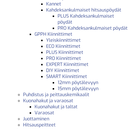
Kannet
Kahdeksankulmaiset hitsauspöydät
PLUS Kahdeksankulmaiset
pöydät
PRO Kahdeksankulmaiset pöydät
GPPH Kiinnittimet
Yleiskiinnittimet
ECO Kiinnittimet
PLUS Kiinnittimet
PRO Kiinnittimet
EXPERT Kiinnittimet
DIY Kiinnittimet
SMART Kiinnittimet
12mm pöytälevyyn
15mm pöytälevyyn
Puhdistus ja peittauskemikaalit
Kuonahakut ja varaosat
Kuonahakut ja taltat
Varaosat
Juottaminen
Hitsauspeitteet