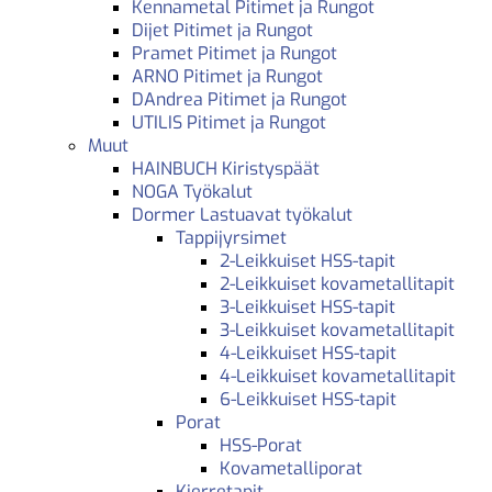
Kennametal Pitimet ja Rungot
Dijet Pitimet ja Rungot
Pramet Pitimet ja Rungot
ARNO Pitimet ja Rungot
DAndrea Pitimet ja Rungot
UTILIS Pitimet ja Rungot
Muut
HAINBUCH Kiristyspäät
NOGA Työkalut
Dormer Lastuavat työkalut
Tappijyrsimet
2-Leikkuiset HSS-tapit
2-Leikkuiset kovametallitapit
3-Leikkuiset HSS-tapit
3-Leikkuiset kovametallitapit
4-Leikkuiset HSS-tapit
4-Leikkuiset kovametallitapit
6-Leikkuiset HSS-tapit
Porat
HSS-Porat
Kovametalliporat
Kierretapit