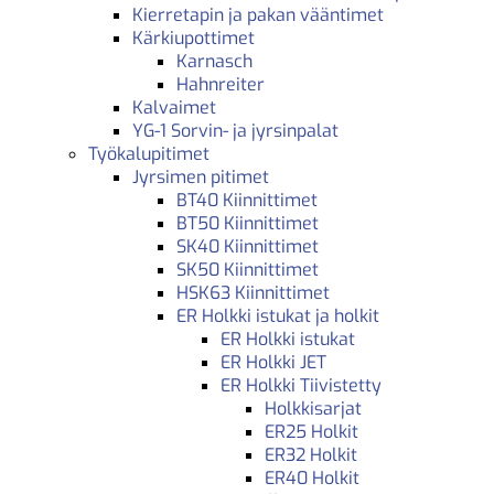
Kierretapin ja pakan vääntimet
Kärkiupottimet
Karnasch
Hahnreiter
Kalvaimet
YG-1 Sorvin- ja jyrsinpalat
Työkalupitimet
Jyrsimen pitimet
BT40 Kiinnittimet
BT50 Kiinnittimet
SK40 Kiinnittimet
SK50 Kiinnittimet
HSK63 Kiinnittimet
ER Holkki istukat ja holkit
ER Holkki istukat
ER Holkki JET
ER Holkki Tiivistetty
Holkkisarjat
ER25 Holkit
ER32 Holkit
ER40 Holkit