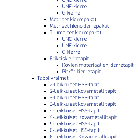
UNF-kierre
G-kierre
Metriset kierrepakat
Metriset hienokierrepakat
Tuumaiset kierrepakat
UNC-kierre
UNF-kierre
G-kierre
Erikoiskierretapit
Kovien materiaalien kierretapit
Pitkät kierretapit
Tappijyrsimet
2-Leikkuiset HSS-tapit
2-Leikkuiset kovametallitapit
3-Leikkuiset HSS-tapit
3-Leikkuiset kovametallitapit
4-Leikkuiset HSS-tapit
4-Leikkuiset Kovametallitapit
5-Leikkuiset HSS-tapit
6-Leikkuiset HSS-tapit
6-Leikkuiset Kovametallitapit