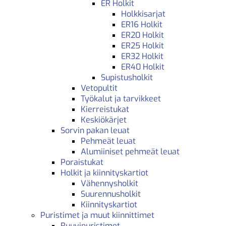
ER Holkit
Holkkisarjat
ER16 Holkit
ER20 Holkit
ER25 Holkit
ER32 Holkit
ER40 Holkit
Supistusholkit
Vetopultit
Työkalut ja tarvikkeet
Kierreistukat
Keskiökärjet
Sorvin pakan leuat
Pehmeät leuat
Alumiiniset pehmeät leuat
Poraistukat
Holkit ja kiinnityskartiot
Vähennysholkit
Suurennusholkit
Kiinnityskartiot
Puristimet ja muut kiinnittimet
Ruuvipuristimet