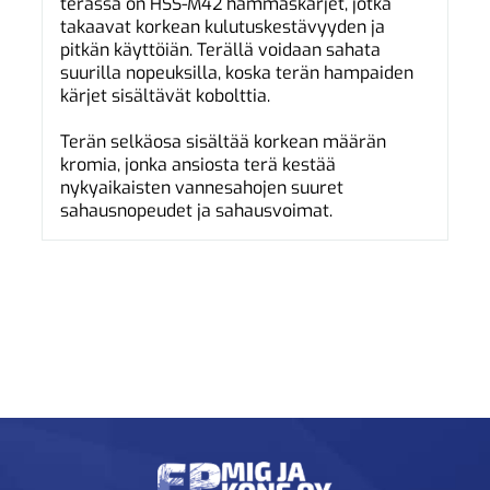
terässä on HSS-M42 hammaskärjet, jotka
takaavat korkean kulutuskestävyyden ja
pitkän käyttöiän. Terällä voidaan sahata
suurilla nopeuksilla, koska terän hampaiden
kärjet sisältävät kobolttia.
Terän selkäosa sisältää korkean määrän
kromia, jonka ansiosta terä kestää
nykyaikaisten vannesahojen suuret
sahausnopeudet ja sahausvoimat.