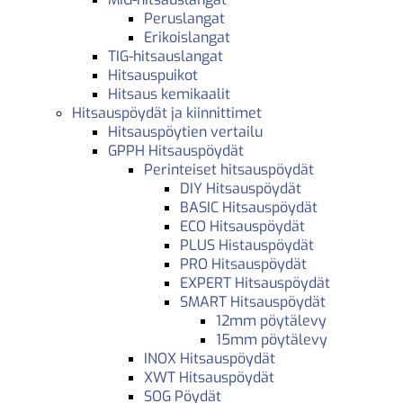
Peruslangat
Erikoislangat
TIG-hitsauslangat
Hitsauspuikot
Hitsaus kemikaalit
Hitsauspöydät ja kiinnittimet
Hitsauspöytien vertailu
GPPH Hitsauspöydät
Perinteiset hitsauspöydät
DIY Hitsauspöydät
BASIC Hitsauspöydät
ECO Hitsauspöydät
PLUS Histauspöydät
PRO Hitsauspöydät
EXPERT Hitsauspöydät
SMART Hitsauspöydät
12mm pöytälevy
15mm pöytälevy
INOX Hitsauspöydät
XWT Hitsauspöydät
SOG Pöydät