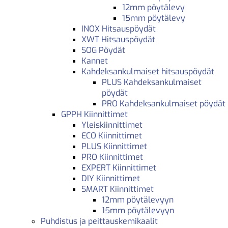
12mm pöytälevy
15mm pöytälevy
INOX Hitsauspöydät
XWT Hitsauspöydät
SOG Pöydät
Kannet
Kahdeksankulmaiset hitsauspöydät
PLUS Kahdeksankulmaiset
pöydät
PRO Kahdeksankulmaiset pöydät
GPPH Kiinnittimet
Yleiskiinnittimet
ECO Kiinnittimet
PLUS Kiinnittimet
PRO Kiinnittimet
EXPERT Kiinnittimet
DIY Kiinnittimet
SMART Kiinnittimet
12mm pöytälevyyn
15mm pöytälevyyn
Puhdistus ja peittauskemikaalit