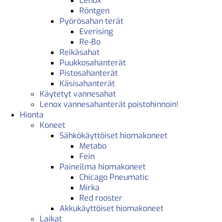
Lenox
Röntgen
Pyörösahan terät
Everising
Re-Bo
Reikäsahat
Puukkosahanterät
Pistosahanterät
Käsisahanterät
Käytetyt vannesahat
Lenox vannesahanterät poistohinnoin!
Hionta
Koneet
Sähkökäyttöiset hiomakoneet
Metabo
Fein
Paineilma hiomakoneet
Chicago Pneumatic
Mirka
Red rooster
Akkukäyttöiset hiomakoneet
Laikat