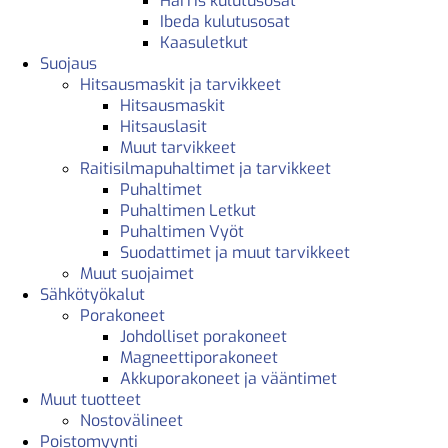
Harris kulutusosat
Ibeda kulutusosat
Kaasuletkut
Suojaus
Hitsausmaskit ja tarvikkeet
Hitsausmaskit
Hitsauslasit
Muut tarvikkeet
Raitisilmapuhaltimet ja tarvikkeet
Puhaltimet
Puhaltimen Letkut
Puhaltimen Vyöt
Suodattimet ja muut tarvikkeet
Muut suojaimet
Sähkötyökalut
Porakoneet
Johdolliset porakoneet
Magneettiporakoneet
Akkuporakoneet ja vääntimet
Muut tuotteet
Nostovälineet
Poistomyynti