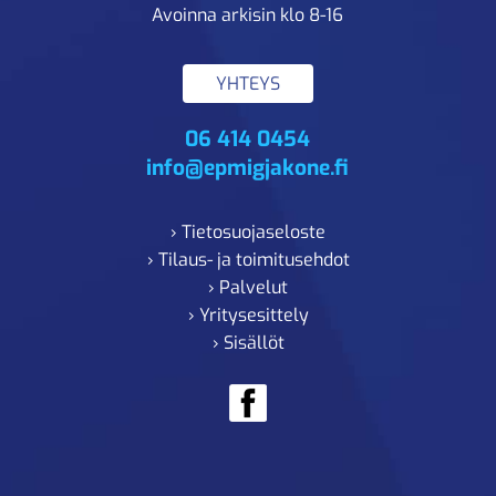
Avoinna arkisin klo 8-16
YHTEYS
06 414 0454
info@epmigjakone.fi
› Tietosuojaseloste
› Tilaus- ja toimitusehdot
› Palvelut
› Yritysesittely
› Sisällöt