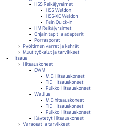
HSS Reikäjyrsimet
HSS Weldon
HSS-XE Weldon
Fein Quick-in
HM Reikäjyrsimet
Ohjain tapit ja adapterit
Porrasporat
Pyöltimen varret ja kehrät
Muut työkalut ja tarvikkeet
Hitsaus
Hitsauskoneet
EWM
MIG Hitsauskoneet
TIG Hitsauskoneet
Puikko Hitsauskoneet
Wallius
MIG hitsauskoneet
TIG Hitsauskoneet
Puikko Hitsauskoneet
Käytetyt Hitsauskoneet
Varaosat ja tarvikkeet