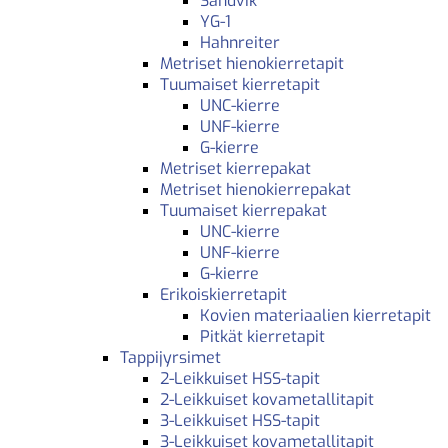
Sandvik
YG-1
Hahnreiter
Metriset hienokierretapit
Tuumaiset kierretapit
UNC-kierre
UNF-kierre
G-kierre
Metriset kierrepakat
Metriset hienokierrepakat
Tuumaiset kierrepakat
UNC-kierre
UNF-kierre
G-kierre
Erikoiskierretapit
Kovien materiaalien kierretapit
Pitkät kierretapit
Tappijyrsimet
2-Leikkuiset HSS-tapit
2-Leikkuiset kovametallitapit
3-Leikkuiset HSS-tapit
3-Leikkuiset kovametallitapit