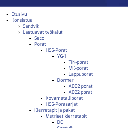
Etusivu
Koneistus
Sandvik
Lastuavat työkalut
Seco
Porat
HSS-Porat
YG-1
TIN-porat
MK-porat
Lappuporat
Dormer
A002 porat
A022 porat
Kovametalliporat
HSS-Porasarjat
Kierretapit ja pakat
Metriset kierretapit
DC