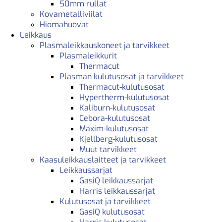
50mm rullat
Kovametalliviilat
Hiomahuovat
Leikkaus
Plasmaleikkauskoneet ja tarvikkeet
Plasmaleikkurit
Thermacut
Plasman kulutusosat ja tarvikkeet
Thermacut-kulutusosat
Hypertherm-kulutusosat
Kaliburn-kulutusosat
Cebora-kulutusosat
Maxim-kulutusosat
Kjellberg-kulutusosat
Muut tarvikkeet
Kaasuleikkauslaitteet ja tarvikkeet
Leikkaussarjat
GasiQ leikkaussarjat
Harris leikkaussarjat
Kulutusosat ja tarvikkeet
GasiQ kulutusosat