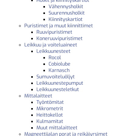
Holkit ja kiinnityskartiot
Vähennysholkit
Suurennusholkit
Kiinnityskartiot
Puristimet ja muut kiinnittimet
Ruuvipuristimet
Koneruuvipuristimet
Leikkuu ja voiteluaineet
Leikkuunesteet
Rocol
Cobiolube
Karnasch
Sumuvoiteluöljyt
Leikkuunestepumput
Leikkuunesteletkut
Mittalaitteet
Työntömitat
Mikrometrit
Heittokellot
Kulmamitat
Muut mittalaitteet
Magneettijalan porat ja reikäjyrsimet