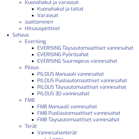
Kuonahakut ja varaosat
Kuonahakut ja taltat
Varaosat
Juottaminen
Hitsauspeitteet
Sahaus
Everising
EVERISING Täysautomaattiset vannesahat
EVERISING Pyörösahat
EVERISING Suurnopeus vannesahat
Pilous
PILOUS Manuaali vannesahat
PILOUS Puoliautomaattiset vannesahat
PILOUS Täysautomaattiset vannesahat
PILOUS 3D vannesahat
FMB
FMB Manuaali vannesahat
FMB Puoliautomaattiset vannesahat
FMB Täysautomaattiset vannesahat
Terät
Vannesahanterät