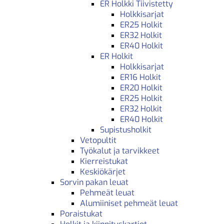
ER Holkki Tiivistetty
Holkkisarjat
ER25 Holkit
ER32 Holkit
ER40 Holkit
ER Holkit
Holkkisarjat
ER16 Holkit
ER20 Holkit
ER25 Holkit
ER32 Holkit
ER40 Holkit
Supistusholkit
Vetopultit
Työkalut ja tarvikkeet
Kierreistukat
Keskiökärjet
Sorvin pakan leuat
Pehmeät leuat
Alumiiniset pehmeät leuat
Poraistukat