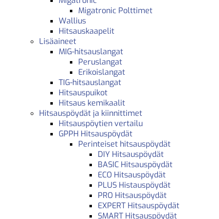
Migatronic
Migatronic Polttimet
Wallius
Hitsauskaapelit
Lisäaineet
MIG-hitsauslangat
Peruslangat
Erikoislangat
TIG-hitsauslangat
Hitsauspuikot
Hitsaus kemikaalit
Hitsauspöydät ja kiinnittimet
Hitsauspöytien vertailu
GPPH Hitsauspöydät
Perinteiset hitsauspöydät
DIY Hitsauspöydät
BASIC Hitsauspöydät
ECO Hitsauspöydät
PLUS Histauspöydät
PRO Hitsauspöydät
EXPERT Hitsauspöydät
SMART Hitsauspöydät