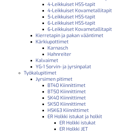
4-Leikkuiset HSS-tapit
4-Leikkuiset Kovametallitapit
5-Leikkuiset HSS-tapit
6-Leikkuiset HSS-tapit
6-Leikkuiset Kovametallitapit
Kierretapin ja pakan vääntimet
Kärkiupottimet
Karnasch
Hahnreiter
Kalvaimet
YG-1 Sorvin- ja jyrsinpalat
Työkalupitimet
Jyrsimen pitimet
BT40 Kiinnittimet
BT50 Kiinnittimet
SK40 Kiinnittimet
SK50 Kiinnittimet
HSK63 Kiinnittimet
ER Holkki istukat ja holkit
ER Holkki istukat
ER Holkki JET