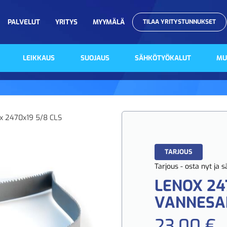
PALVELUT
YRITYS
MYYMÄLÄ
TILAA YRITYSTUNNUKSET
LEIKKAUS
SUOJAUS
SÄHKÖTYÖKALUT
MU
x 2470x19 5/8 CLS
TARJOUS
Tarjous - osta nyt ja 
LENOX 24
VANNESA
23,00 €