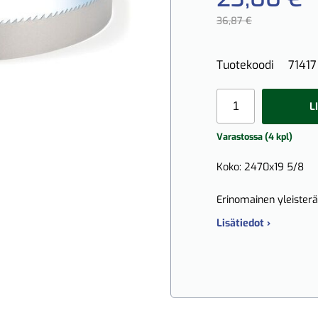
36,87 €
Tuotekoodi
71417
L
Varastossa (4 kpl)
Koko: 2470x19 5/8
Erinomainen yleisterä
Lisätiedot ›