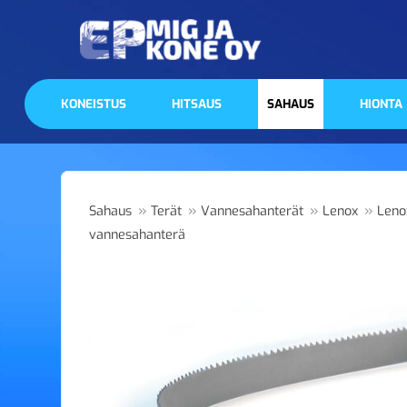
KONEISTUS
HITSAUS
SAHAUS
HIONTA
»
»
»
»
Sahaus
Terät
Vannesahanterät
Lenox
Leno
vannesahanterä