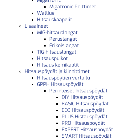
Migatronic
Migatronic Polttimet
Wallius
Hitsauskaapelit
Lisäaineet
MIG-hitsauslangat
Peruslangat
Erikoislangat
TIG-hitsauslangat
Hitsauspuikot
Hitsaus kemikaalit
Hitsauspöydät ja kiinnittimet
Hitsauspöytien vertailu
GPPH Hitsauspöydät
Perinteiset hitsauspöydät
DIY Hitsauspöydät
BASIC Hitsauspöydät
ECO Hitsauspöydät
PLUS Histauspöydät
PRO Hitsauspöydät
EXPERT Hitsauspöydät
SMART Hitsauspöydät