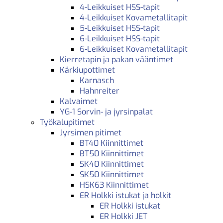
4-Leikkuiset HSS-tapit
4-Leikkuiset Kovametallitapit
5-Leikkuiset HSS-tapit
6-Leikkuiset HSS-tapit
6-Leikkuiset Kovametallitapit
Kierretapin ja pakan vääntimet
Kärkiupottimet
Karnasch
Hahnreiter
Kalvaimet
YG-1 Sorvin- ja jyrsinpalat
Työkalupitimet
Jyrsimen pitimet
BT40 Kiinnittimet
BT50 Kiinnittimet
SK40 Kiinnittimet
SK50 Kiinnittimet
HSK63 Kiinnittimet
ER Holkki istukat ja holkit
ER Holkki istukat
ER Holkki JET