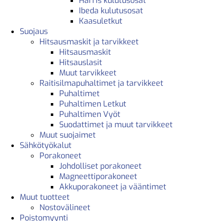
Harris kulutusosat
Ibeda kulutusosat
Kaasuletkut
Suojaus
Hitsausmaskit ja tarvikkeet
Hitsausmaskit
Hitsauslasit
Muut tarvikkeet
Raitisilmapuhaltimet ja tarvikkeet
Puhaltimet
Puhaltimen Letkut
Puhaltimen Vyöt
Suodattimet ja muut tarvikkeet
Muut suojaimet
Sähkötyökalut
Porakoneet
Johdolliset porakoneet
Magneettiporakoneet
Akkuporakoneet ja vääntimet
Muut tuotteet
Nostovälineet
Poistomyynti