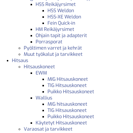
HSS Reikäjyrsimet
HSS Weldon
HSS-XE Weldon
Fein Quick-in
HM Reikäjyrsimet
Ohjain tapit ja adapterit
Porrasporat
Pyöltimen varret ja kehrät
Muut työkalut ja tarvikkeet
Hitsaus
Hitsauskoneet
EWM
MIG Hitsauskoneet
TIG Hitsauskoneet
Puikko Hitsauskoneet
Wallius
MIG hitsauskoneet
TIG Hitsauskoneet
Puikko Hitsauskoneet
Käytetyt Hitsauskoneet
Varaosat ja tarvikkeet