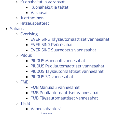
Kuonahakut ja varaosat
Kuonahakut ja taltat
Varaosat
Juottaminen
Hitsauspeitteet
Sahaus
Everising
EVERISING Täysautomaattiset vannesahat
EVERISING Pyörösahat
EVERISING Suurnopeus vannesahat
Pilous
PILOUS Manuaali vannesahat
PILOUS Puoliautomaattiset vannesahat
PILOUS Täysautomaattiset vannesahat
PILOUS 3D vannesahat
FMB
FMB Manuaali vannesahat
FMB Puoliautomaattiset vannesahat
FMB Täysautomaattiset vannesahat
Terät
Vannesahanterät