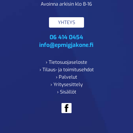
Avoinna arkisin klo 8-16
YHTEYS
06 414 0454
info@epmigjakone.fi
› Tietosuojaseloste
› Tilaus- ja toimitusehdot
› Palvelut
› Yritysesittely
› Sisällöt