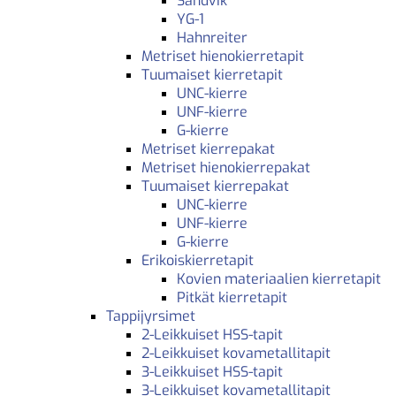
Sandvik
YG-1
Hahnreiter
Metriset hienokierretapit
Tuumaiset kierretapit
UNC-kierre
UNF-kierre
G-kierre
Metriset kierrepakat
Metriset hienokierrepakat
Tuumaiset kierrepakat
UNC-kierre
UNF-kierre
G-kierre
Erikoiskierretapit
Kovien materiaalien kierretapit
Pitkät kierretapit
Tappijyrsimet
2-Leikkuiset HSS-tapit
2-Leikkuiset kovametallitapit
3-Leikkuiset HSS-tapit
3-Leikkuiset kovametallitapit