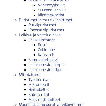
Holkit ja kiinnityskartiot
Vähennysholkit
Suurennusholkit
Kiinnityskartiot
Puristimet ja muut kiinnittimet
Ruuvipuristimet
Koneruuvipuristimet
Leikkuu ja voiteluaineet
Leikkuunesteet
Rocol
Cobiolube
Karnasch
Sumuvoiteluöljyt
Leikkuunestepumput
Leikkuunesteletkut
Mittalaitteet
Työntömitat
Mikrometrit
Heittokellot
Kulmamitat
Muut mittalaitteet
Magneettijalan porat ja reikäjyrsimet