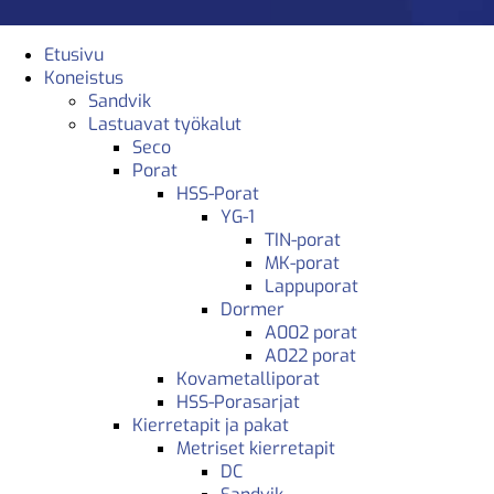
Etusivu
Koneistus
Sandvik
Lastuavat työkalut
Seco
Porat
HSS-Porat
YG-1
TIN-porat
MK-porat
Lappuporat
Dormer
A002 porat
A022 porat
Kovametalliporat
HSS-Porasarjat
Kierretapit ja pakat
Metriset kierretapit
DC