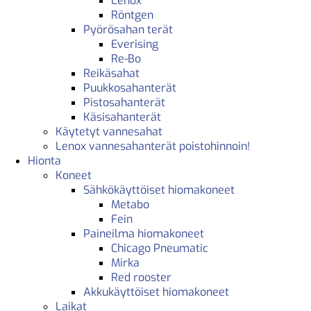
Lenox
Röntgen
Pyörösahan terät
Everising
Re-Bo
Reikäsahat
Puukkosahanterät
Pistosahanterät
Käsisahanterät
Käytetyt vannesahat
Lenox vannesahanterät poistohinnoin!
Hionta
Koneet
Sähkökäyttöiset hiomakoneet
Metabo
Fein
Paineilma hiomakoneet
Chicago Pneumatic
Mirka
Red rooster
Akkukäyttöiset hiomakoneet
Laikat