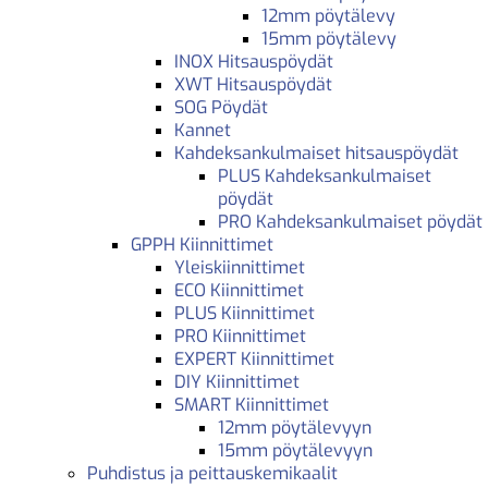
12mm pöytälevy
15mm pöytälevy
INOX Hitsauspöydät
XWT Hitsauspöydät
SOG Pöydät
Kannet
Kahdeksankulmaiset hitsauspöydät
PLUS Kahdeksankulmaiset
pöydät
PRO Kahdeksankulmaiset pöydät
GPPH Kiinnittimet
Yleiskiinnittimet
ECO Kiinnittimet
PLUS Kiinnittimet
PRO Kiinnittimet
EXPERT Kiinnittimet
DIY Kiinnittimet
SMART Kiinnittimet
12mm pöytälevyyn
15mm pöytälevyyn
Puhdistus ja peittauskemikaalit