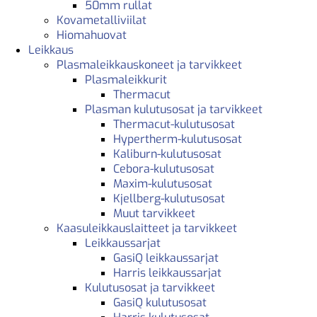
50mm rullat
Kovametalliviilat
Hiomahuovat
Leikkaus
Plasmaleikkauskoneet ja tarvikkeet
Plasmaleikkurit
Thermacut
Plasman kulutusosat ja tarvikkeet
Thermacut-kulutusosat
Hypertherm-kulutusosat
Kaliburn-kulutusosat
Cebora-kulutusosat
Maxim-kulutusosat
Kjellberg-kulutusosat
Muut tarvikkeet
Kaasuleikkauslaitteet ja tarvikkeet
Leikkaussarjat
GasiQ leikkaussarjat
Harris leikkaussarjat
Kulutusosat ja tarvikkeet
GasiQ kulutusosat