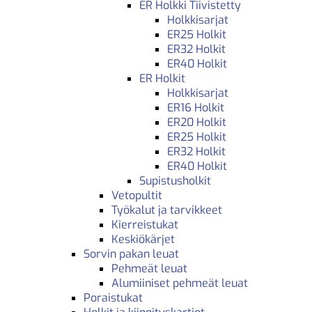
ER Holkki Tiivistetty
Holkkisarjat
ER25 Holkit
ER32 Holkit
ER40 Holkit
ER Holkit
Holkkisarjat
ER16 Holkit
ER20 Holkit
ER25 Holkit
ER32 Holkit
ER40 Holkit
Supistusholkit
Vetopultit
Työkalut ja tarvikkeet
Kierreistukat
Keskiökärjet
Sorvin pakan leuat
Pehmeät leuat
Alumiiniset pehmeät leuat
Poraistukat