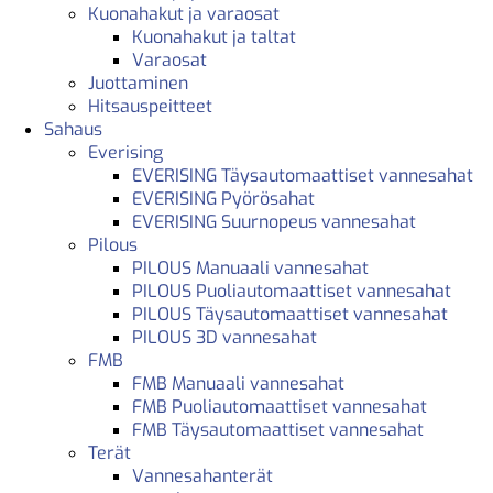
Kuonahakut ja varaosat
Kuonahakut ja taltat
Varaosat
Juottaminen
Hitsauspeitteet
Sahaus
Everising
EVERISING Täysautomaattiset vannesahat
EVERISING Pyörösahat
EVERISING Suurnopeus vannesahat
Pilous
PILOUS Manuaali vannesahat
PILOUS Puoliautomaattiset vannesahat
PILOUS Täysautomaattiset vannesahat
PILOUS 3D vannesahat
FMB
FMB Manuaali vannesahat
FMB Puoliautomaattiset vannesahat
FMB Täysautomaattiset vannesahat
Terät
Vannesahanterät