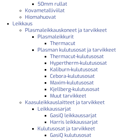
50mm rullat
Kovametalliviilat
Hiomahuovat
Leikkaus
Plasmaleikkauskoneet ja tarvikkeet
Plasmaleikkurit
Thermacut
Plasman kulutusosat ja tarvikkeet
Thermacut-kulutusosat
Hypertherm-kulutusosat
Kaliburn-kulutusosat
Cebora-kulutusosat
Maxim-kulutusosat
Kjellberg-kulutusosat
Muut tarvikkeet
Kaasuleikkauslaitteet ja tarvikkeet
Leikkaussarjat
GasiQ leikkaussarjat
Harris leikkaussarjat
Kulutusosat ja tarvikkeet
GasiQ kulutusosat