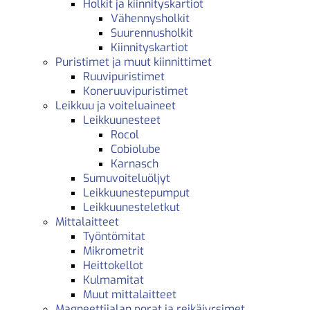
Holkit ja kiinnityskartiot
Vähennysholkit
Suurennusholkit
Kiinnityskartiot
Puristimet ja muut kiinnittimet
Ruuvipuristimet
Koneruuvipuristimet
Leikkuu ja voiteluaineet
Leikkuunesteet
Rocol
Cobiolube
Karnasch
Sumuvoiteluöljyt
Leikkuunestepumput
Leikkuunesteletkut
Mittalaitteet
Työntömitat
Mikrometrit
Heittokellot
Kulmamitat
Muut mittalaitteet
Magneettijalan porat ja reikäjyrsimet