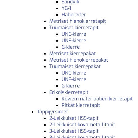
Sandvik
YG-1
Hahnreiter
Metriset hienokierretapit
Tuumaiset kierretapit
UNC-kierre
UNF-kierre
G-kierre
Metriset kierrepakat
Metriset hienokierrepakat
Tuumaiset kierrepakat
UNC-kierre
UNF-kierre
G-kierre
Erikoiskierretapit
Kovien materiaalien kierretapit
Pitkät kierretapit
Tappijyrsimet
2-Leikkuiset HSS-tapit
2-Leikkuiset kovametallitapit
3-Leikkuiset HSS-tapit
3-Leikkuiset kovametallitapit