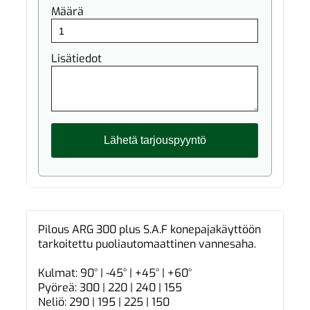
Määrä
Lisätiedot
Pilous ARG 300 plus S.A.F konepajakäyttöön
tarkoitettu puoliautomaattinen vannesaha.
Kulmat: 90° | -45° | +45° | +60°
Pyöreä: 300 | 220 | 240 | 155
Neliö: 290 | 195 | 225 | 150