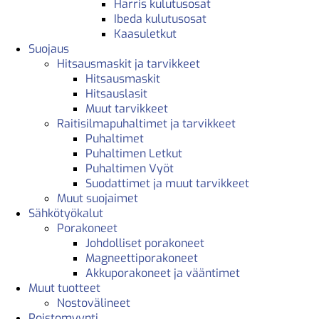
Harris kulutusosat
Ibeda kulutusosat
Kaasuletkut
Suojaus
Hitsausmaskit ja tarvikkeet
Hitsausmaskit
Hitsauslasit
Muut tarvikkeet
Raitisilmapuhaltimet ja tarvikkeet
Puhaltimet
Puhaltimen Letkut
Puhaltimen Vyöt
Suodattimet ja muut tarvikkeet
Muut suojaimet
Sähkötyökalut
Porakoneet
Johdolliset porakoneet
Magneettiporakoneet
Akkuporakoneet ja vääntimet
Muut tuotteet
Nostovälineet
Poistomyynti