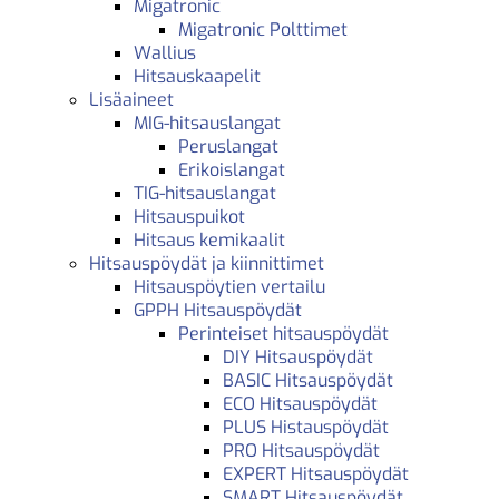
Migatronic
Migatronic Polttimet
Wallius
Hitsauskaapelit
Lisäaineet
MIG-hitsauslangat
Peruslangat
Erikoislangat
TIG-hitsauslangat
Hitsauspuikot
Hitsaus kemikaalit
Hitsauspöydät ja kiinnittimet
Hitsauspöytien vertailu
GPPH Hitsauspöydät
Perinteiset hitsauspöydät
DIY Hitsauspöydät
BASIC Hitsauspöydät
ECO Hitsauspöydät
PLUS Histauspöydät
PRO Hitsauspöydät
EXPERT Hitsauspöydät
SMART Hitsauspöydät