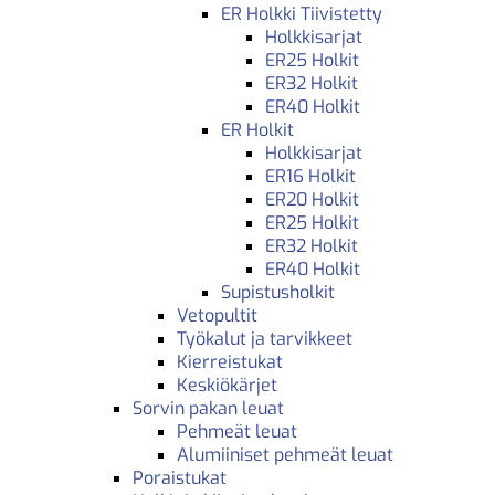
ER Holkki Tiivistetty
Holkkisarjat
ER25 Holkit
ER32 Holkit
ER40 Holkit
ER Holkit
Holkkisarjat
ER16 Holkit
ER20 Holkit
ER25 Holkit
ER32 Holkit
ER40 Holkit
Supistusholkit
Vetopultit
Työkalut ja tarvikkeet
Kierreistukat
Keskiökärjet
Sorvin pakan leuat
Pehmeät leuat
Alumiiniset pehmeät leuat
Poraistukat