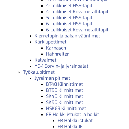
4-Leikkuiset HSS-tapit
4-Leikkuiset Kovametallitapit
5-Leikkuiset HSS-tapit
6-Leikkuiset HSS-tapit
6-Leikkuiset Kovametallitapit
Kierretapin ja pakan vääntimet
Kärkiupottimet
Karnasch
Hahnreiter
Kalvaimet
YG-1 Sorvin- ja jyrsinpalat
Työkalupitimet
Jyrsimen pitimet
BT40 Kiinnittimet
BT50 Kiinnittimet
SK40 Kiinnittimet
SK50 Kiinnittimet
HSK63 Kiinnittimet
ER Holkki istukat ja holkit
ER Holkki istukat
ER Holkki JET