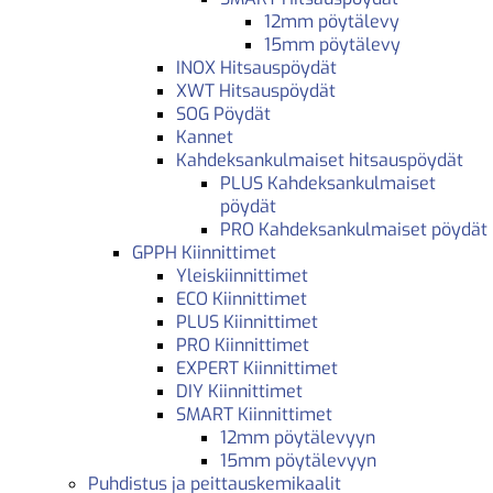
12mm pöytälevy
15mm pöytälevy
INOX Hitsauspöydät
XWT Hitsauspöydät
SOG Pöydät
Kannet
Kahdeksankulmaiset hitsauspöydät
PLUS Kahdeksankulmaiset
pöydät
PRO Kahdeksankulmaiset pöydät
GPPH Kiinnittimet
Yleiskiinnittimet
ECO Kiinnittimet
PLUS Kiinnittimet
PRO Kiinnittimet
EXPERT Kiinnittimet
DIY Kiinnittimet
SMART Kiinnittimet
12mm pöytälevyyn
15mm pöytälevyyn
Puhdistus ja peittauskemikaalit