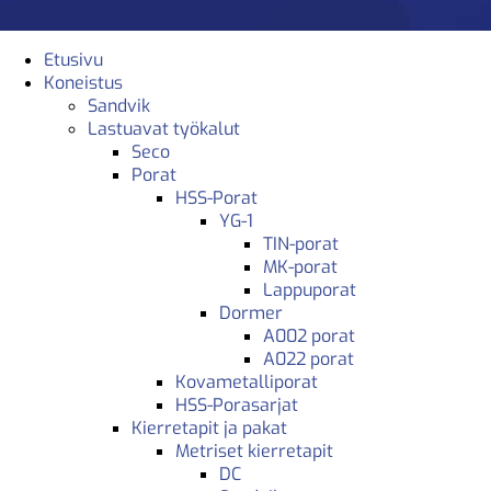
Etusivu
Koneistus
Sandvik
Lastuavat työkalut
Seco
Porat
HSS-Porat
YG-1
TIN-porat
MK-porat
Lappuporat
Dormer
A002 porat
A022 porat
Kovametalliporat
HSS-Porasarjat
Kierretapit ja pakat
Metriset kierretapit
DC