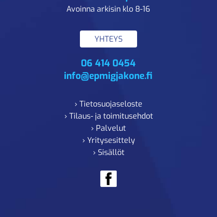
Avoinna arkisin klo 8-16
YHTEYS
06 414 0454
info@epmigjakone.fi
› Tietosuojaseloste
› Tilaus- ja toimitusehdot
› Palvelut
› Yritysesittely
› Sisällöt