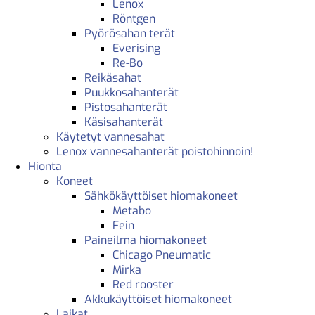
Lenox
Röntgen
Pyörösahan terät
Everising
Re-Bo
Reikäsahat
Puukkosahanterät
Pistosahanterät
Käsisahanterät
Käytetyt vannesahat
Lenox vannesahanterät poistohinnoin!
Hionta
Koneet
Sähkökäyttöiset hiomakoneet
Metabo
Fein
Paineilma hiomakoneet
Chicago Pneumatic
Mirka
Red rooster
Akkukäyttöiset hiomakoneet
Laikat