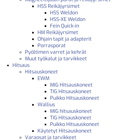
HSS Reikäjyrsimet
HSS Weldon
HSS-XE Weldon
Fein Quick-in
HM Reikäjyrsimet
Ohjain tapit ja adapterit
Porrasporat
Pyöltimen varret ja kehrät
Muut työkalut ja tarvikkeet
Hitsaus
Hitsauskoneet
EWM
MIG Hitsauskoneet
TIG Hitsauskoneet
Puikko Hitsauskoneet
Wallius
MIG hitsauskoneet
TIG Hitsauskoneet
Puikko Hitsauskoneet
Käytetyt Hitsauskoneet
Varaosat ja tarvikkeet