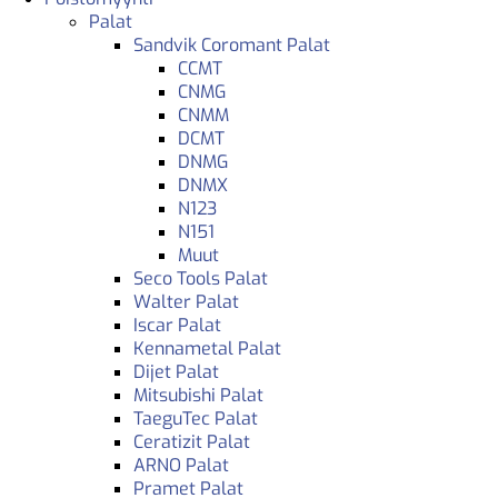
Palat
Sandvik Coromant Palat
CCMT
CNMG
CNMM
DCMT
DNMG
DNMX
N123
N151
Muut
Seco Tools Palat
Walter Palat
Iscar Palat
Kennametal Palat
Dijet Palat
Mitsubishi Palat
TaeguTec Palat
Ceratizit Palat
ARNO Palat
Pramet Palat