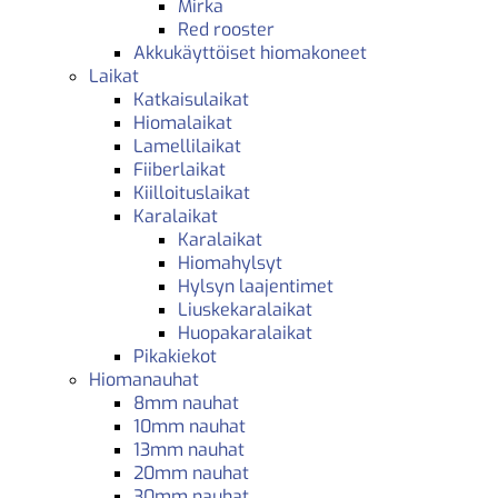
Mirka
Red rooster
Akkukäyttöiset hiomakoneet
Laikat
Katkaisulaikat
Hiomalaikat
Lamellilaikat
Fiiberlaikat
Kiilloituslaikat
Karalaikat
Karalaikat
Hiomahylsyt
Hylsyn laajentimet
Liuskekaralaikat
Huopakaralaikat
Pikakiekot
Hiomanauhat
8mm nauhat
10mm nauhat
13mm nauhat
20mm nauhat
30mm nauhat