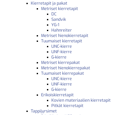
Kierretapit ja pakat
Metriset kierretapit
DC
Sandvik
YG-1
Hahnreiter
Metriset hienokierretapit
Tuumaiset kierretapit
UNC-kierre
UNF-kierre
G-kierre
Metriset kierrepakat
Metriset hienokierrepakat
Tuumaiset kierrepakat
UNC-kierre
UNF-kierre
G-kierre
Erikoiskierretapit
Kovien materiaalien kierretapit
Pitkät kierretapit
Tappijyrsimet