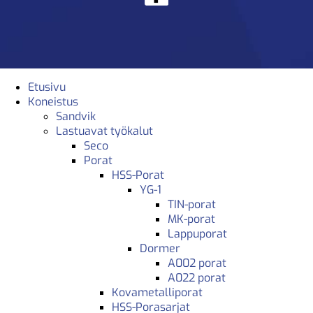
Etusivu
Koneistus
Sandvik
Lastuavat työkalut
Seco
Porat
HSS-Porat
YG-1
TIN-porat
MK-porat
Lappuporat
Dormer
A002 porat
A022 porat
Kovametalliporat
HSS-Porasarjat