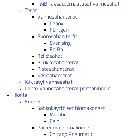
FMB Täysautomaattiset vannesahat
Terät
Vannesahanterät
Lenox
Röntgen
Pyörösahan terät
Everising
Re-Bo
Reikäsahat
Puukkosahanterät
Pistosahanterät
Käsisahanterät
Käytetyt vannesahat
Lenox vannesahanterät poistohinnoin!
Hionta
Koneet
Sähkökäyttöiset hiomakoneet
Metabo
Fein
Paineilma hiomakoneet
Chicago Pneumatic