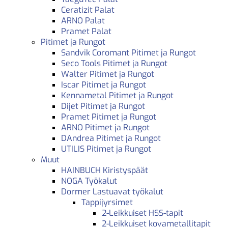
Ceratizit Palat
ARNO Palat
Pramet Palat
Pitimet ja Rungot
Sandvik Coromant Pitimet ja Rungot
Seco Tools Pitimet ja Rungot
Walter Pitimet ja Rungot
Iscar Pitimet ja Rungot
Kennametal Pitimet ja Rungot
Dijet Pitimet ja Rungot
Pramet Pitimet ja Rungot
ARNO Pitimet ja Rungot
DAndrea Pitimet ja Rungot
UTILIS Pitimet ja Rungot
Muut
HAINBUCH Kiristyspäät
NOGA Työkalut
Dormer Lastuavat työkalut
Tappijyrsimet
2-Leikkuiset HSS-tapit
2-Leikkuiset kovametallitapit