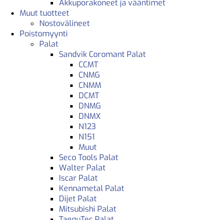
Akkuporakoneet ja vääntimet
Muut tuotteet
Nostovälineet
Poistomyynti
Palat
Sandvik Coromant Palat
CCMT
CNMG
CNMM
DCMT
DNMG
DNMX
N123
N151
Muut
Seco Tools Palat
Walter Palat
Iscar Palat
Kennametal Palat
Dijet Palat
Mitsubishi Palat
TaeguTec Palat