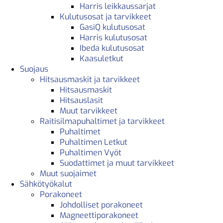
Harris leikkaussarjat
Kulutusosat ja tarvikkeet
GasiQ kulutusosat
Harris kulutusosat
Ibeda kulutusosat
Kaasuletkut
Suojaus
Hitsausmaskit ja tarvikkeet
Hitsausmaskit
Hitsauslasit
Muut tarvikkeet
Raitisilmapuhaltimet ja tarvikkeet
Puhaltimet
Puhaltimen Letkut
Puhaltimen Vyöt
Suodattimet ja muut tarvikkeet
Muut suojaimet
Sähkötyökalut
Porakoneet
Johdolliset porakoneet
Magneettiporakoneet