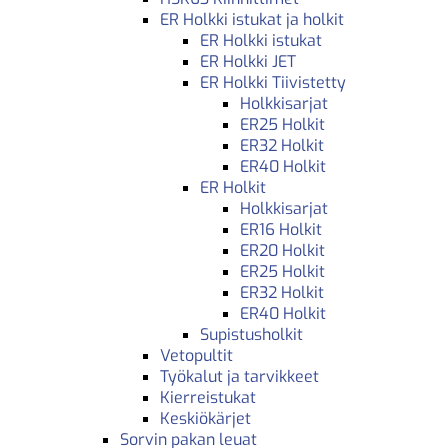
ER Holkki istukat ja holkit
ER Holkki istukat
ER Holkki JET
ER Holkki Tiivistetty
Holkkisarjat
ER25 Holkit
ER32 Holkit
ER40 Holkit
ER Holkit
Holkkisarjat
ER16 Holkit
ER20 Holkit
ER25 Holkit
ER32 Holkit
ER40 Holkit
Supistusholkit
Vetopultit
Työkalut ja tarvikkeet
Kierreistukat
Keskiökärjet
Sorvin pakan leuat