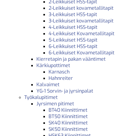
2-Leikkuiset HSS-tapit
2-Leikkuiset kovametallitapit
3-Leikkuiset HSS-tapit
3-Leikkuiset kovametallitapit
4-Leikkuiset HSS-tapit
4-Leikkuiset Kovametallitapit
5-Leikkuiset HSS-tapit
6-Leikkuiset HSS-tapit
6-Leikkuiset Kovametallitapit
Kierretapin ja pakan vääntimet
Kärkiupottimet
Karnasch
Hahnreiter
Kalvaimet
YG-1 Sorvin- ja jyrsinpalat
Työkalupitimet
Jyrsimen pitimet
BT40 Kiinnittimet
BT50 Kiinnittimet
SK40 Kiinnittimet
SK50 Kiinnittimet
HSK63 Kiinnittimet