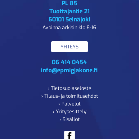
PL 85
Tuottajantie 21
60101 Seinäjoki
Avoinna arkisin klo 8-16
YHTEYS
06 414 0454
info@epmigjakone.fi
› Tietosuojaseloste
› Tilaus- ja toimitusehdot
› Palvelut
› Yritysesittely
› Sisällöt