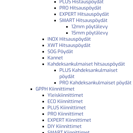
PLUS Histauspöydät
PRO Hitsauspöydät
EXPERT Hitsauspöydät
SMART Hitsauspöydät
12mm pöytälevy
15mm pöytälevy
INOX Hitsauspöydät
XWT Hitsauspöydät
SOG Pöydät
Kannet
Kahdeksankulmaiset hitsauspöydät
PLUS Kahdeksankulmaiset
pöydät
PRO Kahdeksankulmaiset pöydät
GPPH Kiinnittimet
Yleiskiinnittimet
ECO Kiinnittimet
PLUS Kiinnittimet
PRO Kiinnittimet
EXPERT Kiinnittimet
DIY Kiinnittimet
SMART Kiinnittimet