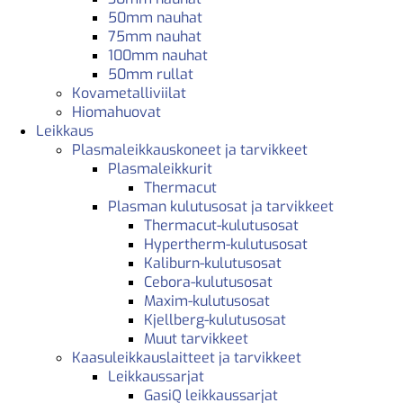
50mm nauhat
75mm nauhat
100mm nauhat
50mm rullat
Kovametalliviilat
Hiomahuovat
Leikkaus
Plasmaleikkauskoneet ja tarvikkeet
Plasmaleikkurit
Thermacut
Plasman kulutusosat ja tarvikkeet
Thermacut-kulutusosat
Hypertherm-kulutusosat
Kaliburn-kulutusosat
Cebora-kulutusosat
Maxim-kulutusosat
Kjellberg-kulutusosat
Muut tarvikkeet
Kaasuleikkauslaitteet ja tarvikkeet
Leikkaussarjat
GasiQ leikkaussarjat