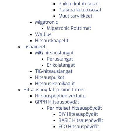
Puikko-kulutusosat
Plasma-kulutusosat
Muut tarvikkeet
Migatronic
Migatronic Polttimet
Wallius
Hitsauskaapelit
Lisäaineet
MIG-hitsauslangat
Peruslangat
Erikoislangat
TIG-hitsauslangat
Hitsauspuikot
Hitsaus kemikaalit
Hitsauspöydät ja kiinnittimet
Hitsauspöytien vertailu
GPPH Hitsauspöydät
Perinteiset hitsauspöydät
DIY Hitsauspöydät
BASIC Hitsauspöydät
ECO Hitsauspöydät