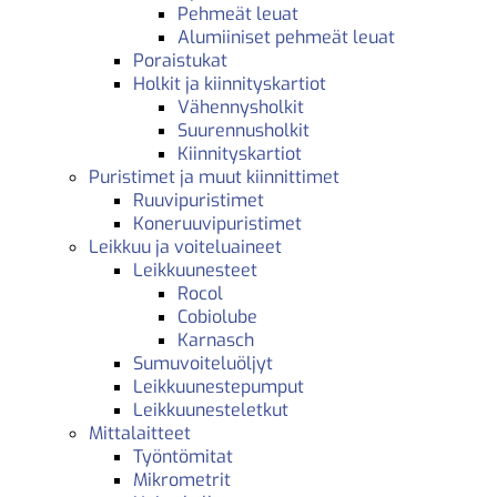
Pehmeät leuat
Alumiiniset pehmeät leuat
Poraistukat
Holkit ja kiinnityskartiot
Vähennysholkit
Suurennusholkit
Kiinnityskartiot
Puristimet ja muut kiinnittimet
Ruuvipuristimet
Koneruuvipuristimet
Leikkuu ja voiteluaineet
Leikkuunesteet
Rocol
Cobiolube
Karnasch
Sumuvoiteluöljyt
Leikkuunestepumput
Leikkuunesteletkut
Mittalaitteet
Työntömitat
Mikrometrit