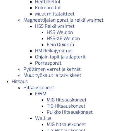
Heittokellot
Kulmamitat
Muut mittalaitteet
Magneettijalan porat ja reikäjyrsimet
HSS Reikäjyrsimet
HSS Weldon
HSS-XE Weldon
Fein Quick-in
HM Reikäjyrsimet
Ohjain tapit ja adapterit
Porrasporat
Pyöltimen varret ja kehrät
Muut työkalut ja tarvikkeet
Hitsaus
Hitsauskoneet
EWM
MIG Hitsauskoneet
TIG Hitsauskoneet
Puikko Hitsauskoneet
Wallius
MIG hitsauskoneet
TIG Hitsauskoneet