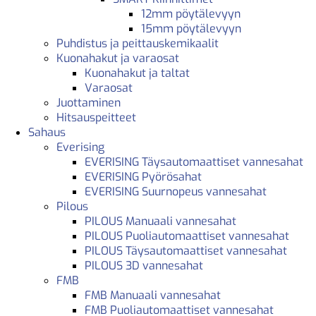
12mm pöytälevyyn
15mm pöytälevyyn
Puhdistus ja peittauskemikaalit
Kuonahakut ja varaosat
Kuonahakut ja taltat
Varaosat
Juottaminen
Hitsauspeitteet
Sahaus
Everising
EVERISING Täysautomaattiset vannesahat
EVERISING Pyörösahat
EVERISING Suurnopeus vannesahat
Pilous
PILOUS Manuaali vannesahat
PILOUS Puoliautomaattiset vannesahat
PILOUS Täysautomaattiset vannesahat
PILOUS 3D vannesahat
FMB
FMB Manuaali vannesahat
FMB Puoliautomaattiset vannesahat