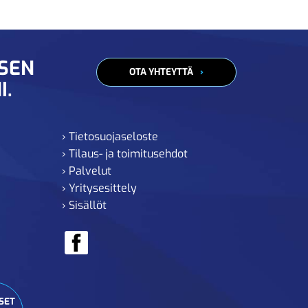
ISEN
OTA YHTEYTTÄ
I.
› Tietosuojaseloste
› Tilaus- ja toimitusehdot
› Palvelut
› Yritysesittely
› Sisällöt
SET