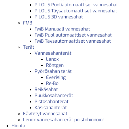
PILOUS Puoliautomaattiset vannesahat
PILOUS Täysautomaattiset vannesahat
PILOUS 3D vannesahat
FMB
FMB Manuaali vannesahat
FMB Puoliautomaattiset vannesahat
FMB Täysautomaattiset vannesahat
Terät
Vannesahanterät
Lenox
Röntgen
Pyörösahan terät
Everising
Re-Bo
Reikäsahat
Puukkosahanterät
Pistosahanterät
Käsisahanterät
Käytetyt vannesahat
Lenox vannesahanterät poistohinnoin!
Hionta