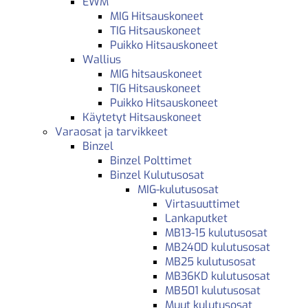
EWM
MIG Hitsauskoneet
TIG Hitsauskoneet
Puikko Hitsauskoneet
Wallius
MIG hitsauskoneet
TIG Hitsauskoneet
Puikko Hitsauskoneet
Käytetyt Hitsauskoneet
Varaosat ja tarvikkeet
Binzel
Binzel Polttimet
Binzel Kulutusosat
MIG-kulutusosat
Virtasuuttimet
Lankaputket
MB13-15 kulutusosat
MB240D kulutusosat
MB25 kulutusosat
MB36KD kulutusosat
MB501 kulutusosat
Muut kulutusosat