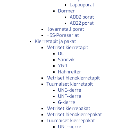
Lappuporat
Dormer
A002 porat
A022 porat
Kovametalliporat
HSS-Porasarjat
Kierretapit ja pakat
Metriset kierretapit
DC
Sandvik
YG-1
Hahnreiter
Metriset hienokierretapit
Tuumaiset kierretapit
UNC-kierre
UNF-kierre
G-kierre
Metriset kierrepakat
Metriset hienokierrepakat
Tuumaiset kierrepakat
UNC-kierre