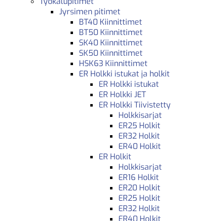
Työkalupitimet
Jyrsimen pitimet
BT40 Kiinnittimet
BT50 Kiinnittimet
SK40 Kiinnittimet
SK50 Kiinnittimet
HSK63 Kiinnittimet
ER Holkki istukat ja holkit
ER Holkki istukat
ER Holkki JET
ER Holkki Tiivistetty
Holkkisarjat
ER25 Holkit
ER32 Holkit
ER40 Holkit
ER Holkit
Holkkisarjat
ER16 Holkit
ER20 Holkit
ER25 Holkit
ER32 Holkit
ER40 Holkit