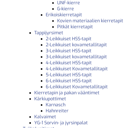
UNF-kierre
G-kierre
Erikoiskierretapit
Kovien materiaalien kierretapit
Pitkät kierretapit
Tappijyrsimet
2-Leikkuiset HSS-tapit
2-Leikkuiset kovametallitapit
3-Leikkuiset HSS-tapit
3-Leikkuiset kovametallitapit
4-Leikkuiset HSS-tapit
4-Leikkuiset Kovametallitapit
5-Leikkuiset HSS-tapit
6-Leikkuiset HSS-tapit
6-Leikkuiset Kovametallitapit
Kierretapin ja pakan vääntimet
Kärkiupottimet
Karnasch
Hahnreiter
Kalvaimet
YG-1 Sorvin- ja jyrsinpalat