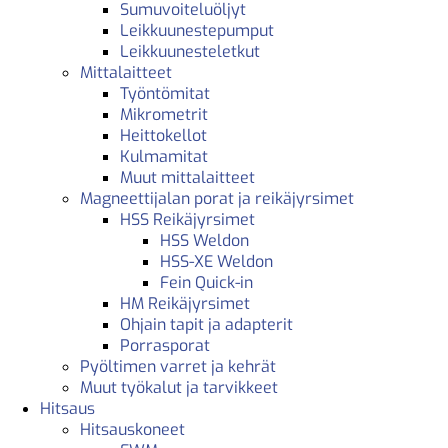
Sumuvoiteluöljyt
Leikkuunestepumput
Leikkuunesteletkut
Mittalaitteet
Työntömitat
Mikrometrit
Heittokellot
Kulmamitat
Muut mittalaitteet
Magneettijalan porat ja reikäjyrsimet
HSS Reikäjyrsimet
HSS Weldon
HSS-XE Weldon
Fein Quick-in
HM Reikäjyrsimet
Ohjain tapit ja adapterit
Porrasporat
Pyöltimen varret ja kehrät
Muut työkalut ja tarvikkeet
Hitsaus
Hitsauskoneet