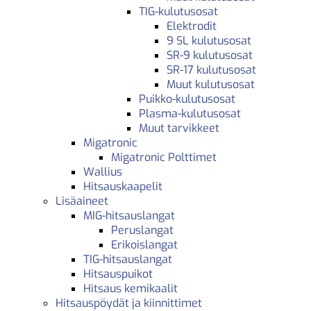
TIG-kulutusosat
Elektrodit
9 SL kulutusosat
SR-9 kulutusosat
SR-17 kulutusosat
Muut kulutusosat
Puikko-kulutusosat
Plasma-kulutusosat
Muut tarvikkeet
Migatronic
Migatronic Polttimet
Wallius
Hitsauskaapelit
Lisäaineet
MIG-hitsauslangat
Peruslangat
Erikoislangat
TIG-hitsauslangat
Hitsauspuikot
Hitsaus kemikaalit
Hitsauspöydät ja kiinnittimet