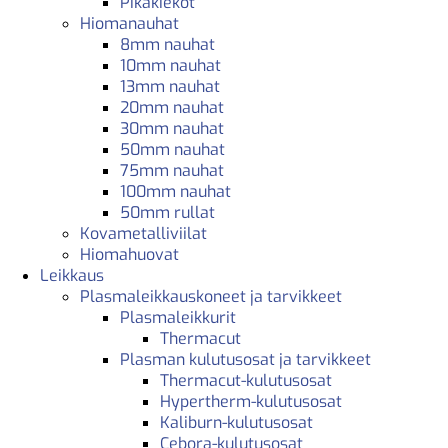
Pikakiekot
Hiomanauhat
8mm nauhat
10mm nauhat
13mm nauhat
20mm nauhat
30mm nauhat
50mm nauhat
75mm nauhat
100mm nauhat
50mm rullat
Kovametalliviilat
Hiomahuovat
Leikkaus
Plasmaleikkauskoneet ja tarvikkeet
Plasmaleikkurit
Thermacut
Plasman kulutusosat ja tarvikkeet
Thermacut-kulutusosat
Hypertherm-kulutusosat
Kaliburn-kulutusosat
Cebora-kulutusosat