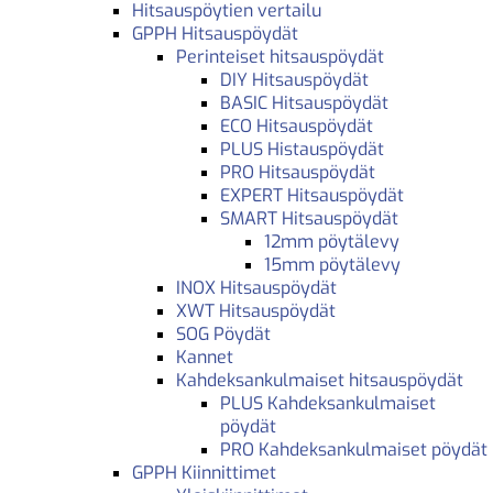
Hitsauspöytien vertailu
GPPH Hitsauspöydät
Perinteiset hitsauspöydät
DIY Hitsauspöydät
BASIC Hitsauspöydät
ECO Hitsauspöydät
PLUS Histauspöydät
PRO Hitsauspöydät
EXPERT Hitsauspöydät
SMART Hitsauspöydät
12mm pöytälevy
15mm pöytälevy
INOX Hitsauspöydät
XWT Hitsauspöydät
SOG Pöydät
Kannet
Kahdeksankulmaiset hitsauspöydät
PLUS Kahdeksankulmaiset
pöydät
PRO Kahdeksankulmaiset pöydät
GPPH Kiinnittimet