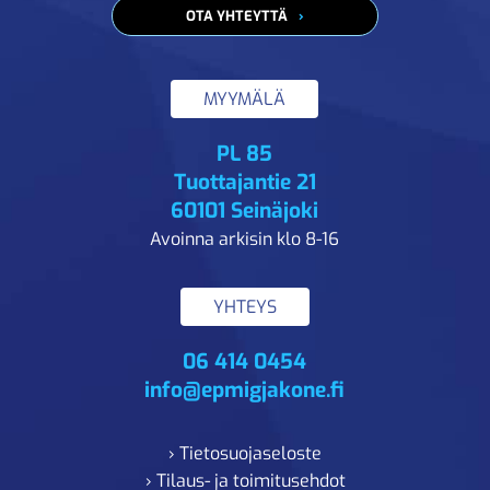
OTA YHTEYTTÄ
MYYMÄLÄ
PL 85
Tuottajantie 21
60101 Seinäjoki
Avoinna arkisin klo 8-16
YHTEYS
06 414 0454
info@epmigjakone.fi
› Tietosuojaseloste
› Tilaus- ja toimitusehdot