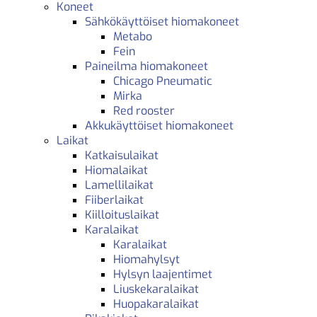
Koneet
Sähkökäyttöiset hiomakoneet
Metabo
Fein
Paineilma hiomakoneet
Chicago Pneumatic
Mirka
Red rooster
Akkukäyttöiset hiomakoneet
Laikat
Katkaisulaikat
Hiomalaikat
Lamellilaikat
Fiiberlaikat
Kiilloituslaikat
Karalaikat
Karalaikat
Hiomahylsyt
Hylsyn laajentimet
Liuskekaralaikat
Huopakaralaikat