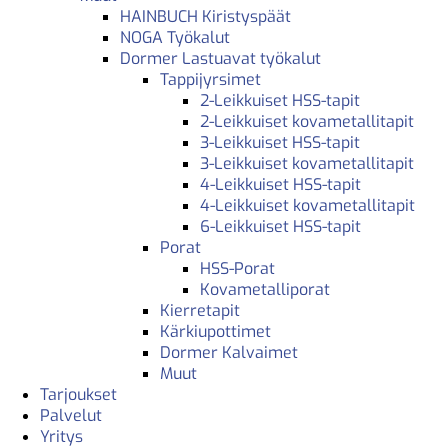
HAINBUCH Kiristyspäät
NOGA Työkalut
Dormer Lastuavat työkalut
Tappijyrsimet
2-Leikkuiset HSS-tapit
2-Leikkuiset kovametallitapit
3-Leikkuiset HSS-tapit
3-Leikkuiset kovametallitapit
4-Leikkuiset HSS-tapit
4-Leikkuiset kovametallitapit
6-Leikkuiset HSS-tapit
Porat
HSS-Porat
Kovametalliporat
Kierretapit
Kärkiupottimet
Dormer Kalvaimet
Muut
Tarjoukset
Palvelut
Yritys