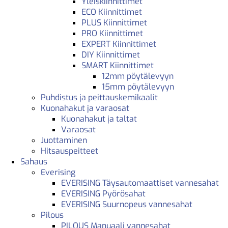
Yleiskiinnittimet
ECO Kiinnittimet
PLUS Kiinnittimet
PRO Kiinnittimet
EXPERT Kiinnittimet
DIY Kiinnittimet
SMART Kiinnittimet
12mm pöytälevyyn
15mm pöytälevyyn
Puhdistus ja peittauskemikaalit
Kuonahakut ja varaosat
Kuonahakut ja taltat
Varaosat
Juottaminen
Hitsauspeitteet
Sahaus
Everising
EVERISING Täysautomaattiset vannesahat
EVERISING Pyörösahat
EVERISING Suurnopeus vannesahat
Pilous
PILOUS Manuaali vannesahat