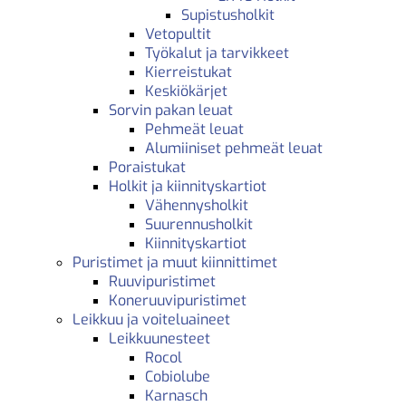
Supistusholkit
Vetopultit
Työkalut ja tarvikkeet
Kierreistukat
Keskiökärjet
Sorvin pakan leuat
Pehmeät leuat
Alumiiniset pehmeät leuat
Poraistukat
Holkit ja kiinnityskartiot
Vähennysholkit
Suurennusholkit
Kiinnityskartiot
Puristimet ja muut kiinnittimet
Ruuvipuristimet
Koneruuvipuristimet
Leikkuu ja voiteluaineet
Leikkuunesteet
Rocol
Cobiolube
Karnasch