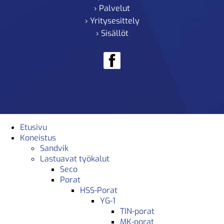
› Palvelut
› Yritysesittely
› Sisällöt
Etusivu
Koneistus
Sandvik
Lastuavat työkalut
Seco
Porat
HSS-Porat
YG-1
TIN-porat
MK-porat