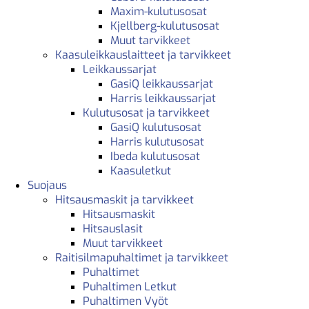
Maxim-kulutusosat
Kjellberg-kulutusosat
Muut tarvikkeet
Kaasuleikkauslaitteet ja tarvikkeet
Leikkaussarjat
GasiQ leikkaussarjat
Harris leikkaussarjat
Kulutusosat ja tarvikkeet
GasiQ kulutusosat
Harris kulutusosat
Ibeda kulutusosat
Kaasuletkut
Suojaus
Hitsausmaskit ja tarvikkeet
Hitsausmaskit
Hitsauslasit
Muut tarvikkeet
Raitisilmapuhaltimet ja tarvikkeet
Puhaltimet
Puhaltimen Letkut
Puhaltimen Vyöt