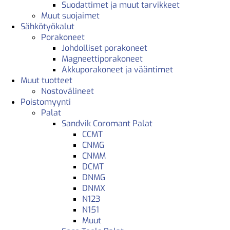
Suodattimet ja muut tarvikkeet
Muut suojaimet
Sähkötyökalut
Porakoneet
Johdolliset porakoneet
Magneettiporakoneet
Akkuporakoneet ja vääntimet
Muut tuotteet
Nostovälineet
Poistomyynti
Palat
Sandvik Coromant Palat
CCMT
CNMG
CNMM
DCMT
DNMG
DNMX
N123
N151
Muut