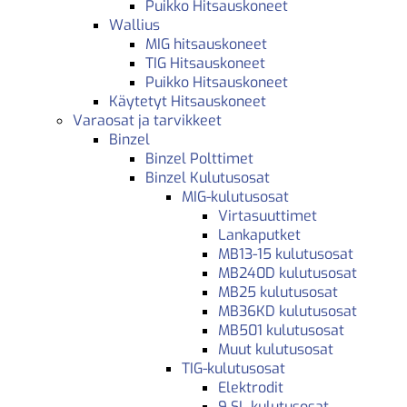
Puikko Hitsauskoneet
Wallius
MIG hitsauskoneet
TIG Hitsauskoneet
Puikko Hitsauskoneet
Käytetyt Hitsauskoneet
Varaosat ja tarvikkeet
Binzel
Binzel Polttimet
Binzel Kulutusosat
MIG-kulutusosat
Virtasuuttimet
Lankaputket
MB13-15 kulutusosat
MB240D kulutusosat
MB25 kulutusosat
MB36KD kulutusosat
MB501 kulutusosat
Muut kulutusosat
TIG-kulutusosat
Elektrodit
9 SL kulutusosat