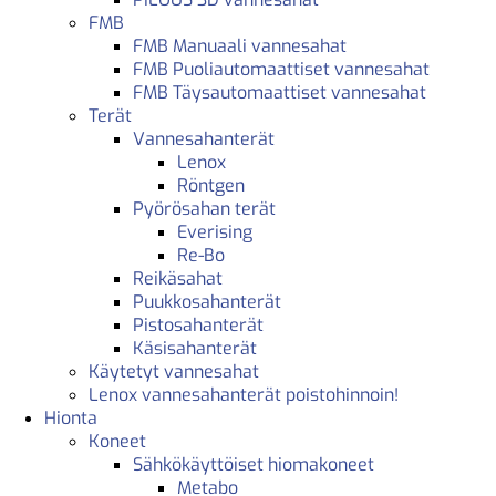
FMB
FMB Manuaali vannesahat
FMB Puoliautomaattiset vannesahat
FMB Täysautomaattiset vannesahat
Terät
Vannesahanterät
Lenox
Röntgen
Pyörösahan terät
Everising
Re-Bo
Reikäsahat
Puukkosahanterät
Pistosahanterät
Käsisahanterät
Käytetyt vannesahat
Lenox vannesahanterät poistohinnoin!
Hionta
Koneet
Sähkökäyttöiset hiomakoneet
Metabo