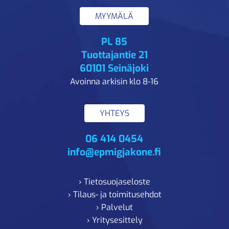
MYYMÄLÄ
PL 85
Tuottajantie 21
60101 Seinäjoki
Avoinna arkisin klo 8-16
YHTEYS
06 414 0454
info@epmigjakone.fi
› Tietosuojaseloste
› Tilaus- ja toimitusehdot
› Palvelut
› Yritysesittely