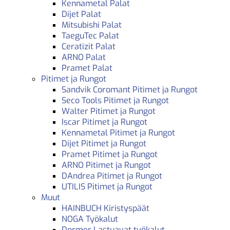
Kennametal Palat
Dijet Palat
Mitsubishi Palat
TaeguTec Palat
Ceratizit Palat
ARNO Palat
Pramet Palat
Pitimet ja Rungot
Sandvik Coromant Pitimet ja Rungot
Seco Tools Pitimet ja Rungot
Walter Pitimet ja Rungot
Iscar Pitimet ja Rungot
Kennametal Pitimet ja Rungot
Dijet Pitimet ja Rungot
Pramet Pitimet ja Rungot
ARNO Pitimet ja Rungot
DAndrea Pitimet ja Rungot
UTILIS Pitimet ja Rungot
Muut
HAINBUCH Kiristyspäät
NOGA Työkalut
Dormer Lastuavat työkalut