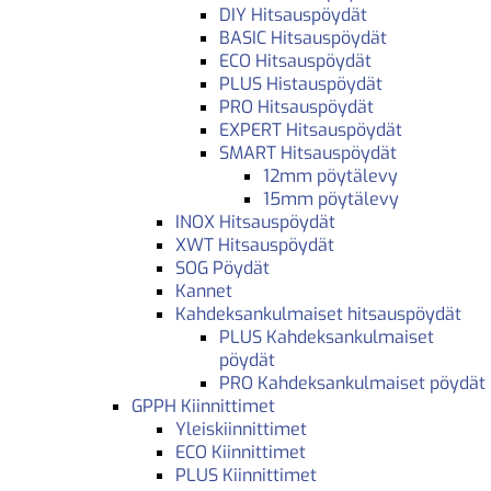
DIY Hitsauspöydät
BASIC Hitsauspöydät
ECO Hitsauspöydät
PLUS Histauspöydät
PRO Hitsauspöydät
EXPERT Hitsauspöydät
SMART Hitsauspöydät
12mm pöytälevy
15mm pöytälevy
INOX Hitsauspöydät
XWT Hitsauspöydät
SOG Pöydät
Kannet
Kahdeksankulmaiset hitsauspöydät
PLUS Kahdeksankulmaiset
pöydät
PRO Kahdeksankulmaiset pöydät
GPPH Kiinnittimet
Yleiskiinnittimet
ECO Kiinnittimet
PLUS Kiinnittimet