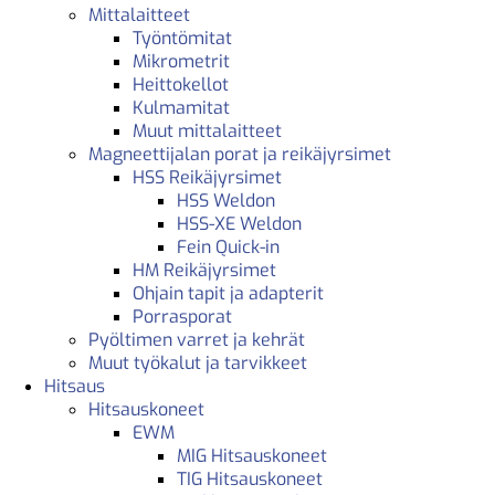
Mittalaitteet
Työntömitat
Mikrometrit
Heittokellot
Kulmamitat
Muut mittalaitteet
Magneettijalan porat ja reikäjyrsimet
HSS Reikäjyrsimet
HSS Weldon
HSS-XE Weldon
Fein Quick-in
HM Reikäjyrsimet
Ohjain tapit ja adapterit
Porrasporat
Pyöltimen varret ja kehrät
Muut työkalut ja tarvikkeet
Hitsaus
Hitsauskoneet
EWM
MIG Hitsauskoneet
TIG Hitsauskoneet