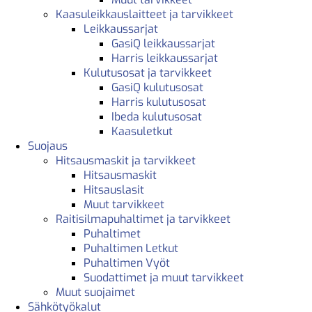
Kaasuleikkauslaitteet ja tarvikkeet
Leikkaussarjat
GasiQ leikkaussarjat
Harris leikkaussarjat
Kulutusosat ja tarvikkeet
GasiQ kulutusosat
Harris kulutusosat
Ibeda kulutusosat
Kaasuletkut
Suojaus
Hitsausmaskit ja tarvikkeet
Hitsausmaskit
Hitsauslasit
Muut tarvikkeet
Raitisilmapuhaltimet ja tarvikkeet
Puhaltimet
Puhaltimen Letkut
Puhaltimen Vyöt
Suodattimet ja muut tarvikkeet
Muut suojaimet
Sähkötyökalut