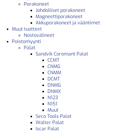
Porakoneet
Johdolliset porakoneet
Magneettiporakoneet
Akkuporakoneet ja vääntimet
Muut tuotteet
Nostovälineet
Poistomyynti
Palat
Sandvik Coromant Palat
CCMT
CNMG
CNMM
DCMT
DNMG
DNMX
N123
N151
Muut
Seco Tools Palat
Walter Palat
Iscar Palat