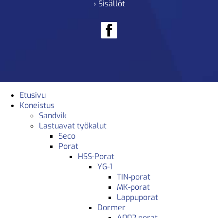
› Sisällöt
Etusivu
Koneistus
Sandvik
Lastuavat työkalut
Seco
Porat
HSS-Porat
YG-1
TIN-porat
MK-porat
Lappuporat
Dormer
A002 porat