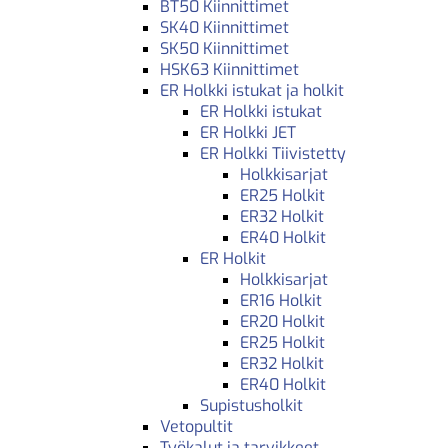
BT50 Kiinnittimet
SK40 Kiinnittimet
SK50 Kiinnittimet
HSK63 Kiinnittimet
ER Holkki istukat ja holkit
ER Holkki istukat
ER Holkki JET
ER Holkki Tiivistetty
Holkkisarjat
ER25 Holkit
ER32 Holkit
ER40 Holkit
ER Holkit
Holkkisarjat
ER16 Holkit
ER20 Holkit
ER25 Holkit
ER32 Holkit
ER40 Holkit
Supistusholkit
Vetopultit
Työkalut ja tarvikkeet