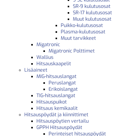
SR-9 kulutusosat
SR-17 kulutusosat
Muut kulutusosat
Puikko-kulutusosat
Plasma-kulutusosat
Muut tarvikkeet
Migatronic
Migatronic Polttimet
Wallius
Hitsauskaapelit
Lisäaineet
MIG-hitsauslangat
Peruslangat
Erikoislangat
TIG-hitsauslangat
Hitsauspuikot
Hitsaus kemikaalit
Hitsauspöydät ja kiinnittimet
Hitsauspöytien vertailu
GPPH Hitsauspöydät
Perinteiset hitsauspöydät