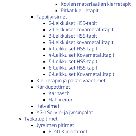
Kovien materiaalien kierretapit
Pitkät kierretapit
Tappijyrsimet
2-Leikkuiset HSS-tapit
2-Leikkuiset kovametallitapit
3-Leikkuiset HSS-tapit
3-Leikkuiset kovametallitapit
4-Leikkuiset HSS-tapit
4-Leikkuiset Kovametallitapit
5-Leikkuiset HSS-tapit
6-Leikkuiset HSS-tapit
6-Leikkuiset Kovametallitapit
Kierretapin ja pakan vääntimet
Kärkiupottimet
Karnasch
Hahnreiter
Kalvaimet
YG-1 Sorvin- ja jyrsinpalat
Työkalupitimet
Jyrsimen pitimet
BT40 Kiinnittimet