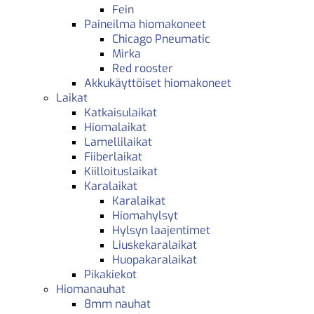
Fein
Paineilma hiomakoneet
Chicago Pneumatic
Mirka
Red rooster
Akkukäyttöiset hiomakoneet
Laikat
Katkaisulaikat
Hiomalaikat
Lamellilaikat
Fiiberlaikat
Kiilloituslaikat
Karalaikat
Karalaikat
Hiomahylsyt
Hylsyn laajentimet
Liuskekaralaikat
Huopakaralaikat
Pikakiekot
Hiomanauhat
8mm nauhat