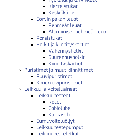
Kierreistukat
Keskiökärjet
Sorvin pakan leuat
Pehmeät leuat
Alumiiniset pehmeät leuat
Poraistukat
Holkit ja kiinnityskartiot
Vähennysholkit
Suurennusholkit
Kiinnityskartiot
Puristimet ja muut kiinnittimet
Ruuvipuristimet
Koneruuvipuristimet
Leikkuu ja voiteluaineet
Leikkuunesteet
Rocol
Cobiolube
Karnasch
Sumuvoiteluöljyt
Leikkuunestepumput
Leikkuunesteletkut