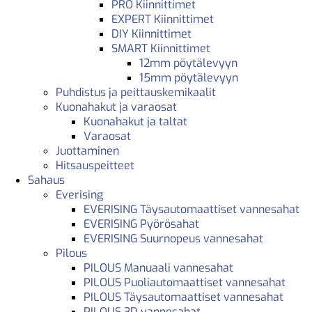
PRO Kiinnittimet
EXPERT Kiinnittimet
DIY Kiinnittimet
SMART Kiinnittimet
12mm pöytälevyyn
15mm pöytälevyyn
Puhdistus ja peittauskemikaalit
Kuonahakut ja varaosat
Kuonahakut ja taltat
Varaosat
Juottaminen
Hitsauspeitteet
Sahaus
Everising
EVERISING Täysautomaattiset vannesahat
EVERISING Pyörösahat
EVERISING Suurnopeus vannesahat
Pilous
PILOUS Manuaali vannesahat
PILOUS Puoliautomaattiset vannesahat
PILOUS Täysautomaattiset vannesahat
PILOUS 3D vannesahat