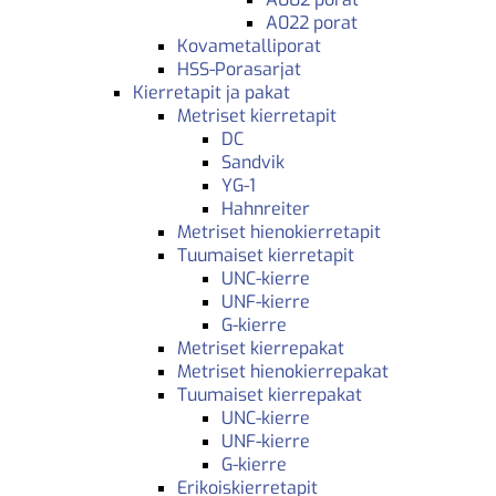
A022 porat
Kovametalliporat
HSS-Porasarjat
Kierretapit ja pakat
Metriset kierretapit
DC
Sandvik
YG-1
Hahnreiter
Metriset hienokierretapit
Tuumaiset kierretapit
UNC-kierre
UNF-kierre
G-kierre
Metriset kierrepakat
Metriset hienokierrepakat
Tuumaiset kierrepakat
UNC-kierre
UNF-kierre
G-kierre
Erikoiskierretapit