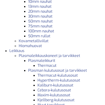
10mm nauhat
13mm nauhat
20mm nauhat
30mm nauhat
50mm nauhat
75mm nauhat
100mm nauhat
50mm rullat
Kovametalliviilat
Hiomahuovat
Leikkaus
Plasmaleikkauskoneet ja tarvikkeet
Plasmaleikkurit
Thermacut
Plasman kulutusosat ja tarvikkeet
Thermacut-kulutusosat
Hypertherm-kulutusosat
Kaliburn-kulutusosat
Cebora-kulutusosat
Maxim-kulutusosat
Kjellberg-kulutusosat
Muut tarvikkeet