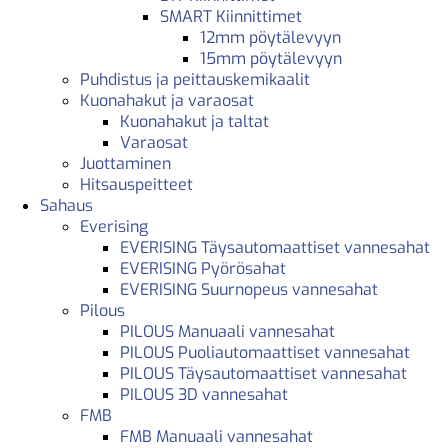
SMART Kiinnittimet
12mm pöytälevyyn
15mm pöytälevyyn
Puhdistus ja peittauskemikaalit
Kuonahakut ja varaosat
Kuonahakut ja taltat
Varaosat
Juottaminen
Hitsauspeitteet
Sahaus
Everising
EVERISING Täysautomaattiset vannesahat
EVERISING Pyörösahat
EVERISING Suurnopeus vannesahat
Pilous
PILOUS Manuaali vannesahat
PILOUS Puoliautomaattiset vannesahat
PILOUS Täysautomaattiset vannesahat
PILOUS 3D vannesahat
FMB
FMB Manuaali vannesahat