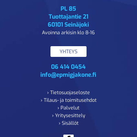
PL 85
Tuottajantie 21
60101 Seinäjoki
Avoinna arkisin klo 8-16
YHTEYS
06 414 0454
info@epmigjakone.fi
› Tietosuojaseloste
› Tilaus- ja toimitusehdot
› Palvelut
› Yritysesittely
› Sisällöt