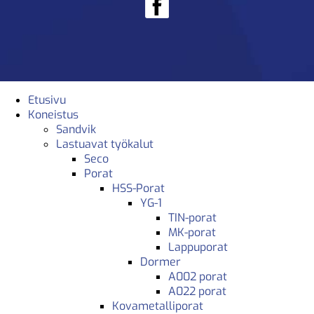
Etusivu
Koneistus
Sandvik
Lastuavat työkalut
Seco
Porat
HSS-Porat
YG-1
TIN-porat
MK-porat
Lappuporat
Dormer
A002 porat
A022 porat
Kovametalliporat