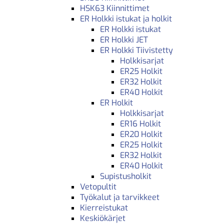
HSK63 Kiinnittimet
ER Holkki istukat ja holkit
ER Holkki istukat
ER Holkki JET
ER Holkki Tiivistetty
Holkkisarjat
ER25 Holkit
ER32 Holkit
ER40 Holkit
ER Holkit
Holkkisarjat
ER16 Holkit
ER20 Holkit
ER25 Holkit
ER32 Holkit
ER40 Holkit
Supistusholkit
Vetopultit
Työkalut ja tarvikkeet
Kierreistukat
Keskiökärjet