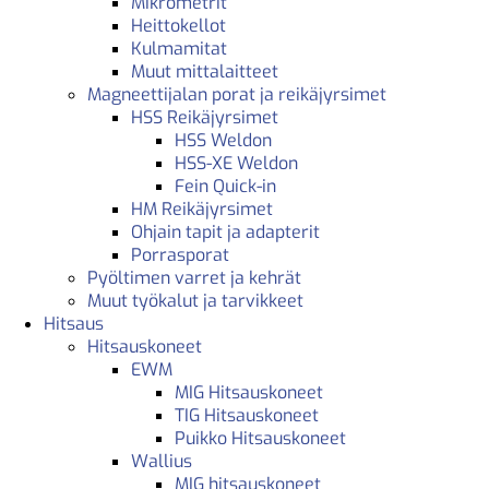
Mikrometrit
Heittokellot
Kulmamitat
Muut mittalaitteet
Magneettijalan porat ja reikäjyrsimet
HSS Reikäjyrsimet
HSS Weldon
HSS-XE Weldon
Fein Quick-in
HM Reikäjyrsimet
Ohjain tapit ja adapterit
Porrasporat
Pyöltimen varret ja kehrät
Muut työkalut ja tarvikkeet
Hitsaus
Hitsauskoneet
EWM
MIG Hitsauskoneet
TIG Hitsauskoneet
Puikko Hitsauskoneet
Wallius
MIG hitsauskoneet