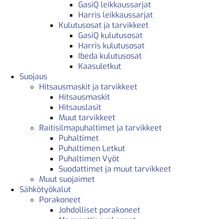
GasiQ leikkaussarjat
Harris leikkaussarjat
Kulutusosat ja tarvikkeet
GasiQ kulutusosat
Harris kulutusosat
Ibeda kulutusosat
Kaasuletkut
Suojaus
Hitsausmaskit ja tarvikkeet
Hitsausmaskit
Hitsauslasit
Muut tarvikkeet
Raitisilmapuhaltimet ja tarvikkeet
Puhaltimet
Puhaltimen Letkut
Puhaltimen Vyöt
Suodattimet ja muut tarvikkeet
Muut suojaimet
Sähkötyökalut
Porakoneet
Johdolliset porakoneet