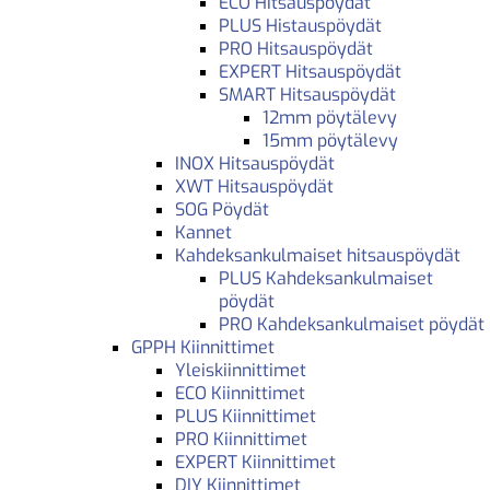
ECO Hitsauspöydät
PLUS Histauspöydät
PRO Hitsauspöydät
EXPERT Hitsauspöydät
SMART Hitsauspöydät
12mm pöytälevy
15mm pöytälevy
INOX Hitsauspöydät
XWT Hitsauspöydät
SOG Pöydät
Kannet
Kahdeksankulmaiset hitsauspöydät
PLUS Kahdeksankulmaiset
pöydät
PRO Kahdeksankulmaiset pöydät
GPPH Kiinnittimet
Yleiskiinnittimet
ECO Kiinnittimet
PLUS Kiinnittimet
PRO Kiinnittimet
EXPERT Kiinnittimet
DIY Kiinnittimet