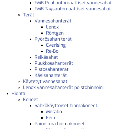
FMB Puoliautomaattiset vannesahat
FMB Täysautomaattiset vannesahat
Terät
Vannesahanterät
Lenox
Röntgen
Pyörösahan terät
Everising
Re-Bo
Reikäsahat
Puukkosahanterät
Pistosahanterät
Käsisahanterät
Käytetyt vannesahat
Lenox vannesahanterät poistohinnoin!
Hionta
Koneet
Sähkökäyttöiset hiomakoneet
Metabo
Fein
Paineilma hiomakoneet