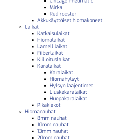
Chicago Pneumatic
Mirka
Red rooster
Akkukäyttöiset hiomakoneet
Laikat
Katkaisulaikat
Hiomalaikat
Lamellilaikat
Fiiberlaikat
Kiilloituslaikat
Karalaikat
Karalaikat
Hiomahylsyt
Hylsyn laajentimet
Liuskekaralaikat
Huopakaralaikat
Pikakiekot
Hiomanauhat
8mm nauhat
10mm nauhat
13mm nauhat
20mm nauhat