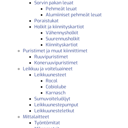
Sorvin pakan leuat
Pehmeät leuat
Alumiiniset pehmeät leuat
Poraistukat
Holkit ja kiinnityskartiot
Vähennysholkit
Suurennusholkit
Kiinnityskartiot
Puristimet ja muut kiinnittimet
Ruuvipuristimet
Koneruuvipuristimet
Leikkuu ja voiteluaineet
Leikkuunesteet
Rocol
Cobiolube
Karnasch
Sumuvoiteluöljyt
Leikkuunestepumput
Leikkuunesteletkut
Mittalaitteet
Työntömitat