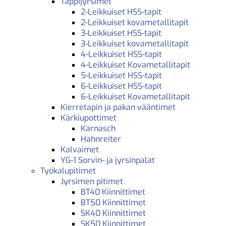
Tappijyrsimet
2-Leikkuiset HSS-tapit
2-Leikkuiset kovametallitapit
3-Leikkuiset HSS-tapit
3-Leikkuiset kovametallitapit
4-Leikkuiset HSS-tapit
4-Leikkuiset Kovametallitapit
5-Leikkuiset HSS-tapit
6-Leikkuiset HSS-tapit
6-Leikkuiset Kovametallitapit
Kierretapin ja pakan vääntimet
Kärkiupottimet
Karnasch
Hahnreiter
Kalvaimet
YG-1 Sorvin- ja jyrsinpalat
Työkalupitimet
Jyrsimen pitimet
BT40 Kiinnittimet
BT50 Kiinnittimet
SK40 Kiinnittimet
SK50 Kiinnittimet