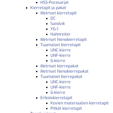
HSS-Porasarjat
Kierretapit ja pakat
Metriset kierretapit
DC
Sandvik
YG-1
Hahnreiter
Metriset hienokierretapit
Tuumaiset kierretapit
UNC-kierre
UNF-kierre
G-kierre
Metriset kierrepakat
Metriset hienokierrepakat
Tuumaiset kierrepakat
UNC-kierre
UNF-kierre
G-kierre
Erikoiskierretapit
Kovien materiaalien kierretapit
Pitkät kierretapit