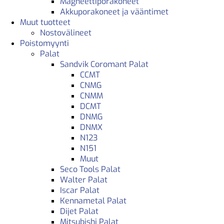
Magneettiporakoneet
Akkuporakoneet ja vääntimet
Muut tuotteet
Nostovälineet
Poistomyynti
Palat
Sandvik Coromant Palat
CCMT
CNMG
CNMM
DCMT
DNMG
DNMX
N123
N151
Muut
Seco Tools Palat
Walter Palat
Iscar Palat
Kennametal Palat
Dijet Palat
Mitsubishi Palat