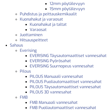
12mm pöytälevyyn
15mm pöytälevyyn
Puhdistus ja peittauskemikaalit
Kuonahakut ja varaosat
Kuonahakut ja taltat
Varaosat
Juottaminen
Hitsauspeitteet
Sahaus
Everising
EVERISING Täysautomaattiset vannesahat
EVERISING Pyörösahat
EVERISING Suurnopeus vannesahat
Pilous
PILOUS Manuaali vannesahat
PILOUS Puoliautomaattiset vannesahat
PILOUS Täysautomaattiset vannesahat
PILOUS 3D vannesahat
FMB
FMB Manuaali vannesahat
FMB Puoliautomaattiset vannesahat