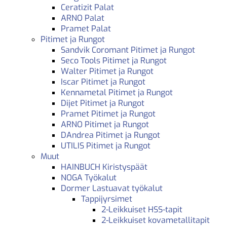
Ceratizit Palat
ARNO Palat
Pramet Palat
Pitimet ja Rungot
Sandvik Coromant Pitimet ja Rungot
Seco Tools Pitimet ja Rungot
Walter Pitimet ja Rungot
Iscar Pitimet ja Rungot
Kennametal Pitimet ja Rungot
Dijet Pitimet ja Rungot
Pramet Pitimet ja Rungot
ARNO Pitimet ja Rungot
DAndrea Pitimet ja Rungot
UTILIS Pitimet ja Rungot
Muut
HAINBUCH Kiristyspäät
NOGA Työkalut
Dormer Lastuavat työkalut
Tappijyrsimet
2-Leikkuiset HSS-tapit
2-Leikkuiset kovametallitapit