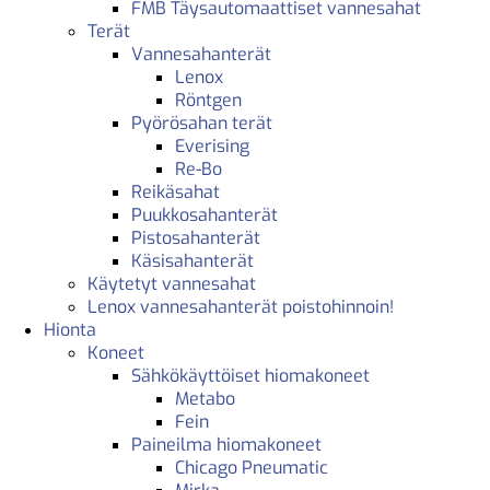
FMB Täysautomaattiset vannesahat
Terät
Vannesahanterät
Lenox
Röntgen
Pyörösahan terät
Everising
Re-Bo
Reikäsahat
Puukkosahanterät
Pistosahanterät
Käsisahanterät
Käytetyt vannesahat
Lenox vannesahanterät poistohinnoin!
Hionta
Koneet
Sähkökäyttöiset hiomakoneet
Metabo
Fein
Paineilma hiomakoneet
Chicago Pneumatic