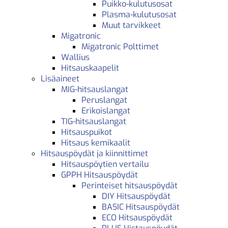
Puikko-kulutusosat
Plasma-kulutusosat
Muut tarvikkeet
Migatronic
Migatronic Polttimet
Wallius
Hitsauskaapelit
Lisäaineet
MIG-hitsauslangat
Peruslangat
Erikoislangat
TIG-hitsauslangat
Hitsauspuikot
Hitsaus kemikaalit
Hitsauspöydät ja kiinnittimet
Hitsauspöytien vertailu
GPPH Hitsauspöydät
Perinteiset hitsauspöydät
DIY Hitsauspöydät
BASIC Hitsauspöydät
ECO Hitsauspöydät