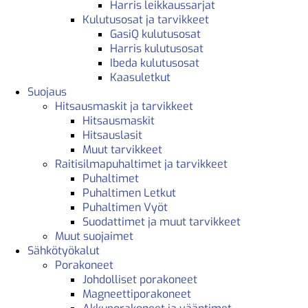
Harris leikkaussarjat
Kulutusosat ja tarvikkeet
GasiQ kulutusosat
Harris kulutusosat
Ibeda kulutusosat
Kaasuletkut
Suojaus
Hitsausmaskit ja tarvikkeet
Hitsausmaskit
Hitsauslasit
Muut tarvikkeet
Raitisilmapuhaltimet ja tarvikkeet
Puhaltimet
Puhaltimen Letkut
Puhaltimen Vyöt
Suodattimet ja muut tarvikkeet
Muut suojaimet
Sähkötyökalut
Porakoneet
Johdolliset porakoneet
Magneettiporakoneet