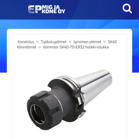
»
»
»
Koneistus
Työkalupitimet
Jyrsimen pitimet
SK40
»
Kiinnittimet
Kemmler SK40-70-ER32 holkki-istukka