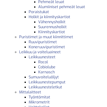
Pehmeät leuat
Alumiiniset pehmeät leuat
Poraistukat
Holkit ja kiinnityskartiot
Vähennysholkit
Suurennusholkit
Kiinnityskartiot
Puristimet ja muut kiinnittimet
Ruuvipuristimet
Koneruuvipuristimet
Leikkuu ja voiteluaineet
Leikkuunesteet
Rocol
Cobiolube
Karnasch
Sumuvoiteluöljyt
Leikkuunestepumput
Leikkuunesteletkut
Mittalaitteet
Työntömitat
Mikrometrit