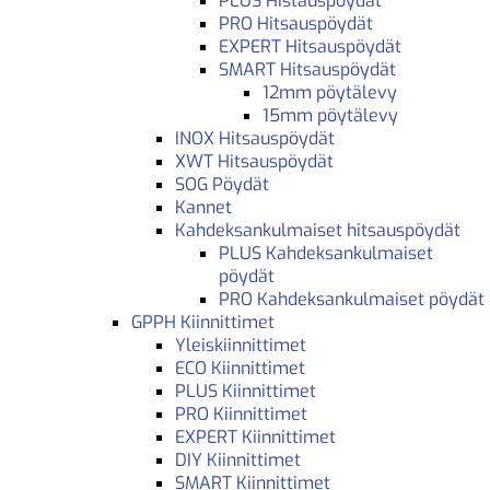
PLUS Histauspöydät
PRO Hitsauspöydät
EXPERT Hitsauspöydät
SMART Hitsauspöydät
12mm pöytälevy
15mm pöytälevy
INOX Hitsauspöydät
XWT Hitsauspöydät
SOG Pöydät
Kannet
Kahdeksankulmaiset hitsauspöydät
PLUS Kahdeksankulmaiset
pöydät
PRO Kahdeksankulmaiset pöydät
GPPH Kiinnittimet
Yleiskiinnittimet
ECO Kiinnittimet
PLUS Kiinnittimet
PRO Kiinnittimet
EXPERT Kiinnittimet
DIY Kiinnittimet
SMART Kiinnittimet