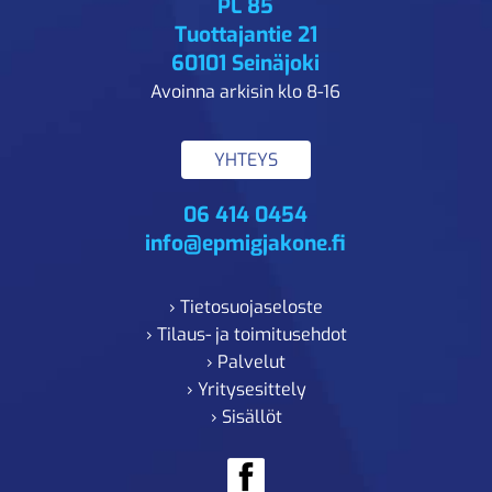
PL 85
Tuottajantie 21
60101 Seinäjoki
Avoinna arkisin klo 8-16
YHTEYS
06 414 0454
info@epmigjakone.fi
› Tietosuojaseloste
› Tilaus- ja toimitusehdot
› Palvelut
› Yritysesittely
› Sisällöt