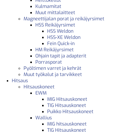
Heittokellot
Kulmamitat
Muut mittalaitteet
Magneettijalan porat ja reikäjyrsimet
HSS Reikäjyrsimet
HSS Weldon
HSS-XE Weldon
Fein Quick-in
HM Reikäjyrsimet
Ohjain tapit ja adapterit
Porrasporat
Pyöltimen varret ja kehrät
Muut työkalut ja tarvikkeet
Hitsaus
Hitsauskoneet
EWM
MIG Hitsauskoneet
TIG Hitsauskoneet
Puikko Hitsauskoneet
Wallius
MIG hitsauskoneet
TIG Hitsauskoneet