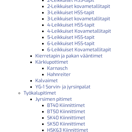
2-Leikkuiset HSS-tapit
2-Leikkuiset kovametallitapit
3-Leikkuiset HSS-tapit
3-Leikkuiset kovametallitapit
4-Leikkuiset HSS-tapit
4-Leikkuiset Kovametallitapit
5-Leikkuiset HSS-tapit
6-Leikkuiset HSS-tapit
6-Leikkuiset Kovametallitapit
Kierretapin ja pakan vääntimet
Kärkiupottimet
Karnasch
Hahnreiter
Kalvaimet
YG-1 Sorvin- ja jyrsinpalat
Työkalupitimet
Jyrsimen pitimet
BT40 Kiinnittimet
BT50 Kiinnittimet
SK40 Kiinnittimet
SK50 Kiinnittimet
HSK63 Kiinnittimet