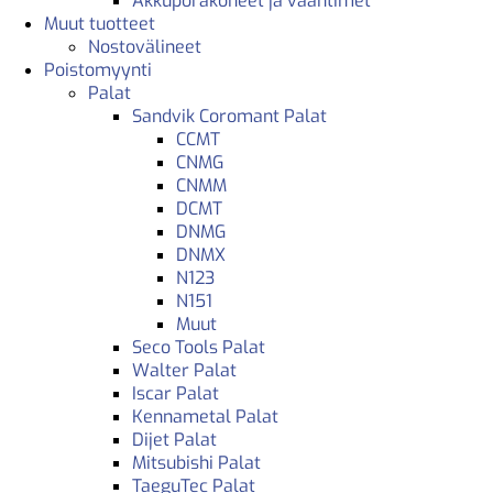
Akkuporakoneet ja vääntimet
Muut tuotteet
Nostovälineet
Poistomyynti
Palat
Sandvik Coromant Palat
CCMT
CNMG
CNMM
DCMT
DNMG
DNMX
N123
N151
Muut
Seco Tools Palat
Walter Palat
Iscar Palat
Kennametal Palat
Dijet Palat
Mitsubishi Palat
TaeguTec Palat