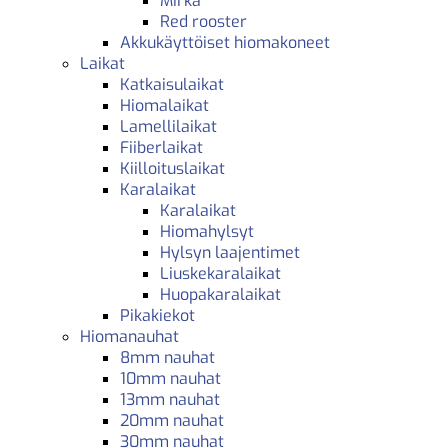
Mirka
Red rooster
Akkukäyttöiset hiomakoneet
Laikat
Katkaisulaikat
Hiomalaikat
Lamellilaikat
Fiiberlaikat
Kiilloituslaikat
Karalaikat
Karalaikat
Hiomahylsyt
Hylsyn laajentimet
Liuskekaralaikat
Huopakaralaikat
Pikakiekot
Hiomanauhat
8mm nauhat
10mm nauhat
13mm nauhat
20mm nauhat
30mm nauhat