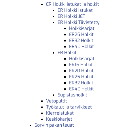
ER Holkki istukat ja holkit
ER Holkki istukat
ER Holkki JET
ER Holkki Tiivistetty
Holkkisarjat
ER25 Holkit
ER32 Holkit
ER40 Holkit
ER Holkit
Holkkisarjat
ER16 Holkit
ER20 Holkit
ER25 Holkit
ER32 Holkit
ER40 Holkit
Supistusholkit
Vetopultit
Työkalut ja tarvikkeet
Kierreistukat
Keskiökärjet
Sorvin pakan leuat