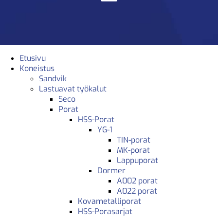
Etusivu
Koneistus
Sandvik
Lastuavat työkalut
Seco
Porat
HSS-Porat
YG-1
TIN-porat
MK-porat
Lappuporat
Dormer
A002 porat
A022 porat
Kovametalliporat
HSS-Porasarjat