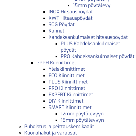
15mm pöytälevy
INOX Hitsauspöydät
XWT Hitsauspöydät
SOG Pöydät
Kannet
Kahdeksankulmaiset hitsauspöydät
PLUS Kahdeksankulmaiset
pöydät
PRO Kahdeksankulmaiset pöydät
GPPH Kiinnittimet
Yleiskiinnittimet
ECO Kiinnittimet
PLUS Kiinnittimet
PRO Kiinnittimet
EXPERT Kiinnittimet
DIY Kiinnittimet
SMART Kiinnittimet
12mm pöytälevyyn
15mm pöytälevyyn
Puhdistus ja peittauskemikaalit
Kuonahakut ja varaosat