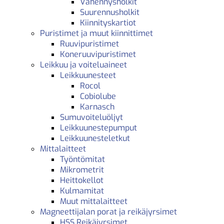
Vähennysholkit
Suurennusholkit
Kiinnityskartiot
Puristimet ja muut kiinnittimet
Ruuvipuristimet
Koneruuvipuristimet
Leikkuu ja voiteluaineet
Leikkuunesteet
Rocol
Cobiolube
Karnasch
Sumuvoiteluöljyt
Leikkuunestepumput
Leikkuunesteletkut
Mittalaitteet
Työntömitat
Mikrometrit
Heittokellot
Kulmamitat
Muut mittalaitteet
Magneettijalan porat ja reikäjyrsimet
HSS Reikäjyrsimet