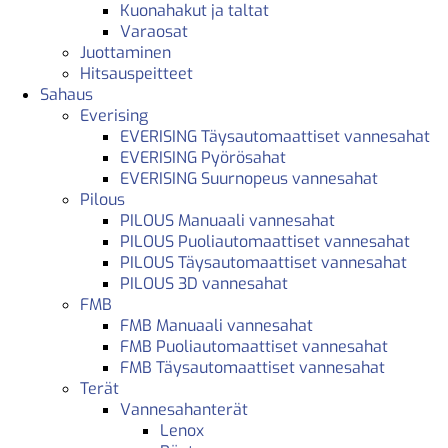
Kuonahakut ja taltat
Varaosat
Juottaminen
Hitsauspeitteet
Sahaus
Everising
EVERISING Täysautomaattiset vannesahat
EVERISING Pyörösahat
EVERISING Suurnopeus vannesahat
Pilous
PILOUS Manuaali vannesahat
PILOUS Puoliautomaattiset vannesahat
PILOUS Täysautomaattiset vannesahat
PILOUS 3D vannesahat
FMB
FMB Manuaali vannesahat
FMB Puoliautomaattiset vannesahat
FMB Täysautomaattiset vannesahat
Terät
Vannesahanterät
Lenox