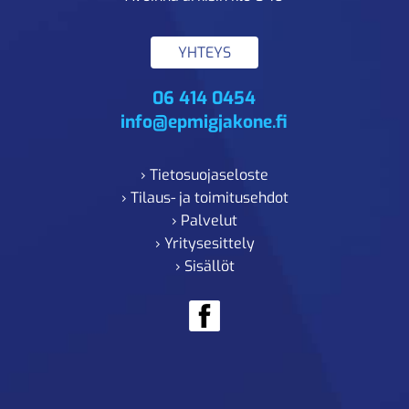
YHTEYS
06 414 0454
info@epmigjakone.fi
› Tietosuojaseloste
› Tilaus- ja toimitusehdot
› Palvelut
› Yritysesittely
› Sisällöt