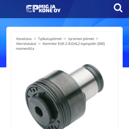
»
»
»
Koneistus
Työkalupitimet
Jyrsimen pitimet
»
Kierreistukat
Kemmler EUK-2 8,0x6,2 tapinpidin (M8)
momentilla