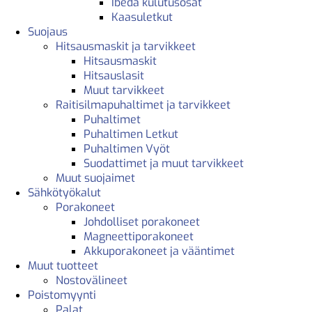
Ibeda kulutusosat
Kaasuletkut
Suojaus
Hitsausmaskit ja tarvikkeet
Hitsausmaskit
Hitsauslasit
Muut tarvikkeet
Raitisilmapuhaltimet ja tarvikkeet
Puhaltimet
Puhaltimen Letkut
Puhaltimen Vyöt
Suodattimet ja muut tarvikkeet
Muut suojaimet
Sähkötyökalut
Porakoneet
Johdolliset porakoneet
Magneettiporakoneet
Akkuporakoneet ja vääntimet
Muut tuotteet
Nostovälineet
Poistomyynti
Palat