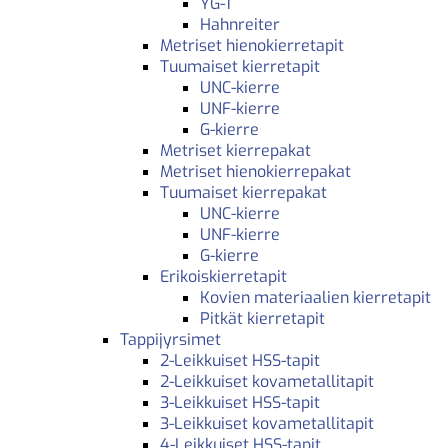
YG-1
Hahnreiter
Metriset hienokierretapit
Tuumaiset kierretapit
UNC-kierre
UNF-kierre
G-kierre
Metriset kierrepakat
Metriset hienokierrepakat
Tuumaiset kierrepakat
UNC-kierre
UNF-kierre
G-kierre
Erikoiskierretapit
Kovien materiaalien kierretapit
Pitkät kierretapit
Tappijyrsimet
2-Leikkuiset HSS-tapit
2-Leikkuiset kovametallitapit
3-Leikkuiset HSS-tapit
3-Leikkuiset kovametallitapit
4-Leikkuiset HSS-tapit