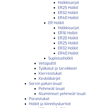
Holkkisarjat
ER25 Holkit
ER32 Holkit
ER40 Holkit
ER Holkit
Holkkisarjat
ER16 Holkit
ER20 Holkit
ER25 Holkit
ER32 Holkit
ER40 Holkit
Supistusholkit
Vetopultit
Työkalut ja tarvikkeet
Kierreistukat
Keskiökärjet
Sorvin pakan leuat
Pehmeät leuat
Alumiiniset pehmeät leuat
Poraistukat
Holkit ja kiinnityskartiot