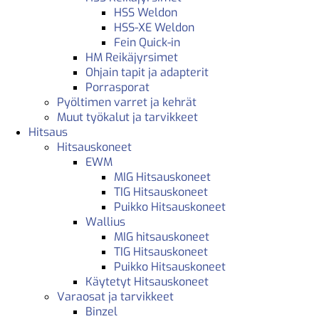
HSS Weldon
HSS-XE Weldon
Fein Quick-in
HM Reikäjyrsimet
Ohjain tapit ja adapterit
Porrasporat
Pyöltimen varret ja kehrät
Muut työkalut ja tarvikkeet
Hitsaus
Hitsauskoneet
EWM
MIG Hitsauskoneet
TIG Hitsauskoneet
Puikko Hitsauskoneet
Wallius
MIG hitsauskoneet
TIG Hitsauskoneet
Puikko Hitsauskoneet
Käytetyt Hitsauskoneet
Varaosat ja tarvikkeet
Binzel