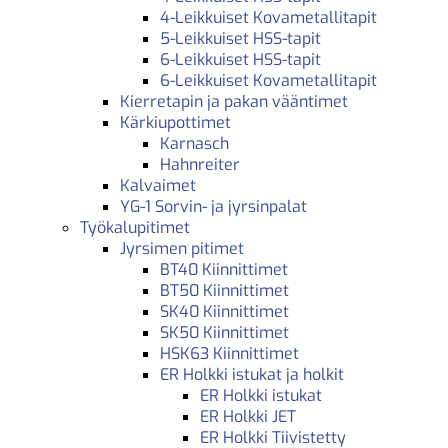
4-Leikkuiset Kovametallitapit
5-Leikkuiset HSS-tapit
6-Leikkuiset HSS-tapit
6-Leikkuiset Kovametallitapit
Kierretapin ja pakan vääntimet
Kärkiupottimet
Karnasch
Hahnreiter
Kalvaimet
YG-1 Sorvin- ja jyrsinpalat
Työkalupitimet
Jyrsimen pitimet
BT40 Kiinnittimet
BT50 Kiinnittimet
SK40 Kiinnittimet
SK50 Kiinnittimet
HSK63 Kiinnittimet
ER Holkki istukat ja holkit
ER Holkki istukat
ER Holkki JET
ER Holkki Tiivistetty