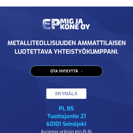
METALLITEOLLISUUDEN AMMATTILAISEN
LUOTETTAVA YHTEISTYÖKUMPPANI.
OTA YHTEYTTÄ
MYYMÄLÄ
PL 85
Tuottajantie 21
60101 Seinäjoki
Avoinna arkisin klo 8-16