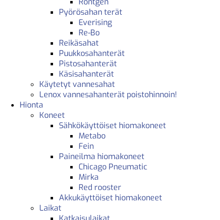
Röntgen
Pyörösahan terät
Everising
Re-Bo
Reikäsahat
Puukkosahanterät
Pistosahanterät
Käsisahanterät
Käytetyt vannesahat
Lenox vannesahanterät poistohinnoin!
Hionta
Koneet
Sähkökäyttöiset hiomakoneet
Metabo
Fein
Paineilma hiomakoneet
Chicago Pneumatic
Mirka
Red rooster
Akkukäyttöiset hiomakoneet
Laikat
Katkaisulaikat