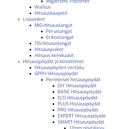
Migatronic Polttimet
Wallius
Hitsauskaapelit
Lisäaineet
MIG-hitsauslangat
Peruslangat
Erikoislangat
TIG-hitsauslangat
Hitsauspuikot
Hitsaus kemikaalit
Hitsauspöydät ja kiinnittimet
Hitsauspöytien vertailu
GPPH Hitsauspöydät
Perinteiset hitsauspöydät
DIY Hitsauspöydät
BASIC Hitsauspöydät
ECO Hitsauspöydät
PLUS Histauspöydät
PRO Hitsauspöydät
EXPERT Hitsauspöydät
SMART Hitsauspöydät
12mm pöytälevy