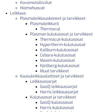
Kovametalliviilat
Hiomahuovat
Leikkaus
Plasmaleikkauskoneet ja tarvikkeet
Plasmaleikkurit
Thermacut
Plasman kulutusosat ja tarvikkeet
Thermacut-kulutusosat
Hypertherm-kulutusosat
Kaliburn-kulutusosat
Cebora-kulutusosat
Maxim-kulutusosat
Kjellberg-kulutusosat
Muut tarvikkeet
Kaasuleikkauslaitteet ja tarvikkeet
Leikkaussarjat
GasiQ leikkaussarjat
Harris leikkaussarjat
Kulutusosat ja tarvikkeet
GasiQ kulutusosat
Harris kulutusosat