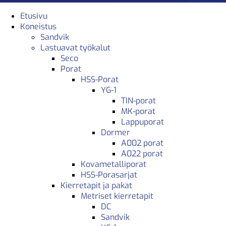
Etusivu
Koneistus
Sandvik
Lastuavat työkalut
Seco
Porat
HSS-Porat
YG-1
TIN-porat
MK-porat
Lappuporat
Dormer
A002 porat
A022 porat
Kovametalliporat
HSS-Porasarjat
Kierretapit ja pakat
Metriset kierretapit
DC
Sandvik