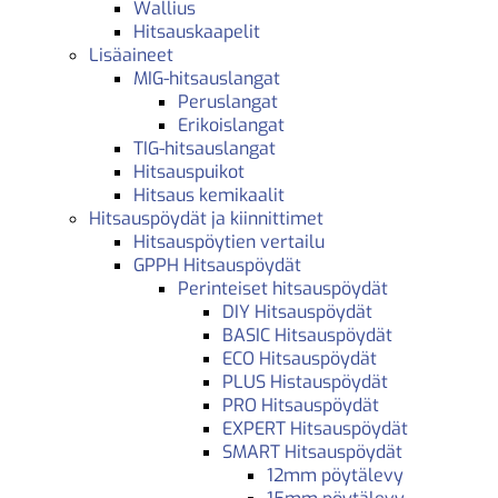
Wallius
Hitsauskaapelit
Lisäaineet
MIG-hitsauslangat
Peruslangat
Erikoislangat
TIG-hitsauslangat
Hitsauspuikot
Hitsaus kemikaalit
Hitsauspöydät ja kiinnittimet
Hitsauspöytien vertailu
GPPH Hitsauspöydät
Perinteiset hitsauspöydät
DIY Hitsauspöydät
BASIC Hitsauspöydät
ECO Hitsauspöydät
PLUS Histauspöydät
PRO Hitsauspöydät
EXPERT Hitsauspöydät
SMART Hitsauspöydät
12mm pöytälevy