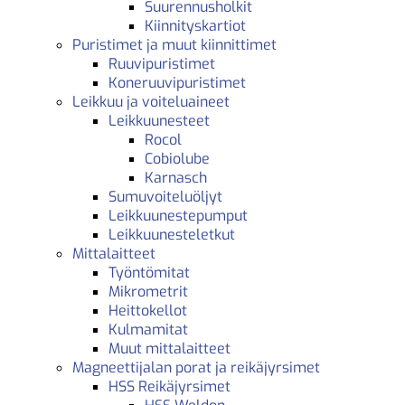
Suurennusholkit
Kiinnityskartiot
Puristimet ja muut kiinnittimet
Ruuvipuristimet
Koneruuvipuristimet
Leikkuu ja voiteluaineet
Leikkuunesteet
Rocol
Cobiolube
Karnasch
Sumuvoiteluöljyt
Leikkuunestepumput
Leikkuunesteletkut
Mittalaitteet
Työntömitat
Mikrometrit
Heittokellot
Kulmamitat
Muut mittalaitteet
Magneettijalan porat ja reikäjyrsimet
HSS Reikäjyrsimet