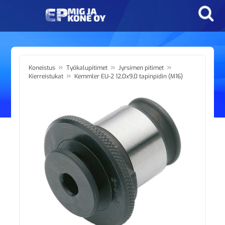
»
»
»
Koneistus
Työkalupitimet
Jyrsimen pitimet
»
Kierreistukat
Kemmler EU-2 12,0x9,0 tapinpidin (M16)