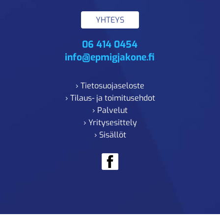
YHTEYS
06 414 0454
info@epmigjakone.fi
› Tietosuojaseloste
› Tilaus- ja toimitusehdot
› Palvelut
› Yritysesittely
› Sisällöt