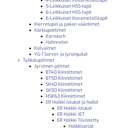
4-Leikkuiset Kovametallitapit
5-Leikkuiset HSS-tapit
6-Leikkuiset HSS-tapit
6-Leikkuiset Kovametallitapit
Kierretapin ja pakan vääntimet
Kärkiupottimet
Karnasch
Hahnreiter
Kalvaimet
YG-1 Sorvin- ja jyrsinpalat
Työkalupitimet
Jyrsimen pitimet
BT40 Kiinnittimet
BT50 Kiinnittimet
SK40 Kiinnittimet
SK50 Kiinnittimet
HSK63 Kiinnittimet
ER Holkki istukat ja holkit
ER Holkki istukat
ER Holkki JET
ER Holkki Tiivistetty
Holkkisarjat