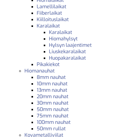
Hiomalaikat
Lamellilaikat
Fiiberlaikat
Kiilloituslaikat
Karalaikat
Karalaikat
Hiomahylsyt
Hylsyn laajentimet
Liuskekaralaikat
Huopakaralaikat
Pikakiekot
Hiomanauhat
8mm nauhat
10mm nauhat
13mm nauhat
20mm nauhat
30mm nauhat
50mm nauhat
75mm nauhat
100mm nauhat
50mm rullat
Kovametalliviilat