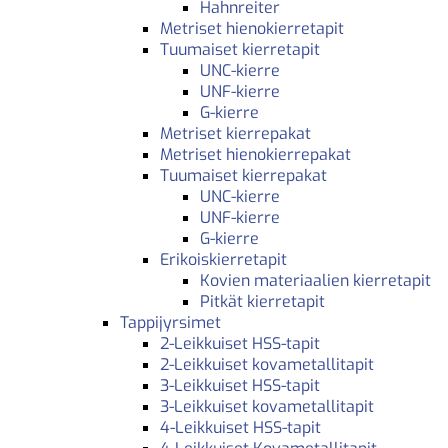
Hahnreiter
Metriset hienokierretapit
Tuumaiset kierretapit
UNC-kierre
UNF-kierre
G-kierre
Metriset kierrepakat
Metriset hienokierrepakat
Tuumaiset kierrepakat
UNC-kierre
UNF-kierre
G-kierre
Erikoiskierretapit
Kovien materiaalien kierretapit
Pitkät kierretapit
Tappijyrsimet
2-Leikkuiset HSS-tapit
2-Leikkuiset kovametallitapit
3-Leikkuiset HSS-tapit
3-Leikkuiset kovametallitapit
4-Leikkuiset HSS-tapit