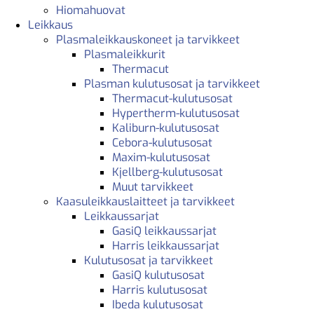
Hiomahuovat
Leikkaus
Plasmaleikkauskoneet ja tarvikkeet
Plasmaleikkurit
Thermacut
Plasman kulutusosat ja tarvikkeet
Thermacut-kulutusosat
Hypertherm-kulutusosat
Kaliburn-kulutusosat
Cebora-kulutusosat
Maxim-kulutusosat
Kjellberg-kulutusosat
Muut tarvikkeet
Kaasuleikkauslaitteet ja tarvikkeet
Leikkaussarjat
GasiQ leikkaussarjat
Harris leikkaussarjat
Kulutusosat ja tarvikkeet
GasiQ kulutusosat
Harris kulutusosat
Ibeda kulutusosat