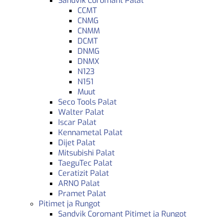
Sandvik Coromant Palat
CCMT
CNMG
CNMM
DCMT
DNMG
DNMX
N123
N151
Muut
Seco Tools Palat
Walter Palat
Iscar Palat
Kennametal Palat
Dijet Palat
Mitsubishi Palat
TaeguTec Palat
Ceratizit Palat
ARNO Palat
Pramet Palat
Pitimet ja Rungot
Sandvik Coromant Pitimet ja Rungot