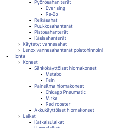
Pyörösahan terät
Everising
Re-Bo
Reikäsahat
Puukkosahanterät
Pistosahanterät
Käsisahanterät
Käytetyt vannesahat
Lenox vannesahanterät poistohinnoin!
Hionta
Koneet
Sähkökäyttöiset hiomakoneet
Metabo
Fein
Paineilma hiomakoneet
Chicago Pneumatic
Mirka
Red rooster
Akkukäyttöiset hiomakoneet
Laikat
Katkaisulaikat