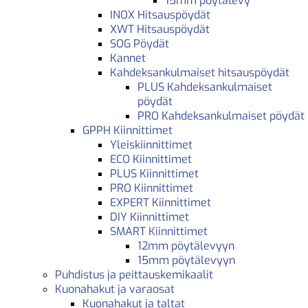
15mm pöytälevy
INOX Hitsauspöydät
XWT Hitsauspöydät
SOG Pöydät
Kannet
Kahdeksankulmaiset hitsauspöydät
PLUS Kahdeksankulmaiset
pöydät
PRO Kahdeksankulmaiset pöydät
GPPH Kiinnittimet
Yleiskiinnittimet
ECO Kiinnittimet
PLUS Kiinnittimet
PRO Kiinnittimet
EXPERT Kiinnittimet
DIY Kiinnittimet
SMART Kiinnittimet
12mm pöytälevyyn
15mm pöytälevyyn
Puhdistus ja peittauskemikaalit
Kuonahakut ja varaosat
Kuonahakut ja taltat