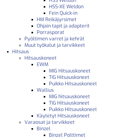
HSS Weldon
HSS-XE Weldon
Fein Quick-in
HM Reikäjyrsimet
Ohjain tapit ja adapterit
Porrasporat
Pyöltimen varret ja kehrät
Muut työkalut ja tarvikkeet
Hitsaus
Hitsauskoneet
EWM
MIG Hitsauskoneet
TIG Hitsauskoneet
Puikko Hitsauskoneet
Wallius
MIG hitsauskoneet
TIG Hitsauskoneet
Puikko Hitsauskoneet
Käytetyt Hitsauskoneet
Varaosat ja tarvikkeet
Binzel
Binzel Polttimet