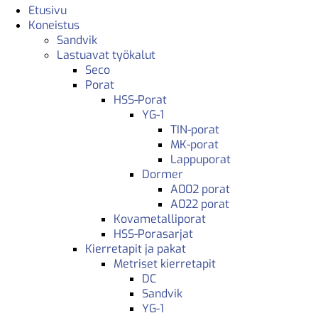
Etusivu
Koneistus
Sandvik
Lastuavat työkalut
Seco
Porat
HSS-Porat
YG-1
TIN-porat
MK-porat
Lappuporat
Dormer
A002 porat
A022 porat
Kovametalliporat
HSS-Porasarjat
Kierretapit ja pakat
Metriset kierretapit
DC
Sandvik
YG-1