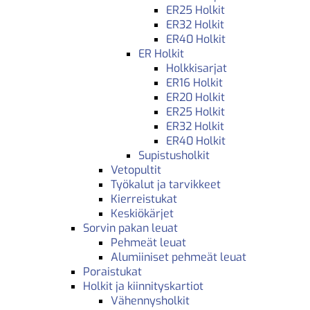
ER25 Holkit
ER32 Holkit
ER40 Holkit
ER Holkit
Holkkisarjat
ER16 Holkit
ER20 Holkit
ER25 Holkit
ER32 Holkit
ER40 Holkit
Supistusholkit
Vetopultit
Työkalut ja tarvikkeet
Kierreistukat
Keskiökärjet
Sorvin pakan leuat
Pehmeät leuat
Alumiiniset pehmeät leuat
Poraistukat
Holkit ja kiinnityskartiot
Vähennysholkit