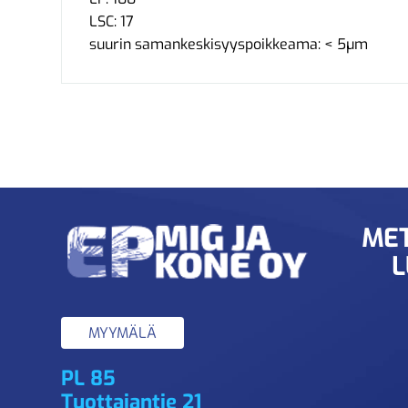
LSC: 17
suurin samankeskisyyspoikkeama: < 5µm
MET
L
MYYMÄLÄ
PL 85
Tuottajantie 21