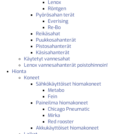
Lenox
Röntgen
Pyörösahan terät
Everising
Re-Bo
Reikäsahat
Puukkosahanterät
Pistosahanterät
Käsisahanterät
Käytetyt vannesahat
Lenox vannesahanterät poistohinnoin!
Hionta
Koneet
Sähkökäyttöiset hiomakoneet
Metabo
Fein
Paineilma hiomakoneet
Chicago Pneumatic
Mirka
Red rooster
Akkukäyttöiset hiomakoneet