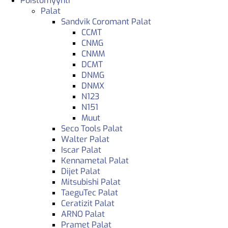
Poistomyynti
Palat
Sandvik Coromant Palat
CCMT
CNMG
CNMM
DCMT
DNMG
DNMX
N123
N151
Muut
Seco Tools Palat
Walter Palat
Iscar Palat
Kennametal Palat
Dijet Palat
Mitsubishi Palat
TaeguTec Palat
Ceratizit Palat
ARNO Palat
Pramet Palat