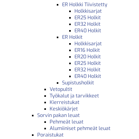
ER Holkki Tiivistetty
Holkkisarjat
ER25 Holkit
ER32 Holkit
ER40 Holkit
ER Holkit
Holkkisarjat
ER16 Holkit
ER20 Holkit
ER25 Holkit
ER32 Holkit
ER40 Holkit
Supistusholkit
Vetopultit
Työkalut ja tarvikkeet
Kierreistukat
Keskiökärjet
Sorvin pakan leuat
Pehmeät leuat
Alumiiniset pehmeät leuat
Poraistukat