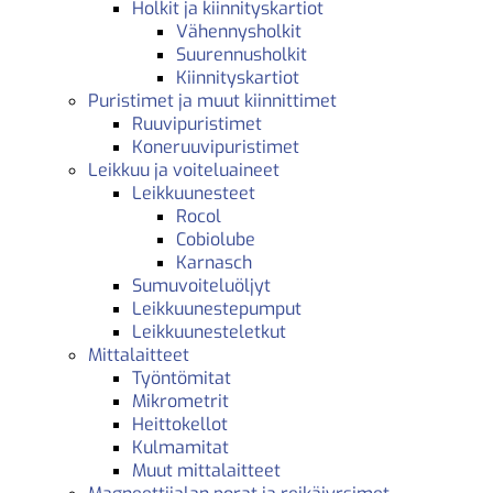
Holkit ja kiinnityskartiot
Vähennysholkit
Suurennusholkit
Kiinnityskartiot
Puristimet ja muut kiinnittimet
Ruuvipuristimet
Koneruuvipuristimet
Leikkuu ja voiteluaineet
Leikkuunesteet
Rocol
Cobiolube
Karnasch
Sumuvoiteluöljyt
Leikkuunestepumput
Leikkuunesteletkut
Mittalaitteet
Työntömitat
Mikrometrit
Heittokellot
Kulmamitat
Muut mittalaitteet