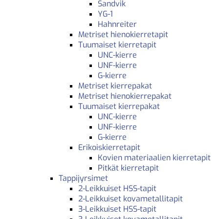
Sandvik
YG-1
Hahnreiter
Metriset hienokierretapit
Tuumaiset kierretapit
UNC-kierre
UNF-kierre
G-kierre
Metriset kierrepakat
Metriset hienokierrepakat
Tuumaiset kierrepakat
UNC-kierre
UNF-kierre
G-kierre
Erikoiskierretapit
Kovien materiaalien kierretapit
Pitkät kierretapit
Tappijyrsimet
2-Leikkuiset HSS-tapit
2-Leikkuiset kovametallitapit
3-Leikkuiset HSS-tapit