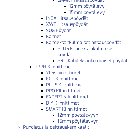
SMART Hitsauspöydät
12mm pöytälevy
15mm pöytälevy
INOX Hitsauspöydät
XWT Hitsauspöydät
SOG Pöydät
Kannet
Kahdeksankulmaiset hitsauspöydät
PLUS Kahdeksankulmaiset
pöydät
PRO Kahdeksankulmaiset pöydät
GPPH Kiinnittimet
Yleiskiinnittimet
ECO Kiinnittimet
PLUS Kiinnittimet
PRO Kiinnittimet
EXPERT Kiinnittimet
DIY Kiinnittimet
SMART Kiinnittimet
12mm pöytälevyyn
15mm pöytälevyyn
Puhdistus ja peittauskemikaalit