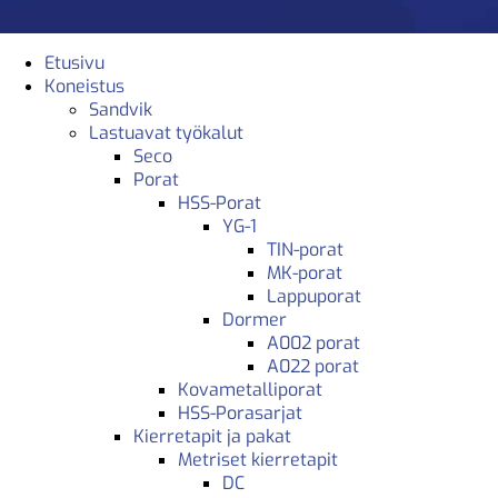
Etusivu
Koneistus
Sandvik
Lastuavat työkalut
Seco
Porat
HSS-Porat
YG-1
TIN-porat
MK-porat
Lappuporat
Dormer
A002 porat
A022 porat
Kovametalliporat
HSS-Porasarjat
Kierretapit ja pakat
Metriset kierretapit
DC