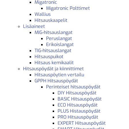
Migatronic
Migatronic Polttimet
Wallius
Hitsauskaapelit
Lisäaineet
MIG-hitsauslangat
Peruslangat
Erikoislangat
TIG-hitsauslangat
Hitsauspuikot
Hitsaus kemikaalit
Hitsauspöydät ja kiinnittimet
Hitsauspöytien vertailu
GPPH Hitsauspöydät
Perinteiset hitsauspöydät
DIY Hitsauspöydät
BASIC Hitsauspöydät
ECO Hitsauspöydät
PLUS Histauspöydät
PRO Hitsauspöydät
EXPERT Hitsauspöydät