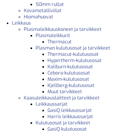
50mm rullat
Kovametalliviilat
Hiomahuovat
Leikkaus
Plasmaleikkauskoneet ja tarvikkeet
Plasmaleikkurit
Thermacut
Plasman kulutusosat ja tarvikkeet
Thermacut-kulutusosat
Hypertherm-kulutusosat
Kaliburn-kulutusosat
Cebora-kulutusosat
Maxim-kulutusosat
Kjellberg-kulutusosat
Muut tarvikkeet
Kaasuleikkauslaitteet ja tarvikkeet
Leikkaussarjat
GasiQ leikkaussarjat
Harris leikkaussarjat
Kulutusosat ja tarvikkeet
GasiQ kulutusosat