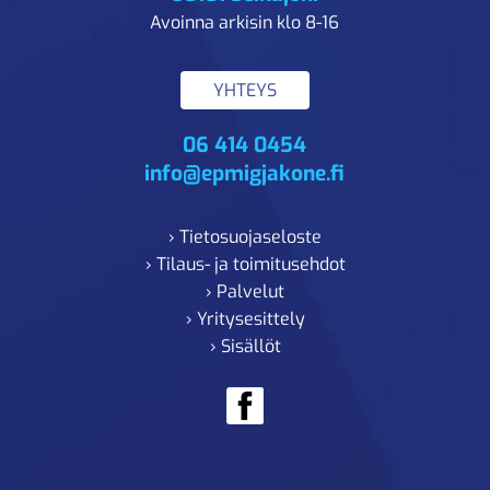
Avoinna arkisin klo 8-16
YHTEYS
06 414 0454
info@epmigjakone.fi
› Tietosuojaseloste
› Tilaus- ja toimitusehdot
› Palvelut
› Yritysesittely
› Sisällöt