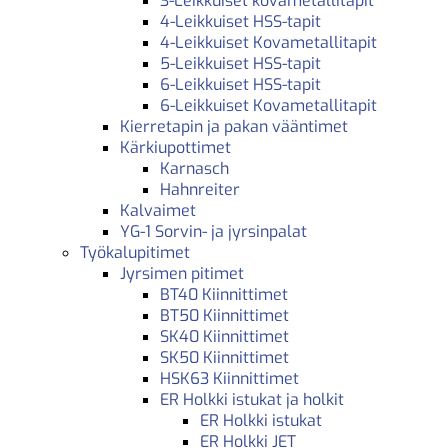
3-Leikkuiset kovametallitapit
4-Leikkuiset HSS-tapit
4-Leikkuiset Kovametallitapit
5-Leikkuiset HSS-tapit
6-Leikkuiset HSS-tapit
6-Leikkuiset Kovametallitapit
Kierretapin ja pakan vääntimet
Kärkiupottimet
Karnasch
Hahnreiter
Kalvaimet
YG-1 Sorvin- ja jyrsinpalat
Työkalupitimet
Jyrsimen pitimet
BT40 Kiinnittimet
BT50 Kiinnittimet
SK40 Kiinnittimet
SK50 Kiinnittimet
HSK63 Kiinnittimet
ER Holkki istukat ja holkit
ER Holkki istukat
ER Holkki JET