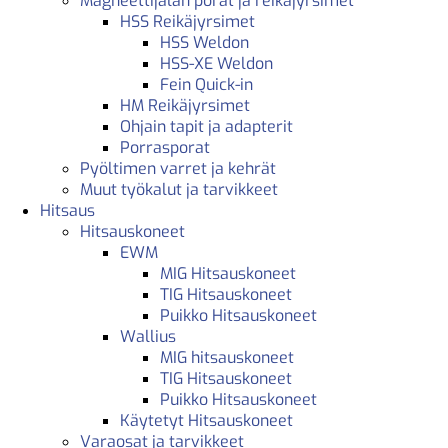
Magneettijalan porat ja reikäjyrsimet
HSS Reikäjyrsimet
HSS Weldon
HSS-XE Weldon
Fein Quick-in
HM Reikäjyrsimet
Ohjain tapit ja adapterit
Porrasporat
Pyöltimen varret ja kehrät
Muut työkalut ja tarvikkeet
Hitsaus
Hitsauskoneet
EWM
MIG Hitsauskoneet
TIG Hitsauskoneet
Puikko Hitsauskoneet
Wallius
MIG hitsauskoneet
TIG Hitsauskoneet
Puikko Hitsauskoneet
Käytetyt Hitsauskoneet
Varaosat ja tarvikkeet