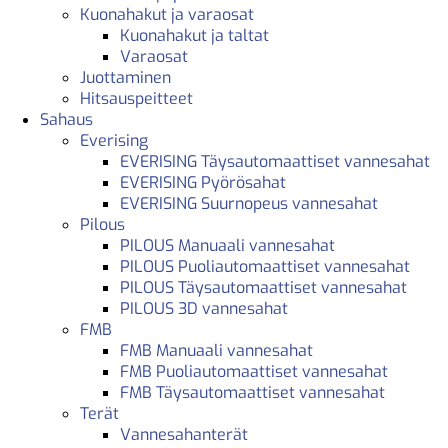
Kuonahakut ja varaosat
Kuonahakut ja taltat
Varaosat
Juottaminen
Hitsauspeitteet
Sahaus
Everising
EVERISING Täysautomaattiset vannesahat
EVERISING Pyörösahat
EVERISING Suurnopeus vannesahat
Pilous
PILOUS Manuaali vannesahat
PILOUS Puoliautomaattiset vannesahat
PILOUS Täysautomaattiset vannesahat
PILOUS 3D vannesahat
FMB
FMB Manuaali vannesahat
FMB Puoliautomaattiset vannesahat
FMB Täysautomaattiset vannesahat
Terät
Vannesahanterät