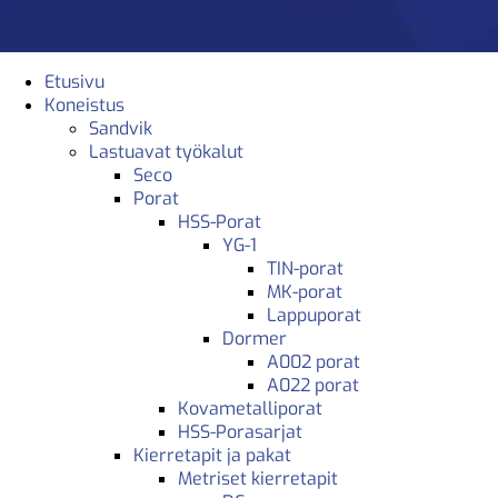
Etusivu
Koneistus
Sandvik
Lastuavat työkalut
Seco
Porat
HSS-Porat
YG-1
TIN-porat
MK-porat
Lappuporat
Dormer
A002 porat
A022 porat
Kovametalliporat
HSS-Porasarjat
Kierretapit ja pakat
Metriset kierretapit