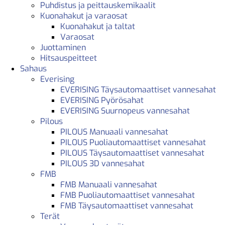
Puhdistus ja peittauskemikaalit
Kuonahakut ja varaosat
Kuonahakut ja taltat
Varaosat
Juottaminen
Hitsauspeitteet
Sahaus
Everising
EVERISING Täysautomaattiset vannesahat
EVERISING Pyörösahat
EVERISING Suurnopeus vannesahat
Pilous
PILOUS Manuaali vannesahat
PILOUS Puoliautomaattiset vannesahat
PILOUS Täysautomaattiset vannesahat
PILOUS 3D vannesahat
FMB
FMB Manuaali vannesahat
FMB Puoliautomaattiset vannesahat
FMB Täysautomaattiset vannesahat
Terät