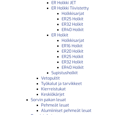
ER Holkki JET
ER Holkki Tiivistetty
Holkkisarjat
ER25 Holkit
ER32 Holkit
ER40 Holkit
ER Holkit
Holkkisarjat
ER16 Holkit
ER20 Holkit
ER25 Holkit
ER32 Holkit
ER40 Holkit
Supistusholkit
Vetopultit
Työkalut ja tarvikkeet
Kierreistukat
Keskiökärjet
Sorvin pakan leuat
Pehmeät leuat
Alumiiniset pehmeät leuat