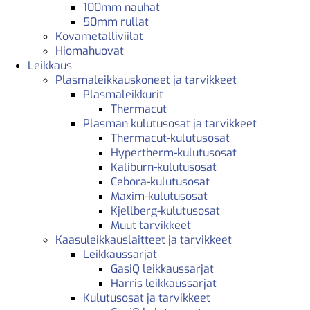
100mm nauhat
50mm rullat
Kovametalliviilat
Hiomahuovat
Leikkaus
Plasmaleikkauskoneet ja tarvikkeet
Plasmaleikkurit
Thermacut
Plasman kulutusosat ja tarvikkeet
Thermacut-kulutusosat
Hypertherm-kulutusosat
Kaliburn-kulutusosat
Cebora-kulutusosat
Maxim-kulutusosat
Kjellberg-kulutusosat
Muut tarvikkeet
Kaasuleikkauslaitteet ja tarvikkeet
Leikkaussarjat
GasiQ leikkaussarjat
Harris leikkaussarjat
Kulutusosat ja tarvikkeet