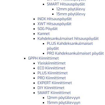
SMART Hitsauspöydät
12mm pöytälevy
15mm pöytälevy
INOX Hitsauspöydät
XWT Hitsauspöydät
SOG Pöydät
Kannet
Kahdeksankulmaiset hitsauspöydät
PLUS Kahdeksankulmaiset
pöydät
PRO Kahdeksankulmaiset pöydät
GPPH Kiinnittimet
Yleiskiinnittimet
ECO Kiinnittimet
PLUS Kiinnittimet
PRO Kiinnittimet
EXPERT Kiinnittimet
DIY Kiinnittimet
SMART Kiinnittimet
12mm pöytälevyyn
15mm pöytälevyyn