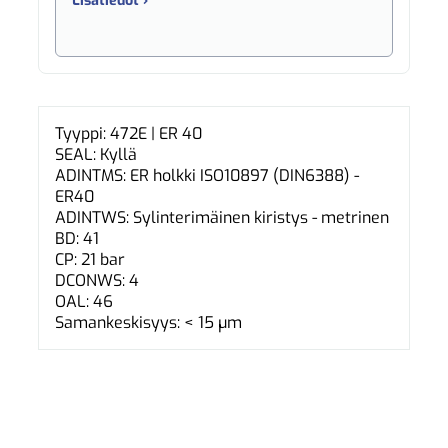
Lisätiedot ›
Tyyppi: 472E | ER 40
SEAL: Kyllä
ADINTMS: ER holkki ISO10897 (DIN6388) -
ER40
ADINTWS: Sylinterimäinen kiristys - metrinen
BD: 41
CP: 21 bar
DCONWS: 4
OAL: 46
Samankeskisyys: < 15 µm