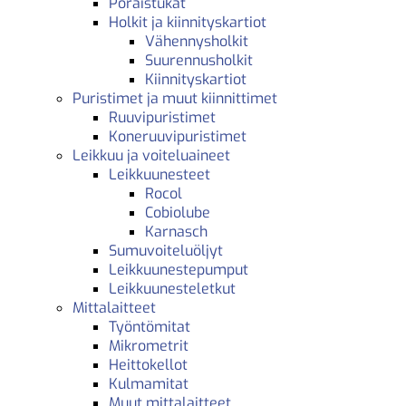
Poraistukat
Holkit ja kiinnityskartiot
Vähennysholkit
Suurennusholkit
Kiinnityskartiot
Puristimet ja muut kiinnittimet
Ruuvipuristimet
Koneruuvipuristimet
Leikkuu ja voiteluaineet
Leikkuunesteet
Rocol
Cobiolube
Karnasch
Sumuvoiteluöljyt
Leikkuunestepumput
Leikkuunesteletkut
Mittalaitteet
Työntömitat
Mikrometrit
Heittokellot
Kulmamitat
Muut mittalaitteet