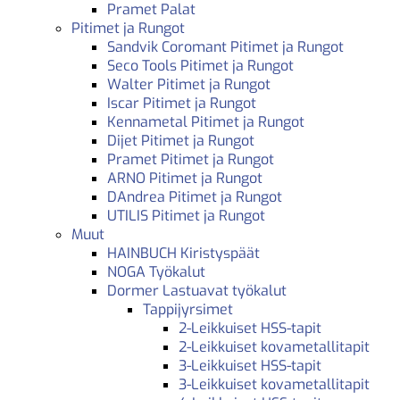
Pramet Palat
Pitimet ja Rungot
Sandvik Coromant Pitimet ja Rungot
Seco Tools Pitimet ja Rungot
Walter Pitimet ja Rungot
Iscar Pitimet ja Rungot
Kennametal Pitimet ja Rungot
Dijet Pitimet ja Rungot
Pramet Pitimet ja Rungot
ARNO Pitimet ja Rungot
DAndrea Pitimet ja Rungot
UTILIS Pitimet ja Rungot
Muut
HAINBUCH Kiristyspäät
NOGA Työkalut
Dormer Lastuavat työkalut
Tappijyrsimet
2-Leikkuiset HSS-tapit
2-Leikkuiset kovametallitapit
3-Leikkuiset HSS-tapit
3-Leikkuiset kovametallitapit