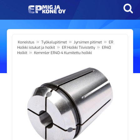
»
»
»
Koneistus
Työkalupitimet
Jyrsimen pitimet
ER
»
»
Holkki istukat ja holkit
ER Holkki Tiivistetty
ER40
»
Holkit
Kemmler ER40-4 Kumitettu holkki