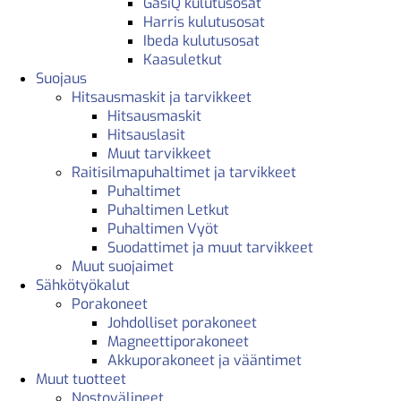
GasiQ kulutusosat
Harris kulutusosat
Ibeda kulutusosat
Kaasuletkut
Suojaus
Hitsausmaskit ja tarvikkeet
Hitsausmaskit
Hitsauslasit
Muut tarvikkeet
Raitisilmapuhaltimet ja tarvikkeet
Puhaltimet
Puhaltimen Letkut
Puhaltimen Vyöt
Suodattimet ja muut tarvikkeet
Muut suojaimet
Sähkötyökalut
Porakoneet
Johdolliset porakoneet
Magneettiporakoneet
Akkuporakoneet ja vääntimet
Muut tuotteet
Nostovälineet