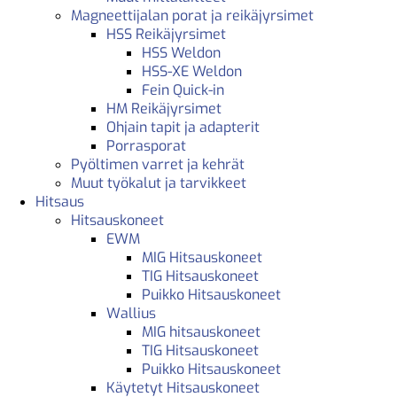
Magneettijalan porat ja reikäjyrsimet
HSS Reikäjyrsimet
HSS Weldon
HSS-XE Weldon
Fein Quick-in
HM Reikäjyrsimet
Ohjain tapit ja adapterit
Porrasporat
Pyöltimen varret ja kehrät
Muut työkalut ja tarvikkeet
Hitsaus
Hitsauskoneet
EWM
MIG Hitsauskoneet
TIG Hitsauskoneet
Puikko Hitsauskoneet
Wallius
MIG hitsauskoneet
TIG Hitsauskoneet
Puikko Hitsauskoneet
Käytetyt Hitsauskoneet