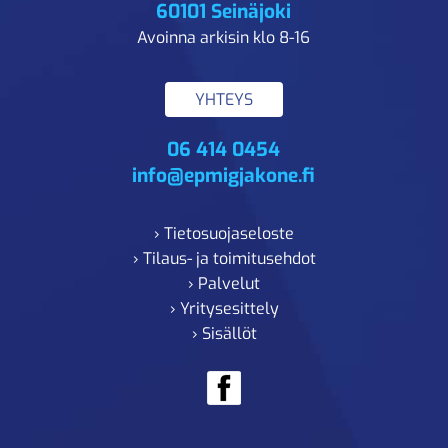
60101 Seinäjoki
Avoinna arkisin klo 8-16
YHTEYS
06 414 0454
info@epmigjakone.fi
› Tietosuojaseloste
› Tilaus- ja toimitusehdot
› Palvelut
› Yritysesittely
› Sisällöt