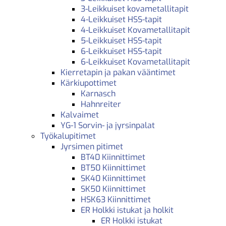
3-Leikkuiset kovametallitapit
4-Leikkuiset HSS-tapit
4-Leikkuiset Kovametallitapit
5-Leikkuiset HSS-tapit
6-Leikkuiset HSS-tapit
6-Leikkuiset Kovametallitapit
Kierretapin ja pakan vääntimet
Kärkiupottimet
Karnasch
Hahnreiter
Kalvaimet
YG-1 Sorvin- ja jyrsinpalat
Työkalupitimet
Jyrsimen pitimet
BT40 Kiinnittimet
BT50 Kiinnittimet
SK40 Kiinnittimet
SK50 Kiinnittimet
HSK63 Kiinnittimet
ER Holkki istukat ja holkit
ER Holkki istukat