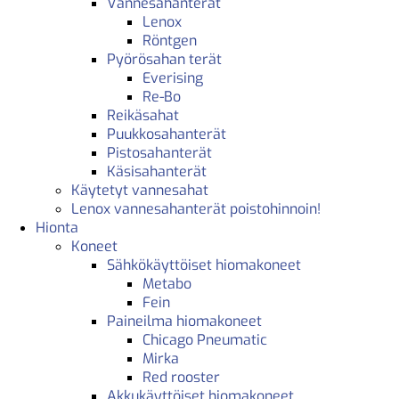
Vannesahanterät
Lenox
Röntgen
Pyörösahan terät
Everising
Re-Bo
Reikäsahat
Puukkosahanterät
Pistosahanterät
Käsisahanterät
Käytetyt vannesahat
Lenox vannesahanterät poistohinnoin!
Hionta
Koneet
Sähkökäyttöiset hiomakoneet
Metabo
Fein
Paineilma hiomakoneet
Chicago Pneumatic
Mirka
Red rooster
Akkukäyttöiset hiomakoneet