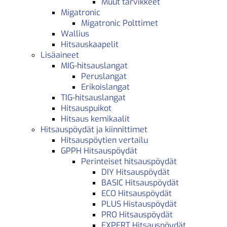
Muut tarvikkeet
Migatronic
Migatronic Polttimet
Wallius
Hitsauskaapelit
Lisäaineet
MIG-hitsauslangat
Peruslangat
Erikoislangat
TIG-hitsauslangat
Hitsauspuikot
Hitsaus kemikaalit
Hitsauspöydät ja kiinnittimet
Hitsauspöytien vertailu
GPPH Hitsauspöydät
Perinteiset hitsauspöydät
DIY Hitsauspöydät
BASIC Hitsauspöydät
ECO Hitsauspöydät
PLUS Histauspöydät
PRO Hitsauspöydät
EXPERT Hitsauspöydät