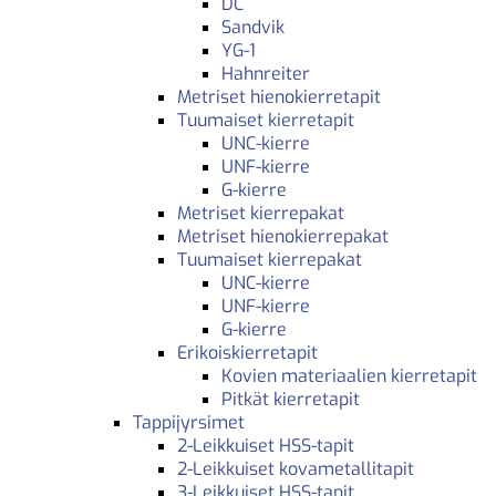
DC
Sandvik
YG-1
Hahnreiter
Metriset hienokierretapit
Tuumaiset kierretapit
UNC-kierre
UNF-kierre
G-kierre
Metriset kierrepakat
Metriset hienokierrepakat
Tuumaiset kierrepakat
UNC-kierre
UNF-kierre
G-kierre
Erikoiskierretapit
Kovien materiaalien kierretapit
Pitkät kierretapit
Tappijyrsimet
2-Leikkuiset HSS-tapit
2-Leikkuiset kovametallitapit
3-Leikkuiset HSS-tapit