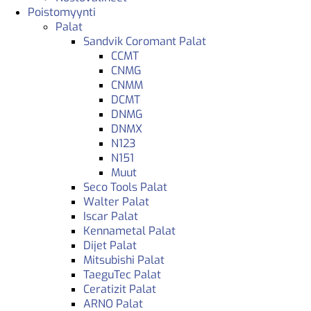
Poistomyynti
Palat
Sandvik Coromant Palat
CCMT
CNMG
CNMM
DCMT
DNMG
DNMX
N123
N151
Muut
Seco Tools Palat
Walter Palat
Iscar Palat
Kennametal Palat
Dijet Palat
Mitsubishi Palat
TaeguTec Palat
Ceratizit Palat
ARNO Palat