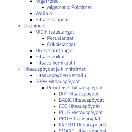
Migatronic
Migatronic Polttimet
Wallius
Hitsauskaapelit
Lisäaineet
MIG-hitsauslangat
Peruslangat
Erikoislangat
TIG-hitsauslangat
Hitsauspuikot
Hitsaus kemikaalit
Hitsauspöydät ja kiinnittimet
Hitsauspöytien vertailu
GPPH Hitsauspöydät
Perinteiset hitsauspöydät
DIY Hitsauspöydät
BASIC Hitsauspöydät
ECO Hitsauspöydät
PLUS Histauspöydät
PRO Hitsauspöydät
EXPERT Hitsauspöydät
SMART Hitsauspöydät