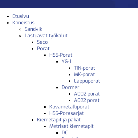
Etusivu
Koneistus
Sandvik
Lastuavat työkalut
Seco
Porat
HSS-Porat
YG-1
TIN-porat
MK-porat
Lappuporat
Dormer
A002 porat
A022 porat
Kovametalliporat
HSS-Porasarjat
Kierretapit ja pakat
Metriset kierretapit
DC