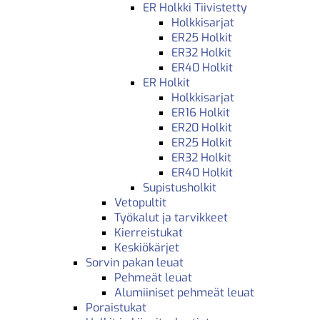
ER Holkki Tiivistetty
Holkkisarjat
ER25 Holkit
ER32 Holkit
ER40 Holkit
ER Holkit
Holkkisarjat
ER16 Holkit
ER20 Holkit
ER25 Holkit
ER32 Holkit
ER40 Holkit
Supistusholkit
Vetopultit
Työkalut ja tarvikkeet
Kierreistukat
Keskiökärjet
Sorvin pakan leuat
Pehmeät leuat
Alumiiniset pehmeät leuat
Poraistukat