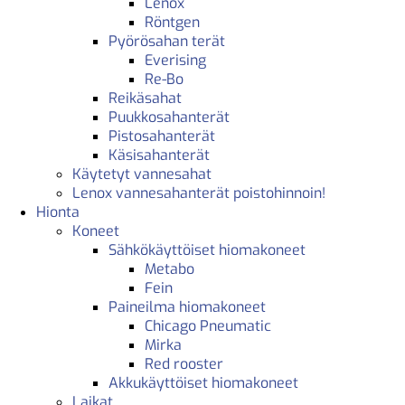
Lenox
Röntgen
Pyörösahan terät
Everising
Re-Bo
Reikäsahat
Puukkosahanterät
Pistosahanterät
Käsisahanterät
Käytetyt vannesahat
Lenox vannesahanterät poistohinnoin!
Hionta
Koneet
Sähkökäyttöiset hiomakoneet
Metabo
Fein
Paineilma hiomakoneet
Chicago Pneumatic
Mirka
Red rooster
Akkukäyttöiset hiomakoneet
Laikat