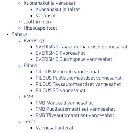
Kuonahakut ja varaosat
Kuonahakut ja taltat
Varaosat
Juottaminen
Hitsauspeitteet
Sahaus
Everising
EVERISING Täysautomaattiset vannesahat
EVERISING Pyörösahat
EVERISING Suurnopeus vannesahat
Pilous
PILOUS Manuaali vannesahat
PILOUS Puoliautomaattiset vannesahat
PILOUS Täysautomaattiset vannesahat
PILOUS 3D vannesahat
FMB
FMB Manuaali vannesahat
FMB Puoliautomaattiset vannesahat
FMB Täysautomaattiset vannesahat
Terät
Vannesahanterät