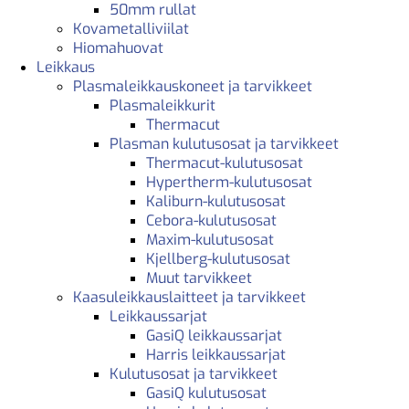
50mm rullat
Kovametalliviilat
Hiomahuovat
Leikkaus
Plasmaleikkauskoneet ja tarvikkeet
Plasmaleikkurit
Thermacut
Plasman kulutusosat ja tarvikkeet
Thermacut-kulutusosat
Hypertherm-kulutusosat
Kaliburn-kulutusosat
Cebora-kulutusosat
Maxim-kulutusosat
Kjellberg-kulutusosat
Muut tarvikkeet
Kaasuleikkauslaitteet ja tarvikkeet
Leikkaussarjat
GasiQ leikkaussarjat
Harris leikkaussarjat
Kulutusosat ja tarvikkeet
GasiQ kulutusosat