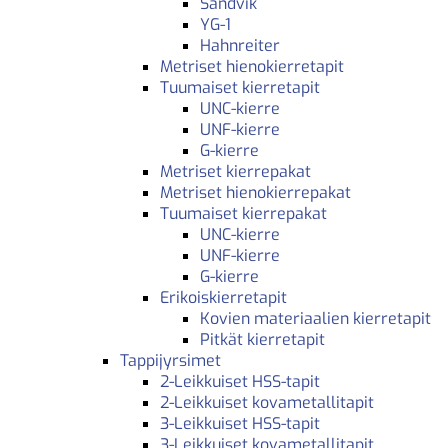
Sandvik
YG-1
Hahnreiter
Metriset hienokierretapit
Tuumaiset kierretapit
UNC-kierre
UNF-kierre
G-kierre
Metriset kierrepakat
Metriset hienokierrepakat
Tuumaiset kierrepakat
UNC-kierre
UNF-kierre
G-kierre
Erikoiskierretapit
Kovien materiaalien kierretapit
Pitkät kierretapit
Tappijyrsimet
2-Leikkuiset HSS-tapit
2-Leikkuiset kovametallitapit
3-Leikkuiset HSS-tapit
3-Leikkuiset kovametallitapit