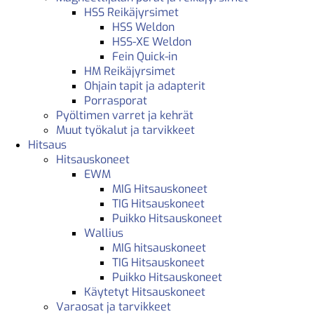
HSS Reikäjyrsimet
HSS Weldon
HSS-XE Weldon
Fein Quick-in
HM Reikäjyrsimet
Ohjain tapit ja adapterit
Porrasporat
Pyöltimen varret ja kehrät
Muut työkalut ja tarvikkeet
Hitsaus
Hitsauskoneet
EWM
MIG Hitsauskoneet
TIG Hitsauskoneet
Puikko Hitsauskoneet
Wallius
MIG hitsauskoneet
TIG Hitsauskoneet
Puikko Hitsauskoneet
Käytetyt Hitsauskoneet
Varaosat ja tarvikkeet