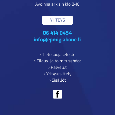
Avoinna arkisin klo 8-16
YHTEYS
06 414 0454
info@epmigjakone.fi
› Tietosuojaseloste
› Tilaus- ja toimitusehdot
› Palvelut
› Yritysesittely
› Sisällöt