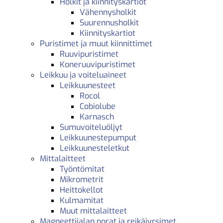
Holkit ja kiinnityskartiot
Vähennysholkit
Suurennusholkit
Kiinnityskartiot
Puristimet ja muut kiinnittimet
Ruuvipuristimet
Koneruuvipuristimet
Leikkuu ja voiteluaineet
Leikkuunesteet
Rocol
Cobiolube
Karnasch
Sumuvoiteluöljyt
Leikkuunestepumput
Leikkuunesteletkut
Mittalaitteet
Työntömitat
Mikrometrit
Heittokellot
Kulmamitat
Muut mittalaitteet
Magneettijalan porat ja reikäjyrsimet