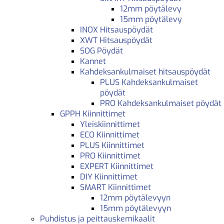
12mm pöytälevy
15mm pöytälevy
INOX Hitsauspöydät
XWT Hitsauspöydät
SOG Pöydät
Kannet
Kahdeksankulmaiset hitsauspöydät
PLUS Kahdeksankulmaiset
pöydät
PRO Kahdeksankulmaiset pöydät
GPPH Kiinnittimet
Yleiskiinnittimet
ECO Kiinnittimet
PLUS Kiinnittimet
PRO Kiinnittimet
EXPERT Kiinnittimet
DIY Kiinnittimet
SMART Kiinnittimet
12mm pöytälevyyn
15mm pöytälevyyn
Puhdistus ja peittauskemikaalit