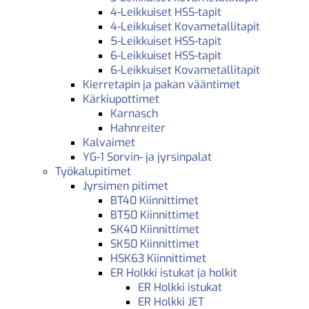
4-Leikkuiset HSS-tapit
4-Leikkuiset Kovametallitapit
5-Leikkuiset HSS-tapit
6-Leikkuiset HSS-tapit
6-Leikkuiset Kovametallitapit
Kierretapin ja pakan vääntimet
Kärkiupottimet
Karnasch
Hahnreiter
Kalvaimet
YG-1 Sorvin- ja jyrsinpalat
Työkalupitimet
Jyrsimen pitimet
BT40 Kiinnittimet
BT50 Kiinnittimet
SK40 Kiinnittimet
SK50 Kiinnittimet
HSK63 Kiinnittimet
ER Holkki istukat ja holkit
ER Holkki istukat
ER Holkki JET