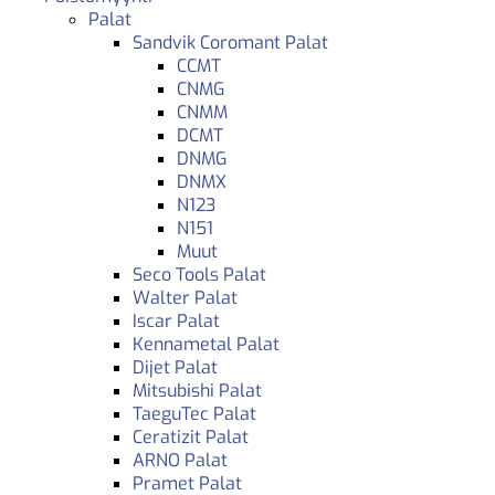
Palat
Sandvik Coromant Palat
CCMT
CNMG
CNMM
DCMT
DNMG
DNMX
N123
N151
Muut
Seco Tools Palat
Walter Palat
Iscar Palat
Kennametal Palat
Dijet Palat
Mitsubishi Palat
TaeguTec Palat
Ceratizit Palat
ARNO Palat
Pramet Palat