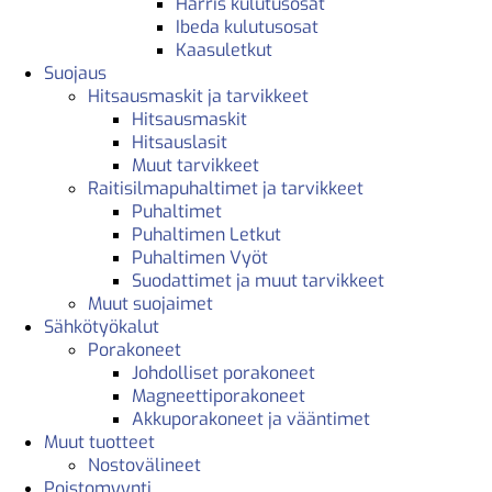
Harris kulutusosat
Ibeda kulutusosat
Kaasuletkut
Suojaus
Hitsausmaskit ja tarvikkeet
Hitsausmaskit
Hitsauslasit
Muut tarvikkeet
Raitisilmapuhaltimet ja tarvikkeet
Puhaltimet
Puhaltimen Letkut
Puhaltimen Vyöt
Suodattimet ja muut tarvikkeet
Muut suojaimet
Sähkötyökalut
Porakoneet
Johdolliset porakoneet
Magneettiporakoneet
Akkuporakoneet ja vääntimet
Muut tuotteet
Nostovälineet
Poistomyynti