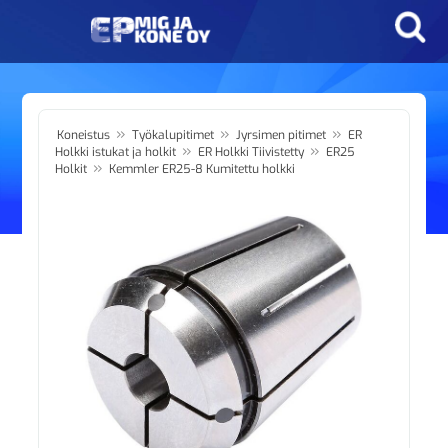
»
»
»
Koneistus
Työkalupitimet
Jyrsimen pitimet
ER
»
»
Holkki istukat ja holkit
ER Holkki Tiivistetty
ER25
»
Holkit
Kemmler ER25-8 Kumitettu holkki