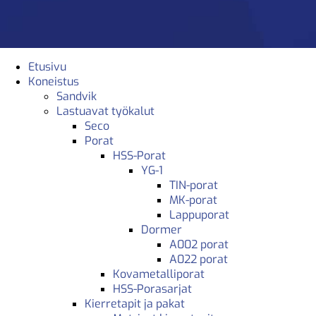
Etusivu
Koneistus
Sandvik
Lastuavat työkalut
Seco
Porat
HSS-Porat
YG-1
TIN-porat
MK-porat
Lappuporat
Dormer
A002 porat
A022 porat
Kovametalliporat
HSS-Porasarjat
Kierretapit ja pakat