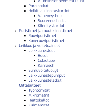
Alumiiniset pehmeät leuat
Poraistukat
Holkit ja kiinnityskartiot
Vähennysholkit
Suurennusholkit
Kiinnityskartiot
Puristimet ja muut kiinnittimet
Ruuvipuristimet
Koneruuvipuristimet
Leikkuu ja voiteluaineet
Leikkuunesteet
Rocol
Cobiolube
Karnasch
Sumuvoiteluöljyt
Leikkuunestepumput
Leikkuunesteletkut
Mittalaitteet
Työntömitat
Mikrometrit
Heittokellot
Kulmamitat