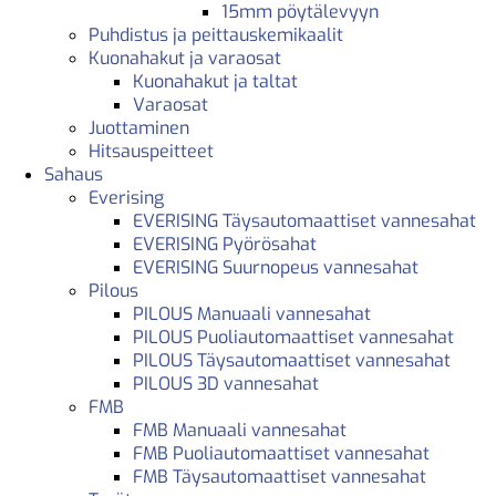
15mm pöytälevyyn
Puhdistus ja peittauskemikaalit
Kuonahakut ja varaosat
Kuonahakut ja taltat
Varaosat
Juottaminen
Hitsauspeitteet
Sahaus
Everising
EVERISING Täysautomaattiset vannesahat
EVERISING Pyörösahat
EVERISING Suurnopeus vannesahat
Pilous
PILOUS Manuaali vannesahat
PILOUS Puoliautomaattiset vannesahat
PILOUS Täysautomaattiset vannesahat
PILOUS 3D vannesahat
FMB
FMB Manuaali vannesahat
FMB Puoliautomaattiset vannesahat
FMB Täysautomaattiset vannesahat