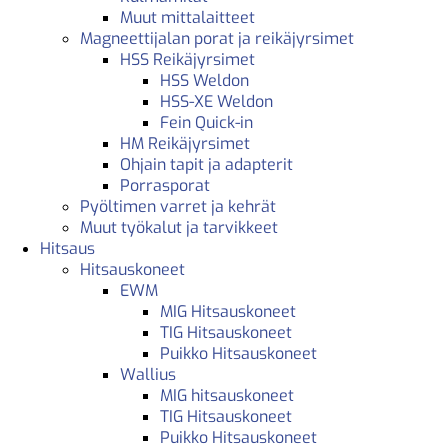
Muut mittalaitteet
Magneettijalan porat ja reikäjyrsimet
HSS Reikäjyrsimet
HSS Weldon
HSS-XE Weldon
Fein Quick-in
HM Reikäjyrsimet
Ohjain tapit ja adapterit
Porrasporat
Pyöltimen varret ja kehrät
Muut työkalut ja tarvikkeet
Hitsaus
Hitsauskoneet
EWM
MIG Hitsauskoneet
TIG Hitsauskoneet
Puikko Hitsauskoneet
Wallius
MIG hitsauskoneet
TIG Hitsauskoneet
Puikko Hitsauskoneet