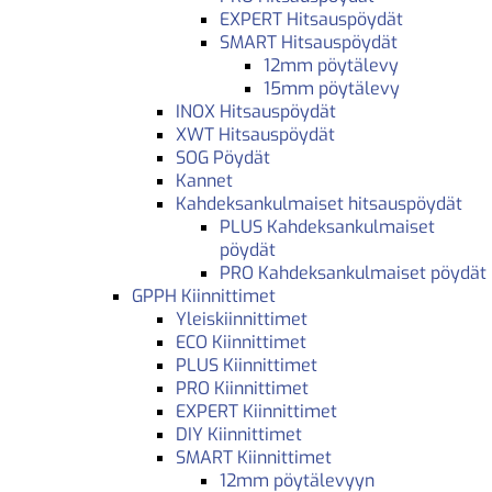
EXPERT Hitsauspöydät
SMART Hitsauspöydät
12mm pöytälevy
15mm pöytälevy
INOX Hitsauspöydät
XWT Hitsauspöydät
SOG Pöydät
Kannet
Kahdeksankulmaiset hitsauspöydät
PLUS Kahdeksankulmaiset
pöydät
PRO Kahdeksankulmaiset pöydät
GPPH Kiinnittimet
Yleiskiinnittimet
ECO Kiinnittimet
PLUS Kiinnittimet
PRO Kiinnittimet
EXPERT Kiinnittimet
DIY Kiinnittimet
SMART Kiinnittimet
12mm pöytälevyyn