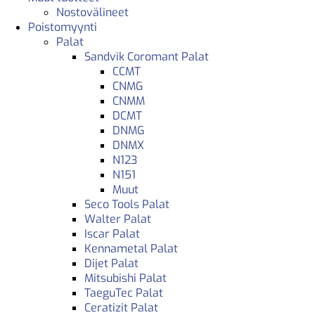
Nostovälineet
Poistomyynti
Palat
Sandvik Coromant Palat
CCMT
CNMG
CNMM
DCMT
DNMG
DNMX
N123
N151
Muut
Seco Tools Palat
Walter Palat
Iscar Palat
Kennametal Palat
Dijet Palat
Mitsubishi Palat
TaeguTec Palat
Ceratizit Palat