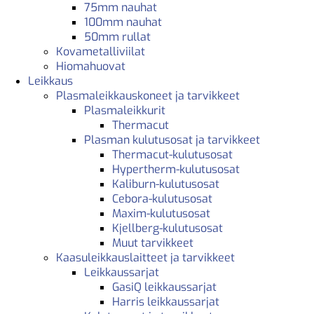
75mm nauhat
100mm nauhat
50mm rullat
Kovametalliviilat
Hiomahuovat
Leikkaus
Plasmaleikkauskoneet ja tarvikkeet
Plasmaleikkurit
Thermacut
Plasman kulutusosat ja tarvikkeet
Thermacut-kulutusosat
Hypertherm-kulutusosat
Kaliburn-kulutusosat
Cebora-kulutusosat
Maxim-kulutusosat
Kjellberg-kulutusosat
Muut tarvikkeet
Kaasuleikkauslaitteet ja tarvikkeet
Leikkaussarjat
GasiQ leikkaussarjat
Harris leikkaussarjat