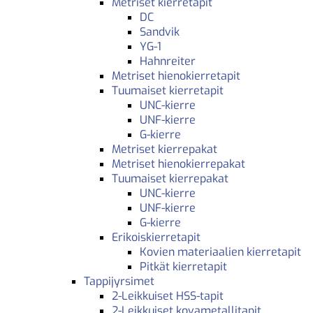
Metriset kierretapit
DC
Sandvik
YG-1
Hahnreiter
Metriset hienokierretapit
Tuumaiset kierretapit
UNC-kierre
UNF-kierre
G-kierre
Metriset kierrepakat
Metriset hienokierrepakat
Tuumaiset kierrepakat
UNC-kierre
UNF-kierre
G-kierre
Erikoiskierretapit
Kovien materiaalien kierretapit
Pitkät kierretapit
Tappijyrsimet
2-Leikkuiset HSS-tapit
2-Leikkuiset kovametallitapit