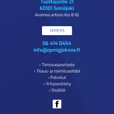
Tuottajantie 21
60101 Seinäjoki
Avoinna arkisin klo 8-16
YHTEYS
06 414 0454
info@epmigjakone.fi
› Tietosuojaseloste
› Tilaus- ja toimitusehdot
› Palvelut
› Yritysesittely
› Sisällöt