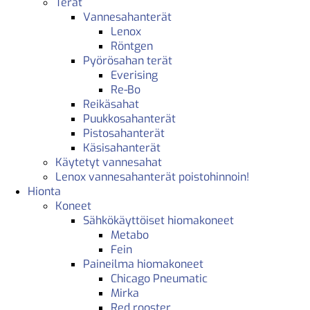
Terät
Vannesahanterät
Lenox
Röntgen
Pyörösahan terät
Everising
Re-Bo
Reikäsahat
Puukkosahanterät
Pistosahanterät
Käsisahanterät
Käytetyt vannesahat
Lenox vannesahanterät poistohinnoin!
Hionta
Koneet
Sähkökäyttöiset hiomakoneet
Metabo
Fein
Paineilma hiomakoneet
Chicago Pneumatic
Mirka
Red rooster