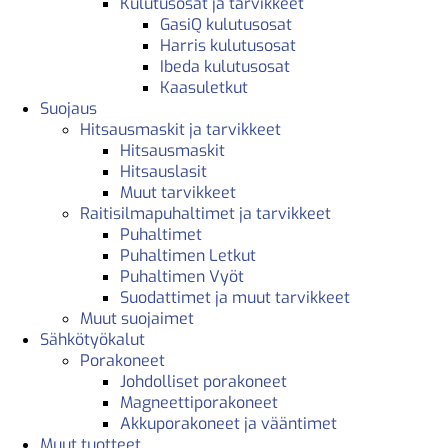
Kulutusosat ja tarvikkeet
GasiQ kulutusosat
Harris kulutusosat
Ibeda kulutusosat
Kaasuletkut
Suojaus
Hitsausmaskit ja tarvikkeet
Hitsausmaskit
Hitsauslasit
Muut tarvikkeet
Raitisilmapuhaltimet ja tarvikkeet
Puhaltimet
Puhaltimen Letkut
Puhaltimen Vyöt
Suodattimet ja muut tarvikkeet
Muut suojaimet
Sähkötyökalut
Porakoneet
Johdolliset porakoneet
Magneettiporakoneet
Akkuporakoneet ja vääntimet
Muut tuotteet