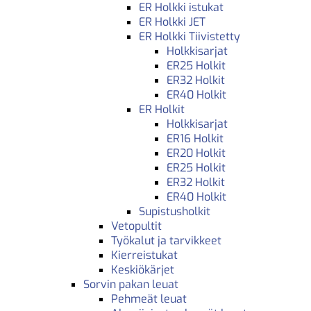
ER Holkki istukat
ER Holkki JET
ER Holkki Tiivistetty
Holkkisarjat
ER25 Holkit
ER32 Holkit
ER40 Holkit
ER Holkit
Holkkisarjat
ER16 Holkit
ER20 Holkit
ER25 Holkit
ER32 Holkit
ER40 Holkit
Supistusholkit
Vetopultit
Työkalut ja tarvikkeet
Kierreistukat
Keskiökärjet
Sorvin pakan leuat
Pehmeät leuat