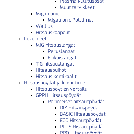
Plasma-kulutusosat
Muut tarvikkeet
Migatronic
Migatronic Polttimet
Wallius
Hitsauskaapelit
Lisäaineet
MIG-hitsauslangat
Peruslangat
Erikoislangat
TIG-hitsauslangat
Hitsauspuikot
Hitsaus kemikaalit
Hitsauspöydät ja kiinnittimet
Hitsauspöytien vertailu
GPPH Hitsauspöydät
Perinteiset hitsauspöydät
DIY Hitsauspöydät
BASIC Hitsauspöydät
ECO Hitsauspöydät
PLUS Histauspöydät
PRO Hitsauspöydät