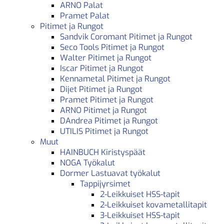
ARNO Palat
Pramet Palat
Pitimet ja Rungot
Sandvik Coromant Pitimet ja Rungot
Seco Tools Pitimet ja Rungot
Walter Pitimet ja Rungot
Iscar Pitimet ja Rungot
Kennametal Pitimet ja Rungot
Dijet Pitimet ja Rungot
Pramet Pitimet ja Rungot
ARNO Pitimet ja Rungot
DAndrea Pitimet ja Rungot
UTILIS Pitimet ja Rungot
Muut
HAINBUCH Kiristyspäät
NOGA Työkalut
Dormer Lastuavat työkalut
Tappijyrsimet
2-Leikkuiset HSS-tapit
2-Leikkuiset kovametallitapit
3-Leikkuiset HSS-tapit