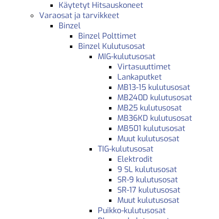
Käytetyt Hitsauskoneet
Varaosat ja tarvikkeet
Binzel
Binzel Polttimet
Binzel Kulutusosat
MIG-kulutusosat
Virtasuuttimet
Lankaputket
MB13-15 kulutusosat
MB240D kulutusosat
MB25 kulutusosat
MB36KD kulutusosat
MB501 kulutusosat
Muut kulutusosat
TIG-kulutusosat
Elektrodit
9 SL kulutusosat
SR-9 kulutusosat
SR-17 kulutusosat
Muut kulutusosat
Puikko-kulutusosat