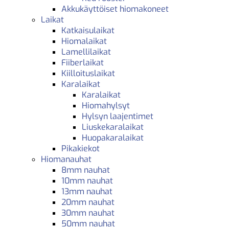
Akkukäyttöiset hiomakoneet
Laikat
Katkaisulaikat
Hiomalaikat
Lamellilaikat
Fiiberlaikat
Kiilloituslaikat
Karalaikat
Karalaikat
Hiomahylsyt
Hylsyn laajentimet
Liuskekaralaikat
Huopakaralaikat
Pikakiekot
Hiomanauhat
8mm nauhat
10mm nauhat
13mm nauhat
20mm nauhat
30mm nauhat
50mm nauhat