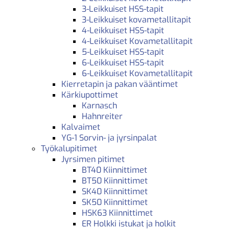
3-Leikkuiset HSS-tapit
3-Leikkuiset kovametallitapit
4-Leikkuiset HSS-tapit
4-Leikkuiset Kovametallitapit
5-Leikkuiset HSS-tapit
6-Leikkuiset HSS-tapit
6-Leikkuiset Kovametallitapit
Kierretapin ja pakan vääntimet
Kärkiupottimet
Karnasch
Hahnreiter
Kalvaimet
YG-1 Sorvin- ja jyrsinpalat
Työkalupitimet
Jyrsimen pitimet
BT40 Kiinnittimet
BT50 Kiinnittimet
SK40 Kiinnittimet
SK50 Kiinnittimet
HSK63 Kiinnittimet
ER Holkki istukat ja holkit