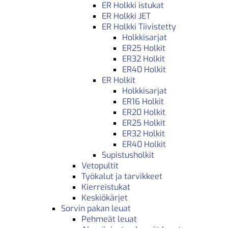
ER Holkki istukat
ER Holkki JET
ER Holkki Tiivistetty
Holkkisarjat
ER25 Holkit
ER32 Holkit
ER40 Holkit
ER Holkit
Holkkisarjat
ER16 Holkit
ER20 Holkit
ER25 Holkit
ER32 Holkit
ER40 Holkit
Supistusholkit
Vetopultit
Työkalut ja tarvikkeet
Kierreistukat
Keskiökärjet
Sorvin pakan leuat
Pehmeät leuat