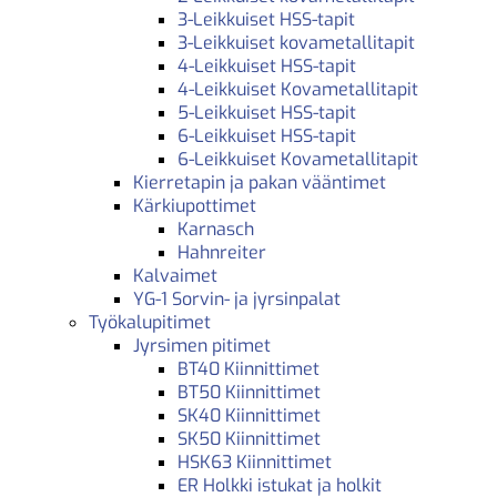
3-Leikkuiset HSS-tapit
3-Leikkuiset kovametallitapit
4-Leikkuiset HSS-tapit
4-Leikkuiset Kovametallitapit
5-Leikkuiset HSS-tapit
6-Leikkuiset HSS-tapit
6-Leikkuiset Kovametallitapit
Kierretapin ja pakan vääntimet
Kärkiupottimet
Karnasch
Hahnreiter
Kalvaimet
YG-1 Sorvin- ja jyrsinpalat
Työkalupitimet
Jyrsimen pitimet
BT40 Kiinnittimet
BT50 Kiinnittimet
SK40 Kiinnittimet
SK50 Kiinnittimet
HSK63 Kiinnittimet
ER Holkki istukat ja holkit