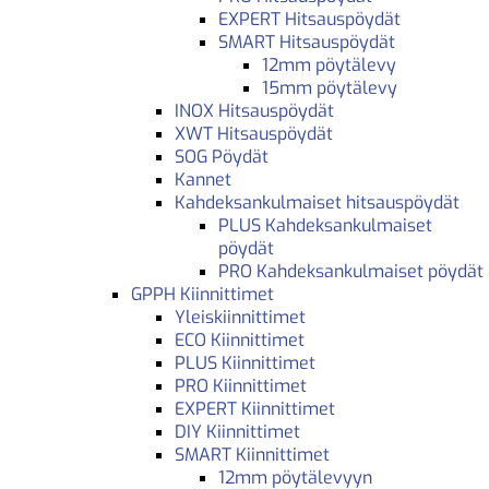
EXPERT Hitsauspöydät
SMART Hitsauspöydät
12mm pöytälevy
15mm pöytälevy
INOX Hitsauspöydät
XWT Hitsauspöydät
SOG Pöydät
Kannet
Kahdeksankulmaiset hitsauspöydät
PLUS Kahdeksankulmaiset
pöydät
PRO Kahdeksankulmaiset pöydät
GPPH Kiinnittimet
Yleiskiinnittimet
ECO Kiinnittimet
PLUS Kiinnittimet
PRO Kiinnittimet
EXPERT Kiinnittimet
DIY Kiinnittimet
SMART Kiinnittimet
12mm pöytälevyyn