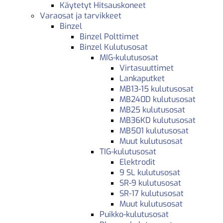
Käytetyt Hitsauskoneet
Varaosat ja tarvikkeet
Binzel
Binzel Polttimet
Binzel Kulutusosat
MIG-kulutusosat
Virtasuuttimet
Lankaputket
MB13-15 kulutusosat
MB240D kulutusosat
MB25 kulutusosat
MB36KD kulutusosat
MB501 kulutusosat
Muut kulutusosat
TIG-kulutusosat
Elektrodit
9 SL kulutusosat
SR-9 kulutusosat
SR-17 kulutusosat
Muut kulutusosat
Puikko-kulutusosat