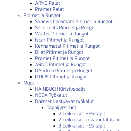
ARNO Palat
Pramet Palat
Pitimet ja Rungot
Sandvik Coromant Pitimet ja Rungot
Seco Tools Pitimet ja Rungot
Walter Pitimet ja Rungot
Iscar Pitimet ja Rungot
Kennametal Pitimet ja Rungot
Dijet Pitimet ja Rungot
Pramet Pitimet ja Rungot
ARNO Pitimet ja Rungot
DAndrea Pitimet ja Rungot
UTILIS Pitimet ja Rungot
Muut
HAINBUCH Kiristyspäät
NOGA Työkalut
Dormer Lastuavat työkalut
Tappijyrsimet
2-Leikkuiset HSS-tapit
2-Leikkuiset kovametallitapit
3-Leikkuiset HSS-tapit