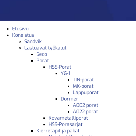
Etusivu
Koneistus
Sandvik
Lastuavat työkalut
Seco
Porat
HSS-Porat
YG-1
TIN-porat
MK-porat
Lappuporat
Dormer
A002 porat
A022 porat
Kovametalliporat
HSS-Porasarjat
Kierretapit ja pakat