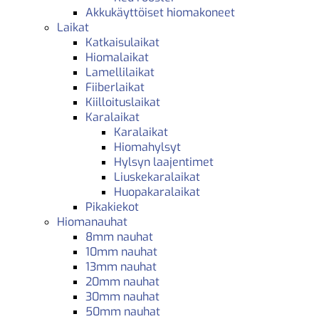
Akkukäyttöiset hiomakoneet
Laikat
Katkaisulaikat
Hiomalaikat
Lamellilaikat
Fiiberlaikat
Kiilloituslaikat
Karalaikat
Karalaikat
Hiomahylsyt
Hylsyn laajentimet
Liuskekaralaikat
Huopakaralaikat
Pikakiekot
Hiomanauhat
8mm nauhat
10mm nauhat
13mm nauhat
20mm nauhat
30mm nauhat
50mm nauhat