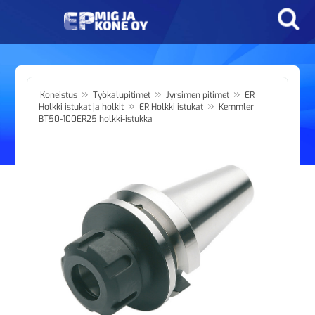
»
»
»
Koneistus
Työkalupitimet
Jyrsimen pitimet
ER
»
»
Holkki istukat ja holkit
ER Holkki istukat
Kemmler
BT50-100ER25 holkki-istukka