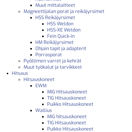
Muut mittalaitteet
Magneettijalan porat ja reikäjyrsimet
HSS Reikäjyrsimet
HSS Weldon
HSS-XE Weldon
Fein Quick-in
HM Reikäjyrsimet
Ohjain tapit ja adapterit
Porrasporat
Pyöltimen varret ja kehrät
Muut työkalut ja tarvikkeet
Hitsaus
Hitsauskoneet
EWM
MIG Hitsauskoneet
TIG Hitsauskoneet
Puikko Hitsauskoneet
Wallius
MIG hitsauskoneet
TIG Hitsauskoneet
Puikko Hitsauskoneet