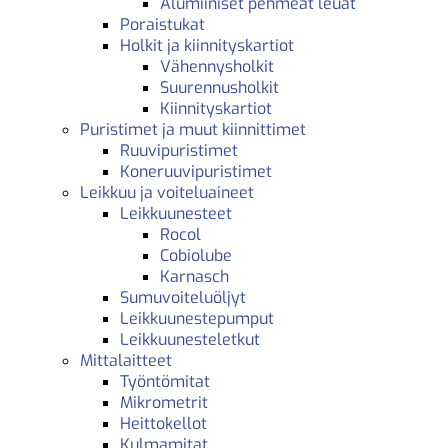
Alumiiniset pehmeät leuat
Poraistukat
Holkit ja kiinnityskartiot
Vähennysholkit
Suurennusholkit
Kiinnityskartiot
Puristimet ja muut kiinnittimet
Ruuvipuristimet
Koneruuvipuristimet
Leikkuu ja voiteluaineet
Leikkuunesteet
Rocol
Cobiolube
Karnasch
Sumuvoiteluöljyt
Leikkuunestepumput
Leikkuunesteletkut
Mittalaitteet
Työntömitat
Mikrometrit
Heittokellot
Kulmamitat