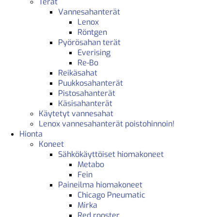
Terät
Vannesahanterät
Lenox
Röntgen
Pyörösahan terät
Everising
Re-Bo
Reikäsahat
Puukkosahanterät
Pistosahanterät
Käsisahanterät
Käytetyt vannesahat
Lenox vannesahanterät poistohinnoin!
Hionta
Koneet
Sähkökäyttöiset hiomakoneet
Metabo
Fein
Paineilma hiomakoneet
Chicago Pneumatic
Mirka
Red rooster