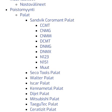
Nostovälineet
Poistomyynti
Palat
Sandvik Coromant Palat
CCMT
CNMG
CNMM
DCMT
DNMG
DNMX
N123
N151
Muut
Seco Tools Palat
Walter Palat
Iscar Palat
Kennametal Palat
Dijet Palat
Mitsubishi Palat
TaeguTec Palat
Ceratizit Palat