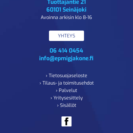
Tuottajantie 21
60101 Seinäjoki
Avoinna arkisin klo 8-16
YHTEYS
06 414 0454
info@epmigjakone.fi
› Tietosuojaseloste
› Tilaus- ja toimitusehdot
› Palvelut
› Yritysesittely
› Sisällöt