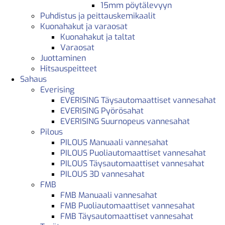
15mm pöytälevyyn
Puhdistus ja peittauskemikaalit
Kuonahakut ja varaosat
Kuonahakut ja taltat
Varaosat
Juottaminen
Hitsauspeitteet
Sahaus
Everising
EVERISING Täysautomaattiset vannesahat
EVERISING Pyörösahat
EVERISING Suurnopeus vannesahat
Pilous
PILOUS Manuaali vannesahat
PILOUS Puoliautomaattiset vannesahat
PILOUS Täysautomaattiset vannesahat
PILOUS 3D vannesahat
FMB
FMB Manuaali vannesahat
FMB Puoliautomaattiset vannesahat
FMB Täysautomaattiset vannesahat