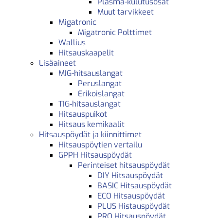
Plasma-kulutusosat
Muut tarvikkeet
Migatronic
Migatronic Polttimet
Wallius
Hitsauskaapelit
Lisäaineet
MIG-hitsauslangat
Peruslangat
Erikoislangat
TIG-hitsauslangat
Hitsauspuikot
Hitsaus kemikaalit
Hitsauspöydät ja kiinnittimet
Hitsauspöytien vertailu
GPPH Hitsauspöydät
Perinteiset hitsauspöydät
DIY Hitsauspöydät
BASIC Hitsauspöydät
ECO Hitsauspöydät
PLUS Histauspöydät
PRO Hitsauspöydät