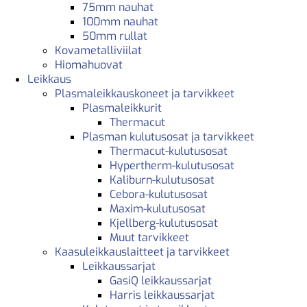
75mm nauhat
100mm nauhat
50mm rullat
Kovametalliviilat
Hiomahuovat
Leikkaus
Plasmaleikkauskoneet ja tarvikkeet
Plasmaleikkurit
Thermacut
Plasman kulutusosat ja tarvikkeet
Thermacut-kulutusosat
Hypertherm-kulutusosat
Kaliburn-kulutusosat
Cebora-kulutusosat
Maxim-kulutusosat
Kjellberg-kulutusosat
Muut tarvikkeet
Kaasuleikkauslaitteet ja tarvikkeet
Leikkaussarjat
GasiQ leikkaussarjat
Harris leikkaussarjat