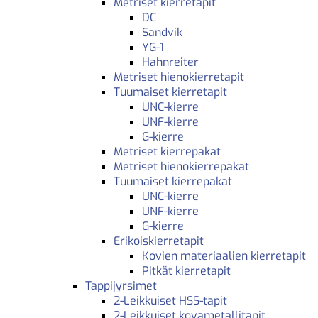
Metriset kierretapit
DC
Sandvik
YG-1
Hahnreiter
Metriset hienokierretapit
Tuumaiset kierretapit
UNC-kierre
UNF-kierre
G-kierre
Metriset kierrepakat
Metriset hienokierrepakat
Tuumaiset kierrepakat
UNC-kierre
UNF-kierre
G-kierre
Erikoiskierretapit
Kovien materiaalien kierretapit
Pitkät kierretapit
Tappijyrsimet
2-Leikkuiset HSS-tapit
2-Leikkuiset kovametallitapit