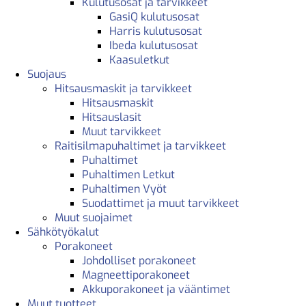
Kulutusosat ja tarvikkeet
GasiQ kulutusosat
Harris kulutusosat
Ibeda kulutusosat
Kaasuletkut
Suojaus
Hitsausmaskit ja tarvikkeet
Hitsausmaskit
Hitsauslasit
Muut tarvikkeet
Raitisilmapuhaltimet ja tarvikkeet
Puhaltimet
Puhaltimen Letkut
Puhaltimen Vyöt
Suodattimet ja muut tarvikkeet
Muut suojaimet
Sähkötyökalut
Porakoneet
Johdolliset porakoneet
Magneettiporakoneet
Akkuporakoneet ja vääntimet
Muut tuotteet